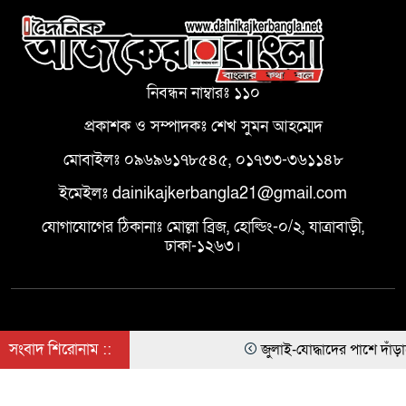
5
মুখোমুখি করা হবে: চবিতে আয়োজিত
জুলাই গণঅভ্যুত্থান দিবসে প্রতিমন্ত্রী
মীর হেলাল
নিবন্ধন নাম্বারঃ ১১০
জুলাই গণঅভ্যুত্থানের স্মৃতি ও চেতনায়
6
চরভদ্রাসনে পালিত হলো জুলাই
প্রকাশক ও সম্পাদকঃ শেখ সুমন আহম্মেদ
গণঅভ্যুত্থান দিবস।
মোবাইলঃ ০৯৬৯৬১৭৮৫৪৫, ০১৭৩৩-৩৬১১৪৮
রামুতে উপজেলা প্রশাসনের উদ্যোগে
ইমেইলঃ dainikajkerbangla21@gmail.com
7
জুলাই গণঅভ্যুত্থান দিবস পালিত
যোগাযোগের ঠিকানাঃ মোল্লা ব্রিজ, হোল্ডিং-০/২, যাত্রাবাড়ী,
ঢাকা-১২৬৩।
পাইকগাছায় জুলাই গণঅভ্যুত্থান দিবস
8
পালিত
সংবাদ শিরোনাম ::
জুলাই-যোদ্ধাদের পাশে দাঁড়াত
প্রধানমন্ত্রীর বাঁশখালী সফর, প্রস্তুতি ও
© দৈনিক আজকের বাংলা, সর্বস্বত্ব স্বত্বাধিকার সংরক্ষিত | Theme
9
পুনর্বাসন ঘরের নির্মাণকাজ পরিদর্শনে
Developed BY
TOPPER IT
জেলা প্রশাসক