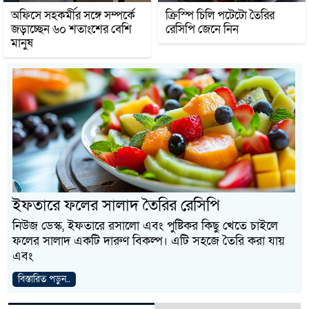
অফিসে সহকর্মীর সঙ্গে সম্পর্কে
ক্রিস্পি চিলি পটেটো তৈরির
জড়াচ্ছেন ৬০ শতাংশের বেশি
রেসিপি জেনে নিন
মানুষ
ইফতারে ফলের সালাদ তৈরির রেসিপি
নিউজ ডেস্ক, ইফতারে রসালো এবং পুষ্টিকর কিছু খেতে চাইলে
ফলের সালাদ একটি দারুণ বিকল্প। এটি সহজে তৈরি করা যায়
এবং
বিস্তারিত পড়ুন..