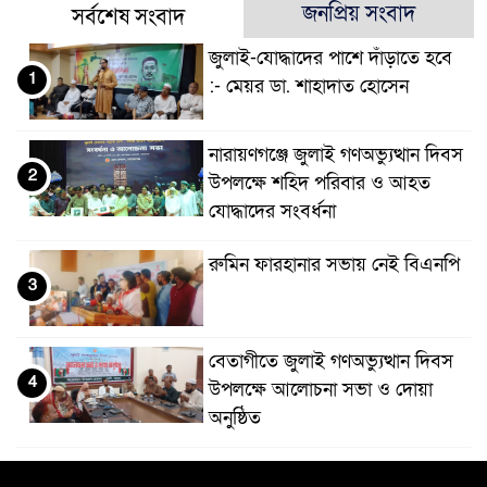
জনপ্রিয় সংবাদ
সর্বশেষ সংবাদ
জুলাই-যোদ্ধাদের পাশে দাঁড়াতে হবে
1
:- মেয়র ডা. শাহাদাত হোসেন
নারায়ণগঞ্জে জুলাই গণঅভ্যুত্থান দিবস
2
উপলক্ষে শহিদ পরিবার ও আহত
যোদ্ধাদের সংবর্ধনা
রুমিন ফারহানার সভায় নেই বিএনপি
3
বেতাগীতে জুলাই গণঅভ্যুত্থান দিবস
4
উপলক্ষে আলোচনা সভা ও দোয়া
অনুষ্ঠিত
হাসিনাকে ফিরিয়ে এনে বিচারের