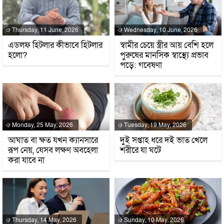
Thursday, 11 June, 2026
Wednesday, 10 June, 2026
এডলফ হিটলার কীভাবে হিটলার
স্বামীর চেয়ে স্ত্রীর আয় বেশি হলে
হলো?
পুরুষের মানসিক স্বাস্থ্যে প্রভাব
পড়ে: গবেষণা
Monday, 25 May, 2026
Tuesday, 19 May, 2026
আঘাত বা ক্ষত যখন ক্যানসারে
দুই সপ্তাহ ধরে দই ভাত খেলে
রূপ নেয়, যেসব লক্ষণ অবহেলা
শরীরে যা ঘটে
করা যাবে না
Thursday, 14 May, 2026
Sunday, 10 May, 2026