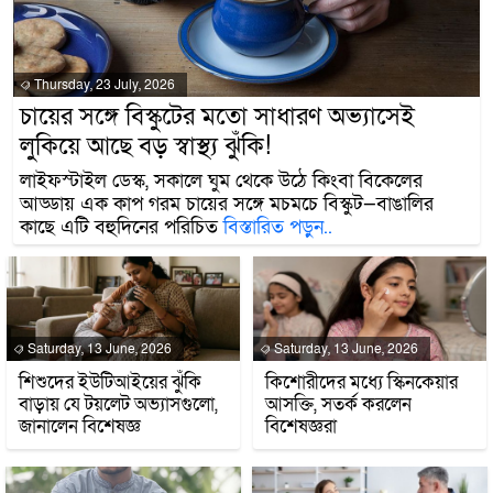
Thursday, 23 July, 2026
চায়ের সঙ্গে বিস্কুটের মতো সাধারণ অভ্যাসেই
লুকিয়ে আছে বড় স্বাস্থ্য ঝুঁকি!
লাইফস্টাইল ডেস্ক, সকালে ঘুম থেকে উঠে কিংবা বিকেলের
আড্ডায় এক কাপ গরম চায়ের সঙ্গে মচমচে বিস্কুট—বাঙালির
কাছে এটি বহুদিনের পরিচিত
বিস্তারিত পড়ুন..
Saturday, 13 June, 2026
Saturday, 13 June, 2026
শিশুদের ইউটিআইয়ের ঝুঁকি
কিশোরীদের মধ্যে স্কিনকেয়ার
বাড়ায় যে টয়লেট অভ্যাসগুলো,
আসক্তি, সতর্ক করলেন
জানালেন বিশেষজ্ঞ
বিশেষজ্ঞরা