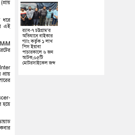
প্রায়
র ধরে
ের এই
র‌্যাব-৭ চট্টগ্রাম’র
অভিযানে বাইকার
গ্যাং কর্তৃক ১ লাখ
ন MiM
পিস ইয়াবা
রেটের
পাচারকালে ৬ জন
আটক,০৫টি
মোটরসাইকেল জব্দ
Inter
প্রায়
লারের
ccer-
র হয়ে
কোয়াড
কবার