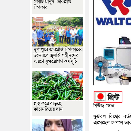
কোটি মানুষ: ভারপ্রাপ্ত
স্পিকার
দুর্গাপুরে ভারপ্রাপ্ত স্পিকারের
উদ্যোগে জুলাই শহীদদের
স্মরণে বৃক্ষরোপণ কর্মসূচি
হু হু করে বাড়ছে
নিউজ ডেস্ক,
কাঁচামরিচের দাম
ফুটবল বিশ্বের ব
এসেছেন স্পেনে তা