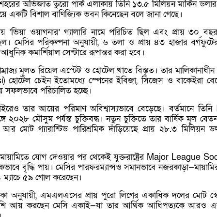
 শহরের অভিজাত তুরো পার্ক এলাকায় তিনি ১৩.৫ মিলিয়ন মার্কিন ডলার (
য়ে একটি বিশাল বাণিজ্যিক ভবন কিনেছেন বলে জানা গেছে।
‘ভিয়া ওয়াগনার’ গ্যালারি নামে পরিচিত ছিল এবং প্রায় ৩০ বছ
 ছিল। মেসির পরিকল্পনা অনুযায়ী, ৬ তলা ও প্রায় ৪৩ হাজার বর্গফুট
আধুনিক কমার্শিয়াল সেন্টারে রূপান্তর করা হবে।
াম্রাজ্য মূলত রিয়েল এস্টেট ও হোটেল খাতে বিস্তৃত। তার মালিকানাধী
i) হোটেল চেইন ইতোমধ্যে স্পেনের ইবিজা, সিজেস ও বাকেইরা বে
য় সফলভাবে পরিচালিত হচ্ছে।
াইরেও তার আয়ের পরিমাণ অবিশ্বাস্যভাবে বেড়েছে। বর্তমানে তিনি 
২০২৮ মৌসুম পর্যন্ত চুক্তিবদ্ধ। নতুন চুক্তিতে তার বার্ষিক মূল বেতন 
আর মোট গ্যারান্টিড পারিশ্রমিক দাঁড়িয়েছে প্রায় ২৮.৩ মিলিয়ন ড
মায়ামিতে যোগ দেওয়ার পর থেকেই যুক্তরাষ্ট্রের Major League So
পকভাবে বৃদ্ধি পায়। মেসির পারফরম্যান্সও সমানভাবে নজরকাড়া—মায়ামি
৬৪ ম্যাচে ৫৯ গোল করেছেন।
িকা অনুযায়ী, এমএলএসের প্রায় পুরো লিগের একাধিক দলের মোট স্
েশি আয় করছেন মেসি একাই—যা তার আর্থিক আধিপত্যকে আরও এ
।