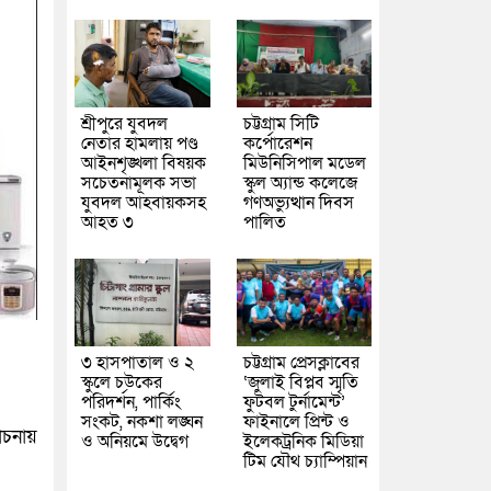
শ্রীপুরে যুবদল
চট্টগ্রাম সিটি
নেতার হামলায় পণ্ড
কর্পোরেশন
আইনশৃঙ্খলা বিষয়ক
মিউনিসিপাল মডেল
সচেতনামূলক সভা
স্কুল অ্যান্ড কলেজে
যুবদল আহবায়কসহ
গণঅভ্যুত্থান দিবস
আহত ৩
পালিত
৩ হাসপাতাল ও ২
চট্টগ্রাম প্রেসক্লাবের
স্কুলে চউকের
‘জুলাই বিপ্লব স্মৃতি
পরিদর্শন, পার্কিং
ফুটবল টুর্নামেন্ট’
সংকট, নকশা লঙ্ঘন
ফাইনালে প্রিন্ট ও
োচনায়
ও অনিয়মে উদ্বেগ
ইলেকট্রনিক মিডিয়া
টিম যৌথ চ্যাম্পিয়ান