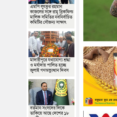
এমপি লুৎফুর রহমান
কাজলের সঙ্গে রামু ব্রিকফিল্ড
মালিক সমিতির নবনির্বাচিত
কমিটির সৌজন্য সাক্ষাৎ
মাদারীপুরে যথাযোগ্য শ্রদ্ধা
ও মর্যাদায় পালিত হচ্ছে
জুলাই গণঅভ্যুত্থান দিবস
বর্তমান সংসদের দিকে
তাকিয়ে আছে দেশের ১৮