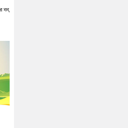
র নন,