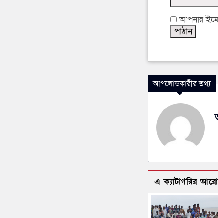
আপনার ইমেইল
আপলোডকারীর তথ্য
এ ক্যাটাগরির আর