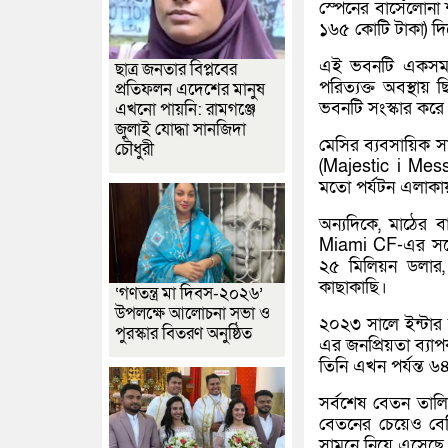
স্পেনের বার্সেলোনা
১৬৫ কোটি টাকা) দি
এই ভবনটি একসময় 
ছাত্র জনতার বিপ্লবের
পরিত্যক্ত অবস্থায়
প্রতিফলন এদেশের মানুষ
ভবনটি সংস্কার করে 
এখনো পায়নি: রামগঞ্জে
জুলাই যোদ্ধা সানজিদা
মেসির ব্যবসায়িক স
চৌধুরী
(Majestic i Mess
মতো পর্যটন এলাকা
অন্যদিকে, মাঠের ব
Miami CF-এর সঙ্গে 
২৫ মিলিয়ন ডলার, 
কাছাকাছি।
‘গণতন্ত্র মা দিবস-২০২৬’
উপলক্ষে আলোচনা সভা ও
২০২৩ সালে ইন্টার 
পুরস্কার বিতরণ অনুষ্ঠিত
এর জনপ্রিয়তা ব্যা
তিনি এখন পর্যন্ত 
সর্বশেষ বেতন তাল
বেতনের চেয়েও ব
সামনে নিয়ে এসেছে