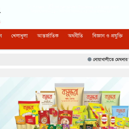
Dhaka
05:04:37 PM
, Thursday, 6 August 2026
নিবন্ধন নাম্বারঃ ১১০, সিরিয়াল নাম্বারঃ ১৫৪, কোড নাম্বারঃ ৯২
ন
খেলাধুলা
আন্তর্জাতিক
অর্থনীতি
বিজ্ঞান ও প্রযুক্তি
নোয়াখালীতে মেঘনার ভাঙনরোধে জিও ব্যাগ 