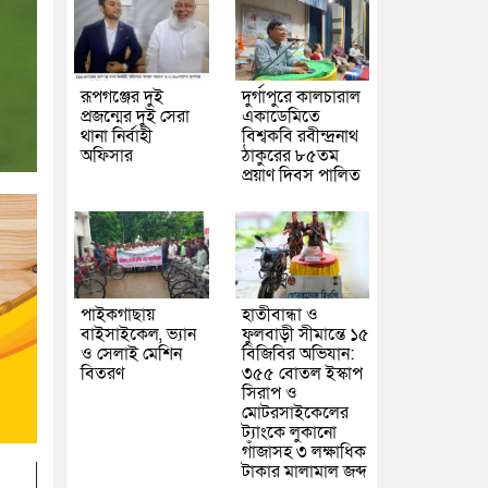
রূপগঞ্জের দুই
দুর্গাপুরে কালচারাল
প্রজন্মের দুই সেরা
একাডেমিতে
থানা নির্বাহী
বিশ্বকবি রবীন্দ্রনাথ
অফিসার
ঠাকুরের ৮৫তম
প্রয়াণ দিবস পালিত
পাইকগাছায়
হাতীবান্ধা ও
বাইসাইকেল, ভ্যান
ফুলবাড়ী সীমান্তে ১৫
ও সেলাই মেশিন
বিজিবির অভিযান:
বিতরণ
৩৫৫ বোতল ইস্কাপ
সিরাপ ও
মোটরসাইকেলের
ট্যাংকে লুকানো
গাঁজাসহ ৩ লক্ষাধিক
টাকার মালামাল জব্দ