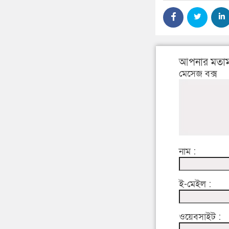
আপনার মতাম
মেসেজ বক্স
নাম :
ই-মেইল :
ওয়েবসাইট :