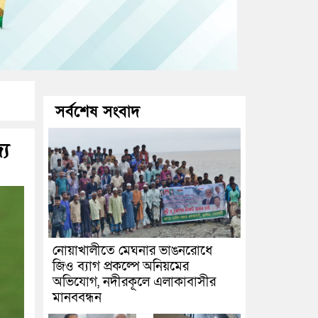
সর্বশেষ সংবাদ
্য
নোয়াখালীতে মেঘনার ভাঙনরোধে
জিও ব্যাগ প্রকল্পে অনিয়মের
অভিযোগ, নদীরকূলে এলাকাবাসীর
মানববন্ধন