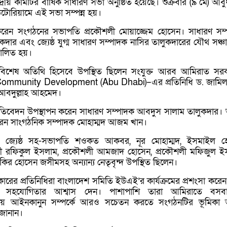
দ্রীয় কমিটির বার্ষিক সাধারণ সভা অনুষ্ঠিত হয়েছে। শুক্রবার (৯ মে) আব
োরিয়ামে এই সভা সম্পন্ন হয়।
করেন সংগঠনের সভাপতি প্রকৌশলী মোয়াজ্জেম হোসেন। সাধারণ সম
দার এবং জ্যেষ্ঠ যুগ্ম সাধারণ সম্পাদক নাসির তালুকদারের যৌথ সঞ্চ
চালিত হয়।
 ও বিশেষ অতিথি হিসেবে উপস্থিত ছিলেন সংযুক্ত আরব আমিরাত সর
Community Development (Abu Dhabi)
–এর প্রতিনিধি ড. জাম
আবদুল্লাহ আহমেদ।
রতিবেদন উপস্থাপন করেন সাধারণ সম্পাদক আবদুস সালাম তালুকদার।
করেন সাংগঠনিক সম্পাদক মোহাম্মদ আজম খান।
জ্যেষ্ঠ সহ-সভাপতি শওকত আকবর, নূর মোহাম্মদ, ইসমাইল হ
লী রফিকুল ইসলাম, প্রকৌশলী আমজাদ হোসেন, প্রকৌশলী মফিজুল ই
কির হোসেন জসীমসহ অন্যান্য নেতৃবৃন্দ উপস্থিত ছিলেন।
ের প্রতিনিধিরা বাংলাদেশ সমিতি ইউএই’র কার্যক্রমের প্রশংসা করে
ি সহযোগিতার আশ্বাস দেন। পাশাপাশি তারা আমিরাতে বসব
থানীয় আইনকানুন সম্পর্কে আরও সচেতন করতে সংগঠনটির ভূমিক
জানান।