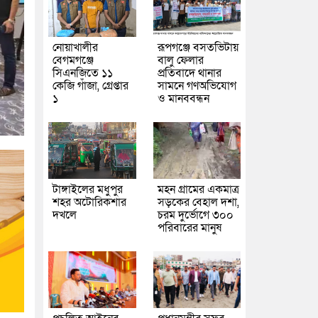
নোয়াখালীর
রূপগঞ্জে বসতভিটায়
বেগমগঞ্জে
বালু ফেলার
সিএনজিতে ১১
প্রতিবাদে থানার
কেজি গাঁজা, গ্রেপ্তার
সামনে গণঅভিযোগ
১
ও মানববন্ধন
টাঙ্গাইলের মধুপুর
মহন গ্রামের একমাত্র
শহর অটোরিকশার
সড়কের বেহাল দশা,
দখলে
চরম দুর্ভোগে ৩০০
পরিবারের মানুষ