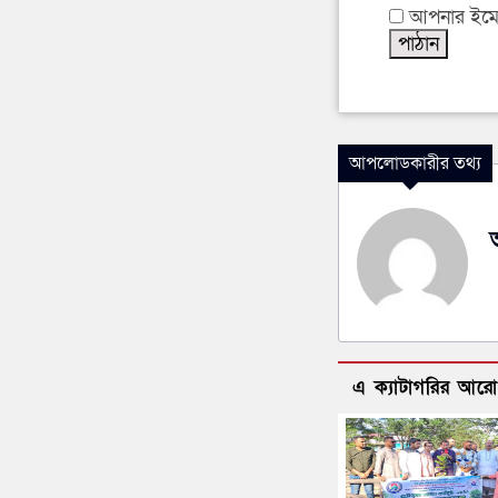
আপনার ইমেইল
আপলোডকারীর তথ্য
এ ক্যাটাগরির আর