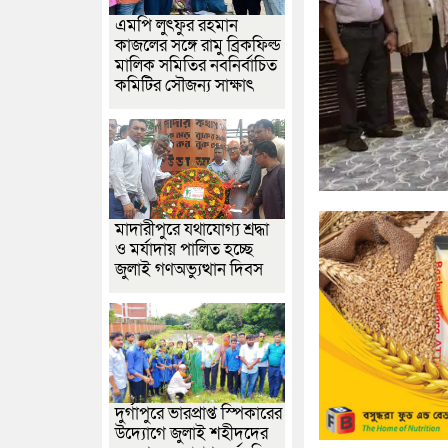
এমপি লুৎফুর রহমান
কাজলের সঙ্গে রামু ব্রিকফিল্ড
মালিক সমিতির নবনির্বাচিত
কমিটির সৌজন্য সাক্ষাৎ
মাদারীপুরে যথাযোগ্য শ্রদ্ধা
ও মর্যাদায় পালিত হচ্ছে
জুলাই গণঅভ্যুত্থান দিবস
দুর্গাপুরে ভারপ্রাপ্ত স্পিকারের
উদ্যোগে জুলাই শহীদদের