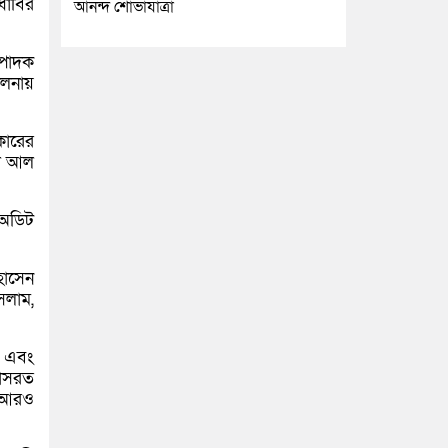
ুধাবির
আনন্দ শোভাযাত্রা
্পাদক
ালনায়
কারের
িল আল
 অডিট
োসেন
সলাম,
ন এবং
াসরত
া আরও