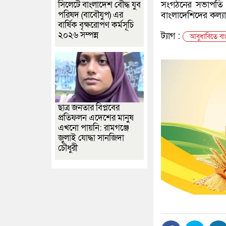
সংগঠনের সভাপতি ভ
সিলেটে বাংলাদেশ বৌদ্ধ যুব
পরিষদ (বাবৌযুপ) এর
বাংলাদেশিদের কল্যা
বার্ষিক বৃক্ষরোপণ কর্মসূচি
২০২৬ সম্পন্ন
ট্যাগ :
আবুধাবিতে বা
ছাত্র জনতার বিপ্লবের
প্রতিফলন এদেশের মানুষ
এখনো পায়নি: রামগঞ্জে
জুলাই যোদ্ধা সানজিদা
চৌধুরী