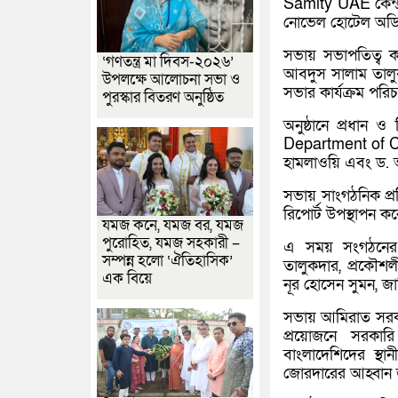
Samity UAE
কেন্
নোভেল হোটেল অডিট
সভায় সভাপতিত্ব 
‘গণতন্ত্র মা দিবস-২০২৬’
আবদুস সালাম তালুক
উপলক্ষে আলোচনা সভা ও
সভার কার্যক্রম পরি
পুরস্কার বিতরণ অনুষ্ঠিত
অনুষ্ঠানে প্রধান
Department of 
হামলাওয়ি এবং ড. 
সভায় সাংগঠনিক প্
রিপোর্ট উপস্থাপন 
যমজ কনে, যমজ বর, যমজ
পুরোহিত, যমজ সহকারী –
এ সময় সংগঠনের 
সম্পন্ন হলো ‘ঐতিহাসিক’
তালুকদার, প্রকৌশ
এক বিয়ে
নূর হোসেন সুমন, জা
সভায় আমিরাত সরকার
প্রয়োজনে সরকার
বাংলাদেশিদের স্
জোরদারের আহ্বান 