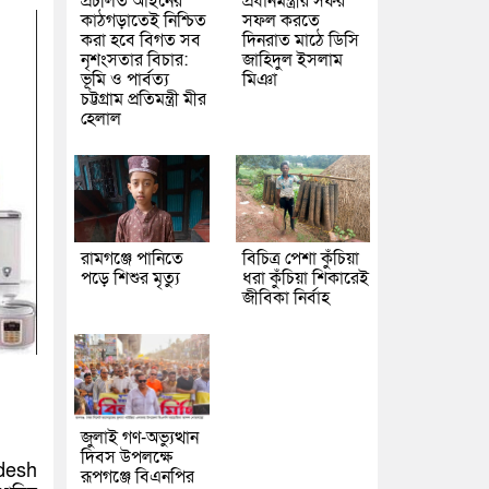
প্রচলিত আইনের
প্রধানমন্ত্রীর সফর
কাঠগড়াতেই নিশ্চিত
সফল করতে
করা হবে বিগত সব
দিনরাত মাঠে ডিসি
নৃশংসতার বিচার:
জাহিদুল ইসলাম
ভূমি ও পার্বত্য
মিঞা
চট্টগ্রাম প্রতিমন্ত্রী মীর
হেলাল
রামগঞ্জে পানিতে
বিচিত্র পেশা কুঁচিয়া
পড়ে শিশুর মৃত্যু
ধরা কুঁচিয়া শিকারেই
জীবিকা নির্বাহ
জুলাই গণ-অভ্যুত্থান
দিবস উপলক্ষে
desh
রূপগঞ্জে বিএনপির