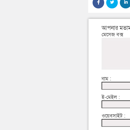
আপনার মতাম
মেসেজ বক্স
নাম :
ই-মেইল :
ওয়েবসাইট :