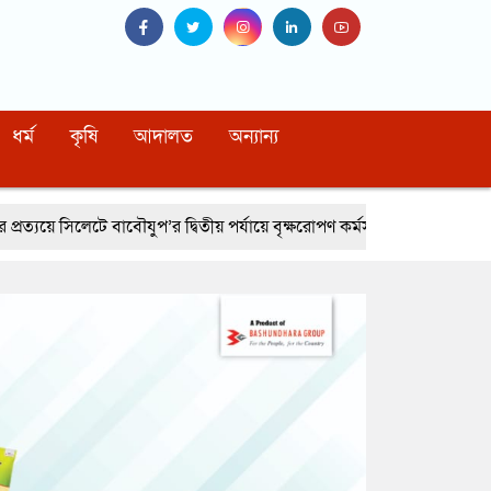
ধর্ম
কৃষি
আদালত
অন্যান্য
’র দ্বিতীয় পর্যায়ে বৃক্ষরোপণ কর্মসূচি সম্পন্ন
নোয়াখালীর বেগমগঞ্জে সিএনজ