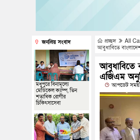
প্রচ্ছদ
All Ca
জনপ্রিয় সংবাদ
আবুধাবিতে বাংলাদেশ
আবুধাবিতে 
এজিএম অনুষ
মধুপুরে বিনামূল্যে
আপডেট সময় 
মেডিকেল ক্যাম্প, তিন
শতাধিক রোগীর
চিকিৎসাসেবা