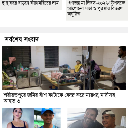
হু হু করে বাড়ছে কাঁচামরিচের দাম
‘গণতন্ত্র মা দিবস-২০২৬’ উপলক্ষে
আলোচনা সভা ও পুরস্কার বিতরণ
অনুষ্ঠিত
সর্বশেষ সংবাদ
শরীয়তপুরে জমির বাঁশ কাটাকে কেন্দ্র করে মারধর, নারীসহ
আহত ৩