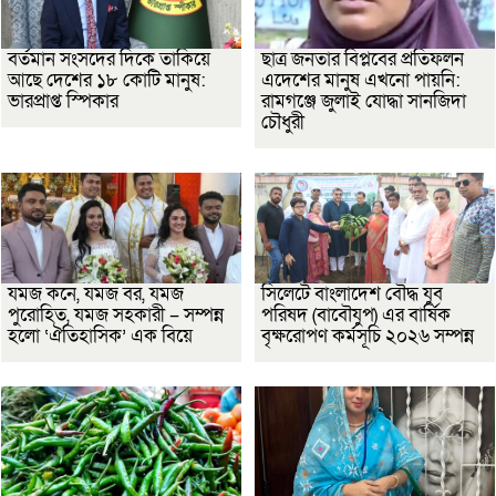
বর্তমান সংসদের দিকে তাকিয়ে
ছাত্র জনতার বিপ্লবের প্রতিফলন
আছে দেশের ১৮ কোটি মানুষ:
এদেশের মানুষ এখনো পায়নি:
ভারপ্রাপ্ত স্পিকার
রামগঞ্জে জুলাই যোদ্ধা সানজিদা
চৌধুরী
যমজ কনে, যমজ বর, যমজ
সিলেটে বাংলাদেশ বৌদ্ধ যুব
পুরোহিত, যমজ সহকারী – সম্পন্ন
পরিষদ (বাবৌযুপ) এর বার্ষিক
হলো ‘ঐতিহাসিক’ এক বিয়ে
বৃক্ষরোপণ কর্মসূচি ২০২৬ সম্পন্ন