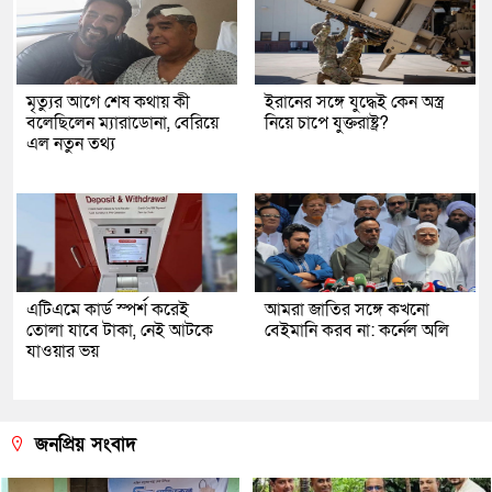
মৃত্যুর আগে শেষ কথায় কী
ইরানের সঙ্গে যুদ্ধেই কেন অস্ত্র
বলেছিলেন ম্যারাডোনা, বেরিয়ে
নিয়ে চাপে যুক্তরাষ্ট্র?
এল নতুন তথ্য
এটিএমে কার্ড স্পর্শ করেই
আমরা জাতির সঙ্গে কখনো
তোলা যাবে টাকা, নেই আটকে
বেইমানি করব না: কর্নেল অলি
যাওয়ার ভয়
জনপ্রিয় সংবাদ