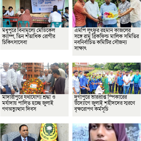
মধুপুরে বিনামূল্যে মেডিকেল
এমপি লুৎফুর রহমান কাজলের
ক্যাম্প, তিন শতাধিক রোগীর
সঙ্গে রামু ব্রিকফিল্ড মালিক সমিতির
চিকিৎসাসেবা
নবনির্বাচিত কমিটির সৌজন্য
সাক্ষাৎ
মাদারীপুরে যথাযোগ্য শ্রদ্ধা ও
দুর্গাপুরে ভারপ্রাপ্ত স্পিকারের
মর্যাদায় পালিত হচ্ছে জুলাই
উদ্যোগে জুলাই শহীদদের স্মরণে
গণঅভ্যুত্থান দিবস
বৃক্ষরোপণ কর্মসূচি