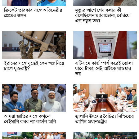
ক্রিকেট তারকার সঙ্গে অভিনেত্রীর
মৃত্যুর আগে শেষ কথায় কী
প্রেমের গুঞ্জন
বলেছিলেন ম্যারাডোনা, বেরিয়ে
এল নতুন তথ্য
ইরানের সঙ্গে যুদ্ধেই কেন অস্ত্র নিয়ে
এটিএমে কার্ড স্পর্শ করেই তোলা
চাপে যুক্তরাষ্ট্র?
যাবে টাকা, নেই আটকে যাওয়ার
ভয়
আমরা জাতির সঙ্গে কখনো
জ্বালানি উৎসের বৈচিত্র্য নিশ্চিতের
বেইমানি করব না: কর্নেল অলি
তাগিদ প্রধানমন্ত্রীর