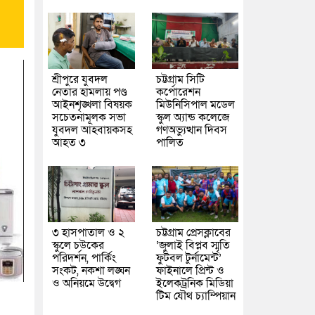
শ্রীপুরে যুবদল
চট্টগ্রাম সিটি
নেতার হামলায় পণ্ড
কর্পোরেশন
আইনশৃঙ্খলা বিষয়ক
মিউনিসিপাল মডেল
সচেতনামূলক সভা
স্কুল অ্যান্ড কলেজে
যুবদল আহবায়কসহ
গণঅভ্যুত্থান দিবস
আহত ৩
পালিত
৩ হাসপাতাল ও ২
চট্টগ্রাম প্রেসক্লাবের
স্কুলে চউকের
‘জুলাই বিপ্লব স্মৃতি
পরিদর্শন, পার্কিং
ফুটবল টুর্নামেন্ট’
সংকট, নকশা লঙ্ঘন
ফাইনালে প্রিন্ট ও
ও অনিয়মে উদ্বেগ
ইলেকট্রনিক মিডিয়া
টিম যৌথ চ্যাম্পিয়ান