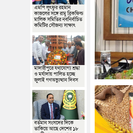
এমপি লুৎফুর রহমান
কাজলের সঙ্গে রামু ব্রিকফিল্ড
মালিক সমিতির নবনির্বাচিত
কমিটির সৌজন্য সাক্ষাৎ
মাদারীপুরে যথাযোগ্য শ্রদ্ধা
ও মর্যাদায় পালিত হচ্ছে
জুলাই গণঅভ্যুত্থান দিবস
বর্তমান সংসদের দিকে
তাকিয়ে আছে দেশের ১৮