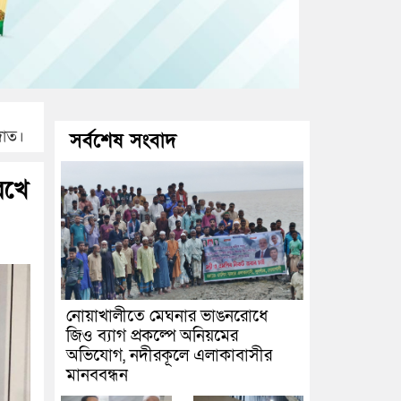
দাত।
সর্বশেষ সংবাদ
েখে
নোয়াখালীতে মেঘনার ভাঙনরোধে
জিও ব্যাগ প্রকল্পে অনিয়মের
অভিযোগ, নদীরকূলে এলাকাবাসীর
মানববন্ধন