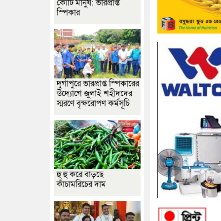
কোটি মানুষ: ভারপ্রাপ্ত
স্পিকার
দুর্গাপুরে ভারপ্রাপ্ত স্পিকারের
উদ্যোগে জুলাই শহীদদের
স্মরণে বৃক্ষরোপণ কর্মসূচি
হু হু করে বাড়ছে
কাঁচামরিচের দাম