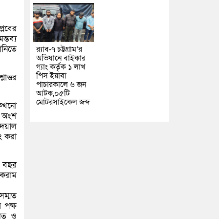
্লবের
্তব্য
ানিতে
র‌্যাব-৭ চট্টগ্রাম’র
অভিযানে বাইকার
গ্যাং কর্তৃক ১ লাখ
পিস ইয়াবা
োত্তর
পাচারকালে ৬ জন
আটক,০৫টি
মোটরসাইকেল জব্দ
 কখনো
র অংশ
দেয়াল
ং করা
৭ বছর
আকরাম
সম্মত
 পক্ষ
পিত ও