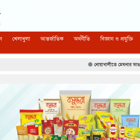
Dhaka
04:51:48 PM
, Thursday, 6 August 2026
নিবন্ধন নাম্বারঃ ১১০, সিরিয়াল নাম্বারঃ ১৫৪, কোড নাম্বারঃ ৯২
ন
খেলাধুলা
আন্তর্জাতিক
অর্থনীতি
বিজ্ঞান ও প্রযুক্তি
নোয়াখালীতে মেঘনার ভাঙনরোধে জিও ব্যাগ প্রক