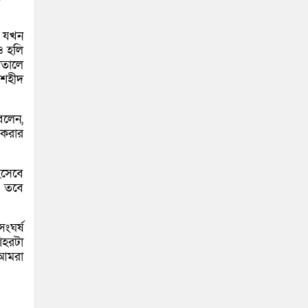
ট যখন
ও হলি
াতালে
 শহীদ
বলেন,
 করার
িসেবে
। তবে
ংঘর্ষ
শহরটা
 আমরা