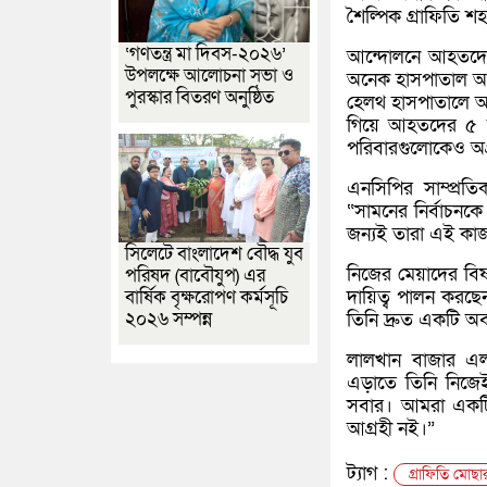
শৈল্পিক গ্রাফিতি শহ
‘গণতন্ত্র মা দিবস-২০২৬’
আন্দোলনে আহতদের 
উপলক্ষে আলোচনা সভা ও
অনেক হাসপাতাল আহত
পুরস্কার বিতরণ অনুষ্ঠিত
হেলথ হাসপাতালে আ
গিয়ে আহতদের ৫ হা
পরিবারগুলোকেও অগ্
এনসিপির সাম্প্রতি
“সামনের নির্বাচনক
জন্যই তারা এই কা
সিলেটে বাংলাদেশ বৌদ্ধ যুব
নিজের মেয়াদের বি
পরিষদ (বাবৌযুপ) এর
বার্ষিক বৃক্ষরোপণ কর্মসূচি
দায়িত্ব পালন করছে
২০২৬ সম্পন্ন
তিনি দ্রুত একটি অব
লালখান বাজার এলাক
এড়াতে তিনি নিজেই
সবার। আমরা একটি 
আগ্রহী নই।”
ট্যাগ :
গ্রাফিতি মোছা