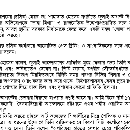
্পোরেশনের (চসিক) মেয়র ডা. শাহাদাত হোসেন নগরীতে জুলাই-আগস্ট বিপ
ার অভিযোগকে “ডাহা মিথ্যা” ও রাজনৈতিক উদ্দেশ্যপ্রণোদিত বলে মন
, আসন্ন স্থানীয় সরকার নির্বাচনকে কেন্দ্র করে একটি মহল “ঘোলা প
ষ্টা করছে।
থ চসিক কার্যালয়ে আয়োজিত প্রেস ব্রিফিং ও সাংবাদিকদের সঙ্গে প্রশ্ন
থা বলেন।
 হোসেন বলেন, জুলাই আন্দোলনের গ্রাফিতি মুছে ফেলার জন্য তিনি
নি এবং ভবিষ্যতেও দেবেন না। তিনি জানান, নগরীর সৌন্দর্যবর্ধনে
চ্ছন্নতা বিভাগ নিয়মিতভাবে নির্দিষ্ট সময় পরপর বিভিন্ন পিলার ও 
নার অপসারণ ও রং করার কাজ করে থাকে। টাইগারপাসসহ যেসব স্থানে র
 পোস্টার দিয়ে ঢাকা ছিল এবং দৃশ্যমান কোনো গ্রাফিতি ছিল না।
আগস্টের চেতনার বিরুদ্ধে যাওয়ার প্রশ্নই আসে না। আমি নিজে দীর্ঘ ১
রেছি। বৈষম্যবিরোধী আন্দোলনে চট্টগ্রামে প্রথম শহীদ ওয়াসিম 
ল।”
রাফিতি করতে চাইলে আর্ট কলেজের শিক্ষার্থীদের নিয়ে শৈল্পিক ও মান
রে। এ ধরনের উদ্যোগে তিনি ব্যক্তিগতভাবে কিংবা সিটি কর্পোরেশনের
শ্বাসও দেন। তিনি বলেন, “অপরিচ্ছন্ন হাতের লেখার চেয়ে পরিকল্