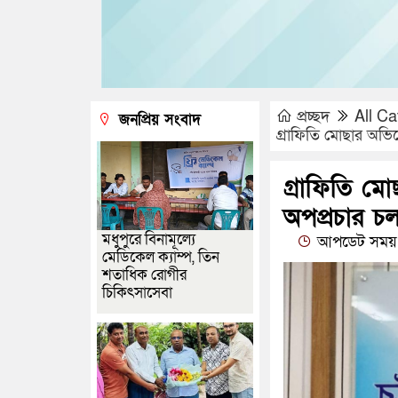
প্রচ্ছদ
All Ca
জনপ্রিয় সংবাদ
গ্রাফিতি মোছার অভিয
গ্রাফিতি মো
অপপ্রচার চ
মধুপুরে বিনামূল্যে
আপডেট সময় 
মেডিকেল ক্যাম্প, তিন
শতাধিক রোগীর
চিকিৎসাসেবা