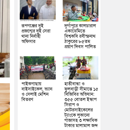
রূপগঞ্জের দুই
দুর্গাপুরে কালচারাল
প্রজন্মের দুই সেরা
একাডেমিতে
থানা নির্বাহী
বিশ্বকবি রবীন্দ্রনাথ
অফিসার
ঠাকুরের ৮৫তম
প্রয়াণ দিবস পালিত
পাইকগাছায়
হাতীবান্ধা ও
বাইসাইকেল, ভ্যান
ফুলবাড়ী সীমান্তে ১৫
ও সেলাই মেশিন
বিজিবির অভিযান:
বিতরণ
৩৫৫ বোতল ইস্কাপ
সিরাপ ও
মোটরসাইকেলের
ট্যাংকে লুকানো
গাঁজাসহ ৩ লক্ষাধিক
টাকার মালামাল জব্দ