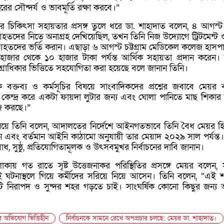
রের সৌন্দর্য ও ভাবমূর্তি রক্ষা করবে।”
চিকিৎসা সহায়তার প্রসঙ্গ তুলে ধরে ডা. শাহাদাত বলেন, ৪ আগস্
দের নিতে অনাগ্রহ দেখিয়েছিল, তখন তিনি নিজ উদ্যোগে ট্রিটমেন্ট 
হতদের ভর্তি করান। এছাড়া ৬ আগস্ট চট্টগ্রাম মেডিকেল কলেজ হাসপ
জার থেকে ১০ হাজার টাকা পর্যন্ত আর্থিক সহায়তা প্রদান করেন।
রাধিকার ভিত্তিতে সহযোগিতা করা হয়েছে বলে জানান তিনি।
ক বক্তব্য ও কর্মসূচির বিষয়ে সাংবাদিকদের প্রশ্নের জবাবে মেয়র 
ে কেন্দ্র করে একটা ফায়দা লুটার জন্য এবং ঘোলা পানিতে মাছ শিকার
জ করছে।”
ষয়ে তিনি বলেন, আদালতের নির্দেশে আইনগতভাবে তিনি বৈধ মেয়র হ
ন এবং বর্তমান আইনি কাঠামো অনুযায়ী তার মেয়াদ ২০২৯ সাল পর্যন্ত
াধ, সুষ্ঠু, প্রতিযোগিতামূলক ও উৎসবমুখর নির্বাচনের দাবি জানান।
ায় গত রাতে সৃষ্ট উত্তেজনাকর পরিস্থিতির প্রসঙ্গে মেয়র বলেন, স
 ঘটনাস্থলে গিয়ে কর্মীদের সরিয়ে নিয়ে আসেন। তিনি বলেন, “এই 
নিরাপদ ও সুন্দর শহর গড়তে চাই। সাংঘর্ষিক কোনো কিছুর জন্য
র অভিযোগ ভিত্তিহীন
নির্বাচনকে সামনে রেখে অপপ্রচার চলছে: মেয়র ডা. শাহাদাত।