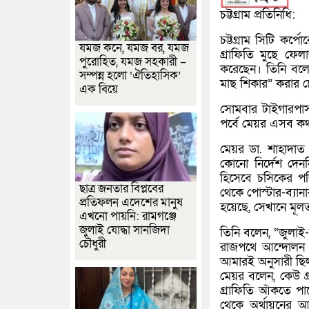
চট্টগ্রাম প্রতিনিধি:
চট্টগ্রাম সিটি কর
যমজ কনে, যমজ বর, যমজ
গ্রাফিতি মুছে ফেল
পুরোহিত, যমজ সহকারী –
করেছেন। তিনি বলেন
সম্পন্ন হলো ‘ঐতিহাসিক’
মাছ শিকার” করার চে
এক বিয়ে
সোমবার টাইগারপাসস্
পর্বে মেয়র এসব ক
মেয়র ডা. শাহাদাত
কোনো নির্দেশ দেন
হিসেবে চসিকের পরি
ছাত্র জনতার বিপ্লবের
থেকে পোস্টার-ব্যা
প্রতিফলন এদেশের মানুষ
হয়েছে, সেখানে মূলত
এখনো পায়নি: রামগঞ্জে
জুলাই যোদ্ধা সানজিদা
তিনি বলেন, “জুলাই-
চৌধুরী
রাজপথে আন্দোলন ক
আমারই অনুসারী ছি
মেয়র বলেন, কেউ গ্
গ্রাফিতি আঁকতে পা
থেকে অর্থায়নের আ