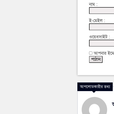
নাম :
ই-মেইল :
ওয়েবসাইট :
আপনার ইমেইল
আপলোডকারীর তথ্য