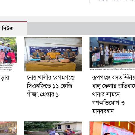
ো নিউজ
গড়ার
নোয়াখালীর বেগমগঞ্জে
রূপগঞ্জে বসতভিটা
সিএনজিতে ১১ কেজি
বালু ফেলার প্রতিবা
গাঁজা, গ্রেপ্তার ১
থানার সামনে
গণঅভিযোগ ও
মানববন্ধন