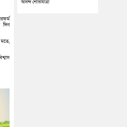
আনন্দ শোভাযাত্রা
রফর্ম
ি দিন
 মতে,
শ্বাস