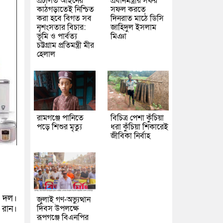
প্রচলিত আইনের
প্রধানমন্ত্রীর সফর
কাঠগড়াতেই নিশ্চিত
সফল করতে
করা হবে বিগত সব
দিনরাত মাঠে ডিসি
নৃশংসতার বিচার:
জাহিদুল ইসলাম
ভূমি ও পার্বত্য
মিঞা
চট্টগ্রাম প্রতিমন্ত্রী মীর
হেলাল
রামগঞ্জে পানিতে
বিচিত্র পেশা কুঁচিয়া
পড়ে শিশুর মৃত্যু
ধরা কুঁচিয়া শিকারেই
জীবিকা নির্বাহ
ট দল
।
জুলাই গণ-অভ্যুত্থান
 রান।
দিবস উপলক্ষে
রূপগঞ্জে বিএনপির