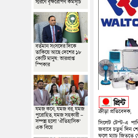
স্মরণে বৃক্ষরোপণ কর্মসূচি
বর্তমান সংসদের দিকে
তাকিয়ে আছে দেশের ১৮
কোটি মানুষ: ভারপ্রাপ্ত
স্পিকার
যমজ কনে, যমজ বর, যমজ
ক্রীড়া প্রতিবেদক,
পুরোহিত, যমজ সহকারী –
সম্পন্ন হলো ‘ঐতিহাসিক’
সিলেট টেস্ট
-এ পাক
এক বিয়ে
জবাবে চতুর্থ দিন শ
ফলে ম্যাচ জিততে শ