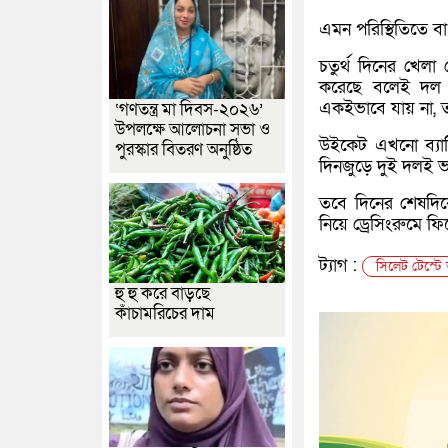
এমন পরিস্থিতিতে 
চতুর্থ দিনের খেল
করেছে বলেই দল এ
একইভাবে যায় না, ত
‘গণতন্ত্র মা দিবস-২০২৬’
উপলক্ষে আলোচনা সভা ও
উইকেট এখনো ব্যাট
পুরস্কার বিতরণ অনুষ্ঠিত
দিনজুড়ে দুই দলই ভ
তবে দিনের শেষদিক
নিয়ে ড্রেসিংরুমে ফ
ট্যাগ :
সিলেট টেস্টে
হু হু করে বাড়ছে
কাঁচামরিচের দাম