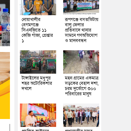
নোয়াখালীর
রূপগঞ্জে বসতভিটায়
বেগমগঞ্জে
বালু ফেলার
সিএনজিতে ১১
প্রতিবাদে থানার
কেজি গাঁজা, গ্রেপ্তার
সামনে গণঅভিযোগ
১
ও মানববন্ধন
টাঙ্গাইলের মধুপুর
মহন গ্রামের একমাত্র
শহর অটোরিকশার
সড়কের বেহাল দশা,
দখলে
চরম দুর্ভোগে ৩০০
পরিবারের মানুষ