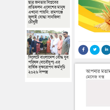
ছাত্র জনতার বিপ্লবের
প্রতিফলন এদেশের মানুষ
এখনো পায়নি: রামগঞ্জে
জুলাই যোদ্ধা সানজিদা
চৌধুরী
সিলেটে বাংলাদেশ বৌদ্ধ যুব
পরিষদ (বাবৌযুপ) এর
বার্ষিক বৃক্ষরোপণ কর্মসূচি
আপনার মতাম
২০২৬ সম্পন্ন
মেসেজ বক্স