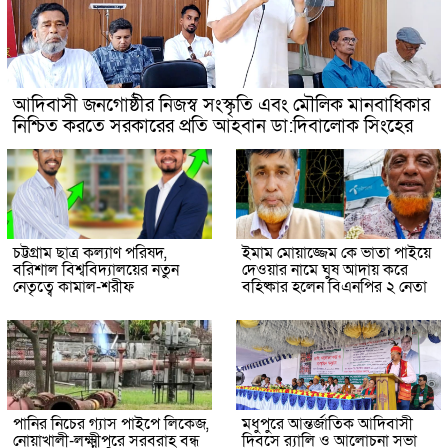
আদিবাসী জনগোষ্ঠীর নিজস্ব সংস্কৃতি এবং মৌলিক মানবাধিকার
নিশ্চিত করতে সরকারের প্রতি আহবান ডা:দিবালোক সিংহের
চট্টগ্রাম ছাত্র কল্যাণ পরিষদ,
ইমাম মোয়াজ্জেম কে ভাতা পাইয়ে
বরিশাল বিশ্ববিদ্যালয়ের নতুন
দেওয়ার নামে ঘুষ আদায় করে
নেতৃত্বে কামাল-শরীফ
বহিষ্কার হলেন বিএনপির ২ নেতা
পানির নিচের গ্যাস পাইপে লিকেজ,
মধুপুরে আন্তর্জাতিক আদিবাসী
নোয়াখালী-লক্ষ্মীপুরে সরবরাহ বন্ধ
দিবসে র‍্যালি ও আলোচনা সভা