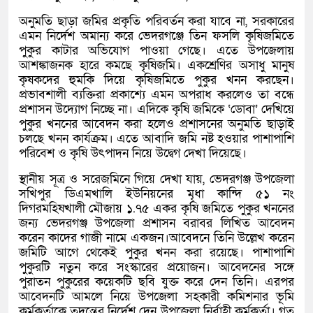
অনুমতি ছাড়া জমির প্রকৃতি পরিবর্তন করা যাবে না, সরকারের
এমন নির্দেশ অমান্য করে ভেদরগঞ্জে তিন ফসলি কৃষিজমিতে
পুকুর কাটার অভিযোগ পাওয়া গেছে। এতে উপজেলায়
আশঙ্কাজনক হারে কমছে কৃষিজমি। একশ্রেণির অসাধু মানুষ
কৃষকদের হুমকি দিয়ে কৃষিজমিতে পুকুর খনন করছেন।
প্রভাবশালী ব্যক্তিরা প্রকাশ্যে এমন অপরাধ করলেও তা বন্ধে
প্রশাসন উদ্যোগ নিচ্ছে না। এদিকে কৃষি জমিকে ‘ডোবা’ দেখিয়ে
পুকুর খননের আবেদন করা হলেও প্রশাসনের অনুমতি ছাড়াই
চলছে খনন কার্যক্রম। এতে আবাদি জমি নষ্ট হওয়ার পাশাপাশি
পরিবেশ ও কৃষি উৎপাদন নিয়ে উদ্বেগ দেখা দিয়েছে।
স্থানীয় সূত্র ও সরেজমিনে গিয়ে দেখা যায়, ভেদরগঞ্জ উপজেলা
সখিপুর ডিএমখালি ইউনিয়নের মৃধা কান্দি ৫১ নং
দিগরমহিষখালী মৌজায় ১.৭৫ একর কৃষি জমিতে পুকুর খননের
জন্য ভেদরগঞ্জ উপজেলা প্রশাসন বরাবর লিখিত আবেদন
করেন কাদের গাজী নামে একজন।আবেদনে তিনি উল্লেখ করেন
জমিটি আগে থেকেই পুকুর খনন করা রয়েছে। পাশাপাশি
পুকুরটি নতুন করে সংস্কারের প্রয়োজন। আবেদনের সঙ্গে
পুরাতন পুকুরের কয়েকটি ছবি যুক্ত করে দেন তিনি। এরপর
আবেদনটি আমলে নিয়ে উপজেলা সহকারী কমিশনার ভূমি
কর্মকর্তাকে তদন্তের নির্দেশ দেন উপজেলা নির্বাহী কর্মকর্তা। গত