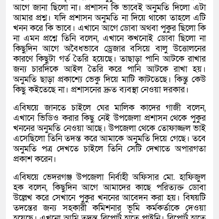
আগে জানা ছিলো না। প্রশাসন কি ভাবেই অনুমতি দিলো এটা
আমার প্রশ্ন। যদি প্রশাসন অনুমতি না দিয়ে থাকো তাহলে এটি
খনন করে কি ভাবে। এখানে আগে ডোবা অথবা পুকুর ছিলো কি
না এমন প্রশ্নে তিনি বলেন, এখানে কখনোই ডোবা ছিলো না
কিছুদিন আগে অবৈধভাবে ড্রেজার বসিয়ে বালু উত্তোলনের
কারণে কিছুটা গর্ত তৈরি হয়েছে। তাছাড়া পানি আটকে রাখার
জন্য চারদিকে আইল তৈরি করে পানি আটকে রাখা হয়।
অনুমতি ছাড়া প্রকাশ্যে ভেকু দিয়ে মাটি কাটতেছে। কিন্তু কেউ
কিছু কইতেছে না। প্রশাসনের দ্রুত ব্যবস্থা নেওয়া দরকার।
এবিষয়ে জানতে চাইলে ঘের মালিক কাদের গাজী বলেন,
এখানে ভিডিও করার কিছু নেই উপজেলা প্রশাসন থেকে পুকুর
খননের অনুমতি নেওয়া আছে। উপজেলা থেকে তোফাজ্জল ভাই
এসেছিলো তিনি তদন্ত করে আমাকে অনুমতি দিয়ে গেছে। তবে
অনুমতি পত্র দেখতে চাইলে তিনি সেটি দেখাতে অপারগতা
প্রকাশ করেন।
এবিষয়ে ভেদরগঞ্জ উপজেলা নির্বাহী অফিসার মো. হাফিজুল
হক বলেন, কিছুদিন আগে আমাদের কাছে পরিত্যক্ত ডোবা
উল্লেখ করে সেখানে পুকুর খননের আবেদন করা হয়। বিষয়টি
তদন্তের জন্য সহকারী কমিশনার ভূমি কর্মকর্তাকে দেওয়া
হয়েছে। এখনো আমি তদন্ত রিপোর্ট হাতে পাইনি। রিপোর্ট হাতে