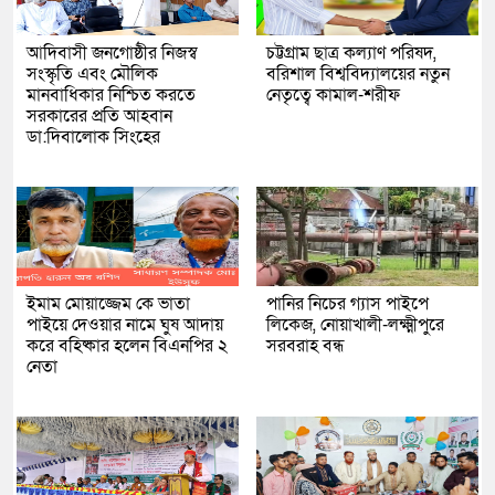
আদিবাসী জনগোষ্ঠীর নিজস্ব
চট্টগ্রাম ছাত্র কল্যাণ পরিষদ,
সংস্কৃতি এবং মৌলিক
বরিশাল বিশ্ববিদ্যালয়ের নতুন
মানবাধিকার নিশ্চিত করতে
নেতৃত্বে কামাল-শরীফ
সরকারের প্রতি আহবান
ডা:দিবালোক সিংহের
ইমাম মোয়াজ্জেম কে ভাতা
পানির নিচের গ্যাস পাইপে
পাইয়ে দেওয়ার নামে ঘুষ আদায়
লিকেজ, নোয়াখালী-লক্ষ্মীপুরে
করে বহিষ্কার হলেন বিএনপির ২
সরবরাহ বন্ধ
নেতা