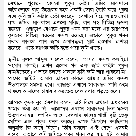
সেখানে পুরাতন কোনো পুকুর নেই। জমির মাঝখানে
অবৈধভাবে বালু উত্তোলন করে একটি ডোবা তৈরি করে পুকুর
বলে কৃষি জমি কাটার চেষ্টা করছেন। সেখানে গিয়ে আরও দেখা
যায় জমির মাঝখানে এখনো মরিচ, ধান সহ বিভিন্ন ফসল
রয়েছে। এছাড়াও যেখানে পুকুর খনন করা হচ্ছে এর চারপাশে
কৃষকের বিভিন্ন ধরনের ফসল রয়েছে। এভাবে পুকুর খনন
করার কারণে পানি জমে জলাবদ্ধতা সৃষ্টি হওয়ার আশঙ্কা
রয়েছে। এতে ব্যাপক ক্ষতি হতে পারে কৃষি খাতে।
স্থানীয় কৃষক আব্দুল মালেক বলেন, “আমরা ফসল ফলাইয়া
সংসার চালাই। এখন একের পর এক জমি কাইটা পুকুর
বানাইতেছে। এভাবে চলতে থাকলে কৃষি জমি আর থাকবো না।
পাশের জমিটা আমার তাদের কারণে আমার জমির ফসল
উতপাদনে সমস্যা হবে। তাছাড়া এখানে সারাবছর পানি জমে
থাকলে আমাদের চাষাবাদ করতেও বেকায়দায় পড়তে হবে।
আরেক কৃষক নুর ইসলাম বলেন, এই বিলে এখনো এধরনের
খামার করা হয় নি। আমাদের এখানে সারাবছর তিন ফসল
উতপাদন হয়। দশদিন আগে দেখলাম কাদের গাজী দুটি ভেকু
মেশিন এনে পুকুর খনন করছে। তাকে জিগ্যেস করছিলাম
অনুমতি কি ভাবে নিলো। তিনি বললো এ-ই দেশে এসবই
সম্ভব। এভাবে কৃষি জমিতে পুকুর খনন করা যায় এটা আমার