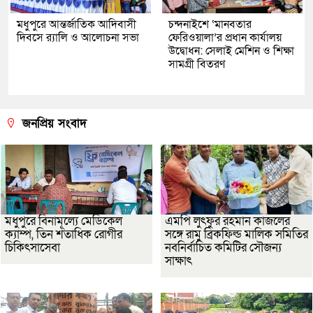
মধুপুরে আন্তর্জাতিক আদিবাসী
চন্দনাইশে ‘মানবতার
দিবসে র‍্যালি ও আলোচনা সভা
ফেরিওয়ালা’র প্রধান কার্যালয়
উদ্বোধন: সেলাই মেশিন ও শিক্ষা
সামগ্রী বিতরণ
জনপ্রিয় সংবাদ
মধুপুরে বিনামূল্যে মেডিকেল
এমপি লুৎফুর রহমান কাজলের
ক্যাম্প, তিন শতাধিক রোগীর
সঙ্গে রামু ব্রিকফিল্ড মালিক সমিতির
চিকিৎসাসেবা
নবনির্বাচিত কমিটির সৌজন্য
সাক্ষাৎ