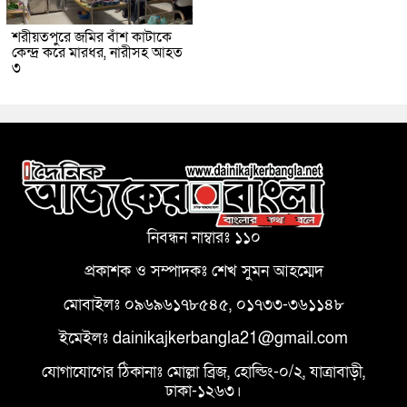
শরীয়তপুরে জমির বাঁশ কাটাকে
কেন্দ্র করে মারধর, নারীসহ আহত
৩
নিবন্ধন নাম্বারঃ ১১০
প্রকাশক ও সম্পাদকঃ শেখ সুমন আহম্মেদ
মোবাইলঃ ০৯৬৯৬১৭৮৫৪৫, ০১৭৩৩-৩৬১১৪৮
ইমেইলঃ dainikajkerbangla21@gmail.com
যোগাযোগের ঠিকানাঃ মোল্লা ব্রিজ, হোল্ডিং-০/২, যাত্রাবাড়ী,
ঢাকা-১২৬৩।