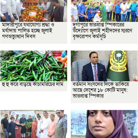
মাদারীপুরে যথাযোগ্য শ্রদ্ধা ও
দুর্গাপুরে ভারপ্রাপ্ত স্পিকারের
মর্যাদায় পালিত হচ্ছে জুলাই
উদ্যোগে জুলাই শহীদদের স্মরণে
গণঅভ্যুত্থান দিবস
বৃক্ষরোপণ কর্মসূচি
হু হু করে বাড়ছে কাঁচামরিচের দাম
বর্তমান সংসদের দিকে তাকিয়ে
আছে দেশের ১৮ কোটি মানুষ:
ভারপ্রাপ্ত স্পিকার