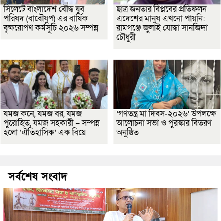
সিলেটে বাংলাদেশ বৌদ্ধ যুব
ছাত্র জনতার বিপ্লবের প্রতিফলন
পরিষদ (বাবৌযুপ) এর বার্ষিক
এদেশের মানুষ এখনো পায়নি:
বৃক্ষরোপণ কর্মসূচি ২০২৬ সম্পন্ন
রামগঞ্জে জুলাই যোদ্ধা সানজিদা
চৌধুরী
যমজ কনে, যমজ বর, যমজ
‘গণতন্ত্র মা দিবস-২০২৬’ উপলক্ষে
পুরোহিত, যমজ সহকারী – সম্পন্ন
আলোচনা সভা ও পুরস্কার বিতরণ
হলো ‘ঐতিহাসিক’ এক বিয়ে
অনুষ্ঠিত
সর্বশেষ সংবাদ