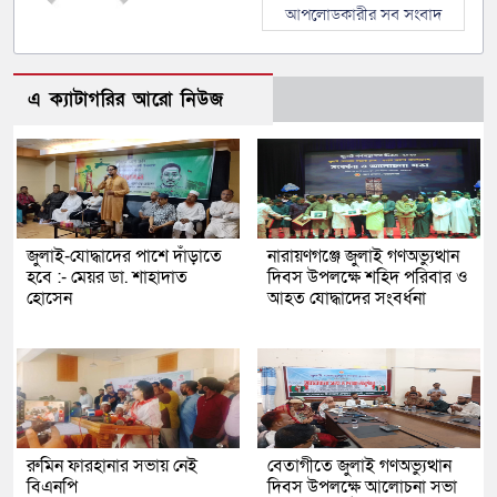
আপলোডকারীর সব সংবাদ
এ ক্যাটাগরির আরো নিউজ
জুলাই-যোদ্ধাদের পাশে দাঁড়াতে
নারায়ণগঞ্জে জুলাই গণঅভ্যুত্থান
হবে :- মেয়র ডা. শাহাদাত
দিবস উপলক্ষে শহিদ পরিবার ও
হোসেন
আহত যোদ্ধাদের সংবর্ধনা
রুমিন ফারহানার সভায় নেই
বেতাগীতে জুলাই গণঅভ্যুত্থান
বিএনপি
দিবস উপলক্ষে আলোচনা সভা