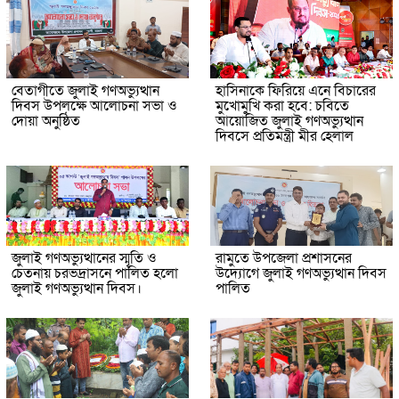
বেতাগীতে জুলাই গণঅভ্যুত্থান
হাসিনাকে ফিরিয়ে এনে বিচারের
দিবস উপলক্ষে আলোচনা সভা ও
মুখোমুখি করা হবে: চবিতে
দোয়া অনুষ্ঠিত
আয়োজিত জুলাই গণঅভ্যুত্থান
দিবসে প্রতিমন্ত্রী মীর হেলাল
জুলাই গণঅভ্যুত্থানের স্মৃতি ও
রামুতে উপজেলা প্রশাসনের
চেতনায় চরভদ্রাসনে পালিত হলো
উদ্যোগে জুলাই গণঅভ্যুত্থান দিবস
জুলাই গণঅভ্যুত্থান দিবস।
পালিত