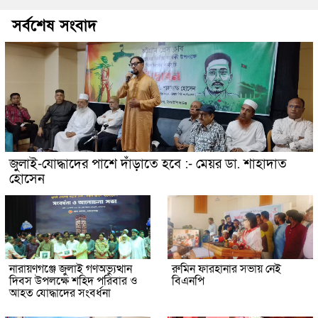
সর্বশেষ সংবাদ
জুলাই-যোদ্ধাদের পাশে দাঁড়াতে হবে :- মেয়র ডা. শাহাদাত
হোসেন
নারায়ণগঞ্জে জুলাই গণঅভ্যুত্থান
রুমিন ফারহানার সভায় নেই
দিবস উপলক্ষে শহিদ পরিবার ও
বিএনপি
আহত যোদ্ধাদের সংবর্ধনা