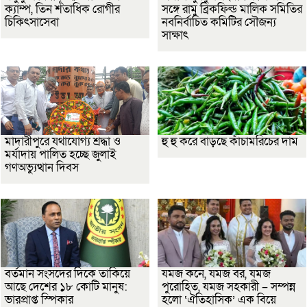
ক্যাম্প, তিন শতাধিক রোগীর
সঙ্গে রামু ব্রিকফিল্ড মালিক সমিতির
চিকিৎসাসেবা
নবনির্বাচিত কমিটির সৌজন্য
সাক্ষাৎ
মাদারীপুরে যথাযোগ্য শ্রদ্ধা ও
হু হু করে বাড়ছে কাঁচামরিচের দাম
মর্যাদায় পালিত হচ্ছে জুলাই
গণঅভ্যুত্থান দিবস
বর্তমান সংসদের দিকে তাকিয়ে
যমজ কনে, যমজ বর, যমজ
আছে দেশের ১৮ কোটি মানুষ:
পুরোহিত, যমজ সহকারী – সম্পন্ন
ভারপ্রাপ্ত স্পিকার
হলো ‘ঐতিহাসিক’ এক বিয়ে