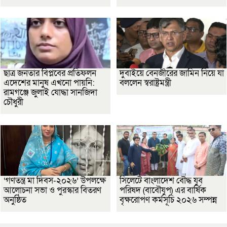
ছাত্র জনতার বিপ্লবের প্রতিফলন
দুবাইয়ে বেনজীরের জামিন নিয়ে যা
এদেশের মানুষ এখনো পায়নি:
বললেন স্বরাষ্ট্রমন্ত্রী
রামগঞ্জে জুলাই যোদ্ধা সানজিদা
চৌধুরী
‘গণতন্ত্র মা দিবস-২০২৬’ উপলক্ষে
সিলেটে বাংলাদেশ বৌদ্ধ যুব
আলোচনা সভা ও পুরস্কার বিতরণ
পরিষদ (বাবৌযুপ) এর বার্ষিক
অনুষ্ঠিত
বৃক্ষরোপণ কর্মসূচি ২০২৬ সম্পন্ন