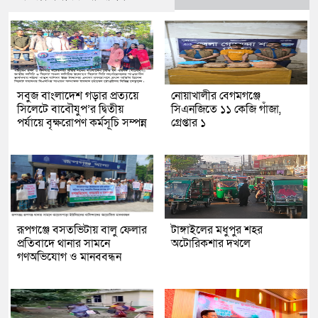
সবুজ বাংলাদেশ গড়ার প্রত্যয়ে
নোয়াখালীর বেগমগঞ্জে
সিলেটে বাবৌযুপ’র দ্বিতীয়
সিএনজিতে ১১ কেজি গাঁজা,
পর্যায়ে বৃক্ষরোপণ কর্মসূচি সম্পন্ন
গ্রেপ্তার ১
রূপগঞ্জে বসতভিটায় বালু ফেলার
টাঙ্গাইলের মধুপুর শহর
প্রতিবাদে থানার সামনে
অটোরিকশার দখলে
গণঅভিযোগ ও মানববন্ধন