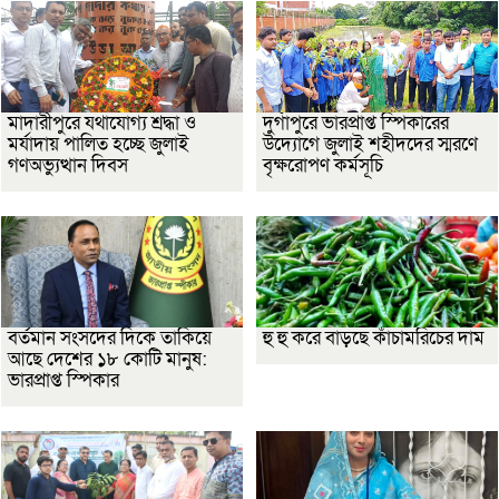
মাদারীপুরে যথাযোগ্য শ্রদ্ধা ও
দুর্গাপুরে ভারপ্রাপ্ত স্পিকারের
মর্যাদায় পালিত হচ্ছে জুলাই
উদ্যোগে জুলাই শহীদদের স্মরণে
গণঅভ্যুত্থান দিবস
বৃক্ষরোপণ কর্মসূচি
বর্তমান সংসদের দিকে তাকিয়ে
হু হু করে বাড়ছে কাঁচামরিচের দাম
আছে দেশের ১৮ কোটি মানুষ:
ভারপ্রাপ্ত স্পিকার