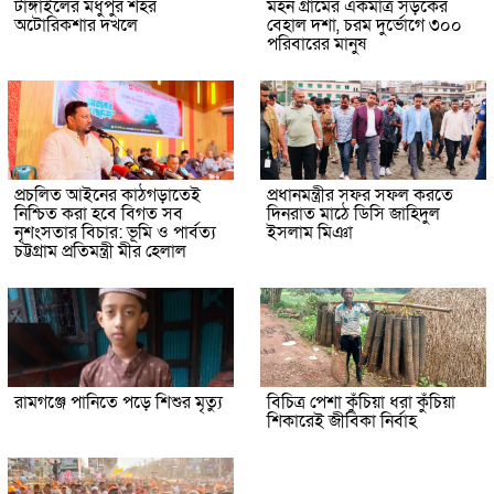
টাঙ্গাইলের মধুপুর শহর
মহন গ্রামের একমাত্র সড়কের
অটোরিকশার দখলে
বেহাল দশা, চরম দুর্ভোগে ৩০০
পরিবারের মানুষ
প্রচলিত আইনের কাঠগড়াতেই
প্রধানমন্ত্রীর সফর সফল করতে
নিশ্চিত করা হবে বিগত সব
দিনরাত মাঠে ডিসি জাহিদুল
নৃশংসতার বিচার: ভূমি ও পার্বত্য
ইসলাম মিঞা
চট্টগ্রাম প্রতিমন্ত্রী মীর হেলাল
রামগঞ্জে পানিতে পড়ে শিশুর মৃত্যু
বিচিত্র পেশা কুঁচিয়া ধরা কুঁচিয়া
শিকারেই জীবিকা নির্বাহ