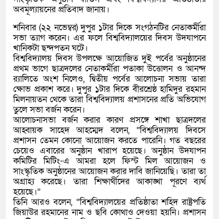
অবমূল্যায়নের প্রতিবাদ জানায়।
শনিবার (২২ নভেম্বর) দুপুর ১টার দিকে সংগঠনটির নেতাকর্মীরা
সভা ত্যাগ করেন। এর ফলে বিশ্ববিদ্যালয়ের দিবস উদযাপনে
খানিকটা ছন্দপতন ঘটে।
​বিশ্ববিদ্যালয় দিবস উপলক্ষে আয়োজিত দুই পর্বের অনুষ্ঠানের
প্রথম ভাগে ছাত্রদলের নেতাকর্মীরা পতাকা উত্তোলন ও আনন্দ
র‍্যালিতে অংশ নিলেও, দ্বিতীয় পর্বের আলোচনা সভায় তারা
ক্ষোভ প্রকাশ করে। দুপুর ১টার দিকে বীরশ্রেষ্ঠ হামিদুর রহমান
মিলনায়তন থেকে তারা বিশ্ববিদ্যালয় প্রশাসনের প্রতি অভিযোগ
তুলে সভা বর্জন করেন।
​আলোচনাসভা বর্জন করার কারণ প্রসঙ্গে শাখা ছাত্রদলের
আহ্বায়ক সাহেদ আহম্মেদ বলেন, “বিশ্ববিদ্যালয় দিবসে
প্রশাসন তেমন কোনো আয়োজন করতে পারেনি। গত বছরের
চেয়েও এবারের অনুষ্ঠান খারাপ হয়েছে। অনুষ্ঠান উদযাপন
কমিটির মিটিং-এ আমরা হলে ফিস্ট মিল আয়োজন ও
সাংস্কৃতিক অনুষ্ঠানের আয়োজন করার দাবি জানিয়েছি। তারা তা
অগ্রাহ্য করেছে। তারা শিক্ষার্থীদের আকাঙ্খা পূরণে ব্যর্থ
হয়েছে।”
​তিনি আরও বলেন, “বিশ্ববিদ্যালয়ের প্রতিষ্ঠাতা শহিদ রাষ্ট্রপতি
জিয়াউর রহমানের নাম ও ছবি কোথাও দেওয়া হয়নি। প্রশাসন