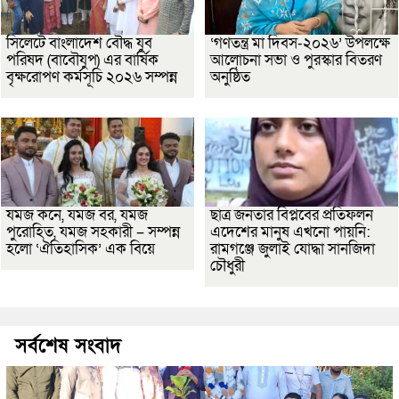
সিলেটে বাংলাদেশ বৌদ্ধ যুব
‘গণতন্ত্র মা দিবস-২০২৬’ উপলক্ষে
পরিষদ (বাবৌযুপ) এর বার্ষিক
আলোচনা সভা ও পুরস্কার বিতরণ
বৃক্ষরোপণ কর্মসূচি ২০২৬ সম্পন্ন
অনুষ্ঠিত
যমজ কনে, যমজ বর, যমজ
ছাত্র জনতার বিপ্লবের প্রতিফলন
পুরোহিত, যমজ সহকারী – সম্পন্ন
এদেশের মানুষ এখনো পায়নি:
হলো ‘ঐতিহাসিক’ এক বিয়ে
রামগঞ্জে জুলাই যোদ্ধা সানজিদা
চৌধুরী
সর্বশেষ সংবাদ