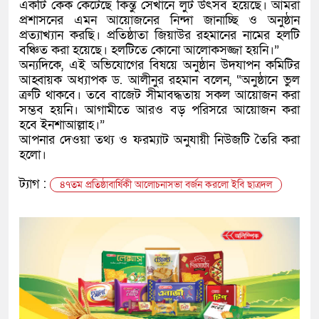
একটি কেক কেটেছে কিন্তু সেখানে লুট উৎসব হয়েছে। আমরা
প্রশাসনের এমন আয়োজনের নিন্দা জানাচ্ছি ও অনুষ্ঠান
প্রত্যাখ্যান করছি। প্রতিষ্ঠাতা জিয়াউর রহমানের নামের হলটি
বঞ্চিত করা হয়েছে। হলটিতে কোনো আলোকসজ্জা হয়নি।”
​অন্যদিকে, এই অভিযোগের বিষয়ে অনুষ্ঠান উদযাপন কমিটির
আহ্বায়ক অধ্যাপক ড. আলীনুর রহমান বলেন, “অনুষ্ঠানে ভুল
ত্রুটি থাকবে। তবে বাজেট সীমাবদ্ধতায় সকল আয়োজন করা
সম্ভব হয়নি। আগামীতে আরও বড় পরিসরে আয়োজন করা
হবে ইনশাআল্লাহ।”
​আপনার দেওয়া তথ্য ও ফরম্যাট অনুযায়ী নিউজটি তৈরি করা
হলো।
ট্যাগ :
৪৭তম প্রতিষ্ঠাবার্ষিকী আলোচনাসভা বর্জন করলো ইবি ছাত্রদল