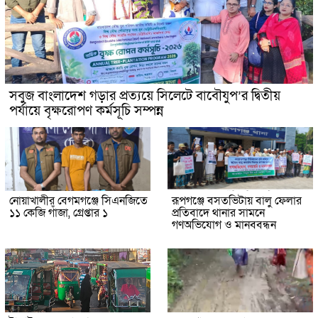
সবুজ বাংলাদেশ গড়ার প্রত্যয়ে সিলেটে বাবৌযুপ’র দ্বিতীয়
পর্যায়ে বৃক্ষরোপণ কর্মসূচি সম্পন্ন
নোয়াখালীর বেগমগঞ্জে সিএনজিতে
রূপগঞ্জে বসতভিটায় বালু ফেলার
১১ কেজি গাঁজা, গ্রেপ্তার ১
প্রতিবাদে থানার সামনে
গণঅভিযোগ ও মানববন্ধন