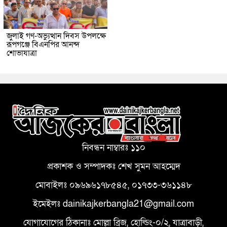
জুলাই গণ-অভ্যুত্থান দিবস উপলক্ষে
রূপগঞ্জে বিএনপির আনন্দ
শোভাযাত্রা
নিবন্ধন নাম্বারঃ ১১০
প্রকাশক ও সম্পাদকঃ শেখ সুমন আহম্মেদ
মোবাইলঃ ০৯৬৯৬১৭৮৫৪৫, ০১৭৩৩-৩৬১১৪৮
ইমেইলঃ dainikajkerbangla21@gmail.com
যোগাযোগের ঠিকানাঃ মোল্লা ব্রিজ, হোল্ডিং-০/২, যাত্রাবাড়ী,