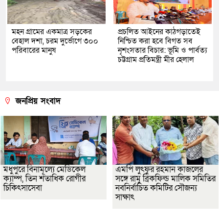
মহন গ্রামের একমাত্র সড়কের
প্রচলিত আইনের কাঠগড়াতেই
বেহাল দশা, চরম দুর্ভোগে ৩০০
নিশ্চিত করা হবে বিগত সব
পরিবারের মানুষ
নৃশংসতার বিচার: ভূমি ও পার্বত্য
চট্টগ্রাম প্রতিমন্ত্রী মীর হেলাল
জনপ্রিয় সংবাদ
মধুপুরে বিনামূল্যে মেডিকেল
এমপি লুৎফুর রহমান কাজলের
ক্যাম্প, তিন শতাধিক রোগীর
সঙ্গে রামু ব্রিকফিল্ড মালিক সমিতির
চিকিৎসাসেবা
নবনির্বাচিত কমিটির সৌজন্য
সাক্ষাৎ