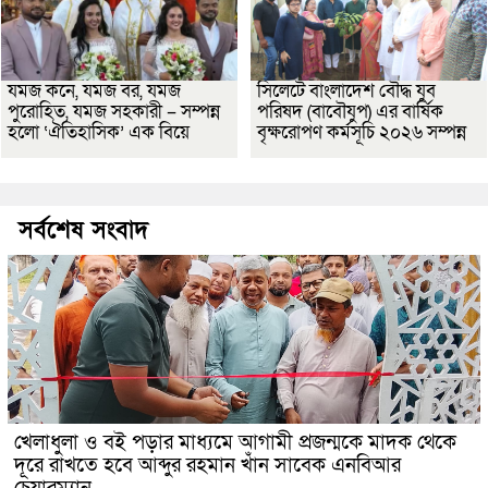
যমজ কনে, যমজ বর, যমজ
সিলেটে বাংলাদেশ বৌদ্ধ যুব
পুরোহিত, যমজ সহকারী – সম্পন্ন
পরিষদ (বাবৌযুপ) এর বার্ষিক
হলো ‘ঐতিহাসিক’ এক বিয়ে
বৃক্ষরোপণ কর্মসূচি ২০২৬ সম্পন্ন
সর্বশেষ সংবাদ
খেলাধুলা ও বই পড়ার মাধ্যমে আগামী প্রজন্মকে মাদক থেকে
দূরে রাখতে হবে আব্দুর রহমান খাঁন সাবেক এনবিআর