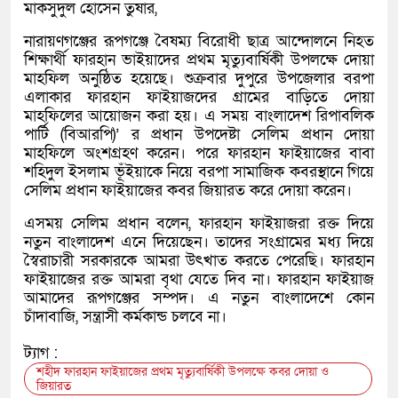
মাকসুদুল হোসেন তুষার,
নারায়ণগঞ্জের রূপগঞ্জে বৈষম্য বিরোধী ছাত্র আন্দোলনে নিহত
শিক্ষার্থী ফারহান ভাইয়াদের প্রথম মৃত্যুবার্ষিকী উপলক্ষে দোয়া
মাহফিল অনুষ্ঠিত হয়েছে। শুক্রবার দুপুরে উপজেলার বরপা
এলাকার ফারহান ফাইয়াজদের গ্রামের বাড়িতে দোয়া
মাহফিলের আয়োজন করা হয়। এ সময় বাংলাদেশ রিপাবলিক
পার্টি (বিআরপি)’ র প্রধান উপদেষ্টা সেলিম প্রধান দোয়া
মাহফিলে অংশগ্রহণ করেন। পরে ফারহান ফাইয়াজের বাবা
শহিদুল ইসলাম ভূঁইয়াকে নিয়ে বরপা সামাজিক কবরস্থানে গিয়ে
সেলিম প্রধান ফাইয়াজের কবর জিয়ারত করে দোয়া করেন।
এসময় সেলিম প্রধান বলেন, ফারহান ফাইয়াজরা রক্ত দিয়ে
নতুন বাংলাদেশ এনে দিয়েছেন। তাদের সংগ্রামের মধ্য দিয়ে
স্বৈরাচারী সরকারকে আমরা উৎখাত করতে পেরেছি। ফারহান
ফাইয়াজের রক্ত আমরা বৃথা যেতে দিব না। ফারহান ফাইয়াজ
আমাদের রূপগঞ্জের সম্পদ। এ নতুন বাংলাদেশে কোন
চাঁদাবাজি, সন্ত্রাসী কর্মকান্ড চলবে না।
ট্যাগ :
শহীদ ফারহান ফাইয়াজের প্রথম মৃত্যুবার্ষিকী উপলক্ষে কবর দোয়া ও
জিয়ারত