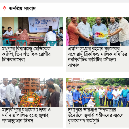
জনপ্রিয় সংবাদ
মধুপুরে বিনামূল্যে মেডিকেল
এমপি লুৎফুর রহমান কাজলের
ক্যাম্প, তিন শতাধিক রোগীর
সঙ্গে রামু ব্রিকফিল্ড মালিক সমিতির
চিকিৎসাসেবা
নবনির্বাচিত কমিটির সৌজন্য
সাক্ষাৎ
মাদারীপুরে যথাযোগ্য শ্রদ্ধা ও
দুর্গাপুরে ভারপ্রাপ্ত স্পিকারের
মর্যাদায় পালিত হচ্ছে জুলাই
উদ্যোগে জুলাই শহীদদের স্মরণে
গণঅভ্যুত্থান দিবস
বৃক্ষরোপণ কর্মসূচি