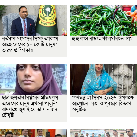
বর্তমান সংসদের দিকে তাকিয়ে
হু হু করে বাড়ছে কাঁচামরিচের দাম
আছে দেশের ১৮ কোটি মানুষ:
ভারপ্রাপ্ত স্পিকার
ছাত্র জনতার বিপ্লবের প্রতিফলন
‘গণতন্ত্র মা দিবস-২০২৬’ উপলক্ষে
এদেশের মানুষ এখনো পায়নি:
আলোচনা সভা ও পুরস্কার বিতরণ
রামগঞ্জে জুলাই যোদ্ধা সানজিদা
অনুষ্ঠিত
চৌধুরী