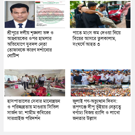
শ্রীপুরে দলীয় শৃঙ্খলা ভঙ্গ ও
পাতে মাংস কম দেওয়া নিয়ে
আহ্বায়কের ওপর হামলার
বিয়ের আসরে তুলকালাম,
অভিযোগে যুবদল নেতা
সংঘর্ষে আহত ৩
তোফানকে কারণ দর্শানোর
নোটিশ
হাসপাতালের সেবার মানোন্নয়ন
জুলাই গণ-অভ্যুত্থান দিবস:
ও পরিচ্ছন্নতায় মাগুরায় সিভিল
রূপগঞ্জে দীপু ভূঁইয়ার নেতৃত্বে
সার্জন ডা. শামীম কবিরের
বর্ণাঢ্য বিজয় র‌্যালি ও লাখো
সারপ্রাইজ পরিদর্শন
জনতার উল্লাস