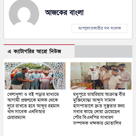
আজকের বাংলা
আপলোডকারীর সব সংবাদ
এ ক্যাটাগরির আরো নিউজ
খেলাধুলা ও বই পড়ার মাধ্যমে
মধুপুরে ডায়রিয়ায় আক্রান্ত বীর
আগামী প্রজন্মকে মাদক থেকে
মুক্তিযোদ্ধা আব্দুস সামাদ
দূরে রাখতে হবে আব্দুর রহমান
হাসপাতালে দ্রুত সুস্থতার জন্য
খাঁন সাবেক এনবিআর
সবার কাছে দোয়া চেয়েছেন
চেয়ারম্যান
পৌর বিএনপির সাধারণ
সম্পাদক খন্দকার মোতালিব