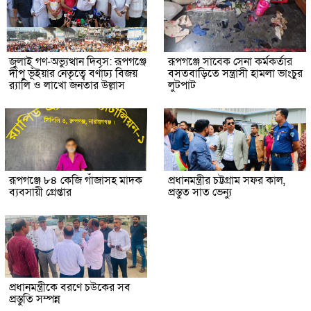
জুলাই গণ-অভ্যুত্থান দিবস: রূপগঞ্জে
রূপগঞ্জে সাবেক সেনা কর্মকর্তার
দীপু ভূঁইয়ার নেতৃত্বে বর্ণাঢ্য বিজয়
বসতবাড়িতে সন্ত্রাসী হামলা ভাংচুর
র‌্যালি ও লাখো জনতার উল্লাস
লুটপাট
রূপগঞ্জে ৮৪ কেজি গাঁজাসহ মাদক
প্রধানমন্ত্রীর চট্টগ্রাম সফর কাল,
ব্যবসায়ী গ্রেপ্তার
প্রস্তুত সাত ভেন্যু
প্রধানমন্ত্রীকে বরণে চউকের সব
প্রস্তুতি সম্পন্ন