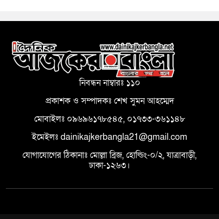
নিবন্ধন নাম্বারঃ ১১০
প্রকাশক ও সম্পাদকঃ শেখ সুমন আহম্মেদ
মোবাইলঃ ০৯৬৯৬১৭৮৫৪৫, ০১৭৩৩-৩৬১১৪৮
ইমেইলঃ dainikajkerbangla21@gmail.com
যোগাযোগের ঠিকানাঃ মোল্লা ব্রিজ, হোল্ডিং-০/২, যাত্রাবাড়ী,
ঢাকা-১২৬৩।