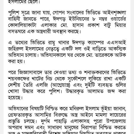
ইসলামের ছেলে।
পুলিশ সূত্রে জানা যায়, গোপন সংবাদের ভিত্তিতে আইনশৃঙ্খলা
বাহিনী জানতে পারে, ঈদগড় ইউনিয়নের ৮ নম্বর ওয়ার্ডের
কোদালিয়াকাটা এলাকার মো. হাসান প্রকাশ বাটু মিয়ার
বসতঘরে এক অস্ত্রধারী অবস্থান করছে।
এ তথ্যের ভিত্তিতে রামু থানার ঈদগড় ক্যাম্পের এএসআই
জহিরুল ইসলামের নেতৃত্বে একটি দল ওই বাড়িতে আকস্মিক
অভিযান চালায়। অভিযানকালে ঘর থেকে মো. তারেককে আটক
করা হয়।
পরে জিজ্ঞাসাবাদে তার দেওয়া তথ্য ও শনাক্তকরণের ভিত্তিতে
শয়নকক্ষের খাটের নিচ থেকে সুকৌশলে লুকিয়ে রাখা একটি
দেশীয় তৈরি এলজি (আগ্নেয়াস্ত্র) এবং দুইটি ব্যবহৃত গুলির
খোসা উদ্ধার করে পুলিশ। উদ্ধারকৃত আলামত জব্দ করা
হয়েছে।
অভিযানের বিষয়টি নিশ্চিত করে মনিরুল ইসলাম ভূঁইয়া জানান,
গ্রেফতারকৃত আসামির বিরুদ্ধে অস্ত্র আইনে মামলা দায়েরের
প্রস্তুতি চলছে। দুর্গম পাহাড়ি এলাকাসহ পুরো উপজেলায়
অপরাধ দমন এবং সাধারণ মানুষের নিরাপত্তা নিশ্চিত করতে
অস্ত্র ও মাদকবিরোধী বিশেষ অভিযান নিয়মিত অব্যাহত থাকবে