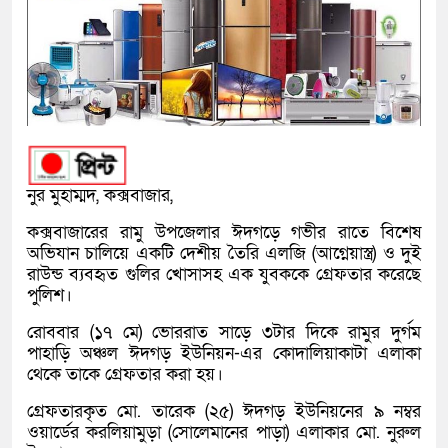
নুর মুহাম্মদ, কক্সবাজার,
কক্সবাজারের রামু উপজেলার ঈদগড়ে গভীর রাতে বিশেষ
অভিযান চালিয়ে একটি দেশীয় তৈরি এলজি (আগ্নেয়াস্ত্র) ও দুই
রাউন্ড ব্যবহৃত গুলির খোসাসহ এক যুবককে গ্রেফতার করেছে
পুলিশ।
রোববার (১৭ মে) ভোররাত সাড়ে ৩টার দিকে রামুর দুর্গম
পাহাড়ি অঞ্চল ঈদগড় ইউনিয়ন-এর কোদালিয়াকাটা এলাকা
থেকে তাকে গ্রেফতার করা হয়।
গ্রেফতারকৃত মো. তারেক (২৫) ঈদগড় ইউনিয়নের ৯ নম্বর
ওয়ার্ডের করলিয়ামুড়া (সোলেমানের পাড়া) এলাকার মো. নুরুল