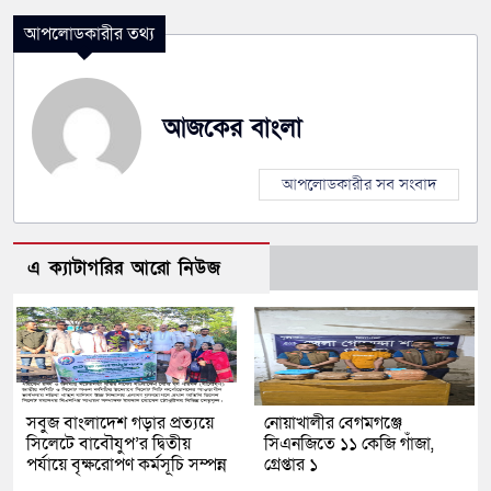
আপলোডকারীর তথ্য
আজকের বাংলা
আপলোডকারীর সব সংবাদ
এ ক্যাটাগরির আরো নিউজ
সবুজ বাংলাদেশ গড়ার প্রত্যয়ে
নোয়াখালীর বেগমগঞ্জে
সিলেটে বাবৌযুপ’র দ্বিতীয়
সিএনজিতে ১১ কেজি গাঁজা,
পর্যায়ে বৃক্ষরোপণ কর্মসূচি সম্পন্ন
গ্রেপ্তার ১