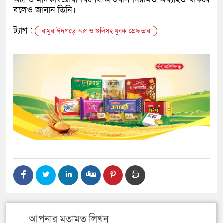
বলেও জানান তিনি।
ট্যাগ :
রামুর ঈদগড়ে অস্ত্র ও গুলিসহ যুবক গ্রেফতার
আপনার মতামত লিখুন