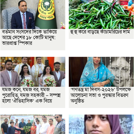
বর্তমান সংসদের দিকে তাকিয়ে
হু হু করে বাড়ছে কাঁচামরিচের দাম
আছে দেশের ১৮ কোটি মানুষ:
ভারপ্রাপ্ত স্পিকার
যমজ কনে, যমজ বর, যমজ
‘গণতন্ত্র মা দিবস-২০২৬’ উপলক্ষে
পুরোহিত, যমজ সহকারী – সম্পন্ন
আলোচনা সভা ও পুরস্কার বিতরণ
হলো ‘ঐতিহাসিক’ এক বিয়ে
অনুষ্ঠিত