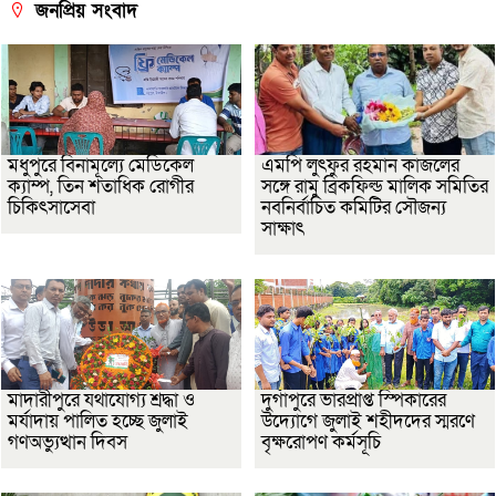
জনপ্রিয় সংবাদ
মধুপুরে বিনামূল্যে মেডিকেল
এমপি লুৎফুর রহমান কাজলের
ক্যাম্প, তিন শতাধিক রোগীর
সঙ্গে রামু ব্রিকফিল্ড মালিক সমিতির
চিকিৎসাসেবা
নবনির্বাচিত কমিটির সৌজন্য
সাক্ষাৎ
মাদারীপুরে যথাযোগ্য শ্রদ্ধা ও
দুর্গাপুরে ভারপ্রাপ্ত স্পিকারের
মর্যাদায় পালিত হচ্ছে জুলাই
উদ্যোগে জুলাই শহীদদের স্মরণে
গণঅভ্যুত্থান দিবস
বৃক্ষরোপণ কর্মসূচি