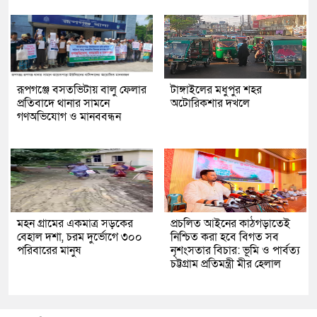
রূপগঞ্জে বসতভিটায় বালু ফেলার
টাঙ্গাইলের মধুপুর শহর
প্রতিবাদে থানার সামনে
অটোরিকশার দখলে
গণঅভিযোগ ও মানববন্ধন
মহন গ্রামের একমাত্র সড়কের
প্রচলিত আইনের কাঠগড়াতেই
বেহাল দশা, চরম দুর্ভোগে ৩০০
নিশ্চিত করা হবে বিগত সব
পরিবারের মানুষ
নৃশংসতার বিচার: ভূমি ও পার্বত্য
চট্টগ্রাম প্রতিমন্ত্রী মীর হেলাল