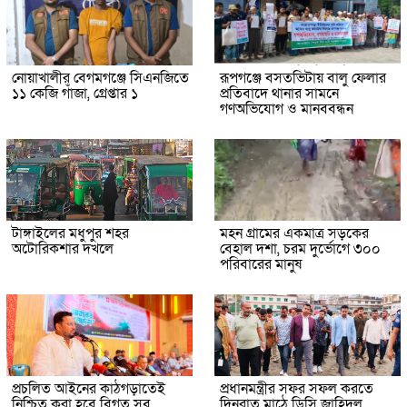
নোয়াখালীর বেগমগঞ্জে সিএনজিতে
রূপগঞ্জে বসতভিটায় বালু ফেলার
১১ কেজি গাঁজা, গ্রেপ্তার ১
প্রতিবাদে থানার সামনে
গণঅভিযোগ ও মানববন্ধন
টাঙ্গাইলের মধুপুর শহর
মহন গ্রামের একমাত্র সড়কের
অটোরিকশার দখলে
বেহাল দশা, চরম দুর্ভোগে ৩০০
পরিবারের মানুষ
প্রচলিত আইনের কাঠগড়াতেই
প্রধানমন্ত্রীর সফর সফল করতে
নিশ্চিত করা হবে বিগত সব
দিনরাত মাঠে ডিসি জাহিদুল