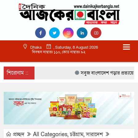
Dhaka
, Saturday, 8 August 2026
নিবন্ধন নাম্বারঃ ১১০, কোড নাম্বারঃ ৯২
শিরোনাম ::
সবুজ বাংলাদেশ গড়ার প্রত্যয়ে সিলেটে বা
প্রচ্ছদ
All Categories
,
চট্টগ্রাম
,
সারাদেশ