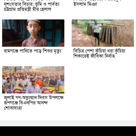
নৃশংসতার বিচার: ভূমি ও পার্বত্য
ইসলাম মিঞা
চট্টগ্রাম প্রতিমন্ত্রী মীর হেলাল
রামগঞ্জে পানিতে পড়ে শিশুর মৃত্যু
বিচিত্র পেশা কুঁচিয়া ধরা কুঁচিয়া
শিকারেই জীবিকা নির্বাহ
জুলাই গণ-অভ্যুত্থান দিবস উপলক্ষে
রূপগঞ্জে বিএনপির আনন্দ
শোভাযাত্রা