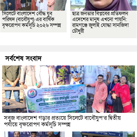
সিলেটে বাংলাদেশ বৌদ্ধ যুব
ছাত্র জনতার বিপ্লবের প্রতিফলন
পরিষদ (বাবৌযুপ) এর বার্ষিক
এদেশের মানুষ এখনো পায়নি:
বৃক্ষরোপণ কর্মসূচি ২০২৬ সম্পন্ন
রামগঞ্জে জুলাই যোদ্ধা সানজিদা
চৌধুরী
সর্বশেষ সংবাদ
সবুজ বাংলাদেশ গড়ার প্রত্যয়ে সিলেটে বাবৌযুপ’র দ্বিতীয়
পর্যায়ে বৃক্ষরোপণ কর্মসূচি সম্পন্ন