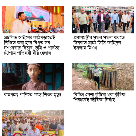
প্রচলিত আইনের কাঠগড়াতেই
প্রধানমন্ত্রীর সফর সফল করতে
নিশ্চিত করা হবে বিগত সব
দিনরাত মাঠে ডিসি জাহিদুল
নৃশংসতার বিচার: ভূমি ও পার্বত্য
ইসলাম মিঞা
চট্টগ্রাম প্রতিমন্ত্রী মীর হেলাল
রামগঞ্জে পানিতে পড়ে শিশুর মৃত্যু
বিচিত্র পেশা কুঁচিয়া ধরা কুঁচিয়া
শিকারেই জীবিকা নির্বাহ