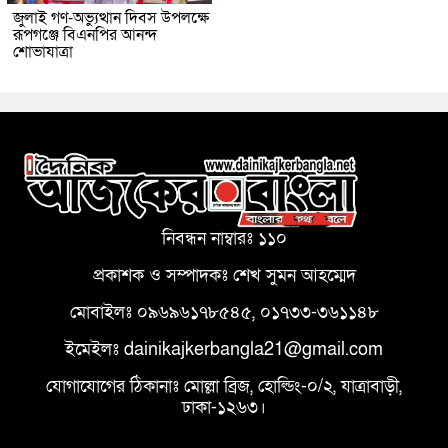
জুলাই গণ-অভ্যুত্থান দিবস উপলক্ষে
রূপগঞ্জে বিএনপির আনন্দ
শোভাযাত্রা
নিবন্ধন নাম্বারঃ ১১০
প্রকাশক ও সম্পাদকঃ শেখ সুমন আহম্মেদ
মোবাইলঃ ০৯৬৯৬১৭৮৫৪৫, ০১৭৩৩-৩৬১১৪৮
ইমেইলঃ dainikajkerbangla21@gmail.com
যোগাযোগের ঠিকানাঃ মোল্লা ব্রিজ, হোল্ডিং-০/২, যাত্রাবাড়ী,
ঢাকা-১২৬৩।