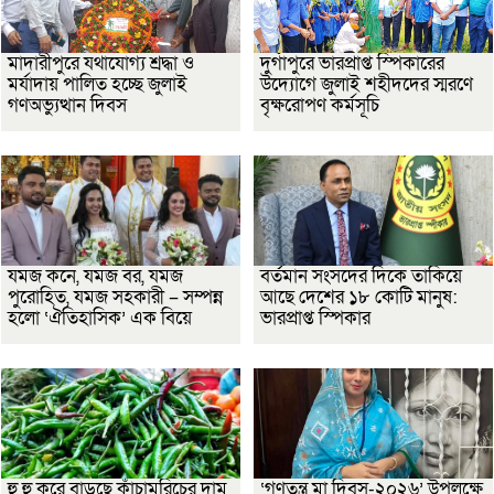
মাদারীপুরে যথাযোগ্য শ্রদ্ধা ও
দুর্গাপুরে ভারপ্রাপ্ত স্পিকারের
মর্যাদায় পালিত হচ্ছে জুলাই
উদ্যোগে জুলাই শহীদদের স্মরণে
গণঅভ্যুত্থান দিবস
বৃক্ষরোপণ কর্মসূচি
যমজ কনে, যমজ বর, যমজ
বর্তমান সংসদের দিকে তাকিয়ে
পুরোহিত, যমজ সহকারী – সম্পন্ন
আছে দেশের ১৮ কোটি মানুষ:
হলো ‘ঐতিহাসিক’ এক বিয়ে
ভারপ্রাপ্ত স্পিকার
হু হু করে বাড়ছে কাঁচামরিচের দাম
‘গণতন্ত্র মা দিবস-২০২৬’ উপলক্ষে