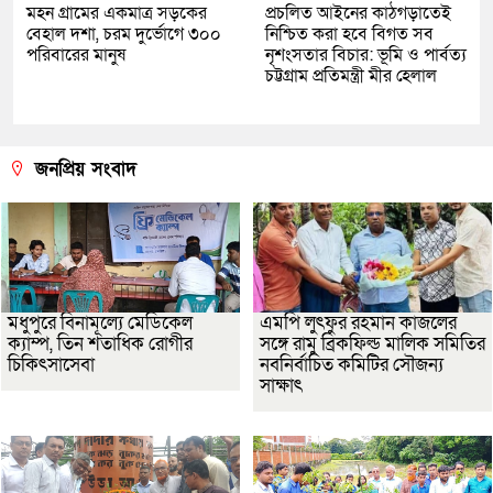
মহন গ্রামের একমাত্র সড়কের
প্রচলিত আইনের কাঠগড়াতেই
বেহাল দশা, চরম দুর্ভোগে ৩০০
নিশ্চিত করা হবে বিগত সব
পরিবারের মানুষ
নৃশংসতার বিচার: ভূমি ও পার্বত্য
চট্টগ্রাম প্রতিমন্ত্রী মীর হেলাল
জনপ্রিয় সংবাদ
মধুপুরে বিনামূল্যে মেডিকেল
এমপি লুৎফুর রহমান কাজলের
ক্যাম্প, তিন শতাধিক রোগীর
সঙ্গে রামু ব্রিকফিল্ড মালিক সমিতির
চিকিৎসাসেবা
নবনির্বাচিত কমিটির সৌজন্য
সাক্ষাৎ