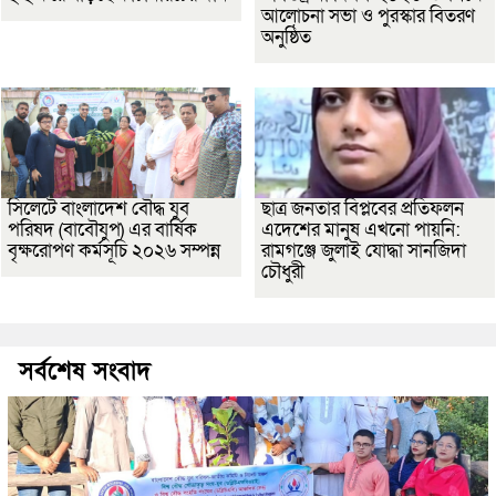
আলোচনা সভা ও পুরস্কার বিতরণ
অনুষ্ঠিত
সিলেটে বাংলাদেশ বৌদ্ধ যুব
ছাত্র জনতার বিপ্লবের প্রতিফলন
পরিষদ (বাবৌযুপ) এর বার্ষিক
এদেশের মানুষ এখনো পায়নি:
বৃক্ষরোপণ কর্মসূচি ২০২৬ সম্পন্ন
রামগঞ্জে জুলাই যোদ্ধা সানজিদা
চৌধুরী
সর্বশেষ সংবাদ