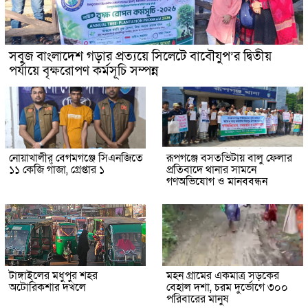
সবুজ বাংলাদেশ গড়ার প্রত্যয়ে সিলেটে বাবৌযুপ’র দ্বিতীয়
পর্যায়ে বৃক্ষরোপণ কর্মসূচি সম্পন্ন
নোয়াখালীর বেগমগঞ্জে সিএনজিতে
রূপগঞ্জে বসতভিটায় বালু ফেলার
১১ কেজি গাঁজা, গ্রেপ্তার ১
প্রতিবাদে থানার সামনে
গণঅভিযোগ ও মানববন্ধন
টাঙ্গাইলের মধুপুর শহর
মহন গ্রামের একমাত্র সড়কের
অটোরিকশার দখলে
বেহাল দশা, চরম দুর্ভোগে ৩০০
পরিবারের মানুষ