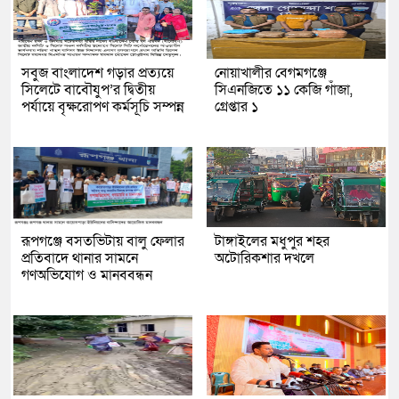
সবুজ বাংলাদেশ গড়ার প্রত্যয়ে
নোয়াখালীর বেগমগঞ্জে
সিলেটে বাবৌযুপ’র দ্বিতীয়
সিএনজিতে ১১ কেজি গাঁজা,
পর্যায়ে বৃক্ষরোপণ কর্মসূচি সম্পন্ন
গ্রেপ্তার ১
রূপগঞ্জে বসতভিটায় বালু ফেলার
টাঙ্গাইলের মধুপুর শহর
প্রতিবাদে থানার সামনে
অটোরিকশার দখলে
গণঅভিযোগ ও মানববন্ধন