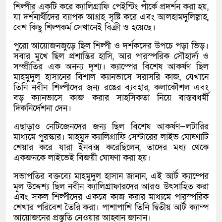
শিল্পীর একটি করে ক্যালিগ্রাফি পেইন্টিং পার্কে প্রদর্শন করা হয়,
যা দর্শনার্থীদের ব্যাপক আগ্রহ সৃষ্টি করে এবং আলহামদুলিল্লাহ,
বেশ কিছু শিল্পকর্ম সেখানেই বিক্রী ও হয়েছে।
পুরো আয়োজনজুড়ে ছিল শিল্পী ও দর্শকদের উপচে পড়া ভিড়।
সবার মুখে ছিল প্রশান্তির হাসি, আর পারস্পরিক সৌহার্দ্য ও
সম্প্রীতির এক অনন্য দৃশ্য। ক্যাম্পের বিশেষ আকর্ষণ ছিল
মাহমুদুল হাসানের বিশাল ক্যানভাসে সরাসরি কাজ, যেখানে
তিনি নবীন শিল্পীদের জন্য রঙের ব্যবহার, কলাকৌশল এবং
বড় ক্যানভাসে কাজ করার সাহসিকতা নিয়ে বাস্তবধর্মী
দিকনির্দেশনা দেন।
এছাড়াও নেটিজেনদের জন্য ছিল বিশেষ আকর্ষণ—লটারির
মাধ্যমে পুরস্কার। মাহমুদ ক্যালিগ্রাফি সেন্টারের লাইভ ঘোষণাটি
শেয়ার করে যারা ইনবক্স করেছিলেন, তাদের মধ্য থেকে
একজনকে লাইভেই বিজয়ী ঘোষণা করা হয়।
সভাপতির বক্তব্যে মাহমুদুল হাসান জানান, এই আর্ট ক্যাম্পের
মূল উদ্দেশ্য ছিল নবীন ক্যালিগ্রাফারদের আরও উৎসাহিত করা
এবং সকল শিল্পীদের একত্রে কাজ করার মাধ্যমে পারস্পরিক
শেখার পরিবেশ তৈরি করা। পাশাপাশি তিনি দ্বিতীয় আর্ট ক্যাম্প
আয়োজনের প্রস্তুতি নেওয়ার আহ্বান জানান।