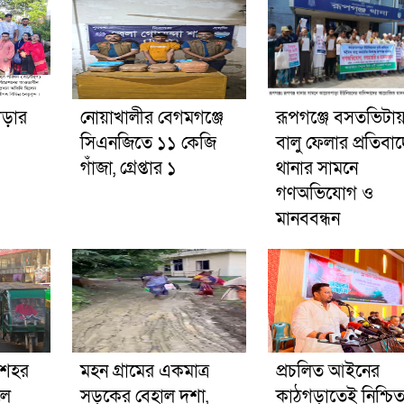
গড়ার
নোয়াখালীর বেগমগঞ্জে
রূপগঞ্জে বসতভিটা
সিএনজিতে ১১ কেজি
বালু ফেলার প্রতিবা
গাঁজা, গ্রেপ্তার ১
থানার সামনে
গণঅভিযোগ ও
মানববন্ধন
র শহর
মহন গ্রামের একমাত্র
প্রচলিত আইনের
লে
সড়কের বেহাল দশা,
কাঠগড়াতেই নিশ্চি