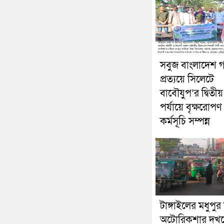
সবুজ বাংলাদেশ 
প্রত্যয়ে সিলেটে
বাবৌযুপ’র দ্বিতীয়
পর্যায়ে বৃক্ষরোপণ
কর্মসূচি সম্পন্ন
টাঙ্গাইলের মধুপু
অটোরিকশার দখ