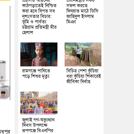
প্রচলিত আইনের
প্রধানমন্ত্রীর সফর
কাঠগড়াতেই নিশ্চিত
সফল করতে
করা হবে বিগত সব
দিনরাত মাঠে ডিসি
নৃশংসতার বিচার:
জাহিদুল ইসলাম
ভূমি ও পার্বত্য
মিঞা
চট্টগ্রাম প্রতিমন্ত্রী মীর
হেলাল
রামগঞ্জে পানিতে
বিচিত্র পেশা কুঁচিয়া
পড়ে শিশুর মৃত্যু
ধরা কুঁচিয়া শিকারেই
জীবিকা নির্বাহ
জুলাই গণ-অভ্যুত্থান
দিবস উপলক্ষে
রূপগঞ্জে বিএনপির
ধুপুর