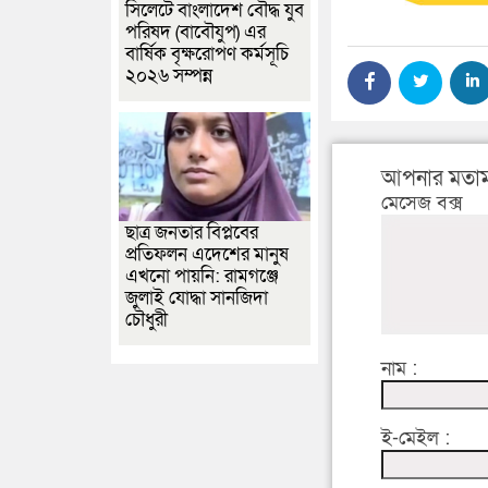
সিলেটে বাংলাদেশ বৌদ্ধ যুব
পরিষদ (বাবৌযুপ) এর
বার্ষিক বৃক্ষরোপণ কর্মসূচি
২০২৬ সম্পন্ন
আপনার মতাম
মেসেজ বক্স
ছাত্র জনতার বিপ্লবের
প্রতিফলন এদেশের মানুষ
এখনো পায়নি: রামগঞ্জে
জুলাই যোদ্ধা সানজিদা
চৌধুরী
নাম :
ই-মেইল :