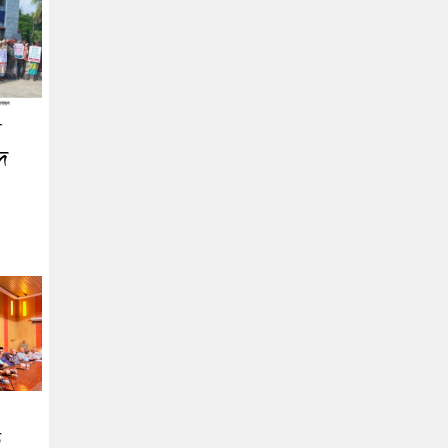
য়
দে
ত