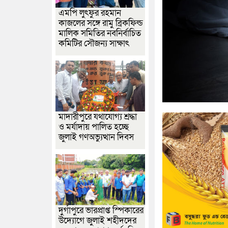
এমপি লুৎফুর রহমান
কাজলের সঙ্গে রামু ব্রিকফিল্ড
মালিক সমিতির নবনির্বাচিত
কমিটির সৌজন্য সাক্ষাৎ
মাদারীপুরে যথাযোগ্য শ্রদ্ধা
ও মর্যাদায় পালিত হচ্ছে
জুলাই গণঅভ্যুত্থান দিবস
দুর্গাপুরে ভারপ্রাপ্ত স্পিকারের
উদ্যোগে জুলাই শহীদদের