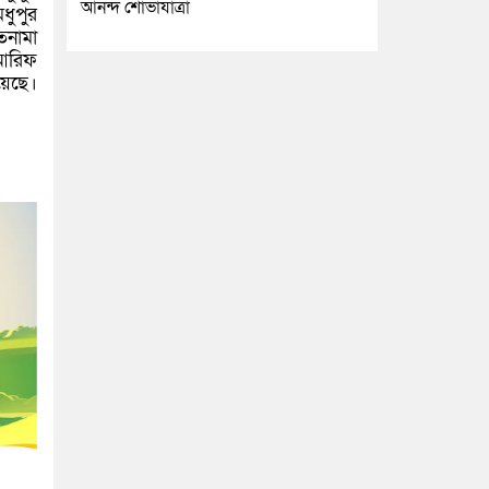
আনন্দ শোভাযাত্রা
ধুপুর
তনামা
 আরিফ
য়েছে।