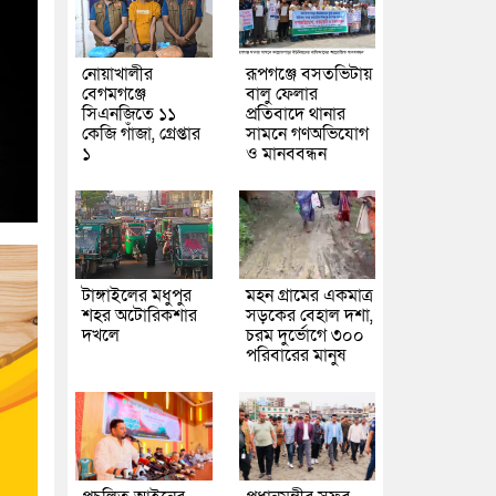
নোয়াখালীর
রূপগঞ্জে বসতভিটায়
বেগমগঞ্জে
বালু ফেলার
সিএনজিতে ১১
প্রতিবাদে থানার
কেজি গাঁজা, গ্রেপ্তার
সামনে গণঅভিযোগ
১
ও মানববন্ধন
টাঙ্গাইলের মধুপুর
মহন গ্রামের একমাত্র
শহর অটোরিকশার
সড়কের বেহাল দশা,
দখলে
চরম দুর্ভোগে ৩০০
পরিবারের মানুষ