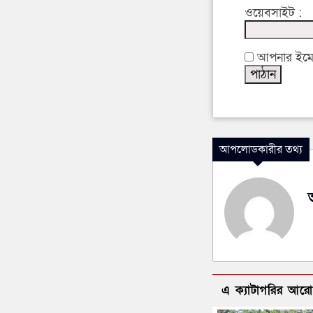
ওয়েবসাইট :
আপনার ইমেইল
আপলোডকারীর তথ্য
এ ক্যাটাগরির আর