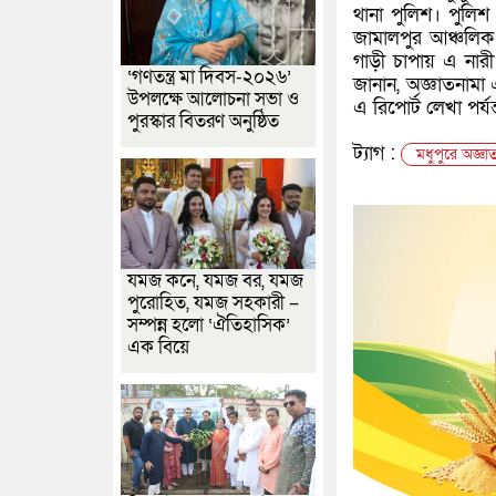
থানা পুলিশ। পুলিশ
জামালপুর আঞ্চলিক 
গাড়ী চাপায় এ নার
‘গণতন্ত্র মা দিবস-২০২৬’
জানান, অজ্ঞাতনামা
উপলক্ষে আলোচনা সভা ও
এ রিপোর্ট লেখা পর্
পুরস্কার বিতরণ অনুষ্ঠিত
ট্যাগ :
মধুপুরে অজ্ঞা
যমজ কনে, যমজ বর, যমজ
পুরোহিত, যমজ সহকারী –
সম্পন্ন হলো ‘ঐতিহাসিক’
এক বিয়ে