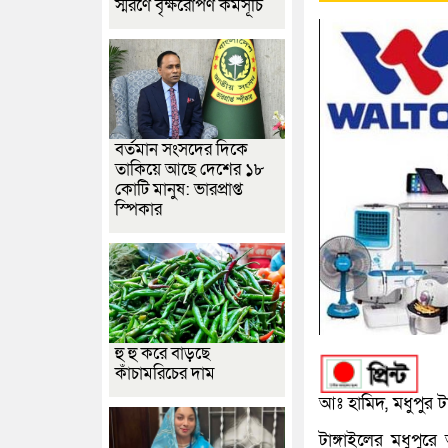
স্মরণে বৃক্ষরোপণ কর্মসূচি
বর্তমান সংসদের দিকে
তাকিয়ে আছে দেশের ১৮
কোটি মানুষ: ভারপ্রাপ্ত
স্পিকার
হু হু করে বাড়ছে
কাঁচামরিচের দাম
আঃ হামিদ, মধুপুর টা
টাঙ্গাইলের মধুপুর