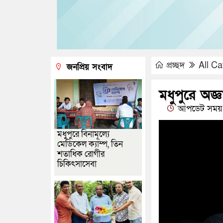
প্রচ্ছদ
All Ca
জনপ্রিয় সংবাদ
মধুপুরে অজ্
আপডেট সময় :
মধুপুরে বিনামূল্যে
মেডিকেল ক্যাম্প, তিন
শতাধিক রোগীর
চিকিৎসাসেবা