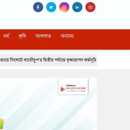
ধর্ম
কৃষি
আদালত
অন্যান্য
ুপ’র দ্বিতীয় পর্যায়ে বৃক্ষরোপণ কর্মসূচি সম্পন্ন
নোয়াখালীর বেগমগঞ্জে সিএন