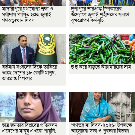
মাদারীপুরে যথাযোগ্য শ্রদ্ধা ও
দুর্গাপুরে ভারপ্রাপ্ত স্পিকারের
মর্যাদায় পালিত হচ্ছে জুলাই
উদ্যোগে জুলাই শহীদদের স্মরণে
গণঅভ্যুত্থান দিবস
বৃক্ষরোপণ কর্মসূচি
বর্তমান সংসদের দিকে তাকিয়ে
হু হু করে বাড়ছে কাঁচামরিচের দাম
আছে দেশের ১৮ কোটি মানুষ:
ভারপ্রাপ্ত স্পিকার
ছাত্র জনতার বিপ্লবের প্রতিফলন
‘গণতন্ত্র মা দিবস-২০২৬’ উপলক্ষে
এদেশের মানুষ এখনো পায়নি:
আলোচনা সভা ও পুরস্কার বিতরণ