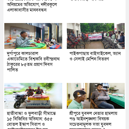
অনিয়মের অভিযোগ, নদীরকূলে
এলাকাবাসীর মানববন্ধন
দুর্গাপুরে কালচারাল
পাইকগাছায় বাইসাইকেল, ভ্যান
একাডেমিতে বিশ্বকবি রবীন্দ্রনাথ
ও সেলাই মেশিন বিতরণ
ঠাকুরের ৮৫তম প্রয়াণ দিবস
পালিত
হাতীবান্ধা ও ফুলবাড়ী সীমান্তে
শ্রীপুরে যুবদল নেতার হামলায়
১৫ বিজিবির অভিযান: ৩৫৫
পণ্ড আইনশৃঙ্খলা বিষয়ক
বোতল ইস্কাপ সিরাপ ও
সচেতনামূলক সভা যুবদল