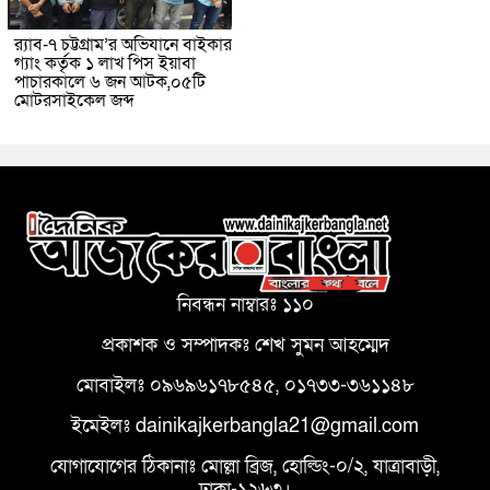
র‌্যাব-৭ চট্টগ্রাম’র অভিযানে বাইকার
গ্যাং কর্তৃক ১ লাখ পিস ইয়াবা
পাচারকালে ৬ জন আটক,০৫টি
মোটরসাইকেল জব্দ
নিবন্ধন নাম্বারঃ ১১০
প্রকাশক ও সম্পাদকঃ শেখ সুমন আহম্মেদ
মোবাইলঃ ০৯৬৯৬১৭৮৫৪৫, ০১৭৩৩-৩৬১১৪৮
ইমেইলঃ dainikajkerbangla21@gmail.com
যোগাযোগের ঠিকানাঃ মোল্লা ব্রিজ, হোল্ডিং-০/২, যাত্রাবাড়ী,
ঢাকা-১২৬৩।