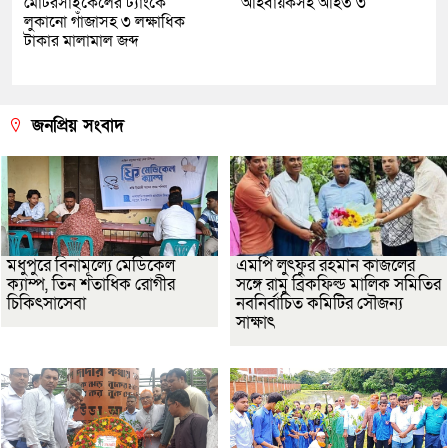
মোটরসাইকেলের ট্যাংকে
আহবায়কসহ আহত ৩
লুকানো গাঁজাসহ ৩ লক্ষাধিক
টাকার মালামাল জব্দ
জনপ্রিয় সংবাদ
মধুপুরে বিনামূল্যে মেডিকেল
এমপি লুৎফুর রহমান কাজলের
ক্যাম্প, তিন শতাধিক রোগীর
সঙ্গে রামু ব্রিকফিল্ড মালিক সমিতির
চিকিৎসাসেবা
নবনির্বাচিত কমিটির সৌজন্য
সাক্ষাৎ