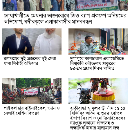
নোয়াখালীতে মেঘনার ভাঙনরোধে জিও ব্যাগ প্রকল্পে অনিয়মের
অভিযোগ, নদীরকূলে এলাকাবাসীর মানববন্ধন
রূপগঞ্জের দুই প্রজন্মের দুই সেরা
দুর্গাপুরে কালচারাল একাডেমিতে
থানা নির্বাহী অফিসার
বিশ্বকবি রবীন্দ্রনাথ ঠাকুরের
৮৫তম প্রয়াণ দিবস পালিত
পাইকগাছায় বাইসাইকেল, ভ্যান ও
হাতীবান্ধা ও ফুলবাড়ী সীমান্তে ১৫
সেলাই মেশিন বিতরণ
বিজিবির অভিযান: ৩৫৫ বোতল
ইস্কাপ সিরাপ ও মোটরসাইকেলের
ট্যাংকে লুকানো গাঁজাসহ ৩
লক্ষাধিক টাকার মালামাল জব্দ