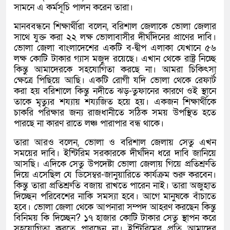
সামনে এ কর্মসূচি পালন করেন তারা।
মানববন্ধনে শিক্ষার্থীরা বলেন, বরিশাল জেলাকে ভোলা জেলার
সাথে যুক্ত করা ২২ লক্ষ ভোলাবাসীর দীর্ঘদিনের প্রাণের দাবি।
ভোলা জেলা বাংলাদেশের একটি ব-দ্বীপ এলাকা যেখানে ৫৬
লক্ষ কোটি টাকার গ্যাস মজুদ রয়েছে। এখান থেকে রাষ্ট্র নিচ্ছে
কিন্তু আমাদেরকে সহযোগিতা করছে না। আমরা চিকিৎসা
ক্ষেত্রে পিছিয়ে আছি। একটি রোগী যদি ভোলা থেকে রেফার্ট
করা হয় বরিশালে কিন্তু নদীতে ঝড়-তুফানের কারণে ওই স্থানে
তাকে মৃত্যুর শয্যায় শয্যজিত হয়ে হয়। একজন শিক্ষার্থীকে
চাকরি পরিক্ষার জন্য রাজধানীতে সঠিক সময় উপস্থিত হতে
পারছে না কারণ রাতে লঞ্চ পারাপার বন্ধ থাকে।
তারা আরও বলেন, ভোলা ও বরিশাল জেলায় সেতু এখন
সময়ের দাবি। ইন্টিরিম সরকারকে দীর্ঘদিন ধরে দাবি জানিয়ে
আসছি। এদিকে সেতু উপদেষ্টা ভোলা জেলায় গিয়ে প্রতিশ্রুতি
দিয়ে এসেছিল যে ডিসেম্বর-জানুয়ারিতে কার্যক্রম শুরু করবেন।
কিন্তু তারা প্রতিশ্রুতি বজায় রাখতে পারেন নাই। তারা অজুহাত
দিচ্ছেন পরিবেশের নাকি সমস্যা হবে। আগে মানুষকে বাঁচাতে
হবে। ভোলা জেলা থেকে আপনারা সম্পদ আহরণ করছেন কিন্তু
বিনিময় কি দিচ্ছেন? ১৭ হাজার কোটি টাকার সেতু স্থাপন করে
সহযোগিতা করতে পারছেন না। ইন্টিরিমের প্রতি আমাদের