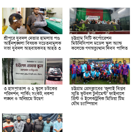
শ্রীপুরে যুবদল নেতার হামলায় পণ্ড
চট্টগ্রাম সিটি কর্পোরেশন
আইনশৃঙ্খলা বিষয়ক সচেতনামূলক
মিউনিসিপাল মডেল স্কুল অ্যান্ড
সভা যুবদল আহবায়কসহ আহত ৩
কলেজে গণঅভ্যুত্থান দিবস পালিত
৩ হাসপাতাল ও ২ স্কুলে চউকের
চট্টগ্রাম প্রেসক্লাবের ‘জুলাই বিপ্লব
পরিদর্শন, পার্কিং সংকট, নকশা
স্মৃতি ফুটবল টুর্নামেন্ট’ ফাইনালে
লঙ্ঘন ও অনিয়মে উদ্বেগ
প্রিন্ট ও ইলেকট্রনিক মিডিয়া টিম
যৌথ চ্যাম্পিয়ান