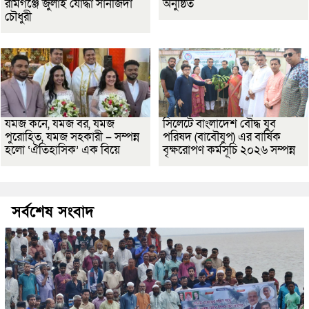
রামগঞ্জে জুলাই যোদ্ধা সানজিদা
অনুষ্ঠিত
চৌধুরী
যমজ কনে, যমজ বর, যমজ
সিলেটে বাংলাদেশ বৌদ্ধ যুব
পুরোহিত, যমজ সহকারী – সম্পন্ন
পরিষদ (বাবৌযুপ) এর বার্ষিক
হলো ‘ঐতিহাসিক’ এক বিয়ে
বৃক্ষরোপণ কর্মসূচি ২০২৬ সম্পন্ন
সর্বশেষ সংবাদ