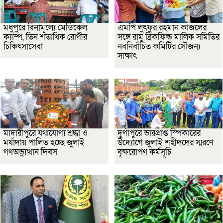
মধুপুরে বিনামূল্যে মেডিকেল
এমপি লুৎফুর রহমান কাজলের
ক্যাম্প, তিন শতাধিক রোগীর
সঙ্গে রামু ব্রিকফিল্ড মালিক সমিতির
চিকিৎসাসেবা
নবনির্বাচিত কমিটির সৌজন্য
সাক্ষাৎ
মাদারীপুরে যথাযোগ্য শ্রদ্ধা ও
দুর্গাপুরে ভারপ্রাপ্ত স্পিকারের
মর্যাদায় পালিত হচ্ছে জুলাই
উদ্যোগে জুলাই শহীদদের স্মরণে
গণঅভ্যুত্থান দিবস
বৃক্ষরোপণ কর্মসূচি