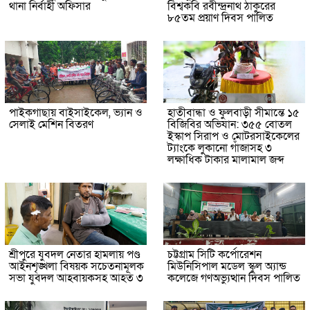
থানা নির্বাহী অফিসার
বিশ্বকবি রবীন্দ্রনাথ ঠাকুরের
৮৫তম প্রয়াণ দিবস পালিত
পাইকগাছায় বাইসাইকেল, ভ্যান ও
হাতীবান্ধা ও ফুলবাড়ী সীমান্তে ১৫
সেলাই মেশিন বিতরণ
বিজিবির অভিযান: ৩৫৫ বোতল
ইস্কাপ সিরাপ ও মোটরসাইকেলের
ট্যাংকে লুকানো গাঁজাসহ ৩
লক্ষাধিক টাকার মালামাল জব্দ
শ্রীপুরে যুবদল নেতার হামলায় পণ্ড
চট্টগ্রাম সিটি কর্পোরেশন
আইনশৃঙ্খলা বিষয়ক সচেতনামূলক
মিউনিসিপাল মডেল স্কুল অ্যান্ড
সভা যুবদল আহবায়কসহ আহত ৩
কলেজে গণঅভ্যুত্থান দিবস পালিত