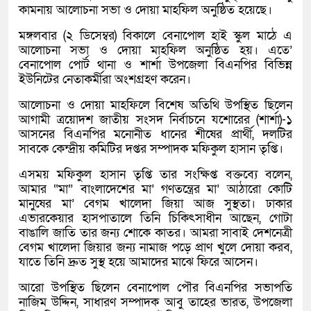
কামনায় আলোচনা সভা ও দোয়া মাহফিল অনুষ্ঠিত হয়েছে।
মঙ্গলবার (২ ডিসেম্বর) বিকালে বেনাপোল হাই স্কুল মাঠে এ
আলোচনা সভা ও দোয়া মাহফিল অনুষ্ঠিত হয়। এতে’
বেনাপোল পোর্ট থানা ও শার্শা উপজেলা বিএনপির বিভিন্ন
ইউনিটের নেতাকর্মীরা অংশগ্রহণ করেন।
আলোচনা ও দোয়া মাহফিলে বিশেষ অতিথি উপস্থিত ছিলেন
আগামী ত্রয়োদশ জাতীয় সংসদ নির্বাচনে যশোরের (শার্শা)-১
আসনের বিএনপির মনোনীত ধানের শীষের প্রার্থী, দলটির
সাবকে কেন্দ্রীয় কমিটির দপ্তর সম্পাদক মফিকুল হাসান তৃপ্তি।
এসময় মফিকুল হাসান তৃপ্তি তার সংক্ষিপ্ত বক্তব্যে বলেন,
আমার “মা” বাংলাদেশের মা’ গণতন্ত্রের মা’ আঠারো কোটি
মানুষের মা’ বেগম খালেদা জিয়া আজ সুস্থতা। ঢাকার
এভারকেয়ার হাসপাতালে তিনি চিকিৎসাধীন আছেন, গোটা
বাঙালি জাতি তার জন্য শোকে কাতর। আমরা সাবাই দেশনেত্রী
বেগম খালেদা জিয়ার জন্য নামাজ পড়ে প্রাণ খুলে দোয়া করব,
যাতে তিনি দ্রুত সুস্থ হয়ে আমাদের মাঝে ফিরে আসেন।
আরো উপস্থিত ছিলেন বেনাপোল পৌর বিএনপির সভাপতি
নাজিম উদ্দিন, সাধারণ সম্পাদক আবু তাহের ভারত, উপজেলা