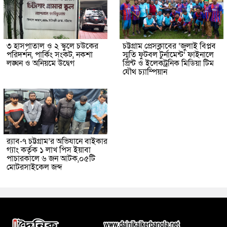
৩ হাসপাতাল ও ২ স্কুলে চউকের
চট্টগ্রাম প্রেসক্লাবের ‘জুলাই বিপ্লব
পরিদর্শন, পার্কিং সংকট, নকশা
স্মৃতি ফুটবল টুর্নামেন্ট’ ফাইনালে
লঙ্ঘন ও অনিয়মে উদ্বেগ
প্রিন্ট ও ইলেকট্রনিক মিডিয়া টিম
যৌথ চ্যাম্পিয়ান
র‌্যাব-৭ চট্টগ্রাম’র অভিযানে বাইকার
গ্যাং কর্তৃক ১ লাখ পিস ইয়াবা
পাচারকালে ৬ জন আটক,০৫টি
মোটরসাইকেল জব্দ