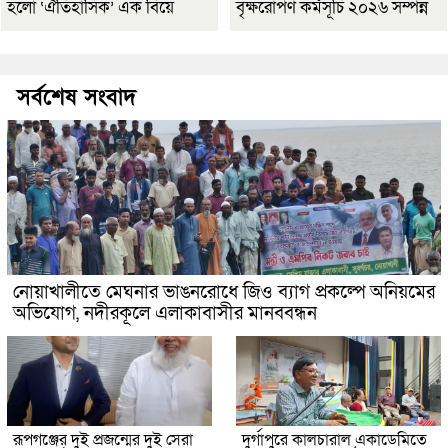
হলো ‘ঐতিহাসিক’ এক বিয়ে
বৃক্ষরোপণ কর্মসূচি ২০২৬ সম্পন্ন
সর্বশেষ সংবাদ
নোয়াখালীতে মেঘনার ভাঙনরোধে জিও ব্যাগ প্রকল্পে অনিয়মের
অভিযোগ, নদীরকূলে এলাকাবাসীর মানববন্ধন
রূপগঞ্জের দুই প্রজন্মের দুই সেরা
দুর্গাপুরে কালচারাল একাডেমিতে