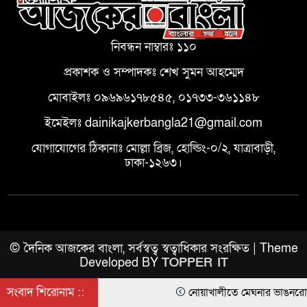
নিবন্ধন নাম্বারঃ ১১০
প্রকাশক ও সম্পাদকঃ শেখ সুমন আহম্মেদ
মোবাইলঃ ০৯৬৯৬১৭৮৫৪৫, ০১৭৩৩-৩৬১১৪৮
ইমেইলঃ dainikajkerbangla21@gmail.com
যোগাযোগের ঠিকানাঃ মোল্লা ব্রিজ, হোল্ডিং-০/২, যাত্রাবাড়ী,
ঢাকা-১২৬৩।
© দৈনিক আজকের বাংলা, সর্বস্বত্ব স্বত্বাধিকার সংরক্ষিত | Theme
Developed BY
TOPPER IT
সংবাদ শিরোনাম ::
নোয়াখালীতে মেঘনার ভাঙনরোধে জিও