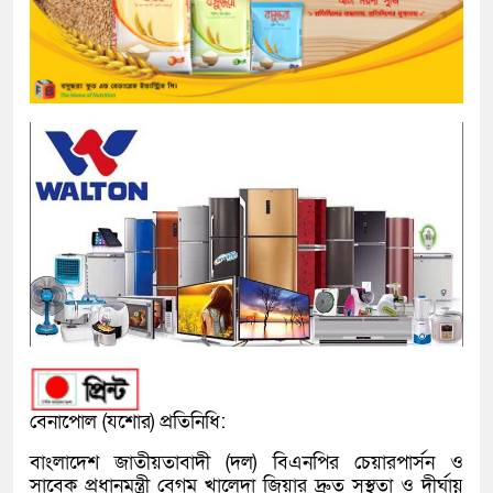
বেনাপোল (যশোর) প্রতিনিধি:
বাংলাদেশ জাতীয়তাবাদী (দল) বিএনপির চেয়ারপার্সন ও
সাবেক প্রধানমন্ত্রী বেগম খালেদা জিয়ার দ্রুত সুস্থতা ও দীর্ঘায়ু