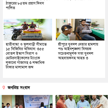
ঠাকুরের ৮৫তম প্রয়াণ দিবস
পালিত
হাতীবান্ধা ও ফুলবাড়ী সীমান্তে
শ্রীপুরে যুবদল নেতার হামলায়
১৫ বিজিবির অভিযান: ৩৫৫
পণ্ড আইনশৃঙ্খলা বিষয়ক
বোতল ইস্কাপ সিরাপ ও
সচেতনামূলক সভা যুবদল
মোটরসাইকেলের ট্যাংকে
আহবায়কসহ আহত ৩
লুকানো গাঁজাসহ ৩ লক্ষাধিক
টাকার মালামাল জব্দ
জনপ্রিয় সংবাদ