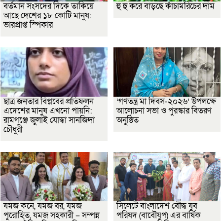
বর্তমান সংসদের দিকে তাকিয়ে
হু হু করে বাড়ছে কাঁচামরিচের দাম
আছে দেশের ১৮ কোটি মানুষ:
ভারপ্রাপ্ত স্পিকার
ছাত্র জনতার বিপ্লবের প্রতিফলন
‘গণতন্ত্র মা দিবস-২০২৬’ উপলক্ষে
এদেশের মানুষ এখনো পায়নি:
আলোচনা সভা ও পুরস্কার বিতরণ
রামগঞ্জে জুলাই যোদ্ধা সানজিদা
অনুষ্ঠিত
চৌধুরী
যমজ কনে, যমজ বর, যমজ
সিলেটে বাংলাদেশ বৌদ্ধ যুব
পুরোহিত, যমজ সহকারী – সম্পন্ন
পরিষদ (বাবৌযুপ) এর বার্ষিক