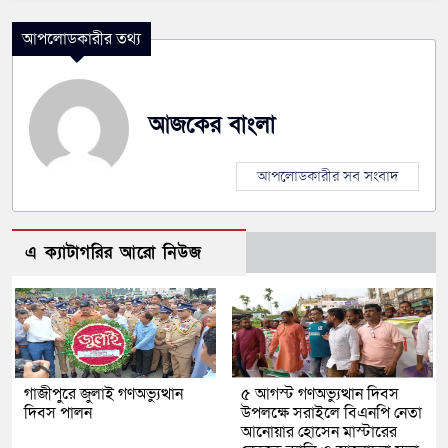
আপলোডকারীর তথ্য
আজকের বাংলা
আপলোডকারীর সব সংবাদ
এ ক্যাটাগরির আরো নিউজ
গাজীপুরে জুলাই গণঅভ্যুত্থান
৫ আগস্ট গণঅভ্যুত্থান দিবস
দিবস পালন
উপলক্ষে সরাইলে বিএনপি নেতা
আনোয়ার হোসেন মাস্টারের