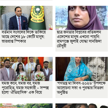
বর্তমান সংসদের দিকে তাকিয়ে
ছাত্র জনতার বিপ্লবের প্রতিফলন
আছে দেশের ১৮ কোটি মানুষ:
এদেশের মানুষ এখনো পায়নি:
ভারপ্রাপ্ত স্পিকার
রামগঞ্জে জুলাই যোদ্ধা সানজিদা
চৌধুরী
যমজ কনে, যমজ বর, যমজ
‘গণতন্ত্র মা দিবস-২০২৬’ উপলক্ষে
পুরোহিত, যমজ সহকারী – সম্পন্ন
আলোচনা সভা ও পুরস্কার বিতরণ
হলো ‘ঐতিহাসিক’ এক বিয়ে
অনুষ্ঠিত