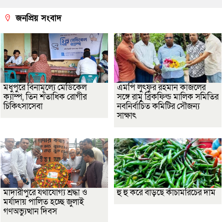
জনপ্রিয় সংবাদ
মধুপুরে বিনামূল্যে মেডিকেল
এমপি লুৎফুর রহমান কাজলের
ক্যাম্প, তিন শতাধিক রোগীর
সঙ্গে রামু ব্রিকফিল্ড মালিক সমিতির
চিকিৎসাসেবা
নবনির্বাচিত কমিটির সৌজন্য
সাক্ষাৎ
মাদারীপুরে যথাযোগ্য শ্রদ্ধা ও
হু হু করে বাড়ছে কাঁচামরিচের দাম
মর্যাদায় পালিত হচ্ছে জুলাই
গণঅভ্যুত্থান দিবস