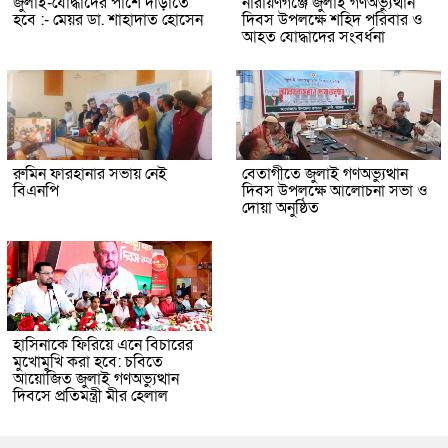
জুলাই-যোদ্ধাদের পাশে দাঁড়াতে
নারায়ণগঞ্জে জুলাই গণঅভ্যুত্থান
হবে :- মেয়র ডা. শাহাদাত হোসেন
দিবস উপলক্ষে শহিদ পরিবার ও
আহত যোদ্ধাদের সংবর্ধনা
রুমিন ফারহানার সভায় নেই
বেতাগীতে জুলাই গণঅভ্যুত্থান
বিএনপি
দিবস উপলক্ষে আলোচনা সভা ও
দোয়া অনুষ্ঠিত
হাসিনাকে ফিরিয়ে এনে বিচারের
মুখোমুখি করা হবে: চবিতে
আয়োজিত জুলাই গণঅভ্যুত্থান
দিবসে প্রতিমন্ত্রী মীর হেলাল