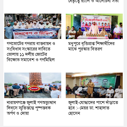
নেতৃত্বে র‍্যালি ও আলোচনা সভা
গণভোটের গণরায় বাস্তবায়ন ও
মধুপুরে বৃত্তিপ্রাপ্ত শিক্ষার্থীদের
সংবিধান সংস্কারের দাবিতে
মাঝে পুরস্কার বিতরণ
ভোলায় ১১ দলীয় জোটের
বিক্ষোভ সমাবেশ ও গণমিছিল
নারায়ণগঞ্জে জুলাই গণঅভ্যুত্থান
জুলাই-যোদ্ধাদের পাশে দাঁড়াতে
দিবসে স্মৃতিস্তম্ভে পুষ্পস্তবক
হবে :- মেয়র ডা. শাহাদাত
অর্পণ ও দোয়া
হোসেন