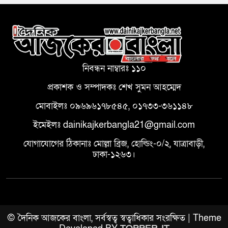
নিবন্ধন নাম্বারঃ ১১০
প্রকাশক ও সম্পাদকঃ শেখ সুমন আহম্মেদ
মোবাইলঃ ০৯৬৯৬১৭৮৫৪৫, ০১৭৩৩-৩৬১১৪৮
ইমেইলঃ dainikajkerbangla21@gmail.com
যোগাযোগের ঠিকানাঃ মোল্লা ব্রিজ, হোল্ডিং-০/২, যাত্রাবাড়ী,
ঢাকা-১২৬৩।
© দৈনিক আজকের বাংলা, সর্বস্বত্ব স্বত্বাধিকার সংরক্ষিত | Theme