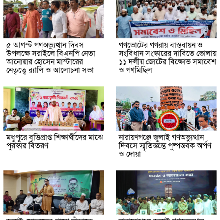
৫ আগস্ট গণঅভ্যুত্থান দিবস
গণভোটের গণরায় বাস্তবায়ন ও
উপলক্ষে সরাইলে বিএনপি নেতা
সংবিধান সংস্কারের দাবিতে ভোলায়
আনোয়ার হোসেন মাস্টারের
১১ দলীয় জোটের বিক্ষোভ সমাবেশ
নেতৃত্বে র‍্যালি ও আলোচনা সভা
ও গণমিছিল
মধুপুরে বৃত্তিপ্রাপ্ত শিক্ষার্থীদের মাঝে
নারায়ণগঞ্জে জুলাই গণঅভ্যুত্থান
পুরস্কার বিতরণ
দিবসে স্মৃতিস্তম্ভে পুষ্পস্তবক অর্পণ
ও দোয়া