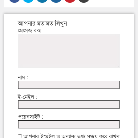
আপনার মতামত লিখুন
মেসেজ বক্স
নাম :
ই-মেইল :
ওয়েবসাইট :
আপনার ইমেইল ও অন্যান্য তথ্য সঞ্চয় করে রাখুন