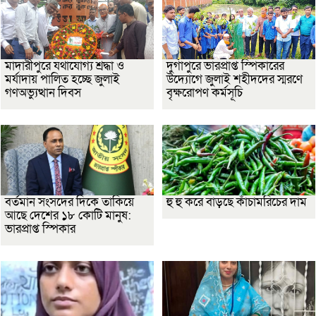
মাদারীপুরে যথাযোগ্য শ্রদ্ধা ও
দুর্গাপুরে ভারপ্রাপ্ত স্পিকারের
মর্যাদায় পালিত হচ্ছে জুলাই
উদ্যোগে জুলাই শহীদদের স্মরণে
গণঅভ্যুত্থান দিবস
বৃক্ষরোপণ কর্মসূচি
বর্তমান সংসদের দিকে তাকিয়ে
হু হু করে বাড়ছে কাঁচামরিচের দাম
আছে দেশের ১৮ কোটি মানুষ:
ভারপ্রাপ্ত স্পিকার