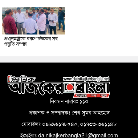
প্রধানমন্ত্রীকে বরণে চউকের সব
প্রস্তুতি সম্পন্ন
নিবন্ধন নাম্বারঃ ১১০
প্রকাশক ও সম্পাদকঃ শেখ সুমন আহম্মেদ
মোবাইলঃ ০৯৬৯৬১৭৮৫৪৫, ০১৭৩৩-৩৬১১৪৮
ইমেইলঃ dainikajkerbangla21@gmail.com