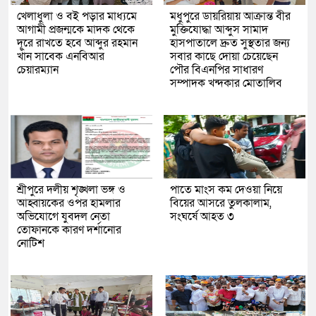
খেলাধুলা ও বই পড়ার মাধ্যমে
মধুপুরে ডায়রিয়ায় আক্রান্ত বীর
আগামী প্রজন্মকে মাদক থেকে
মুক্তিযোদ্ধা আব্দুস সামাদ
দূরে রাখতে হবে আব্দুর রহমান
হাসপাতালে দ্রুত সুস্থতার জন্য
খাঁন সাবেক এনবিআর
সবার কাছে দোয়া চেয়েছেন
চেয়ারম্যান
পৌর বিএনপির সাধারণ
সম্পাদক খন্দকার মোতালিব
শ্রীপুরে দলীয় শৃঙ্খলা ভঙ্গ ও
পাতে মাংস কম দেওয়া নিয়ে
আহ্বায়কের ওপর হামলার
বিয়ের আসরে তুলকালাম,
অভিযোগে যুবদল নেতা
সংঘর্ষে আহত ৩
তোফানকে কারণ দর্শানোর
নোটিশ