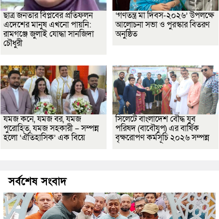
ছাত্র জনতার বিপ্লবের প্রতিফলন
‘গণতন্ত্র মা দিবস-২০২৬’ উপলক্ষে
এদেশের মানুষ এখনো পায়নি:
আলোচনা সভা ও পুরস্কার বিতরণ
রামগঞ্জে জুলাই যোদ্ধা সানজিদা
অনুষ্ঠিত
চৌধুরী
যমজ কনে, যমজ বর, যমজ
সিলেটে বাংলাদেশ বৌদ্ধ যুব
পুরোহিত, যমজ সহকারী – সম্পন্ন
পরিষদ (বাবৌযুপ) এর বার্ষিক
হলো ‘ঐতিহাসিক’ এক বিয়ে
বৃক্ষরোপণ কর্মসূচি ২০২৬ সম্পন্ন
সর্বশেষ সংবাদ