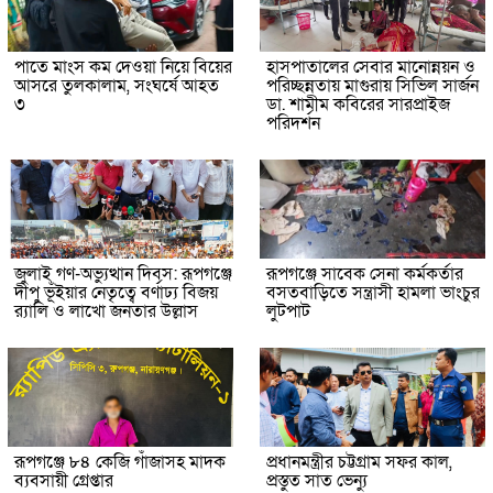
পাতে মাংস কম দেওয়া নিয়ে বিয়ের
হাসপাতালের সেবার মানোন্নয়ন ও
আসরে তুলকালাম, সংঘর্ষে আহত
পরিচ্ছন্নতায় মাগুরায় সিভিল সার্জন
৩
ডা. শামীম কবিরের সারপ্রাইজ
পরিদর্শন
জুলাই গণ-অভ্যুত্থান দিবস: রূপগঞ্জে
রূপগঞ্জে সাবেক সেনা কর্মকর্তার
দীপু ভূঁইয়ার নেতৃত্বে বর্ণাঢ্য বিজয়
বসতবাড়িতে সন্ত্রাসী হামলা ভাংচুর
র‌্যালি ও লাখো জনতার উল্লাস
লুটপাট
রূপগঞ্জে ৮৪ কেজি গাঁজাসহ মাদক
প্রধানমন্ত্রীর চট্টগ্রাম সফর কাল,
ব্যবসায়ী গ্রেপ্তার
প্রস্তুত সাত ভেন্যু