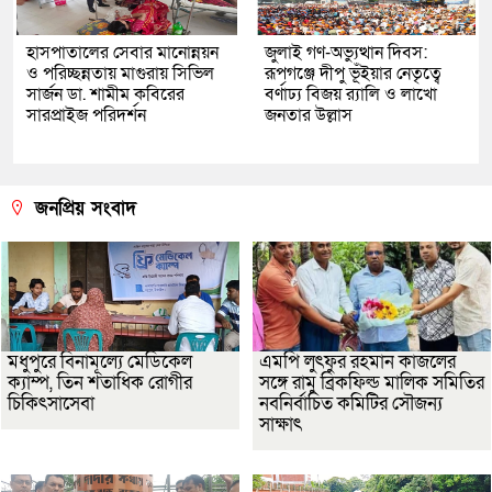
হাসপাতালের সেবার মানোন্নয়ন
জুলাই গণ-অভ্যুত্থান দিবস:
ও পরিচ্ছন্নতায় মাগুরায় সিভিল
রূপগঞ্জে দীপু ভূঁইয়ার নেতৃত্বে
সার্জন ডা. শামীম কবিরের
বর্ণাঢ্য বিজয় র‌্যালি ও লাখো
সারপ্রাইজ পরিদর্শন
জনতার উল্লাস
জনপ্রিয় সংবাদ
মধুপুরে বিনামূল্যে মেডিকেল
এমপি লুৎফুর রহমান কাজলের
ক্যাম্প, তিন শতাধিক রোগীর
সঙ্গে রামু ব্রিকফিল্ড মালিক সমিতির
চিকিৎসাসেবা
নবনির্বাচিত কমিটির সৌজন্য
সাক্ষাৎ