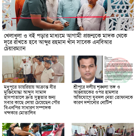
খেলাধুলা ও বই পড়ার মাধ্যমে আগামী প্রজন্মকে মাদক থেকে
দূরে রাখতে হবে আব্দুর রহমান খাঁন সাবেক এনবিআর
চেয়ারম্যান
মধুপুরে ডায়রিয়ায় আক্রান্ত বীর
শ্রীপুরে দলীয় শৃঙ্খলা ভঙ্গ ও
মুক্তিযোদ্ধা আব্দুস সামাদ
আহ্বায়কের ওপর হামলার
হাসপাতালে দ্রুত সুস্থতার জন্য
অভিযোগে যুবদল নেতা তোফানকে
সবার কাছে দোয়া চেয়েছেন পৌর
কারণ দর্শানোর নোটিশ
বিএনপির সাধারণ সম্পাদক
খন্দকার মোতালিব