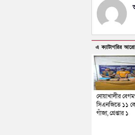
এ ক্যাটাগরির আর
নোয়াখালীর বেগমগ
সিএনজিতে ১১ ক
গাঁজা, গ্রেপ্তার ১