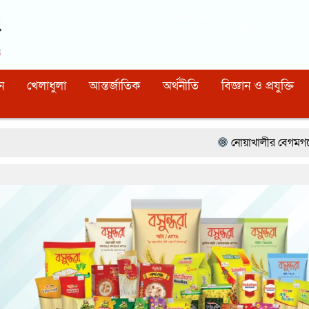
Dhaka
03:15:07 PM
, Friday, 7 August 2026
নিবন্ধন নাম্বারঃ ১১০, সিরিয়াল নাম্বারঃ ১৫৪, কোড নাম্বারঃ ৯২
ন
খেলাধুলা
আন্তর্জাতিক
অর্থনীতি
বিজ্ঞান ও প্রযুক্তি
নোয়াখালীর বেগমগঞ্জে সিএনজিতে ১১ কেজি 