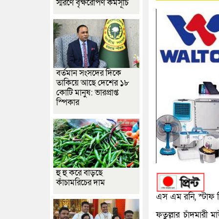
স্মরণে বৃক্ষরোপণ কর্মসূচি
বর্তমান সংসদের দিকে
তাকিয়ে আছে দেশের ১৮
কোটি মানুষ: ভারপ্রাপ্ত
স্পিকার
হু হু করে বাড়ছে
কাঁচামরিচের দাম
এস এম রনি, স্টাফ র
ফতুল্লার চাঁদমারী