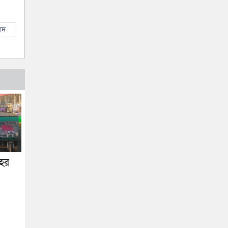
াদ
শহর