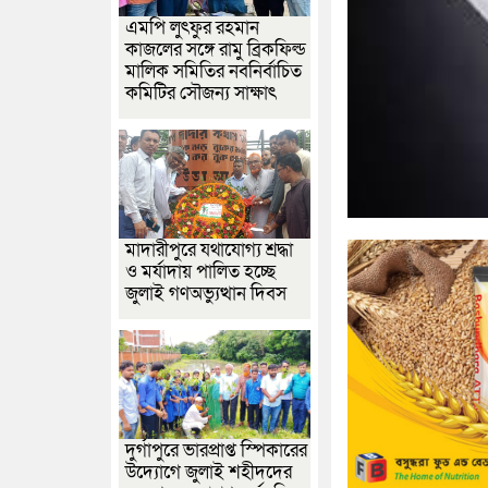
এমপি লুৎফুর রহমান
কাজলের সঙ্গে রামু ব্রিকফিল্ড
মালিক সমিতির নবনির্বাচিত
কমিটির সৌজন্য সাক্ষাৎ
মাদারীপুরে যথাযোগ্য শ্রদ্ধা
ও মর্যাদায় পালিত হচ্ছে
জুলাই গণঅভ্যুত্থান দিবস
দুর্গাপুরে ভারপ্রাপ্ত স্পিকারের
উদ্যোগে জুলাই শহীদদের