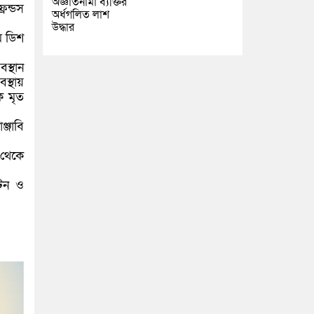
অজ্ঞাতনামা ব্যক্তির
রেন্ডস
অর্ধগলিত লাশ
উদ্ধার
ে ডিশ
স্থান
স্থায়
ক মৃত
্জাবি
 থেকে
াটন ও