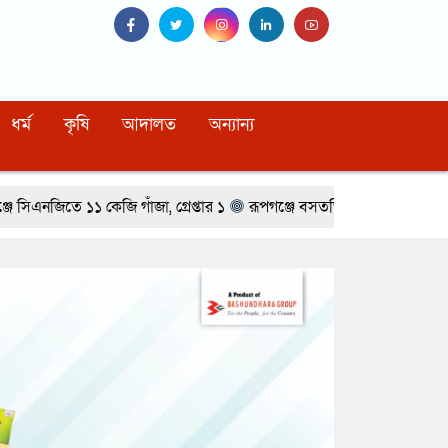
ধর্ম
কৃষি
আদালত
অন্যান্য
গাঁজা, গ্রেপ্তার ১
রূপগঞ্জে বসতভিটায় বালু ফেলার প্রতিবাদে থানার সাম