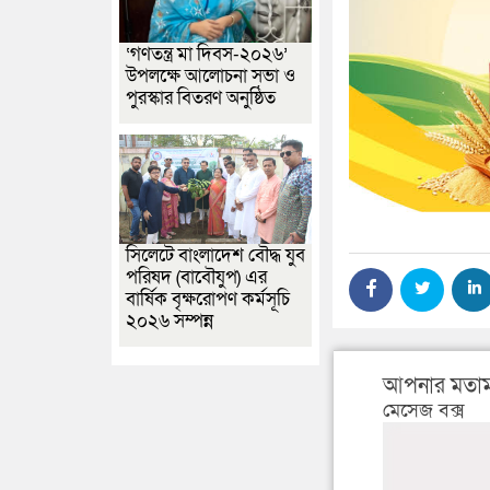
‘গণতন্ত্র মা দিবস-২০২৬’
উপলক্ষে আলোচনা সভা ও
পুরস্কার বিতরণ অনুষ্ঠিত
সিলেটে বাংলাদেশ বৌদ্ধ যুব
পরিষদ (বাবৌযুপ) এর
বার্ষিক বৃক্ষরোপণ কর্মসূচি
২০২৬ সম্পন্ন
আপনার মতাম
মেসেজ বক্স