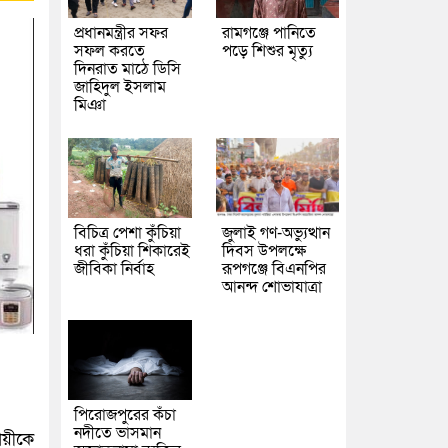
প্রধানমন্ত্রীর সফর
রামগঞ্জে পানিতে
সফল করতে
পড়ে শিশুর মৃত্যু
দিনরাত মাঠে ডিসি
জাহিদুল ইসলাম
মিঞা
বিচিত্র পেশা কুঁচিয়া
জুলাই গণ-অভ্যুত্থান
ধরা কুঁচিয়া শিকারেই
দিবস উপলক্ষে
জীবিকা নির্বাহ
রূপগঞ্জে বিএনপির
আনন্দ শোভাযাত্রা
পিরোজপুরের কঁচা
নদীতে ভাসমান
ায়ীকে