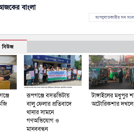
আজকের বাংলা
আপলোডকারীর সব সংব
ো নিউজ
ঞ্জে
রূপগঞ্জে বসতভিটায়
টাঙ্গাইলের মধুপুর 
েজি
বালু ফেলার প্রতিবাদে
অটোরিকশার দখলে
থানার সামনে
গণঅভিযোগ ও
মানববন্ধন