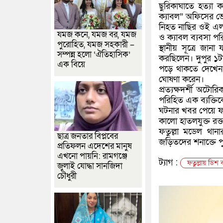
ছুরিকাঘাতে হত্যা কর
ক্যাবল” অফিসের ভে
নিহত নাছির ওই এলাক
যমজ কনে, যমজ বর, যমজ
ও ক্যাবল ব্যবসা 
পুরোহিত, যমজ সহকারী –
স্থানীয় সূত্রে জান
সম্পন্ন হলো ‘ঐতিহাসিক’
করছিলেন। দুপুর ১টা
এক বিয়ে
পড়ে থাকতে দেখেন।
ঘোষণা করেন।
প্রত্যক্ষদর্শী অটো
পরিহিত এক ব্যক্তিক
ঘটনার খবর পেয়ে ফতু
কালো হাতলযুক্ত রক্
ফতুল্লা মডেল থান
ছাত্র জনতার বিপ্লবের
জড়িতদের শনাক্তে প
প্রতিফলন এদেশের মানুষ
এখনো পায়নি: রামগঞ্জে
ট্যাগ :
ফতুল্লায় ডিশ 
জুলাই যোদ্ধা সানজিদা
চৌধুরী