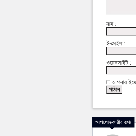
নাম :
ই-মেইল :
ওয়েবসাইট :
আপনার ইমেইল
আপলোডকারীর তথ্য