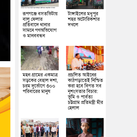
রূপগঞ্জে বসতভিটায়
টাঙ্গাইলের মধুপুর
বালু ফেলার
শহর অটোরিকশার
প্রতিবাদে থানার
দখলে
সামনে গণঅভিযোগ
ও মানববন্ধন
মহন গ্রামের একমাত্র
প্রচলিত আইনের
সড়কের বেহাল দশা,
কাঠগড়াতেই নিশ্চিত
চরম দুর্ভোগে ৩০০
করা হবে বিগত সব
পরিবারের মানুষ
নৃশংসতার বিচার:
ভূমি ও পার্বত্য
চট্টগ্রাম প্রতিমন্ত্রী মীর
হেলাল