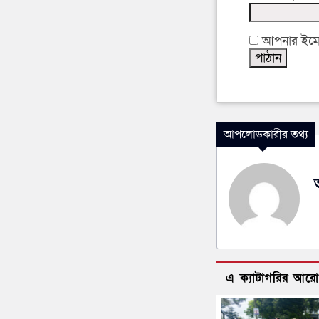
আপনার ইমেইল
আপলোডকারীর তথ্য
এ ক্যাটাগরির আর