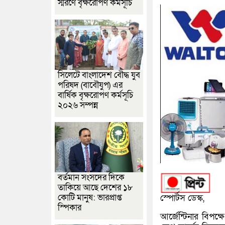
স্মরণে বৃক্ষরোপণ কর্মসূচি
সিলেটে বাংলাদেশ বৌদ্ধ যুব
পরিষদ (বাবৌযুপ) এর
বার্ষিক বৃক্ষরোপণ কর্মসূচি
২০২৬ সম্পন্ন
বর্তমান সংসদের দিকে
তাকিয়ে আছে দেশের ১৮
কোটি মানুষ: ভারপ্রাপ্ত
স্পোর্টস ডেস্ক,
স্পিকার
আর্জেন্টিনার বিপক