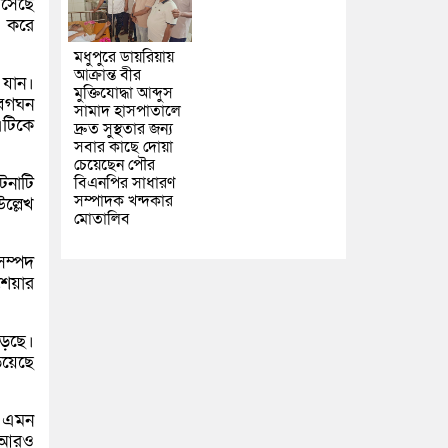
এসেছে
র করে
মধুপুরে ডায়রিয়ায়
আক্রান্ত বীর
 যান।
মুক্তিযোদ্ধা আব্দুস
বেগঘন
সামাদ হাসপাতালে
এটিকে
দ্রুত সুস্থতার জন্য
সবার কাছে দোয়া
চেয়েছেন পৌর
টনাটি
বিএনপির সাধারণ
সম্পাদক খন্দকার
ল্লেখ
মোতালিব
সম্পদ
শেয়ার
ড়েছে।
িয়েছে
। এমন
র আরও