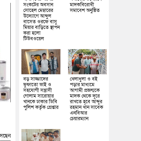
সংকটের অবসান
মাদকবিরোধী
সোহেল মেম্বারের
সমাবেশ অনুষ্ঠিত
উদ্যোগে আব্দুল
বাসেত ওরফে বাসু
মিয়ার বাড়িতে স্থাপন
করা হলো
টিউবওয়েল
বড় সাজ্জাদের
খেলাধুলা ও বই
ফুফাতো ভাই ও
পড়ার মাধ্যমে
সহযোগী সন্ত্রাসী
আগামী প্রজন্মকে
গোলাম সারোয়ার
মাদক থেকে দূরে
খানকে ঢাকার ডিবি
রাখতে হবে আব্দুর
পুলিশ কর্তৃক গ্রেপ্তার
রহমান খাঁন সাবেক
এনবিআর
চেয়ারম্যান
সেছেন