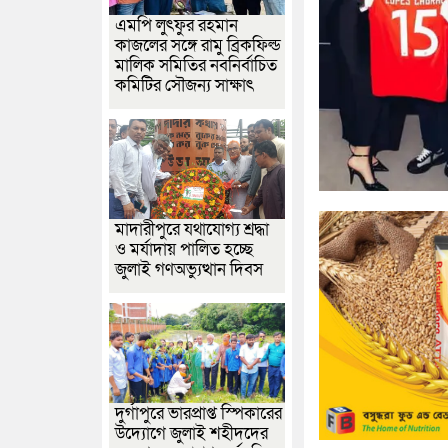
এমপি লুৎফুর রহমান
কাজলের সঙ্গে রামু ব্রিকফিল্ড
মালিক সমিতির নবনির্বাচিত
কমিটির সৌজন্য সাক্ষাৎ
মাদারীপুরে যথাযোগ্য শ্রদ্ধা
ও মর্যাদায় পালিত হচ্ছে
জুলাই গণঅভ্যুত্থান দিবস
দুর্গাপুরে ভারপ্রাপ্ত স্পিকারের
উদ্যোগে জুলাই শহীদদের