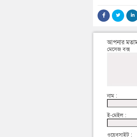
আপনার মতাম
মেসেজ বক্স
নাম :
ই-মেইল :
ওয়েবসাইট :