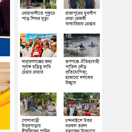
নোয়াখালীতে পুকুরে
রাজাপুরের যুবলীগ
পড়ে শিশুর মৃত্যু
নেতা রেজভী
ভান্ডারিয়ায় গ্রেপ্তার
নারায়ণগঞ্জের জন্য
রূপগঞ্জে ঐতিহ্যবাহী
পূর্ণাঙ্গ মন্ত্রিত্ব দাবি
পাতিল দৌড়
চেম্বার নেতার
প্রতিযোগিতা,
হাজারো দর্শকের
উচ্ছ্বাস
গোলাবাড়ী
চন্দনাইশে উত্তর
উত্তরপাড়ায়
বরকল তরুণ
দীর্ঘদিনের পানির
সমাজের উদ্যোগে