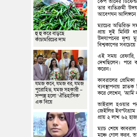
কেপ ভার্দের ডিফে
তার ব্যতিক্রমী উদ
আবেগঘন আলিঙ্গনে 
ম্যাচের অতিরিক্ত 
প্রায় দুই মিনিট 
হু হু করে বাড়ছে
উদযাপনের দৃশ্য ম
কাঁচামরিচের দাম
বিশ্বকাপের সবচেয়ে 
এই সময় রেফারি, নি
দেখছিলেন। পরে কা
করেন।
কাবরালের প্রেমিক
যমজ কনে, যমজ বর, যমজ
ব্যবস্থাপনায় স্নাত
পুরোহিত, যমজ সহকারী –
করে লেখেন,
‘আমি 
সম্পন্ন হলো ‘ঐতিহাসিক’
এক বিয়ে
ভাইরাল হওয়ার পর 
জেইলির ইনস্টাগ্রাম
প্রায় ২ লাখ ৬২ হাজ
ম্যাচ শেষে কাবরা
মঞ্চে গোল করব, 