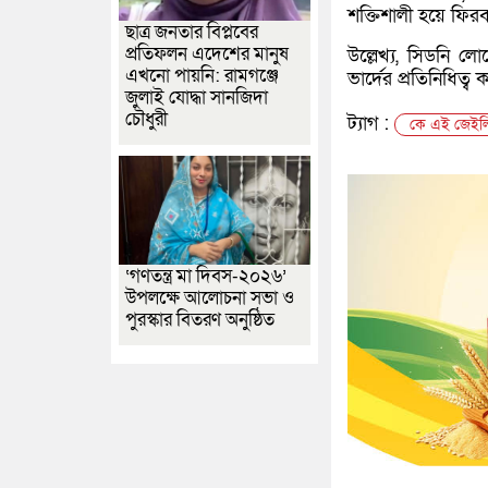
শক্তিশালী হয়ে ফিরব
ছাত্র জনতার বিপ্লবের
প্রতিফলন এদেশের মানুষ
উল্লেখ্য, সিডনি ল
এখনো পায়নি: রামগঞ্জে
ভার্দের প্রতিনিধিত্ব
জুলাই যোদ্ধা সানজিদা
চৌধুরী
ট্যাগ :
কে এই জেইলি 
‘গণতন্ত্র মা দিবস-২০২৬’
উপলক্ষে আলোচনা সভা ও
পুরস্কার বিতরণ অনুষ্ঠিত