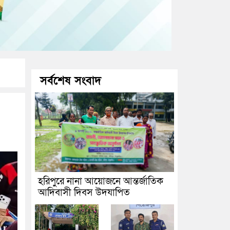
সর্বশেষ সংবাদ
হরিপুরে নানা আয়োজনে আন্তর্জাতিক
আদিবাসী দিবস উদযাপিত