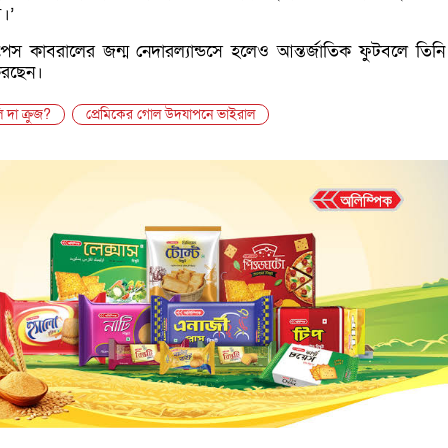
।’
োপেস কাবরালের জন্ম নেদারল্যান্ডসে হলেও আন্তর্জাতিক ফুটবলে তিন
 করছেন।
দা ক্রুজ?
প্রেমিকের গোল উদযাপনে ভাইরাল