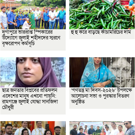
দুর্গাপুরে ভারপ্রাপ্ত স্পিকারের
হু হু করে বাড়ছে কাঁচামরিচের দাম
উদ্যোগে জুলাই শহীদদের স্মরণে
বৃক্ষরোপণ কর্মসূচি
ছাত্র জনতার বিপ্লবের প্রতিফলন
‘গণতন্ত্র মা দিবস-২০২৬’ উপলক্ষে
এদেশের মানুষ এখনো পায়নি:
আলোচনা সভা ও পুরস্কার বিতরণ
রামগঞ্জে জুলাই যোদ্ধা সানজিদা
অনুষ্ঠিত
চৌধুরী