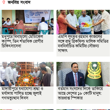
জনপ্রিয় সংবাদ
মধুপুরে বিনামূল্যে মেডিকেল
এমপি লুৎফুর রহমান কাজলের
ক্যাম্প, তিন শতাধিক রোগীর
সঙ্গে রামু ব্রিকফিল্ড মালিক সমিতির
চিকিৎসাসেবা
নবনির্বাচিত কমিটির সৌজন্য
সাক্ষাৎ
মাদারীপুরে যথাযোগ্য শ্রদ্ধা ও
বর্তমান সংসদের দিকে তাকিয়ে
মর্যাদায় পালিত হচ্ছে জুলাই
আছে দেশের ১৮ কোটি মানুষ:
গণঅভ্যুত্থান দিবস
ভারপ্রাপ্ত স্পিকার