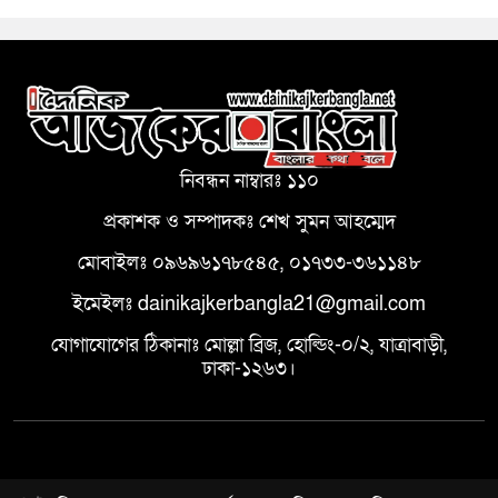
নিবন্ধন নাম্বারঃ ১১০
প্রকাশক ও সম্পাদকঃ শেখ সুমন আহম্মেদ
মোবাইলঃ ০৯৬৯৬১৭৮৫৪৫, ০১৭৩৩-৩৬১১৪৮
ইমেইলঃ dainikajkerbangla21@gmail.com
যোগাযোগের ঠিকানাঃ মোল্লা ব্রিজ, হোল্ডিং-০/২, যাত্রাবাড়ী,
ঢাকা-১২৬৩।