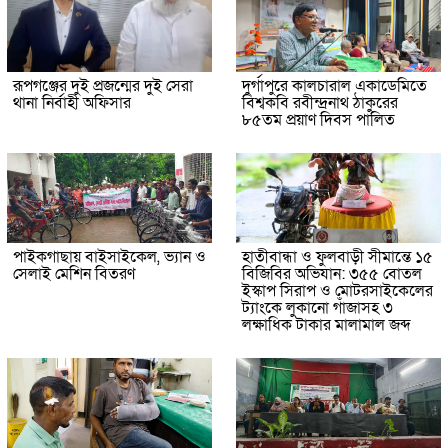
রূপগঞ্জের দুই প্রজন্মের দুই সেরা
দুর্গাপুরে কালচারাল একাডেমিতে
থানা নির্বাহী অফিসার
বিশ্বকবি রবীন্দ্রনাথ ঠাকুরের
৮৫তম প্রয়াণ দিবস পালিত
পাইকগাছায় বাইসাইকেল, ভ্যান ও
হাতীবান্ধা ও ফুলবাড়ী সীমান্তে ১৫
সেলাই মেশিন বিতরণ
বিজিবির অভিযান: ৩৫৫ বোতল
ইস্কাপ সিরাপ ও মোটরসাইকেলের
ট্যাংকে লুকানো গাঁজাসহ ৩
লক্ষাধিক টাকার মালামাল জব্দ