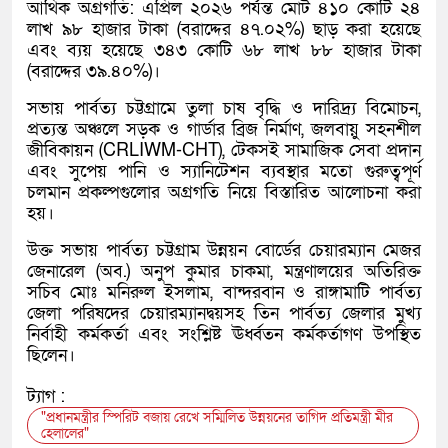
আর্থিক অগ্রগতি: এপ্রিল ২০২৬ পর্যন্ত মোট ৪১০ কোটি ২৪
লাখ ৯৮ হাজার টাকা (বরাদ্দের ৪৭.০২%) ছাড় করা হয়েছে
এবং ব্যয় হয়েছে ৩৪৩ কোটি ৬৮ লাখ ৮৮ হাজার টাকা
(বরাদ্দের ৩৯.৪০%)।
সভায় পার্বত্য চট্টগ্রামে তুলা চাষ বৃদ্ধি ও দারিদ্র্য বিমোচন,
প্রত্যন্ত অঞ্চলে সড়ক ও গার্ডার ব্রিজ নির্মাণ, জলবায়ু সহনশীল
জীবিকায়ন (CRLIWM-CHT), টেকসই সামাজিক সেবা প্রদান
এবং সুপেয় পানি ও স্যানিটেশন ব্যবস্থার মতো গুরুত্বপূর্ণ
চলমান প্রকল্পগুলোর অগ্রগতি নিয়ে বিস্তারিত আলোচনা করা
হয়।
উক্ত সভায় পার্বত্য চট্টগ্রাম উন্নয়ন বোর্ডের চেয়ারম্যান মেজর
জেনারেল (অব.) অনুপ কুমার চাকমা, মন্ত্রণালয়ের অতিরিক্ত
সচিব মোঃ মনিরুল ইসলাম, বান্দরবান ও রাঙ্গামাটি পার্বত্য
জেলা পরিষদের চেয়ারম্যানদ্বয়সহ তিন পার্বত্য জেলার মুখ্য
নির্বাহী কর্মকর্তা এবং সংশ্লিষ্ট ঊর্ধ্বতন কর্মকর্তাগণ উপস্থিত
ছিলেন।
ট্যাগ :
"প্রধানমন্ত্রীর স্পিরিট বজায় রেখে সম্মিলিত উন্নয়নের তাগিদ প্রতিমন্ত্রী মীর
হেলালের"