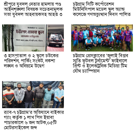
শ্রীপুরে যুবদল নেতার হামলায় পণ্ড
চট্টগ্রাম সিটি কর্পোরেশন
আইনশৃঙ্খলা বিষয়ক সচেতনামূলক
মিউনিসিপাল মডেল স্কুল অ্যান্ড
সভা যুবদল আহবায়কসহ আহত ৩
কলেজে গণঅভ্যুত্থান দিবস পালিত
৩ হাসপাতাল ও ২ স্কুলে চউকের
চট্টগ্রাম প্রেসক্লাবের ‘জুলাই বিপ্লব
পরিদর্শন, পার্কিং সংকট, নকশা
স্মৃতি ফুটবল টুর্নামেন্ট’ ফাইনালে
লঙ্ঘন ও অনিয়মে উদ্বেগ
প্রিন্ট ও ইলেকট্রনিক মিডিয়া টিম
যৌথ চ্যাম্পিয়ান
র‌্যাব-৭ চট্টগ্রাম’র অভিযানে বাইকার
গ্যাং কর্তৃক ১ লাখ পিস ইয়াবা
পাচারকালে ৬ জন আটক,০৫টি
মোটরসাইকেল জব্দ