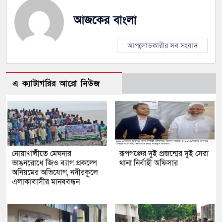
আজকের বাংলা
আপলোডকারীর সব সংবাদ
এ ক্যাটাগরির আরো নিউজ
নোয়াখালীতে মেঘনার
রূপগঞ্জের দুই প্রজন্মের দুই সেরা
ভাঙনরোধে জিও ব্যাগ প্রকল্পে
থানা নির্বাহী অফিসার
অনিয়মের অভিযোগ, নদীরকূলে
এলাকাবাসীর মানববন্ধন