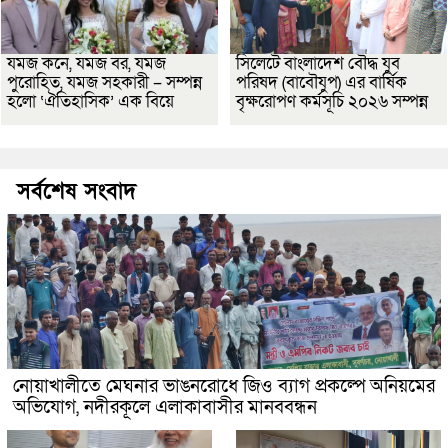
যমজ কনে, যমজ বর, যমজ
সিলেটে বাংলাদেশ বৌদ্ধ যুব
পুরোহিত, যমজ সহকারী – সম্পন্ন
পরিষদ (বাবৌযুপ) এর বার্ষিক
হলো ‘ঐতিহাসিক’ এক বিয়ে
বৃক্ষরোপণ কর্মসূচি ২০২৬ সম্পন্ন
সর্বশেষ সংবাদ
নোয়াখালীতে মেঘনার ভাঙনরোধে জিও ব্যাগ প্রকল্পে অনিয়মের
অভিযোগ, নদীরকূলে এলাকাবাসীর মানববন্ধন