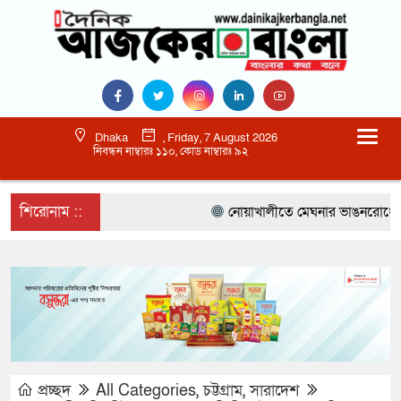
Dhaka
, Friday, 7 August 2026
নিবন্ধন নাম্বারঃ ১১০, কোড নাম্বারঃ ৯২
শিরোনাম ::
নোয়াখালীতে মেঘনার ভাঙনরোধে জিও ব্
প্রচ্ছদ
All Categories
,
চট্টগ্রাম
,
সারাদেশ