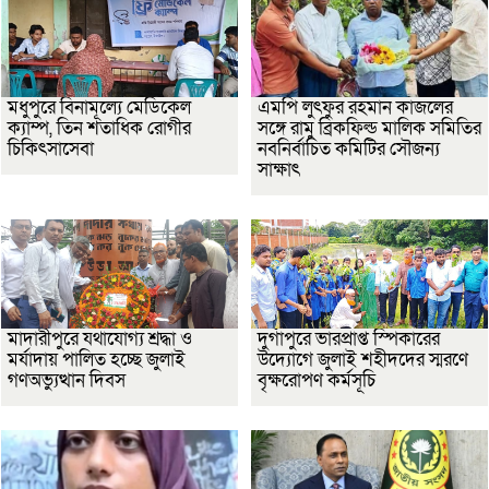
মধুপুরে বিনামূল্যে মেডিকেল
এমপি লুৎফুর রহমান কাজলের
ক্যাম্প, তিন শতাধিক রোগীর
সঙ্গে রামু ব্রিকফিল্ড মালিক সমিতির
চিকিৎসাসেবা
নবনির্বাচিত কমিটির সৌজন্য
সাক্ষাৎ
মাদারীপুরে যথাযোগ্য শ্রদ্ধা ও
দুর্গাপুরে ভারপ্রাপ্ত স্পিকারের
মর্যাদায় পালিত হচ্ছে জুলাই
উদ্যোগে জুলাই শহীদদের স্মরণে
গণঅভ্যুত্থান দিবস
বৃক্ষরোপণ কর্মসূচি