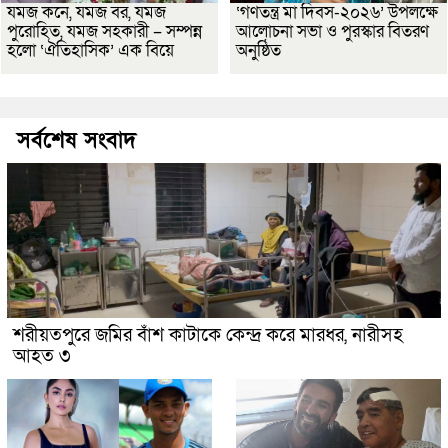
যমজ কনে, যমজ বর, যমজ
‘গণতন্ত্র মা দিবস-২০২৬’ উপলক্ষে
পুরোহিত, যমজ সহকারী – সম্পন্ন
আলোচনা সভা ও পুরস্কার বিতরণ
হলো ‘ঐতিহাসিক’ এক বিয়ে
অনুষ্ঠিত
সর্বশেষ সংবাদ
শরীয়তপুরে জমির বাঁশ কাটাকে কেন্দ্র করে মারধর, নারীসহ
আহত ৩