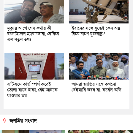
মৃত্যুর আগে শেষ কথায় কী
ইরানের সঙ্গে যুদ্ধেই কেন অস্ত্র
বলেছিলেন ম্যারাডোনা, বেরিয়ে
নিয়ে চাপে যুক্তরাষ্ট্র?
এল নতুন তথ্য
এটিএমে কার্ড স্পর্শ করেই
আমরা জাতির সঙ্গে কখনো
তোলা যাবে টাকা, নেই আটকে
বেইমানি করব না: কর্নেল অলি
যাওয়ার ভয়
জনপ্রিয় সংবাদ