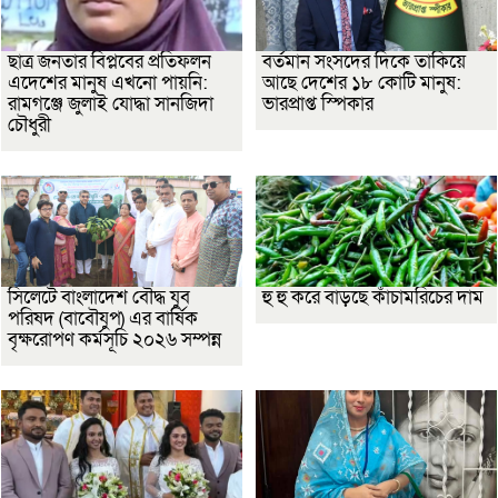
ছাত্র জনতার বিপ্লবের প্রতিফলন
বর্তমান সংসদের দিকে তাকিয়ে
এদেশের মানুষ এখনো পায়নি:
আছে দেশের ১৮ কোটি মানুষ:
রামগঞ্জে জুলাই যোদ্ধা সানজিদা
ভারপ্রাপ্ত স্পিকার
চৌধুরী
সিলেটে বাংলাদেশ বৌদ্ধ যুব
হু হু করে বাড়ছে কাঁচামরিচের দাম
পরিষদ (বাবৌযুপ) এর বার্ষিক
বৃক্ষরোপণ কর্মসূচি ২০২৬ সম্পন্ন