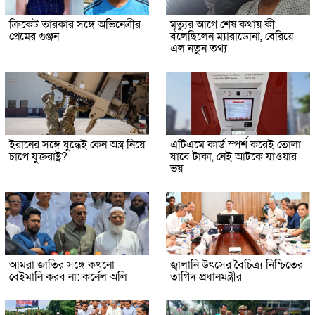
ক্রিকেট তারকার সঙ্গে অভিনেত্রীর
মৃত্যুর আগে শেষ কথায় কী
প্রেমের গুঞ্জন
বলেছিলেন ম্যারাডোনা, বেরিয়ে
এল নতুন তথ্য
ইরানের সঙ্গে যুদ্ধেই কেন অস্ত্র নিয়ে
এটিএমে কার্ড স্পর্শ করেই তোলা
চাপে যুক্তরাষ্ট্র?
যাবে টাকা, নেই আটকে যাওয়ার
ভয়
আমরা জাতির সঙ্গে কখনো
জ্বালানি উৎসের বৈচিত্র্য নিশ্চিতের
বেইমানি করব না: কর্নেল অলি
তাগিদ প্রধানমন্ত্রীর