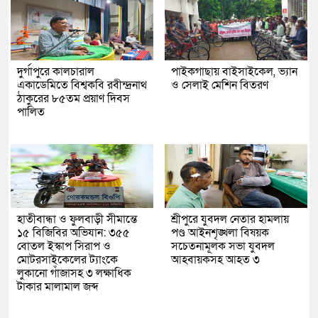
দুর্গাপুরে কালচারাল
পাইকগাছায় বাইসাইকেল, ভ্যান
একাডেমিতে বিশ্বকবি রবীন্দ্রনাথ
ও সেলাই মেশিন বিতরণ
ঠাকুরের ৮৫তম প্রয়াণ দিবস
পালিত
হাতীবান্ধা ও ফুলবাড়ী সীমান্তে
শ্রীপুরে যুবদল নেতার হামলায়
১৫ বিজিবির অভিযান: ৩৫৫
পণ্ড আইনশৃঙ্খলা বিষয়ক
বোতল ইস্কাপ সিরাপ ও
সচেতনামূলক সভা যুবদল
মোটরসাইকেলের ট্যাংকে
আহবায়কসহ আহত ৩
লুকানো গাঁজাসহ ৩ লক্ষাধিক
টাকার মালামাল জব্দ