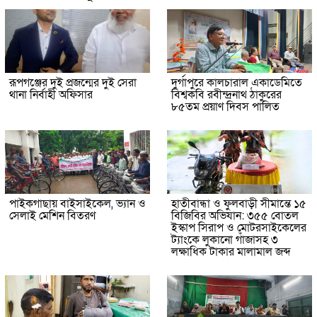
রূপগঞ্জের দুই প্রজন্মের দুই সেরা
দুর্গাপুরে কালচারাল একাডেমিতে
থানা নির্বাহী অফিসার
বিশ্বকবি রবীন্দ্রনাথ ঠাকুরের
৮৫তম প্রয়াণ দিবস পালিত
পাইকগাছায় বাইসাইকেল, ভ্যান ও
হাতীবান্ধা ও ফুলবাড়ী সীমান্তে ১৫
সেলাই মেশিন বিতরণ
বিজিবির অভিযান: ৩৫৫ বোতল
ইস্কাপ সিরাপ ও মোটরসাইকেলের
ট্যাংকে লুকানো গাঁজাসহ ৩
লক্ষাধিক টাকার মালামাল জব্দ