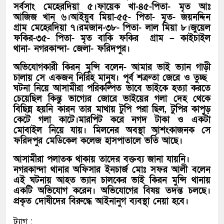
সর্বসাং মেহেরদিয়া ৫।ফায়েক খা-৪৫-পিতা- মৃত আঃ
আজিজ খান ৬।আইয়ুব মিয়া-৫৫- পিতা- মৃত- জয়নদ্দিন
গ্রাম মেহেরদিয়া ৭।রমজান-৩৮- পিতা- লাল মিয়া ৮।জুয়েল
ফকির-৩৫- পিতা- মৃত বাকি ফকির গ্রাম – কাইচাইল
থানা- নগরকান্দা- জেলা- ফরিদপুর।
অভিযোগকারী কিরন মুন্সি বলেন- আমার ভাই ভ্যান গাড়ী
চালায় সে একজন নিরিহ মানুষ। পূর্ব শত্রুতা জেরে ও তুচ্ছ
ঘটনা নিয়ে আসামীরা পরিকল্পিত ভাবে ভাইকে হত্যা করতে
চেয়েছিল কিন্তু ভাগ্যের জোরে ভাইয়ের গলা দেহ থেকে
বিছিন্ন হয়নি কারন তার মাথায় টুপি পরা ছিল, টুপির কাপুড়
কেটে গলা কাটে।মারপিট করে নগদ টাকা ও একটা
মোবাইল নিয়ে যায়। মিলনের অবস্থা আশংকাজনক সে
ফরিদপুর মেডিকেল কলেজ হাসপাতালে ভর্তি আছে।
আসামীরা পলাতক থাকায় তাদের বক্তব্য জানা যায়নি।
নগরকান্দা থানার অফিসার ইনচার্জ মোঃ সফর আলী বলেন
এই ঘটনায় আহত ভ্যান চালকের ভাই কিরন মুন্সি থানায়
একটি অভিযোগ করেন। অভিযোগের বিষয় তদন্ত চলছে।
প্রকৃত দোষীদের বিরুদ্ধে আইনানুগ ব্যবস্থা নেয়া হবে।
ট্যাগ :