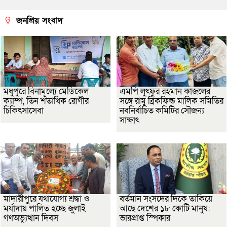
জনপ্রিয় সংবাদ
মধুপুরে বিনামূল্যে মেডিকেল
এমপি লুৎফুর রহমান কাজলের
ক্যাম্প, তিন শতাধিক রোগীর
সঙ্গে রামু ব্রিকফিল্ড মালিক সমিতির
চিকিৎসাসেবা
নবনির্বাচিত কমিটির সৌজন্য
সাক্ষাৎ
মাদারীপুরে যথাযোগ্য শ্রদ্ধা ও
বর্তমান সংসদের দিকে তাকিয়ে
মর্যাদায় পালিত হচ্ছে জুলাই
আছে দেশের ১৮ কোটি মানুষ:
গণঅভ্যুত্থান দিবস
ভারপ্রাপ্ত স্পিকার