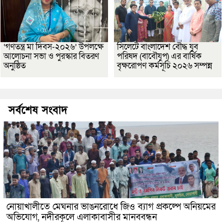
‘গণতন্ত্র মা দিবস-২০২৬’ উপলক্ষে
সিলেটে বাংলাদেশ বৌদ্ধ যুব
আলোচনা সভা ও পুরস্কার বিতরণ
পরিষদ (বাবৌযুপ) এর বার্ষিক
অনুষ্ঠিত
বৃক্ষরোপণ কর্মসূচি ২০২৬ সম্পন্ন
সর্বশেষ সংবাদ
নোয়াখালীতে মেঘনার ভাঙনরোধে জিও ব্যাগ প্রকল্পে অনিয়মের
অভিযোগ, নদীরকূলে এলাকাবাসীর মানববন্ধন