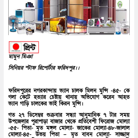
মামুন মিঞা
সিনিয়র স্টাফ রিপোর্টার ফরিদপুর।।
ফরিদপুরের নগরকান্দায় ভ্যান চালক মিলন মুন্সি -৪৫- কে
গলা কেটে হত্যার চেষ্টায় থানায় অভিযোগ করেন আহত
ভ্যান গাড়ি চালকের ভাই কিরন মুন্সি।
গত ২৭ ডিসেম্বর শুক্রবার সন্ধ্যা আনুমানিক ৭ টার সময়
উপজেলার পুরাপাড়া বাজার থেকে প্রতিবেশী ফিরোজ মোল্যা
-৫৫- পিতা- মৃত মঙ্গল মোল্যা- জাকের মোল্যা-৪৮-জালাল
মোল্যা-৪৫- উভয় পিতা – মৃত বাবন মোল্যা- সাজ্জাদ