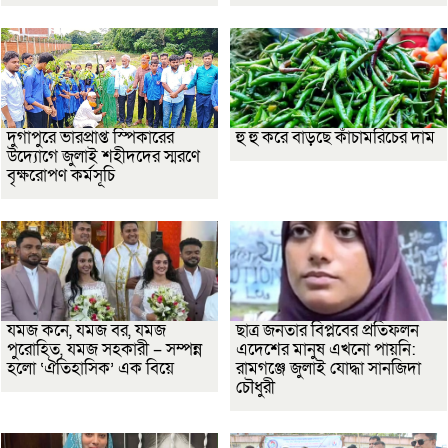
দুর্গাপুরে ভারপ্রাপ্ত স্পিকারের
হু হু করে বাড়ছে কাঁচামরিচের দাম
উদ্যোগে জুলাই শহীদদের স্মরণে
বৃক্ষরোপণ কর্মসূচি
যমজ কনে, যমজ বর, যমজ
ছাত্র জনতার বিপ্লবের প্রতিফলন
পুরোহিত, যমজ সহকারী – সম্পন্ন
এদেশের মানুষ এখনো পায়নি:
হলো ‘ঐতিহাসিক’ এক বিয়ে
রামগঞ্জে জুলাই যোদ্ধা সানজিদা
চৌধুরী