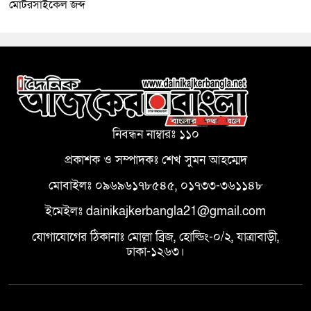
মোটরসাইকেল জব্দ
নিবন্ধন নাম্বারঃ ১১০
প্রকাশক ও সম্পাদকঃ শেখ সুমন আহম্মেদ
মোবাইলঃ ০৯৬৯৬১৭৮৫৪৫, ০১৭৩৩-৩৬১১৪৮
ইমেইলঃ dainikajkerbangla21@gmail.com
যোগাযোগের ঠিকানাঃ মোল্লা ব্রিজ, হোল্ডিং-০/২, যাত্রাবাড়ী,
ঢাকা-১২৬৩।