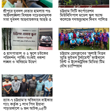
শ্রীপুরে যুবদল নেতার হামলায় পণ্ড
চট্টগ্রাম সিটি কর্পোরেশন
আইনশৃঙ্খলা বিষয়ক সচেতনামূলক
মিউনিসিপাল মডেল স্কুল অ্যান্ড
সভা যুবদল আহবায়কসহ আহত ৩
কলেজে গণঅভ্যুত্থান দিবস পালিত
৩ হাসপাতাল ও ২ স্কুলে চউকের
চট্টগ্রাম প্রেসক্লাবের ‘জুলাই বিপ্লব
পরিদর্শন, পার্কিং সংকট, নকশা
স্মৃতি ফুটবল টুর্নামেন্ট’ ফাইনালে
লঙ্ঘন ও অনিয়মে উদ্বেগ
প্রিন্ট ও ইলেকট্রনিক মিডিয়া টিম
যৌথ চ্যাম্পিয়ান
র‌্যাব-৭ চট্টগ্রাম’র অভিযানে বাইকার
গ্যাং কর্তৃক ১ লাখ পিস ইয়াবা
পাচারকালে ৬ জন আটক,০৫টি