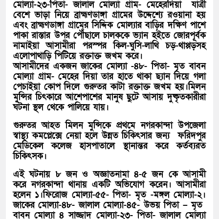
মোল্যা-২৩-পিতা- জালাল মোল্যা গ্রাম- মেহেরদিয়া যাত্রী
বেশে ভাড়া নিয়ে ব্রাহ্মণডাঙ্গা গ্রামের উদ্দেশ্যে রওয়ানা হয়
এবং ব্রাহ্মণডাঙ্গা গ্রামের সিদ্দিক মোল্যার বাড়ির দক্ষিণ পাশে
পাকা রাস্তার উপর পৌঁছালে চালককে ভ্যান হইতে জোরপূর্বক
নামাইয়া আসামীরা পরস্পর কিল-ঘুসি-লাথি চড়-থাপ্পড়সহ
এলোপাথাড়ি পিটিয়ে রক্তাক্ত জখম করে।
আসামীদের একজন জাকের মোল্যা -৪৮- পিতা- মৃত বাবন
মোল্যা গ্রাম- মেহের দিয়া তার হাতে থাকা ছ্যান দিয়ে গলা
পেচাইয়া কোপ দিলে গুরুতর কাটা রক্তাক্ত জখম হয়।মিলন
মুন্সির চিৎকারে আশেপাশের মানুষ ছুটে আসায় দুষ্কৃতকারীরা
ঘটনা স্থল থেকে পালিয়ে যায়।
গুরুতর আহত মিলন মুন্সিকে প্রথমে নগরকান্দা উপজেলা
স্বাস্থ্য কমপ্লেক্সে নেয়া হলে উন্নত চিকিৎসার জন্য ফরিদপুর
মেডিকেল কলেজ হাসপাতালে স্থানান্তর করে কর্তব্যরত
চিকিৎসক।
এই ঘটনায় ৮ জন ও অজ্ঞাতনামা ৪-৫ জন কে আসামী
করে নগরকান্দা থানায় একটি অভিযোগ করেন। আসামীরা
হলেন ১।ফিরোজ মোল্যা-৫৫- পিতা- মৃত -মঙ্গল মোল্যা-২।
জাকের মোল্যা-৪৮- জালাল মোল্যা-৪৫- উভয় পিতা – মৃত
বাবন মোল্যা ৪ সাজ্জাদ মোল্যা-২৩- পিতা- জালাল মোল্যা