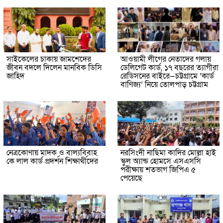
সাইকেলের চাকায় জামশেদের
আওয়ামী লীগের নেতাদের গলায়
জীবন বদলে দিলেন মানবিক ডিসি
ডেলিগেট কার্ড, ১৭ বছরের ত্যাগীরা
জাহিদ
রেডিসনের বাইরে—চট্টগ্রামে ‘কার্ড
বাণিজ্য’ নিয়ে তোলপাড় চট্টগ্রাম
নেত্রকোণায় মাদক ও বাল্যবিবাহ
নরসিংদী নাছিমা কাদির মোল্লা হাই
কে লাল কার্ড প্রদর্শন শিক্ষার্থীদের
স্কুল অ্যান্ড হোমসে এসএসসি
পরীক্ষায় শতভাগ জিপিএ ৫
পেয়েছে