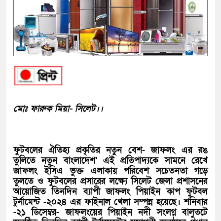
মোঃ ফারুক মিয়া- সিলেট।।
ফুটবলের ঐতিহ্য প্রকৃতির নতুন বেশ- জাফলং এর রঙ
তুলিতে নতুন বাংলাদেশ’ এই প্রতিপাদ্যকে সামনে রেখে
জাফলং ইসিএ ভুক্ত এলাকায় পরিবেশ সচেতনতা গড়ে
তুলতে ও ফুটবলের প্রসারের লক্ষ্যে সিলেট জেলা প্রশাসনের
আয়োজিত তিনদিন ব্যাপী জাফলং পিয়াইন কাপ ফুটবল
টুর্নামেন্ট -২০২৪ এর ফাইনাল খেলা সম্পন্ন হয়েছে। শনিবার
-২১ ডিসেম্বর- জাফলংয়ের পিয়াইন নদী সংলগ্ন বালুতটে