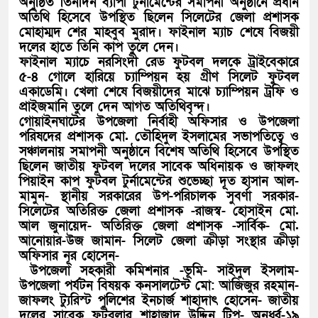
অনুষ্ঠিত তিনদিন ব্যাপী টুর্নামেন্টের সমাপনী অনুষ্ঠানে প্রধান
অতিথি হিসেবে উপস্থিত ছিলেন সিলেটের জেলা প্রশাসক
মোহাম্মদ শের মাহবুব মুরাদ। ফাইনাল ম্যাচ শেষে বিজয়ী
দলের হাতে তিনি কাপ তুলে দেন।
ফাইনাল ম্যাচে নরসিংদী রেড ফুটবল দলকে ট্রাইবেকারে
৫-৪ গোলে হারিয়ে চ্যাম্পিয়ন হয় গ্রীণ সিলেট ফুটবল
একাডেমি। খেলা শেষে বিজয়ীদের মাঝে চ্যাম্পিয়ন ট্রফি ও
প্রাইজমানি তুলে দেন আগত অতিথিবৃন্দ।
গোয়াইনঘাটের উপজেলা নির্বাহী অফিসার ও উপজেলা
পরিষদের প্রশাসক মো. তৌহিদুল ইসলামের সভাপতিত্বে ও
সঞ্চালনায় সমাপনী অনুষ্ঠানে বিশেষ অতিথি হিসেবে উপস্থিত
ছিলেন জাতীয় ফুটবল দলের সাবেক অধিনায়ক ও জাফলং
পিয়াইন কাপ ফুটবল টুর্নামেন্টের শুভেচ্ছা দূত হাসান আল-
মামুন- স্থানীয় সরকারের উপ-পরিচালক সুবর্ণা সরকার-
সিলেটের অতিরিক্ত জেলা প্রশাসক -রাজস্ব- হোসাইন মো.
আল জুনায়েদ- অতিরিক্ত জেলা প্রশাসক -সার্বিক- মো.
আনোয়ার-উজ জামান- সিলেট জেলা ক্রীড়া সংস্থার ক্রীড়া
অফিসার নূর হোসেন-
উপজেলা সহকারী কমিশনার -ভূমি- সাইদুল ইসলাম-
উপজেলা পর্যটন বিষয়ক কনসালটেন্ট মো: আজিজুর রহমান-
জাফলং ট্যুরিস্ট পুলিশের ইনচার্জ শাহাদাৎ হোসেন- জাতীয়
দলের সাবেক ফুটবলার শাহাজাদ উদ্দিন টিপু- অনূর্ধ্ব-১৯