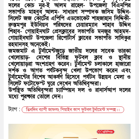
দলের কোচ নুর-ই আলম রাহেল- উপজেলা বিএনপির
সভাপতি মাহবুব আলম- সাধারণ সম্পাদক জসিম উদ্দিন-
সিলেট জজ কোর্টের এপিপি এডভোকেট শাহজাহান সিদ্দিকী-
রুস্তমপুর ইউনিয়ন পরিষদের চেয়ারম্যান শাহাব উদ্দিন
শিহাব- গোয়াইনঘাট প্রেসক্লাবের সভাপতি মনজুর আহমদ-
গোয়াইনঘাট উপজেলা রিপোর্টার্স ক্লাবের সভাপতি সাদিকুর
রহমানসহ অনেকেই।
জমজমাট এ টুর্নামেন্টজুড়ে জাতীয় দলের সাবেক তারকা
খেলোয়াড়- দেশের বিভিন্ন ফুটবল ক্লাব ও স্থানীয়
খেলোয়াড়রা অংশগ্রহণ করেন। টুর্নামেন্ট চলাকালে হাজারো
দর্শক ও আগত পর্যটকবৃন্দ খেলা উপভোগ করেন এবং
টুর্নামেন্টের বিশেষ আকর্ষণ হিসেবে পর্যটন উন্নয়ন মেলা ও
সিলেট ফটোফেস্ট ঘুরে দেখেন অতিথিবৃন্দরা।
উপস্থিত অতিথিবৃন্দরা চ্যাম্পিয়ন দল ও রানার্সআপ দলের
মধ্যে পুরষ্কার তোলে দেন।
ট্যাগ :
তিনদিন ব্যাপী জাফলং পিয়াইন কাপ ফুটবল টুর্নামেন্ট সম্পন্ন।।