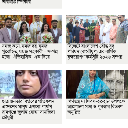
ভারপ্রাপ্ত স্পিকার
যমজ কনে, যমজ বর, যমজ
সিলেটে বাংলাদেশ বৌদ্ধ যুব
পুরোহিত, যমজ সহকারী – সম্পন্ন
পরিষদ (বাবৌযুপ) এর বার্ষিক
হলো ‘ঐতিহাসিক’ এক বিয়ে
বৃক্ষরোপণ কর্মসূচি ২০২৬ সম্পন্ন
ছাত্র জনতার বিপ্লবের প্রতিফলন
‘গণতন্ত্র মা দিবস-২০২৬’ উপলক্ষে
এদেশের মানুষ এখনো পায়নি:
আলোচনা সভা ও পুরস্কার বিতরণ
রামগঞ্জে জুলাই যোদ্ধা সানজিদা
অনুষ্ঠিত
চৌধুরী