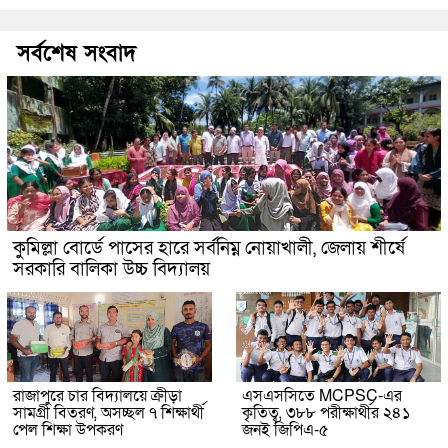
সর্বশেষ সংবাদ
কুমিল্লা বোর্ডে পাসের হারে সর্বনিম্ন নোয়াখালী, জেলায় শীর্ষে
সরকারি বালিকা উচ্চ বিদ্যালয়
রাজাপুরে চার বিদ্যালয়ে ক্রীড়া
এসএসসিতে MCPSC-এর
সামগ্রী বিতরণ, অসচ্ছল ৭ শিক্ষার্থী
কৃতিত্ব, ৩৮৮ পরীক্ষার্থীর ২৪১
পেল শিক্ষা উপকরণ
জনই জিপিএ-৫