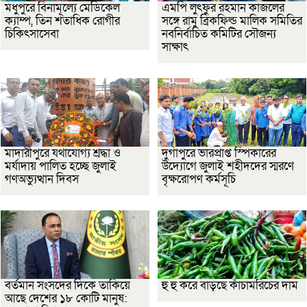
মধুপুরে বিনামূল্যে মেডিকেল
এমপি লুৎফুর রহমান কাজলের
ক্যাম্প, তিন শতাধিক রোগীর
সঙ্গে রামু ব্রিকফিল্ড মালিক সমিতির
চিকিৎসাসেবা
নবনির্বাচিত কমিটির সৌজন্য
সাক্ষাৎ
মাদারীপুরে যথাযোগ্য শ্রদ্ধা ও
দুর্গাপুরে ভারপ্রাপ্ত স্পিকারের
মর্যাদায় পালিত হচ্ছে জুলাই
উদ্যোগে জুলাই শহীদদের স্মরণে
গণঅভ্যুত্থান দিবস
বৃক্ষরোপণ কর্মসূচি
বর্তমান সংসদের দিকে তাকিয়ে
হু হু করে বাড়ছে কাঁচামরিচের দাম
আছে দেশের ১৮ কোটি মানুষ: