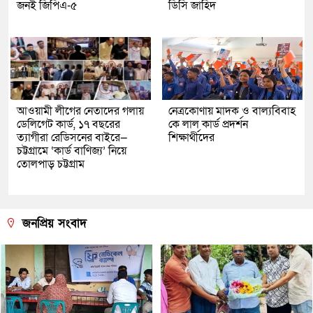
জনই জিপিএ-৫
ডিসি জাহিদ
আওয়ামী লীগের নেতাদের গলায়
নেত্রকোণায় মাদক ও বাল্যবিবাহ
ডেলিগেট কার্ড, ১৭ বছরের
কে লাল কার্ড প্রদর্শন
ত্যাগীরা রেডিসনের বাইরে—
শিক্ষার্থীদের
চট্টগ্রামে ‘কার্ড বাণিজ্য’ নিয়ে
তোলপাড় চট্টগ্রাম
জনপ্রিয় সংবাদ