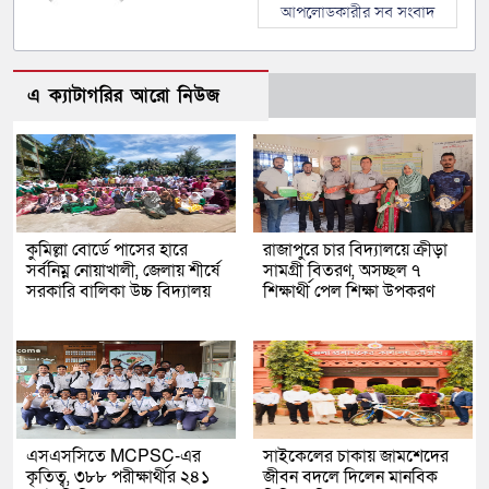
আপলোডকারীর সব সংবাদ
এ ক্যাটাগরির আরো নিউজ
কুমিল্লা বোর্ডে পাসের হারে
রাজাপুরে চার বিদ্যালয়ে ক্রীড়া
সর্বনিম্ন নোয়াখালী, জেলায় শীর্ষে
সামগ্রী বিতরণ, অসচ্ছল ৭
সরকারি বালিকা উচ্চ বিদ্যালয়
শিক্ষার্থী পেল শিক্ষা উপকরণ
এসএসসিতে MCPSC-এর
সাইকেলের চাকায় জামশেদের
কৃতিত্ব, ৩৮৮ পরীক্ষার্থীর ২৪১
জীবন বদলে দিলেন মানবিক