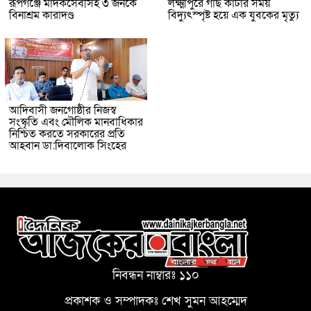
রূপগঞ্জে মাদকসেবীসহ ৩ জনকে
লক্ষ্মীপুরে গাছ কাটার সময়
বিনাশ্রম কারাদণ্ড
বিদ্যুৎস্পৃষ্ট হয়ে এক যুবকের মৃত্যু
আদিবাসী জনগোষ্ঠীর নিজস্ব
সংস্কৃতি এবং মৌলিক মানবাধিকার
নিশ্চিত করতে সরকারের প্রতি
আহবান ডা:দিবালোক সিংহের
নিবন্ধন নাম্বারঃ ১১০
প্রকাশক ও সম্পাদকঃ শেখ সুমন আহম্মেদ