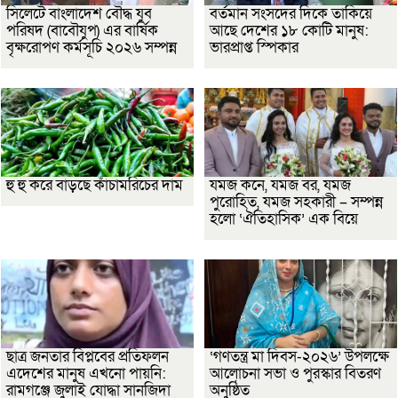
সিলেটে বাংলাদেশ বৌদ্ধ যুব
বর্তমান সংসদের দিকে তাকিয়ে
পরিষদ (বাবৌযুপ) এর বার্ষিক
আছে দেশের ১৮ কোটি মানুষ:
বৃক্ষরোপণ কর্মসূচি ২০২৬ সম্পন্ন
ভারপ্রাপ্ত স্পিকার
হু হু করে বাড়ছে কাঁচামরিচের দাম
যমজ কনে, যমজ বর, যমজ
পুরোহিত, যমজ সহকারী – সম্পন্ন
হলো ‘ঐতিহাসিক’ এক বিয়ে
ছাত্র জনতার বিপ্লবের প্রতিফলন
‘গণতন্ত্র মা দিবস-২০২৬’ উপলক্ষে
এদেশের মানুষ এখনো পায়নি:
আলোচনা সভা ও পুরস্কার বিতরণ
রামগঞ্জে জুলাই যোদ্ধা সানজিদা
অনুষ্ঠিত