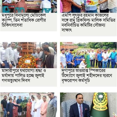
মধুপুরে বিনামূল্যে মেডিকেল
এমপি লুৎফুর রহমান কাজলের
ক্যাম্প, তিন শতাধিক রোগীর
সঙ্গে রামু ব্রিকফিল্ড মালিক সমিতির
চিকিৎসাসেবা
নবনির্বাচিত কমিটির সৌজন্য
সাক্ষাৎ
মাদারীপুরে যথাযোগ্য শ্রদ্ধা ও
দুর্গাপুরে ভারপ্রাপ্ত স্পিকারের
মর্যাদায় পালিত হচ্ছে জুলাই
উদ্যোগে জুলাই শহীদদের স্মরণে
গণঅভ্যুত্থান দিবস
বৃক্ষরোপণ কর্মসূচি