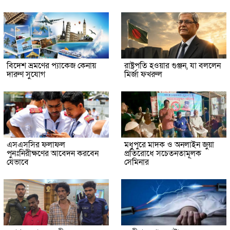
বিদেশ ভ্রমণের প্যাকেজ কেনায়
রাষ্ট্রপতি হওয়ার গুঞ্জন, যা বললেন
দারুণ সুযোগ
মির্জা ফখরুল
এসএসসির ফলাফল
মধুপুরে মাদক ও অনলাইন জুয়া
পুনঃনিরীক্ষণের আবেদন করবেন
প্রতিরোধে সচেতনতামূলক
যেভাবে
সেমিনার