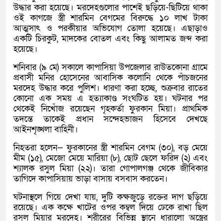
উদ্ধার করা হয়েছে। মরদেহগুলোর পাশেই ছড়িয়ে-ছিটিয়ে থাকা
ওই কাগজে স্ত্রী শারমিন বেগমের বিরুদ্ধে ১০ লাখ টাকা
আত্মসাৎ ও পরকীয়ার অভিযোগ তোলা হয়েছে। এছাড়াও
একটি চিরকুট, মাদকের বোতল এবং কিছু আলামত জব্দ করা
হয়েছে।
শনিবার (৯ মে) সকালে কাপাসিয়া উপজেলার রাউতকোনা গ্রামে
প্রবাসী মনির হোসেনের আবাসিক কলোনি থেকে পাঁচজনের
মরদেহ উদ্ধার করে পুলিশ। ধারণা করা হচ্ছে, শুক্রবার রাতের
কোনো এক সময় এ হত্যাকাণ্ড সংঘটিত হয়। ঘটনার পর
থেকেই নিখোঁজ রয়েছেন গৃহকর্তা ফুরকান মিয়া। প্রাথমিক
তদন্তে তাকেই প্রধান সন্দেহভাজন হিসেবে দেখছে
আইনশৃঙ্খলা বাহিনী।
নিহতরা হলেন— ফুরকানের স্ত্রী শারমিন বেগম (৩০), বড় মেয়ে
মীম (১৫), মেজো মেয়ে মারিয়া (৮), ছোট ছেলে ফরিদ (২) এবং
শ্যালক রসুল মিয়া (২২)। তারা গোপালগঞ্জ থেকে জীবিকার
তাগিদে কাপাসিয়ায় ভাড়া বাসায় বসবাস করতেন।
ঘটনাস্থলে গিয়ে দেখা যায়, দুটি কক্ষজুড়ে রক্তের দাগ ছড়িয়ে
রয়েছে। এক কক্ষে খাটের ওপর কম্বল দিয়ে ঢেকে রাখা ছিল
রসুল মিয়ার মরদেহ। শরীরের বিভিন্ন স্থানে ধারালো অস্ত্রের