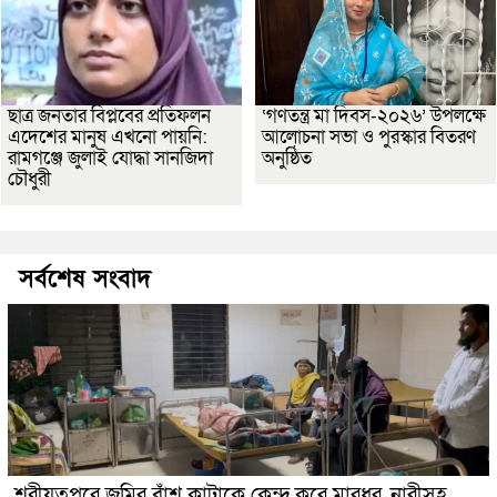
ছাত্র জনতার বিপ্লবের প্রতিফলন
‘গণতন্ত্র মা দিবস-২০২৬’ উপলক্ষে
এদেশের মানুষ এখনো পায়নি:
আলোচনা সভা ও পুরস্কার বিতরণ
রামগঞ্জে জুলাই যোদ্ধা সানজিদা
অনুষ্ঠিত
চৌধুরী
সর্বশেষ সংবাদ
শরীয়তপুরে জমির বাঁশ কাটাকে কেন্দ্র করে মারধর, নারীসহ