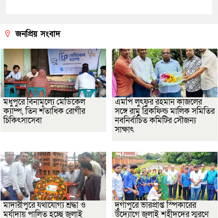
জনপ্রিয় সংবাদ
মধুপুরে বিনামূল্যে মেডিকেল
এমপি লুৎফুর রহমান কাজলের
ক্যাম্প, তিন শতাধিক রোগীর
সঙ্গে রামু ব্রিকফিল্ড মালিক সমিতির
চিকিৎসাসেবা
নবনির্বাচিত কমিটির সৌজন্য
সাক্ষাৎ
মাদারীপুরে যথাযোগ্য শ্রদ্ধা ও
দুর্গাপুরে ভারপ্রাপ্ত স্পিকারের
মর্যাদায় পালিত হচ্ছে জুলাই
উদ্যোগে জুলাই শহীদদের স্মরণে