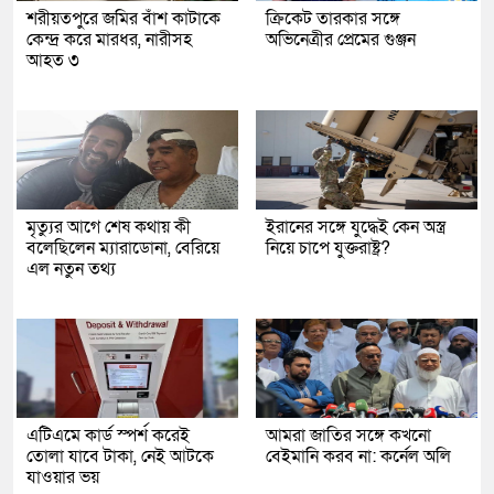
শরীয়তপুরে জমির বাঁশ কাটাকে
ক্রিকেট তারকার সঙ্গে
কেন্দ্র করে মারধর, নারীসহ
অভিনেত্রীর প্রেমের গুঞ্জন
আহত ৩
মৃত্যুর আগে শেষ কথায় কী
ইরানের সঙ্গে যুদ্ধেই কেন অস্ত্র
বলেছিলেন ম্যারাডোনা, বেরিয়ে
নিয়ে চাপে যুক্তরাষ্ট্র?
এল নতুন তথ্য
এটিএমে কার্ড স্পর্শ করেই
আমরা জাতির সঙ্গে কখনো
তোলা যাবে টাকা, নেই আটকে
বেইমানি করব না: কর্নেল অলি
যাওয়ার ভয়