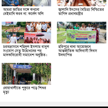
আমরা জাতির সঙ্গে কখনো
জ্বালানি উৎসের বৈচিত্র্য নিশ্চিতের
বেইমানি করব না: কর্নেল অলি
তাগিদ প্রধানমন্ত্রীর
চরভদ্রাসনে শহিদুল ইসলাম বাবুল
হরিপুরে নানা আয়োজনে
সংযোগ সেতু উদ্বোধনের পর
আন্তর্জাতিক আদিবাসী দিবস
মাদকবিরোধী সমাবেশ অনুষ্ঠিত।
উদযাপিত
নোয়াখালীতে পুকুরে পড়ে শিশুর
মৃত্যু