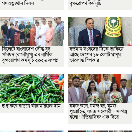
গণঅভ্যুত্থান দিবস
বৃক্ষরোপণ কর্মসূচি
সিলেটে বাংলাদেশ বৌদ্ধ যুব
বর্তমান সংসদের দিকে তাকিয়ে
পরিষদ (বাবৌযুপ) এর বার্ষিক
আছে দেশের ১৮ কোটি মানুষ:
বৃক্ষরোপণ কর্মসূচি ২০২৬ সম্পন্ন
ভারপ্রাপ্ত স্পিকার
হু হু করে বাড়ছে কাঁচামরিচের দাম
যমজ কনে, যমজ বর, যমজ
পুরোহিত, যমজ সহকারী – সম্পন্ন
হলো ‘ঐতিহাসিক’ এক বিয়ে