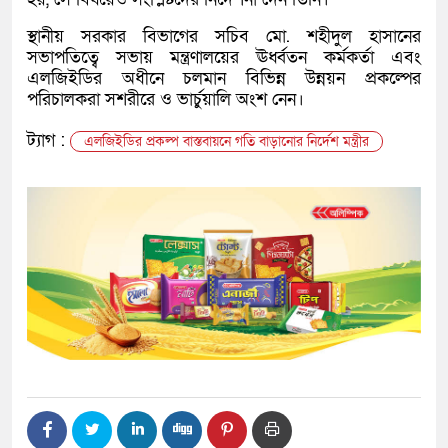
স্থানীয় সরকার বিভাগের সচিব মো. শহীদুল হাসানের
সভাপতিত্বে সভায় মন্ত্রণালয়ের ঊর্ধ্বতন কর্মকর্তা এবং
এলজিইডির অধীনে চলমান বিভিন্ন উন্নয়ন প্রকল্পের
পরিচালকরা সশরীরে ও ভার্চুয়ালি অংশ নেন।
ট্যাগ :
এলজিইডির প্রকল্প বাস্তবায়নে গতি বাড়ানোর নির্দেশ মন্ত্রীর