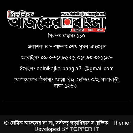
নিবন্ধন নাম্বারঃ ১১০
প্রকাশক ও সম্পাদকঃ শেখ সুমন আহম্মেদ
মোবাইলঃ ০৯৬৯৬১৭৮৫৪৫, ০১৭৩৩-৩৬১১৪৮
ইমেইলঃ dainikajkerbangla21@gmail.com
যোগাযোগের ঠিকানাঃ মোল্লা ব্রিজ, হোল্ডিং-০/২, যাত্রাবাড়ী,
ঢাকা-১২৬৩।
© দৈনিক আজকের বাংলা, সর্বস্বত্ব স্বত্বাধিকার সংরক্ষিত | Theme
Developed BY
TOPPER IT