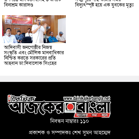
বিনাশ্রম কারাদণ্ড
বিদ্যুৎস্পৃষ্ট হয়ে এক যুবকের মৃত্যু
আদিবাসী জনগোষ্ঠীর নিজস্ব
সংস্কৃতি এবং মৌলিক মানবাধিকার
নিশ্চিত করতে সরকারের প্রতি
আহবান ডা:দিবালোক সিংহের
নিবন্ধন নাম্বারঃ ১১০
প্রকাশক ও সম্পাদকঃ শেখ সুমন আহম্মেদ