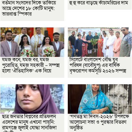
বর্তমান সংসদের দিকে তাকিয়ে
হু হু করে বাড়ছে কাঁচামরিচের দাম
আছে দেশের ১৮ কোটি মানুষ:
ভারপ্রাপ্ত স্পিকার
যমজ কনে, যমজ বর, যমজ
সিলেটে বাংলাদেশ বৌদ্ধ যুব
পুরোহিত, যমজ সহকারী – সম্পন্ন
পরিষদ (বাবৌযুপ) এর বার্ষিক
হলো ‘ঐতিহাসিক’ এক বিয়ে
বৃক্ষরোপণ কর্মসূচি ২০২৬ সম্পন্ন
ছাত্র জনতার বিপ্লবের প্রতিফলন
‘গণতন্ত্র মা দিবস-২০২৬’ উপলক্ষে
এদেশের মানুষ এখনো পায়নি:
আলোচনা সভা ও পুরস্কার বিতরণ
রামগঞ্জে জুলাই যোদ্ধা সানজিদা
অনুষ্ঠিত