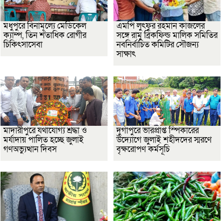
মধুপুরে বিনামূল্যে মেডিকেল
এমপি লুৎফুর রহমান কাজলের
ক্যাম্প, তিন শতাধিক রোগীর
সঙ্গে রামু ব্রিকফিল্ড মালিক সমিতির
চিকিৎসাসেবা
নবনির্বাচিত কমিটির সৌজন্য
সাক্ষাৎ
মাদারীপুরে যথাযোগ্য শ্রদ্ধা ও
দুর্গাপুরে ভারপ্রাপ্ত স্পিকারের
মর্যাদায় পালিত হচ্ছে জুলাই
উদ্যোগে জুলাই শহীদদের স্মরণে
গণঅভ্যুত্থান দিবস
বৃক্ষরোপণ কর্মসূচি