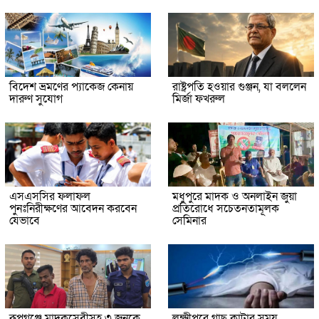
বিদেশ ভ্রমণের প্যাকেজ কেনায়
রাষ্ট্রপতি হওয়ার গুঞ্জন, যা বললেন
দারুণ সুযোগ
মির্জা ফখরুল
এসএসসির ফলাফল
মধুপুরে মাদক ও অনলাইন জুয়া
পুনঃনিরীক্ষণের আবেদন করবেন
প্রতিরোধে সচেতনতামূলক
যেভাবে
সেমিনার
রূপগঞ্জে মাদকসেবীসহ ৩ জনকে
লক্ষ্মীপুরে গাছ কাটার সময়