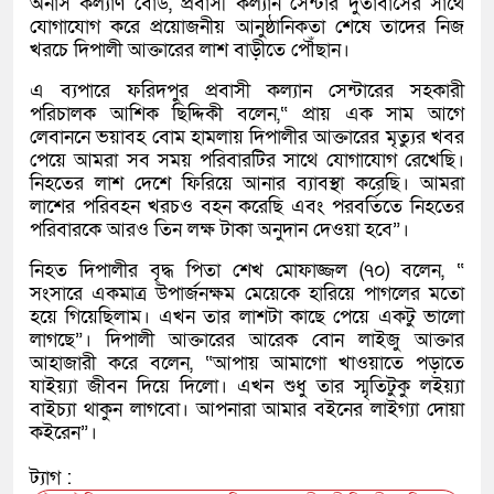
অনার্স কল্যাণ বোর্ড, প্রবাসী কল্যান সেন্টার দুতাবাসের সাথে
যোগাযোগ করে প্রয়োজনীয় আনুষ্ঠানিকতা শেষে তাদের নিজ
খরচে দিপালী আক্তারের লাশ বাড়ীতে পৌঁছান।
এ ব্যপারে ফরিদপুর প্রবাসী কল্যান সেন্টারের সহকারী
পরিচালক আশিক ছিদ্দিকী বলেন,“ প্রায় এক সাম আগে
লেবাননে ভয়াবহ বোম হামলায় দিপালীর আক্তারের মৃত্যুর খবর
পেয়ে আমরা সব সময় পরিবারটির সাথে যোগাযোগ রেখেছি।
নিহতের লাশ দেশে ফিরিয়ে আনার ব্যাবস্থা করেছি। আমরা
লাশের পরিবহন খরচও বহন করেছি এবং পরবর্তিতে নিহতের
পরিবারকে আরও তিন লক্ষ টাকা অনুদান দেওয়া হবে”।
নিহত দিপালীর বৃদ্ধ পিতা শেখ মোফাজ্জল (৭০) বলেন, “
সংসারে একমাত্র উপার্জনক্ষম মেয়েকে হারিয়ে পাগলের মতো
হয়ে গিয়েছিলাম। এখন তার লাশটা কাছে পেয়ে একটু ভালো
লাগছে”। দিপালী আক্তারের আরেক বোন লাইজু আক্তার
আহাজারী করে বলেন, “আপায় আমাগো খাওয়াতে পড়াতে
যাইয়্যা জীবন দিয়ে দিলো। এখন শুধু তার স্মৃতিটুকু লইয়্যা
বাইচ্যা থাকুন লাগবো। আপনারা আমার বইনের লাইগ্যা দোয়া
কইরেন”।
ট্যাগ :