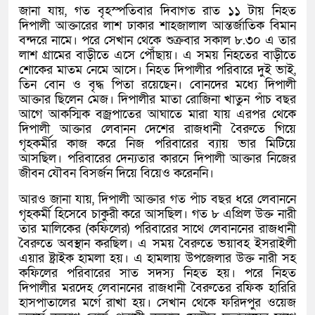
জানা যায়, গত বৃহস্পতিবার দিবাগত রাত ১১ টায় নিহত
দিপালী আক্তারের লাশ ঢাকার শাহজালাল আন্তর্জাতিক বিমান
বন্দরে নামে। পরে সেখান থেকে শুক্রবার সকাল ৮.৩০ এ তার
লাশ গ্রামের বাড়ীতে এসে পৌঁছায়। এ সময় নিহতের বাড়ীতে
শোকের মাতম নেমে আসে। নিহত দিপালীর পরিবারে দুই ভাই,
তিন বোন ও বৃদ্ধ পিতা রয়েছেন। বোনদের মধ্যে দিপালী
আক্তার ছিলেন মেজ। দিপালীর মাতা রোজিনা খাতুন পাঁচ বছর
আগে আকস্মিক বজ্রপাতের আঘাতে মারা যায় এরপর থেকে
দিপালী আক্তার লেবানন দেশের রাজধানী বৈরুতে গিয়ে
গৃহকর্মীর কাজ করে নিজ পরিবারের ব্যায় ভার মিটিয়ে
আসছিল। পরিবারের দেন্যতার কারনে দিপালী আক্তার নিজের
জীবন যৌবন বিসর্জন দিয়ে বিয়েও করেননি।
আরও জানা যায়, দিপালী আক্তার গত পাঁচ বছর ধরে লেবাননে
গৃহকর্মী হিসেবে চাকুরী করে আসছিল। গত ৮ এপ্রিল উক্ত নারী
তার মালিকের (কফিলের) পরিবারের সাথে লেবাননের রাজধানী
বৈরুতে অবস্থান করছিল। এ সময় বৈরুতে ভয়াবহ ইসরাইলী
এয়ার ষ্ট্রাইক হামলা হয়। এ হামলায় উপজেলার উক্ত নারী সহ
কফিলের পরিবারের সাত সদস্য নিহত হয়। পরে নিহত
দিপালীর মরদেহ লেবাননের রাজধানী বৈরুতের রফিক হারিরি
হাসপাতালের মর্গে রাখা হয়। সেখান থেকে ফরিদপুর ওয়েজ