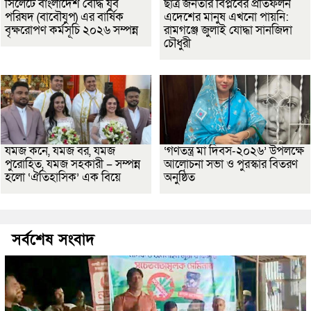
সিলেটে বাংলাদেশ বৌদ্ধ যুব
ছাত্র জনতার বিপ্লবের প্রতিফলন
পরিষদ (বাবৌযুপ) এর বার্ষিক
এদেশের মানুষ এখনো পায়নি:
বৃক্ষরোপণ কর্মসূচি ২০২৬ সম্পন্ন
রামগঞ্জে জুলাই যোদ্ধা সানজিদা
চৌধুরী
যমজ কনে, যমজ বর, যমজ
‘গণতন্ত্র মা দিবস-২০২৬’ উপলক্ষে
পুরোহিত, যমজ সহকারী – সম্পন্ন
আলোচনা সভা ও পুরস্কার বিতরণ
হলো ‘ঐতিহাসিক’ এক বিয়ে
অনুষ্ঠিত
সর্বশেষ সংবাদ