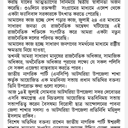
করছি যাদের আত্মত্যাগের বিনিময়ে দ্বিতীয় স্বাধীনতা অর্জন
করেছি। ৩৬দিনে রক্তক্ষয়ী সংগ্রামের মাধ্যমে এদেশ থেকে
একটা ফ্যাসিবাদ সরকারকে উৎখাত করতে পেরেছি।
আমাদের কাজ হচ্ছে দেশ গড়ার কাজ, জুলাই ২৪ এর মাধ্যমে
সাধারণ জনতা যে রাজনৈতিক অন্বেষণ ঘটিয়েছে এই
রাজনৈতিক শক্তিকে সংগঠিত করে আমরা একটা নতুন
রাজনৈতিক দলের পরিণত করেছি।
আমাদের কাজ হচ্ছে সাধারণ জনগণের সমর্থনের মাধ্যমে রাষ্ট্রীয়
ক্ষমতায় নিয়ে যাওয়া,
তখনই আমরা সাধারণ মানুষের রাজনৈতিক অধিকার, সামাজিক
অধিকার, অর্থনৈতিক অধিকার পূরণের লক্ষ্যে যে সকল পলিসি
সে সকল এজেন্ডা বাস্তবায়ন করতে পারব।
জাতীয় নাগরিক পার্টি (এনসিপি) আটঘরিয়া উপজেলা শাখা
কর্তৃক আয়োজিত এক মতবিনয় সভায় প্রধান অতিথির বক্তব্য
তিনি উপরোক্ত কথা গুলো বলেন।
আজ ১৪ই জুলাই সোমবার আটঘরিয়া উপজেলা সদর দেবোত্তর
এসবি কমপ্লেক্স এর নিচতলায় আয়োজিত মতবিনিময় সভায়
সভাপতিত্ব করেন বৈসষম্য বিরোধী ছাত্র আন্দোলনের পাবনা
জেলা শাখার সদস্য ও আটঘরিয়া উপজেলা প্রতিনিধি মহিদুল
ইসলাম রাকিব।
বিশেষ অতিথির বক্তব্য রাখেন জাতীয় নাগরিক পার্টি ঈশ্বরদী