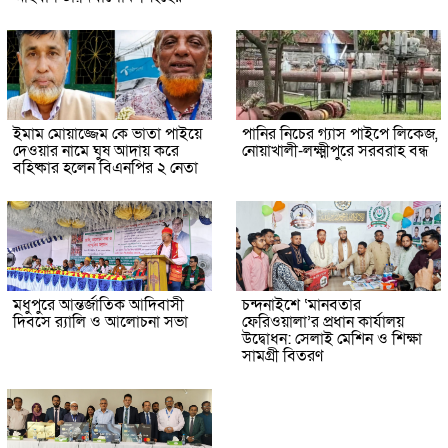
ইমাম মোয়াজ্জেম কে ভাতা পাইয়ে
পানির নিচের গ্যাস পাইপে লিকেজ,
দেওয়ার নামে ঘুষ আদায় করে
নোয়াখালী-লক্ষ্মীপুরে সরবরাহ বন্ধ
বহিষ্কার হলেন বিএনপির ২ নেতা
মধুপুরে আন্তর্জাতিক আদিবাসী
চন্দনাইশে ‘মানবতার
দিবসে র‍্যালি ও আলোচনা সভা
ফেরিওয়ালা’র প্রধান কার্যালয়
উদ্বোধন: সেলাই মেশিন ও শিক্ষা
সামগ্রী বিতরণ