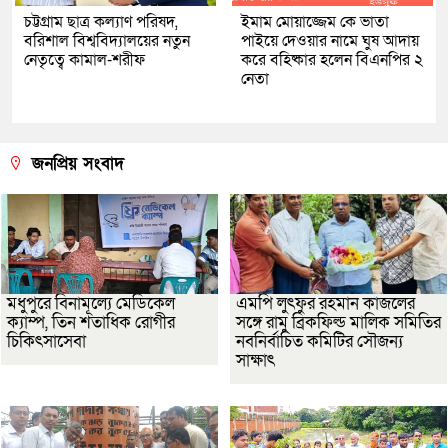
চট্টগ্রাম ছাত্র কল্যাণ পরিষদ,
ইমাম মোয়াজ্জেম কে ভাতা
বরিশাল বিশ্ববিদ্যালয়ের নতুন
পাইয়ে দেওয়ার নামে ঘুষ আদায়
নেতৃত্বে কামাল-শরীফ
করে বহিষ্কার হলেন বিএনপির ২
নেতা
জনপ্রিয় সংবাদ
মধুপুরে বিনামূল্যে মেডিকেল
এমপি লুৎফুর রহমান কাজলের
ক্যাম্প, তিন শতাধিক রোগীর
সঙ্গে রামু ব্রিকফিল্ড মালিক সমিতির
চিকিৎসাসেবা
নবনির্বাচিত কমিটির সৌজন্য
সাক্ষাৎ