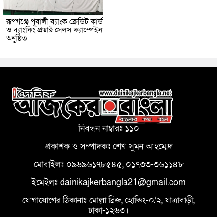
রূপগঞ্জে পূবালী ব্যাংক ক্রেডিট কার্ড
ও ব্যাংকিং প্রডাক্ট সেলস ক্যাম্পেইন
অনুষ্ঠিত
নিবন্ধন নাম্বারঃ ১১০
প্রকাশক ও সম্পাদকঃ শেখ সুমন আহম্মেদ
মোবাইলঃ ০৯৬৯৬১৭৮৫৪৫, ০১৭৩৩-৩৬১১৪৮
ইমেইলঃ dainikajkerbangla21@gmail.com
যোগাযোগের ঠিকানাঃ মোল্লা ব্রিজ, হোল্ডিং-০/২, যাত্রাবাড়ী,
ঢাকা-১২৬৩।