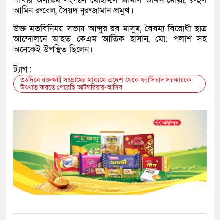
শাখার অন্যতম সংগঠন মোহাম্মদ জামাল উদ্দিন মোল্লা, রুহুল
আমিন রুবেল, সৈয়দ নুরুজামান প্রমুখ।
উক্ত মতবিনিময় সভায় আব্দুর রব মাসুম, বৈষম্য বিরোধী ছাত্র
আন্দোলনে আহত কেএম আতিক হাসান, মো: পলাশ সহ
অনেকেই উপস্থিত ছিলেন।
ট্যাগ :
৩৬দিনে রক্তক্ষয়ী সংগ্রামের মাধ্যমে এদেশ থেকে ফ্যাসিবাদ সরকারকে
উৎখাত করতে পেরেছি আটঘরিয়ায়-আসিব