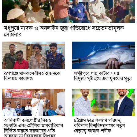
মধুপুরে মাদক ও অনলাইন জুয়া প্রতিরোধে সচেতনতামূলক
সেমিনার
রূপগঞ্জে মাদকসেবীসহ ৩ জনকে
লক্ষ্মীপুরে গাছ কাটার সময়
বিনাশ্রম কারাদণ্ড
বিদ্যুৎস্পৃষ্ট হয়ে এক যুবকের মৃত্যু
আদিবাসী জনগোষ্ঠীর নিজস্ব
চট্টগ্রাম ছাত্র কল্যাণ পরিষদ,
সংস্কৃতি এবং মৌলিক মানবাধিকার
বরিশাল বিশ্ববিদ্যালয়ের নতুন
নিশ্চিত করতে সরকারের প্রতি
নেতৃত্বে কামাল-শরীফ
আহবান ডা:দিবালোক সিংহের