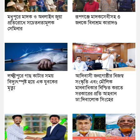
মধুপুরে মাদক ও অনলাইন জুয়া
রূপগঞ্জে মাদকসেবীসহ ৩
প্রতিরোধে সচেতনতামূলক
জনকে বিনাশ্রম কারাদণ্ড
সেমিনার
লক্ষ্মীপুরে গাছ কাটার সময়
আদিবাসী জনগোষ্ঠীর নিজস্ব
বিদ্যুৎস্পৃষ্ট হয়ে এক যুবকের
সংস্কৃতি এবং মৌলিক
মৃত্যু
মানবাধিকার নিশ্চিত করতে
সরকারের প্রতি আহবান
ডা:দিবালোক সিংহের