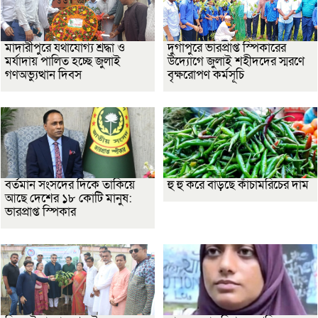
মাদারীপুরে যথাযোগ্য শ্রদ্ধা ও
দুর্গাপুরে ভারপ্রাপ্ত স্পিকারের
মর্যাদায় পালিত হচ্ছে জুলাই
উদ্যোগে জুলাই শহীদদের স্মরণে
গণঅভ্যুত্থান দিবস
বৃক্ষরোপণ কর্মসূচি
বর্তমান সংসদের দিকে তাকিয়ে
হু হু করে বাড়ছে কাঁচামরিচের দাম
আছে দেশের ১৮ কোটি মানুষ:
ভারপ্রাপ্ত স্পিকার