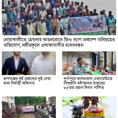
নোয়াখালীতে মেঘনার ভাঙনরোধে জিও ব্যাগ প্রকল্পে অনিয়মের
অভিযোগ, নদীরকূলে এলাকাবাসীর মানববন্ধন
রূপগঞ্জের দুই প্রজন্মের দুই সেরা
দুর্গাপুরে কালচারাল একাডেমিতে
থানা নির্বাহী অফিসার
বিশ্বকবি রবীন্দ্রনাথ ঠাকুরের
৮৫তম প্রয়াণ দিবস পালিত