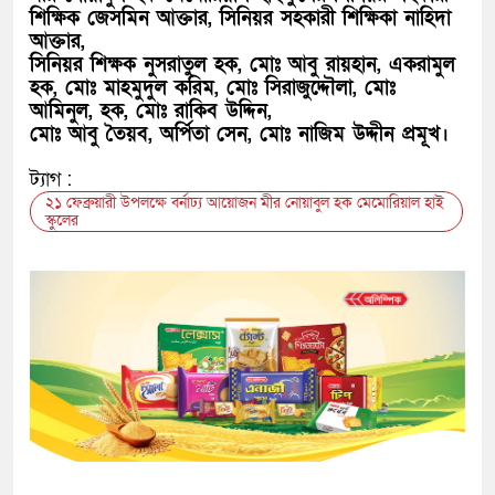
শিক্ষিক জেসমিন আক্তার, সিনিয়র সহকারী শিক্ষিকা নাহিদা
আক্তার,
সিনিয়র শিক্ষক নুসরাতুল হক, মোঃ আবু রায়হান, একরামুল
হক, মোঃ মাহমুদুল করিম, মোঃ সিরাজুদ্দৌলা, মোঃ
আমিনুল, হক, মোঃ রাকিব উদ্দিন,
মোঃ আবু তৈয়ব, অর্পিতা সেন, মোঃ নাজিম উদ্দীন প্রমূখ।
ট্যাগ :
২১ ফেব্রুয়ারী উপলক্ষে বর্নাঢ্য আয়োজন মীর নোয়াবুল হক মেমোরিয়াল হাই
স্কুলের