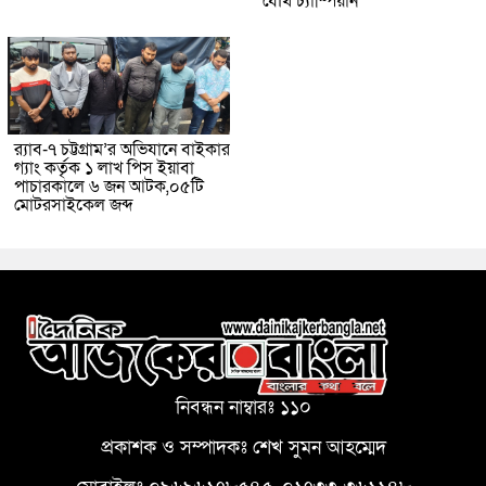
যৌথ চ্যাম্পিয়ান
র‌্যাব-৭ চট্টগ্রাম’র অভিযানে বাইকার
গ্যাং কর্তৃক ১ লাখ পিস ইয়াবা
পাচারকালে ৬ জন আটক,০৫টি
মোটরসাইকেল জব্দ
নিবন্ধন নাম্বারঃ ১১০
প্রকাশক ও সম্পাদকঃ শেখ সুমন আহম্মেদ