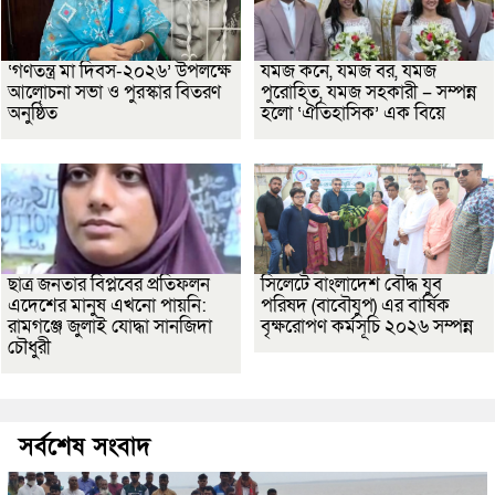
‘গণতন্ত্র মা দিবস-২০২৬’ উপলক্ষে
যমজ কনে, যমজ বর, যমজ
আলোচনা সভা ও পুরস্কার বিতরণ
পুরোহিত, যমজ সহকারী – সম্পন্ন
অনুষ্ঠিত
হলো ‘ঐতিহাসিক’ এক বিয়ে
ছাত্র জনতার বিপ্লবের প্রতিফলন
সিলেটে বাংলাদেশ বৌদ্ধ যুব
এদেশের মানুষ এখনো পায়নি:
পরিষদ (বাবৌযুপ) এর বার্ষিক
রামগঞ্জে জুলাই যোদ্ধা সানজিদা
বৃক্ষরোপণ কর্মসূচি ২০২৬ সম্পন্ন
চৌধুরী
সর্বশেষ সংবাদ