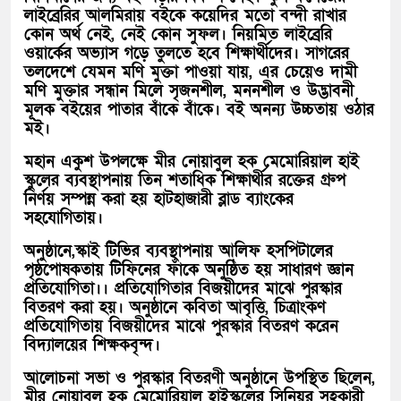
লাইব্রেরির আলমিরায় বইকে কয়েদির মতো বন্দী রাখার
কোন অর্থ নেই, নেই কোন সুফল। নিয়মিত লাইব্রেরি
ওয়ার্কের অভ্যাস গড়ে তুলতে হবে শিক্ষার্থীদের। সাগরের
তলদেশে যেমন মণি মুক্তা পাওয়া যায়, এর চেয়েও দামী
মণি মুক্তার সন্ধান মিলে সৃজনশীল, মননশীল ও উদ্ভাবনী
মূলক বইয়ের পাতার বাঁকে বাঁকে। বই অনন্য উচ্চতায় ওঠার
মই।
মহান একুশ উপলক্ষে মীর নোয়াবুল হক মেমোরিয়াল হাই
স্কুলের ব্যবস্থাপনায় তিন শতাধিক শিক্ষার্থীর রক্তের গ্রুপ
নির্ণয় সম্পন্ন করা হয় হাটহাজারী ব্লাড ব্যাংকের
সহযোগিতায়।
অনুষ্ঠানে,স্কাই টিভির ব্যবস্থাপনায় আলিফ হসপিটালের
পৃষ্ঠপোষকতায় টিফিনের ফাঁকে অনুষ্ঠিত হয় সাধারণ জ্ঞান
প্রতিযোগিতা।। প্রতিযোগিতার বিজয়ীদের মাঝে পুরস্কার
বিতরণ করা হয়। অনুষ্ঠানে কবিতা আবৃত্তি, চিত্রাংকণ
প্রতিযোগিতায় বিজয়ীদের মাঝে পুরস্কার বিতরণ করেন
বিদ্যালয়ের শিক্ষকবৃন্দ।
আলোচনা সভা ও পুরস্কার বিতরণী অনুষ্ঠানে উপস্থিত ছিলেন,
মীর নোয়াবুল হক মেমোরিয়াল হাইস্কুলের সিনিয়র সহকারী