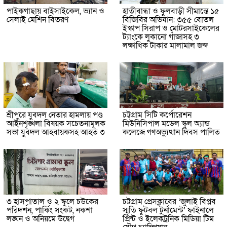
পাইকগাছায় বাইসাইকেল, ভ্যান ও
হাতীবান্ধা ও ফুলবাড়ী সীমান্তে ১৫
সেলাই মেশিন বিতরণ
বিজিবির অভিযান: ৩৫৫ বোতল
ইস্কাপ সিরাপ ও মোটরসাইকেলের
ট্যাংকে লুকানো গাঁজাসহ ৩
লক্ষাধিক টাকার মালামাল জব্দ
শ্রীপুরে যুবদল নেতার হামলায় পণ্ড
চট্টগ্রাম সিটি কর্পোরেশন
আইনশৃঙ্খলা বিষয়ক সচেতনামূলক
মিউনিসিপাল মডেল স্কুল অ্যান্ড
সভা যুবদল আহবায়কসহ আহত ৩
কলেজে গণঅভ্যুত্থান দিবস পালিত
৩ হাসপাতাল ও ২ স্কুলে চউকের
চট্টগ্রাম প্রেসক্লাবের ‘জুলাই বিপ্লব
পরিদর্শন, পার্কিং সংকট, নকশা
স্মৃতি ফুটবল টুর্নামেন্ট’ ফাইনালে
লঙ্ঘন ও অনিয়মে উদ্বেগ
প্রিন্ট ও ইলেকট্রনিক মিডিয়া টিম