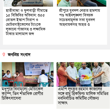
হাতীবান্ধা ও ফুলবাড়ী সীমান্তে
শ্রীপুরে যুবদল নেতার হামলায়
১৫ বিজিবির অভিযান: ৩৫৫
পণ্ড আইনশৃঙ্খলা বিষয়ক
বোতল ইস্কাপ সিরাপ ও
সচেতনামূলক সভা যুবদল
মোটরসাইকেলের ট্যাংকে
আহবায়কসহ আহত ৩
লুকানো গাঁজাসহ ৩ লক্ষাধিক
টাকার মালামাল জব্দ
জনপ্রিয় সংবাদ
মধুপুরে বিনামূল্যে মেডিকেল
এমপি লুৎফুর রহমান কাজলের
ক্যাম্প, তিন শতাধিক রোগীর
সঙ্গে রামু ব্রিকফিল্ড মালিক সমিতির
চিকিৎসাসেবা
নবনির্বাচিত কমিটির সৌজন্য
সাক্ষাৎ