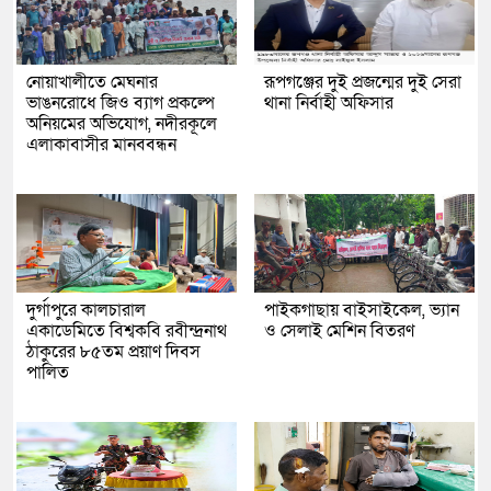
নোয়াখালীতে মেঘনার
রূপগঞ্জের দুই প্রজন্মের দুই সেরা
ভাঙনরোধে জিও ব্যাগ প্রকল্পে
থানা নির্বাহী অফিসার
অনিয়মের অভিযোগ, নদীরকূলে
এলাকাবাসীর মানববন্ধন
দুর্গাপুরে কালচারাল
পাইকগাছায় বাইসাইকেল, ভ্যান
একাডেমিতে বিশ্বকবি রবীন্দ্রনাথ
ও সেলাই মেশিন বিতরণ
ঠাকুরের ৮৫তম প্রয়াণ দিবস
পালিত