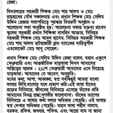
রেজা।
বিদ্যালয়ের সহকারী শিক্ষক মোঃ শাহ আলম ও মোঃ
রায়হানের যৌথ সঞ্চালনায় এবং প্রধান শিক্ষক মোঃ সেলিম
উদ্দিন রেজার সভাপতিত্বে পুরস্কার বিতরণী অনুষ্ঠান ও
আলোচনা সভা অনুষ্ঠিত হয়। আলোচনা সভায় বক্তব্য রাখেন
স্কুলের সহকারী প্রধান শিক্ষিকা নাসরিন আক্তার, সিনিয়র
সহকারী শিক্ষক মোঃ আবুল হাসেম, সিনিয়র সহকারী শিক্ষক
মোঃ শাহ আলম হাটহাজারী ব্লাড ব্যাংকের দায়িত্বশীল
এডভোকেট মোঃ আবু সোহেল।
প্রধান শিক্ষক মোঃ সেলিম উদ্দিন রেজা বলেন, মহান একুশে
ফেব্রুয়ারি এবং আন্তর্জাতিক মাতৃভাষা দিবস আমাদের
অস্তিত্বের স্মারক । ২১শে ফেব্রুয়ারী আমাদের এনে দিয়েছে
মাতৃভাষা। আমাদের যে আবেগ, অনুভূতি।
মনের কথা, আশা, আকাঙ্খা, স্বপ্ন সবকিছুই আমরা বাংলা
ভাষায় লিখি,বাংলায় বলে প্রকাশ করি।এই ভাষা যাঁদের
রক্তের বিনিময়ে, জীবনের বিনিময়ে এসেছে তাঁদের প্রতি
আমাদের বিনম্র শ্রদ্ধা,সুগভীর ভালোবাসা। তাঁদের ত্যাগের
বিনিময়ে এ ভাষায় কথা বলার অধিকার পেয়েছি। এই ভাষায়
স্বপ্ন দেখার অধিকার পেয়েছি। মহান ভাষা শহীদ সালাম,
বরকত, রফিক, জব্বার, শফিক, এবং আরো নাম না জানা