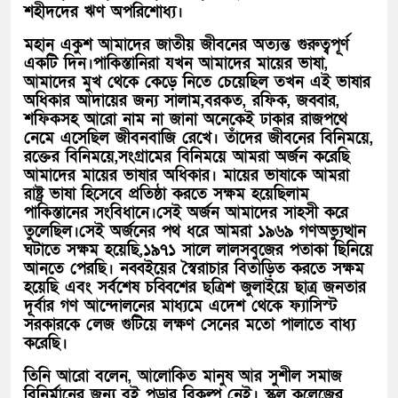
শহীদদের ঋণ অপরিশোধ্য।
মহান একুশ আমাদের জাতীয় জীবনের অত্যন্ত গুরুত্বপূর্ণ
একটি দিন।পাকিস্তানিরা যখন আমাদের মায়ের ভাষা,
আমাদের মুখ থেকে কেড়ে নিতে চেয়েছিল তখন এই ভাষার
অধিকার আদায়ের জন্য সালাম,বরকত, রফিক, জব্বার,
শফিকসহ আরো নাম না জানা অনেকেই ঢাকার রাজপথে
নেমে এসেছিল জীবনবাজি রেখে। তাঁদের জীবনের বিনিময়ে,
রক্তের বিনিময়ে,সংগ্রামের বিনিময়ে আমরা অর্জন করেছি
আমাদের মায়ের ভাষার অধিকার। মায়ের ভাষাকে আমরা
রাষ্ট্র ভাষা হিসেবে প্রতিষ্ঠা করতে সক্ষম হয়েছিলাম
পাকিস্তানের সংবিধানে।সেই অর্জন আমাদের সাহসী করে
তুলেছিল।সেই অর্জনের পথ ধরে আমরা ১৯৬৯ গণঅভ্যুত্থান
ঘটাতে সক্ষম হয়েছি,১৯৭১ সালে লালসবুজের পতাকা ছিনিয়ে
আনতে পেরছি। নব্বইয়ের স্বৈরাচার বিতাড়িত করতে সক্ষম
হয়েছি এবং সর্বশেষ চব্বিশের ছত্রিশ জুলাইয়ে ছাত্র জনতার
দূর্বার গণ আন্দোলনের মাধ্যমে এদেশ থেকে ফ্যাসিস্ট
সরকারকে লেজ গুটিয়ে লক্ষণ সেনের মতো পালাতে বাধ্য
করেছি।
তিনি আরো বলেন, আলোকিত মানুষ আর সুশীল সমাজ
বিনির্মানের জন্য বই পড়ার বিকল্প নেই। স্কুল কলেজের