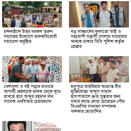
চন্দনাইশে উত্তর বরকল তরুণ
বড় সাজ্জাদের ফুফাতো ভাই ও
সমাজের উদ্যোগে মাদকবিরোধী
সহযোগী সন্ত্রাসী গোলাম সারোয়ার
সমাবেশ অনুষ্ঠিত
খানকে ঢাকার ডিবি পুলিশ কর্তৃক
গ্রেপ্তার
খেলাধুলা ও বই পড়ার মাধ্যমে
মধুপুরে ডায়রিয়ায় আক্রান্ত বীর
আগামী প্রজন্মকে মাদক থেকে দূরে
মুক্তিযোদ্ধা আব্দুস সামাদ
রাখতে হবে আব্দুর রহমান খাঁন
হাসপাতালে দ্রুত সুস্থতার জন্য
সাবেক এনবিআর চেয়ারম্যান
সবার কাছে দোয়া চেয়েছেন পৌর
বিএনপির সাধারণ সম্পাদক
খন্দকার মোতালিব