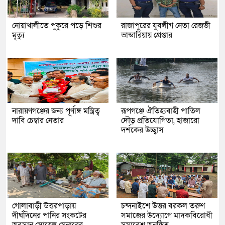
নোয়াখালীতে পুকুরে পড়ে শিশুর
রাজাপুরের যুবলীগ নেতা রেজভী
মৃত্যু
ভান্ডারিয়ায় গ্রেপ্তার
নারায়ণগঞ্জের জন্য পূর্ণাঙ্গ মন্ত্রিত্ব
রূপগঞ্জে ঐতিহ্যবাহী পাতিল
দাবি চেম্বার নেতার
দৌড় প্রতিযোগিতা, হাজারো
দর্শকের উচ্ছ্বাস
গোলাবাড়ী উত্তরপাড়ায়
চন্দনাইশে উত্তর বরকল তরুণ
দীর্ঘদিনের পানির সংকটের
সমাজের উদ্যোগে মাদকবিরোধী
অবসান সোহেল মেম্বারের
সমাবেশ অনুষ্ঠিত