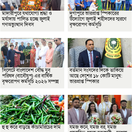
মাদারীপুরে যথাযোগ্য শ্রদ্ধা ও
দুর্গাপুরে ভারপ্রাপ্ত স্পিকারের
মর্যাদায় পালিত হচ্ছে জুলাই
উদ্যোগে জুলাই শহীদদের স্মরণে
গণঅভ্যুত্থান দিবস
বৃক্ষরোপণ কর্মসূচি
সিলেটে বাংলাদেশ বৌদ্ধ যুব
বর্তমান সংসদের দিকে তাকিয়ে
পরিষদ (বাবৌযুপ) এর বার্ষিক
আছে দেশের ১৮ কোটি মানুষ:
বৃক্ষরোপণ কর্মসূচি ২০২৬ সম্পন্ন
ভারপ্রাপ্ত স্পিকার
হু হু করে বাড়ছে কাঁচামরিচের দাম
যমজ কনে, যমজ বর, যমজ