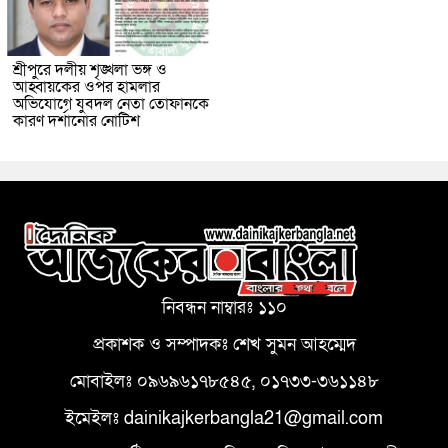
শ্রীপুরে দলীয় শৃঙ্খলা ভঙ্গ ও
আহ্বায়কের ওপর হামলার
অভিযোগে যুবদল নেতা তোফানকে
কারণ দর্শানোর নোটিশ
নিবন্ধন নাম্বারঃ ১১০
প্রকাশক ও সম্পাদকঃ শেখ সুমন আহম্মেদ
মোবাইলঃ ০৯৬৯৬১৭৮৫৪৫, ০১৭৩৩-৩৬১১৪৮
ইমেইলঃ dainikajkerbangla21@gmail.com