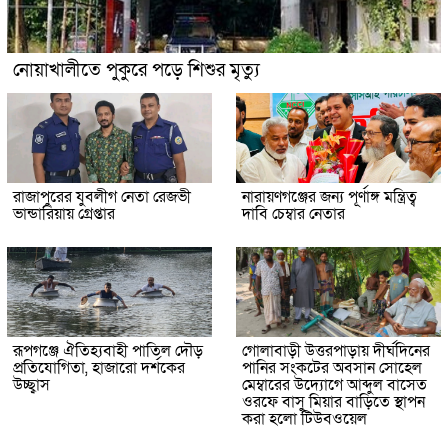
নোয়াখালীতে পুকুরে পড়ে শিশুর মৃত্যু
রাজাপুরের যুবলীগ নেতা রেজভী
নারায়ণগঞ্জের জন্য পূর্ণাঙ্গ মন্ত্রিত্ব
ভান্ডারিয়ায় গ্রেপ্তার
দাবি চেম্বার নেতার
রূপগঞ্জে ঐতিহ্যবাহী পাতিল দৌড়
গোলাবাড়ী উত্তরপাড়ায় দীর্ঘদিনের
প্রতিযোগিতা, হাজারো দর্শকের
পানির সংকটের অবসান সোহেল
উচ্ছ্বাস
মেম্বারের উদ্যোগে আব্দুল বাসেত
ওরফে বাসু মিয়ার বাড়িতে স্থাপন
করা হলো টিউবওয়েল