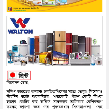
বিনোদন ডেস্ক,
দক্ষিণ ভারতের অন্যান্য চলচ্চিত্রশিল্পের মতো তেলুগু সিনেমাও
দীর্ঘদিন ধরেই নায়কনির্ভর। শতকোটি, পাঁচশ কোটি কিংবা
হাজার কোটির বক্স অফিস সাফল্যের তালিকায় বেশিরভাগ
সময়ই জায়গা করে নেয় পুরুষপ্রধান সিনেমাগুলো। সেই