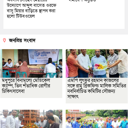
উদ্যোগে আব্দুল বাসেত ওরফে
বাসু মিয়ার বাড়িতে স্থাপন করা
হলো টিউবওয়েল
জনপ্রিয় সংবাদ
মধুপুরে বিনামূল্যে মেডিকেল
এমপি লুৎফুর রহমান কাজলের
ক্যাম্প, তিন শতাধিক রোগীর
সঙ্গে রামু ব্রিকফিল্ড মালিক সমিতির
চিকিৎসাসেবা
নবনির্বাচিত কমিটির সৌজন্য
সাক্ষাৎ