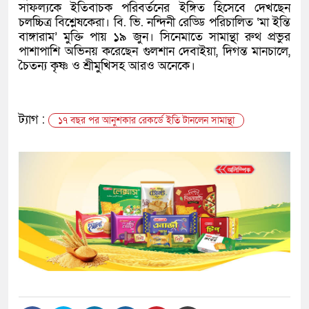
সাফল্যকে ইতিবাচক পরিবর্তনের ইঙ্গিত হিসেবে দেখছেন
চলচ্চিত্র বিশ্লেষকেরা। বি. ভি. নন্দিনী রেড্ডি পরিচালিত ‘মা ইন্তি
বাঙ্গারাম’ মুক্তি পায় ১৯ জুন। সিনেমাতে সামান্থা রুথ প্রভুর
পাশাপাশি অভিনয় করেছেন গুলশান দেবাইয়া, দিগন্ত মানচালে,
চৈতন্য কৃষ্ণ ও শ্রীমুখিসহ আরও অনেকে।
ট্যাগ :
১৭ বছর পর আনুশকার রেকর্ডে ইতি টানলেন সামান্থা