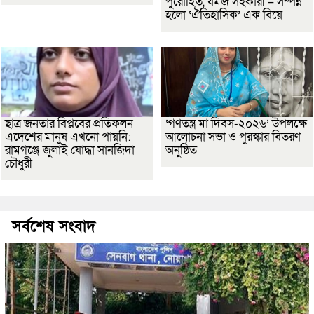
পুরোহিত, যমজ সহকারী – সম্পন্ন
হলো ‘ঐতিহাসিক’ এক বিয়ে
ছাত্র জনতার বিপ্লবের প্রতিফলন
‘গণতন্ত্র মা দিবস-২০২৬’ উপলক্ষে
এদেশের মানুষ এখনো পায়নি:
আলোচনা সভা ও পুরস্কার বিতরণ
রামগঞ্জে জুলাই যোদ্ধা সানজিদা
অনুষ্ঠিত
চৌধুরী
সর্বশেষ সংবাদ