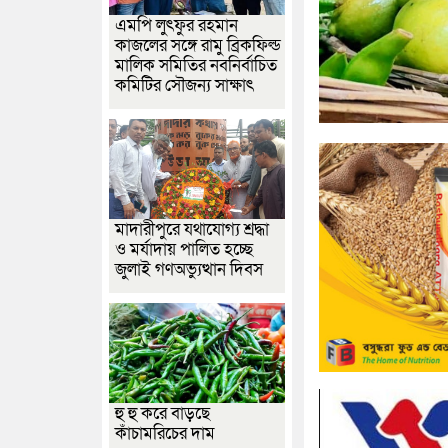
এমপি লুৎফুর রহমান
কাজলের সঙ্গে রামু ব্রিকফিল্ড
মালিক সমিতির নবনির্বাচিত
কমিটির সৌজন্য সাক্ষাৎ
মাদারীপুরে যথাযোগ্য শ্রদ্ধা
ও মর্যাদায় পালিত হচ্ছে
জুলাই গণঅভ্যুত্থান দিবস
হু হু করে বাড়ছে
কাঁচামরিচের দাম