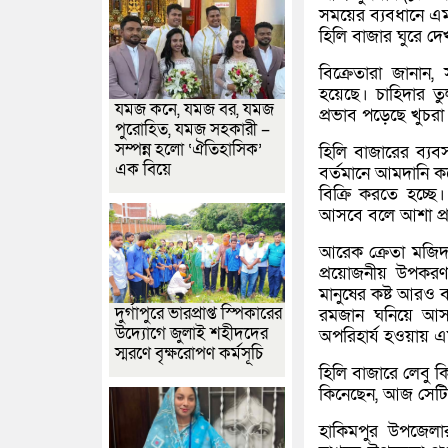
সময়ের ব্যবধানে এমন 
হিলি বাজার ঘুরে দেখ
বিক্রেতারা জানান
হয়েছে। চাহিদার ত
যমজ কনে, যমজ বর, যমজ
প্রভাব পড়েছে খুচর
পুরোহিত, যমজ সহকারী –
সম্পন্ন হলো ‘ঐতিহাসিক’
হিলি বাজারের ব্যব
এক বিয়ে
বর্তমানে আমদানি কম
বিক্রি করতে হচ্ছে
আসবে বলে আশা প্র
আরেক ক্রেতা মজিদ 
প্রয়োজনীয় উপকর
মানুষের কষ্ট আরও ব
দুর্গাপুরে ভারপ্রাপ্ত স্পিকারের
রমজান ঘনিয়ে আসায
উদ্যোগে জুলাই শহীদদের
অপরিহার্য হওয়ায় এম
স্মরণে বৃক্ষরোপণ কর্মসূচি
হিলি বাজারে লেবু
কিনেছেন, আজ সেটি
হাকিমপুর উপজেলার ন