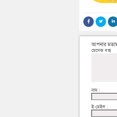
আপনার মতাম
মেসেজ বক্স
নাম :
ই-মেইল :