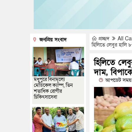
প্রচ্ছদ
All Ca
জনপ্রিয় সংবাদ
হিলিতে লেবুর হালি ৮০
হিলিতে লেবু
দাম, বিপাকে
মধুপুরে বিনামূল্যে
আপডেট সময় 
মেডিকেল ক্যাম্প, তিন
শতাধিক রোগীর
চিকিৎসাসেবা