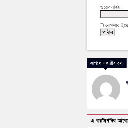
ওয়েবসাইট :
আপনার ইমেইল
আপলোডকারীর তথ্য
এ ক্যাটাগরির আর