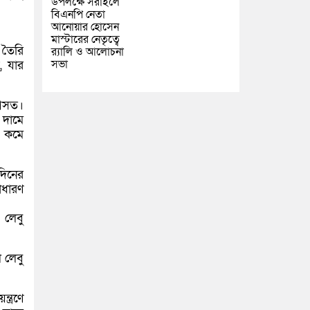
উপলক্ষে সরাইলে
বিএনপি নেতা
আনোয়ার হোসেন
মাস্টারের নেতৃত্বে
 তৈরি
র‍্যালি ও আলোচনা
সভা
, যার
 আসত।
 দামে
ম কমে
দিনের
াধারণ
 লেবু
 লেবু
ত্রণে