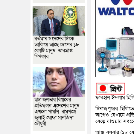
বর্তমান সংসদের দিকে
তাকিয়ে আছে দেশের ১৮
কোটি মানুষ: ভারপ্রাপ্ত
স্পিকার
ফারহান ইসলাম হিলি 
ছাত্র জনতার বিপ্লবের
প্রতিফলন এদেশের মানুষ
দিনাজপুরের হিলিতে
এখনো পায়নি: রামগঞ্জে
আগেও যেখানে প্রতি
জুলাই যোদ্ধা সানজিদা
বেড়ে যাওয়ায় সবচে
চৌধুরী
আজ বুধবার (১৮ ফেব