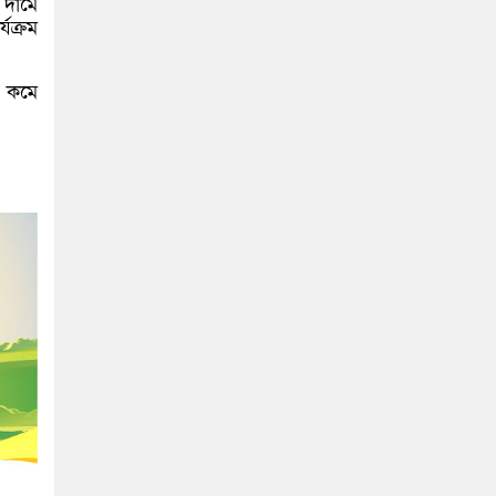
 দামে
যক্রম
ম কমে