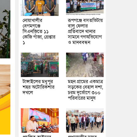
নোয়াখালীর
রূপগঞ্জে বসতভিটায়
বেগমগঞ্জে
বালু ফেলার
সিএনজিতে ১১
প্রতিবাদে থানার
কেজি গাঁজা, গ্রেপ্তার
সামনে গণঅভিযোগ
১
ও মানববন্ধন
টাঙ্গাইলের মধুপুর
মহন গ্রামের একমাত্র
শহর অটোরিকশার
সড়কের বেহাল দশা,
দখলে
চরম দুর্ভোগে ৩০০
পরিবারের মানুষ