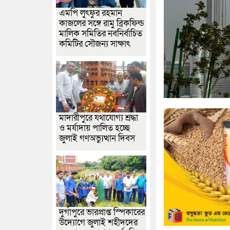
এমপি লুৎফুর রহমান
কাজলের সঙ্গে রামু ব্রিকফিল্ড
মালিক সমিতির নবনির্বাচিত
কমিটির সৌজন্য সাক্ষাৎ
মাদারীপুরে যথাযোগ্য শ্রদ্ধা
ও মর্যাদায় পালিত হচ্ছে
জুলাই গণঅভ্যুত্থান দিবস
দুর্গাপুরে ভারপ্রাপ্ত স্পিকারের
উদ্যোগে জুলাই শহীদদের