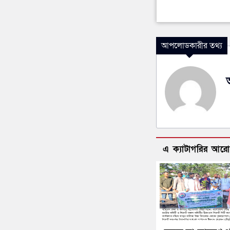
আপলোডকারীর তথ্য
এ ক্যাটাগরির আর