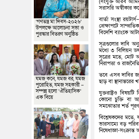
(
সংযুক্ত আরব আমি
সরাসরি অস্বীকার ক
বার্তা সংস্থা
রয়টার্স
–
‘গণতন্ত্র মা দিবস-২০২৬’
প্রেক্ষাপটে সাম্প
উপলক্ষে আলোচনা সভা ও
বিদেশি ব্যাংকে আট
পুরস্কার বিতরণ অনুষ্ঠিত
সূত্রগুলোর দাবি 
মধ্যে ৩ বিলিয়ন ডল
সূত্রের মতে, মোট 
নিরাপত্তা ও রাজন
তবে এসব দাবির জবাব
যমজ কনে, যমজ বর, যমজ
ছাড় বা স্থানান্তরের খ
পুরোহিত, যমজ সহকারী –
সম্পন্ন হলো ‘ঐতিহাসিক’
যুক্তরাষ্ট্রও বিষয়ট
এক বিয়ে
কোনো চুক্তি বা 
সমঝোতার শর্ত পূরণ
বিশ্লেষকদের মতে, 
ভারসাম্যে বড় পরি
নিষেধাজ্ঞা-সংক্রান্ত