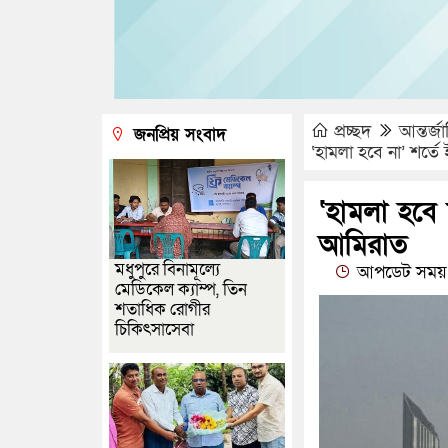
প্রচ্ছদ
আন্তর্জ
জনপ্রিয় সংবাদ
‘হামলা হবে না’ শর্ত
‘হামলা হবে 
আমিরাত
মধুপুরে বিনামূল্যে
আপডেট সময় :
মেডিকেল ক্যাম্প, তিন
শতাধিক রোগীর
চিকিৎসাসেবা