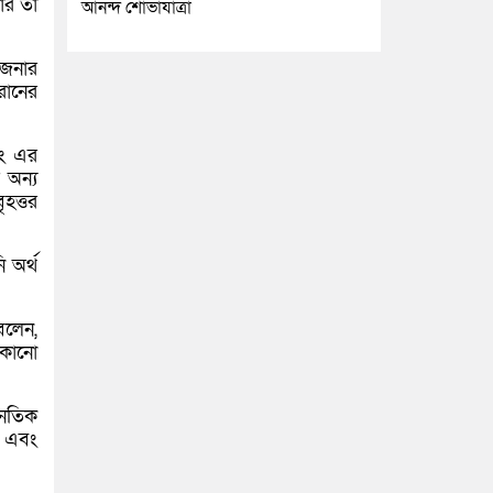
ার তা
আনন্দ শোভাযাত্রা
েজনার
রানের
বং এর
 অন্য
হত্তর
 অর্থ
 বলেন,
 কোনো
নৈতিক
ক এবং