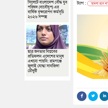
সিলেটে বাংলাদেশ বৌদ্ধ যুব
ট্যাগ :
‘হামলা হবে না
পরিষদ (বাবৌযুপ) এর
বার্ষিক বৃক্ষরোপণ কর্মসূচি
২০২৬ সম্পন্ন
ছাত্র জনতার বিপ্লবের
প্রতিফলন এদেশের মানুষ
এখনো পায়নি: রামগঞ্জে
জুলাই যোদ্ধা সানজিদা
চৌধুরী