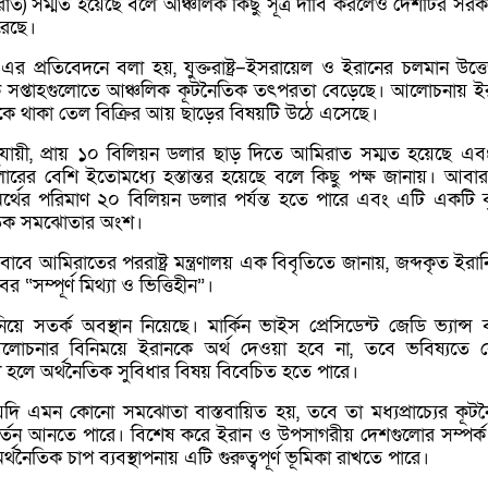
রাত
) সম্মত হয়েছে বলে আঞ্চলিক কিছু সূত্র দাবি করলেও দেশটির সরক
রেছে।
এর প্রতিবেদনে বলা হয়, যুক্তরাষ্ট্র–ইসরায়েল ও ইরানের চলমান উত্ত
্রতিক সপ্তাহগুলোতে আঞ্চলিক কূটনৈতিক তৎপরতা বেড়েছে। আলোচনায় ই
কে থাকা তেল বিক্রির আয় ছাড়ের বিষয়টি উঠে এসেছে।
অনুযায়ী, প্রায় ১০ বিলিয়ন ডলার ছাড় দিতে আমিরাত সম্মত হয়েছে এ
ারের বেশি ইতোমধ্যে হস্তান্তর হয়েছে বলে কিছু পক্ষ জানায়। আবার
অর্থের পরিমাণ ২০ বিলিয়ন ডলার পর্যন্ত হতে পারে এবং এটি একটি বৃ
ৈতিক সমঝোতার অংশ।
ে আমিরাতের পররাষ্ট্র মন্ত্রণালয় এক বিবৃতিতে জানায়, জব্দকৃত ইরানি
বর “সম্পূর্ণ মিথ্যা ও ভিত্তিহীন”।
ি নিয়ে সতর্ক অবস্থান নিয়েছে। মার্কিন ভাইস প্রেসিডেন্ট জেডি ভ্যান্স
আলোচনার বিনিময়ে ইরানকে অর্থ দেওয়া হবে না, তবে ভবিষ্যতে
 হলে অর্থনৈতিক সুবিধার বিষয় বিবেচিত হতে পারে।
যদি এমন কোনো সমঝোতা বাস্তবায়িত হয়, তবে তা মধ্যপ্রাচ্যের কূট
বর্তন আনতে পারে। বিশেষ করে
ইরান
ও উপসাগরীয় দেশগুলোর সম্পর্
 অর্থনৈতিক চাপ ব্যবস্থাপনায় এটি গুরুত্বপূর্ণ ভূমিকা রাখতে পারে।