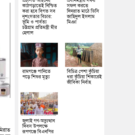
প্রচলিত আইনের
প্রধানমন্ত্রীর সফর
কাঠগড়াতেই নিশ্চিত
সফল করতে
করা হবে বিগত সব
দিনরাত মাঠে ডিসি
নৃশংসতার বিচার:
জাহিদুল ইসলাম
ভূমি ও পার্বত্য
মিঞা
চট্টগ্রাম প্রতিমন্ত্রী মীর
হেলাল
রামগঞ্জে পানিতে
বিচিত্র পেশা কুঁচিয়া
পড়ে শিশুর মৃত্যু
ধরা কুঁচিয়া শিকারেই
জীবিকা নির্বাহ
জুলাই গণ-অভ্যুত্থান
দিবস উপলক্ষে
মিরাত
রূপগঞ্জে বিএনপির