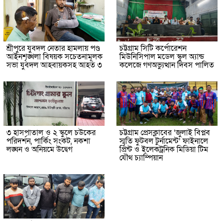
শ্রীপুরে যুবদল নেতার হামলায় পণ্ড
চট্টগ্রাম সিটি কর্পোরেশন
আইনশৃঙ্খলা বিষয়ক সচেতনামূলক
মিউনিসিপাল মডেল স্কুল অ্যান্ড
সভা যুবদল আহবায়কসহ আহত ৩
কলেজে গণঅভ্যুত্থান দিবস পালিত
৩ হাসপাতাল ও ২ স্কুলে চউকের
চট্টগ্রাম প্রেসক্লাবের ‘জুলাই বিপ্লব
পরিদর্শন, পার্কিং সংকট, নকশা
স্মৃতি ফুটবল টুর্নামেন্ট’ ফাইনালে
লঙ্ঘন ও অনিয়মে উদ্বেগ
প্রিন্ট ও ইলেকট্রনিক মিডিয়া টিম
যৌথ চ্যাম্পিয়ান