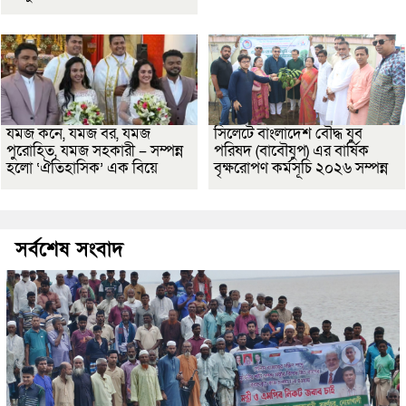
যমজ কনে, যমজ বর, যমজ
সিলেটে বাংলাদেশ বৌদ্ধ যুব
পুরোহিত, যমজ সহকারী – সম্পন্ন
পরিষদ (বাবৌযুপ) এর বার্ষিক
হলো ‘ঐতিহাসিক’ এক বিয়ে
বৃক্ষরোপণ কর্মসূচি ২০২৬ সম্পন্ন
সর্বশেষ সংবাদ