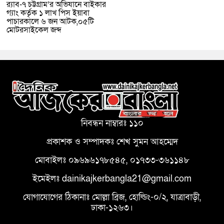
র‌্যাব-৭ চট্টগ্রাম’র অভিযানে বাইকার
গ্যাং কর্তৃক ১ লাখ পিস ইয়াবা
পাচারকালে ৬ জন আটক,০৫টি
মোটরসাইকেল জব্দ
নিবন্ধন নাম্বারঃ ১১০
প্রকাশক ও সম্পাদকঃ শেখ সুমন আহম্মেদ
মোবাইলঃ ০৯৬৯৬১৭৮৫৪৫, ০১৭৩৩-৩৬১১৪৮
ইমেইলঃ dainikajkerbangla21@gmail.com
যোগাযোগের ঠিকানাঃ মোল্লা ব্রিজ, হোল্ডিং-০/২, যাত্রাবাড়ী,
ঢাকা-১২৬৩।