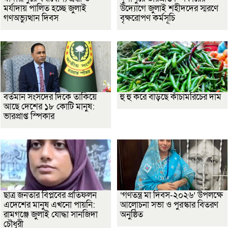
মর্যাদায় পালিত হচ্ছে জুলাই
উদ্যোগে জুলাই শহীদদের স্মরণে
গণঅভ্যুত্থান দিবস
বৃক্ষরোপণ কর্মসূচি
বর্তমান সংসদের দিকে তাকিয়ে
হু হু করে বাড়ছে কাঁচামরিচের দাম
আছে দেশের ১৮ কোটি মানুষ:
ভারপ্রাপ্ত স্পিকার
ছাত্র জনতার বিপ্লবের প্রতিফলন
‘গণতন্ত্র মা দিবস-২০২৬’ উপলক্ষে
এদেশের মানুষ এখনো পায়নি:
আলোচনা সভা ও পুরস্কার বিতরণ
রামগঞ্জে জুলাই যোদ্ধা সানজিদা
অনুষ্ঠিত
চৌধুরী