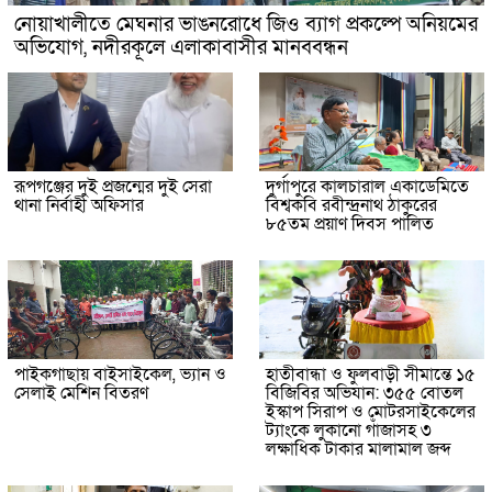
নোয়াখালীতে মেঘনার ভাঙনরোধে জিও ব্যাগ প্রকল্পে অনিয়মের
অভিযোগ, নদীরকূলে এলাকাবাসীর মানববন্ধন
রূপগঞ্জের দুই প্রজন্মের দুই সেরা
দুর্গাপুরে কালচারাল একাডেমিতে
থানা নির্বাহী অফিসার
বিশ্বকবি রবীন্দ্রনাথ ঠাকুরের
৮৫তম প্রয়াণ দিবস পালিত
পাইকগাছায় বাইসাইকেল, ভ্যান ও
হাতীবান্ধা ও ফুলবাড়ী সীমান্তে ১৫
সেলাই মেশিন বিতরণ
বিজিবির অভিযান: ৩৫৫ বোতল
ইস্কাপ সিরাপ ও মোটরসাইকেলের
ট্যাংকে লুকানো গাঁজাসহ ৩
লক্ষাধিক টাকার মালামাল জব্দ