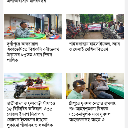
এলাকাবাসীর মানববন্ধন
দুর্গাপুরে কালচারাল
পাইকগাছায় বাইসাইকেল, ভ্যান
একাডেমিতে বিশ্বকবি রবীন্দ্রনাথ
ও সেলাই মেশিন বিতরণ
ঠাকুরের ৮৫তম প্রয়াণ দিবস
পালিত
হাতীবান্ধা ও ফুলবাড়ী সীমান্তে
শ্রীপুরে যুবদল নেতার হামলায়
১৫ বিজিবির অভিযান: ৩৫৫
পণ্ড আইনশৃঙ্খলা বিষয়ক
বোতল ইস্কাপ সিরাপ ও
সচেতনামূলক সভা যুবদল
মোটরসাইকেলের ট্যাংকে
আহবায়কসহ আহত ৩
লুকানো গাঁজাসহ ৩ লক্ষাধিক