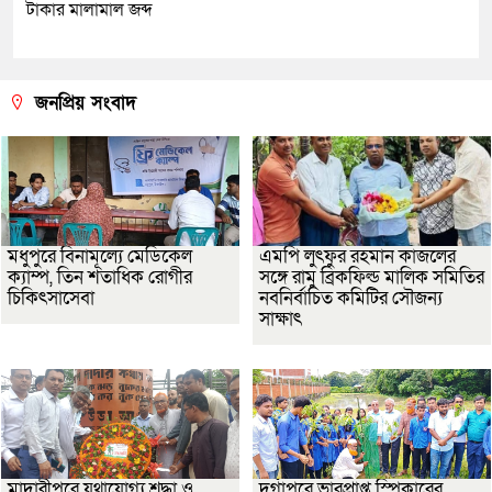
টাকার মালামাল জব্দ
জনপ্রিয় সংবাদ
মধুপুরে বিনামূল্যে মেডিকেল
এমপি লুৎফুর রহমান কাজলের
ক্যাম্প, তিন শতাধিক রোগীর
সঙ্গে রামু ব্রিকফিল্ড মালিক সমিতির
চিকিৎসাসেবা
নবনির্বাচিত কমিটির সৌজন্য
সাক্ষাৎ
মাদারীপুরে যথাযোগ্য শ্রদ্ধা ও
দুর্গাপুরে ভারপ্রাপ্ত স্পিকারের