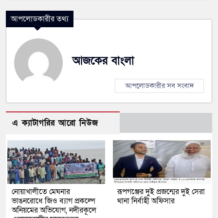
আপলোডকারীর তথ্য
আজকের বাংলা
আপলোডকারীর সব সংবাদ
এ ক্যাটাগরির আরো নিউজ
নোয়াখালীতে মেঘনার
রূপগঞ্জের দুই প্রজন্মের দুই সেরা
ভাঙনরোধে জিও ব্যাগ প্রকল্পে
থানা নির্বাহী অফিসার
অনিয়মের অভিযোগ, নদীরকূলে