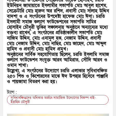
সাতকানিয়া উপজেলার সেক্রেটারি তারেক হোসাইন, চরতি
ইউনিয়ন জামায়াতে ইসলামীর সভাপতি মোঃ আবুল হাশেম,
সেক্রেটারি মোঃ হারুন অর রশিদ, প্রবাসী মোঃ সালাহ উদ্দিন
বাদশা ও এ সংগঠনের উপদেষ্টা হাফেজ মোঃ ঈসা। চরতি
ইসলামী সমাজ কল্যাণ ফাউন্ডেশনের সভাপতি সামির
হোসাইন চৌধুরী ত্বকির সঞ্চালনায় অনুষ্ঠানে অন্যান্যের মধ্যে
বক্তব্য রাখেন, এ সংগঠনের প্রতিষ্ঠাকালীন সভাপতি মোঃ
নাজিম উদ্দিন, মোঃ এনামুল হক, নেজাম উদ্দিন, প্রবাসী
মোঃ নেজাম উদ্দিন, মোঃ নাছির, মোঃ জাহেদ, মোঃ আব্দুল
হামিদ ও প্রবাসী মোঃ হামিদ প্রমুখ।
অনুষ্ঠানের সার্বিক সহযোগিতায় ছিলেন, চরতি ইসলামি সমাজ
কল্যাণ ফাউন্ডেশন সংযুক্ত আরব আমিরাত, সৌদি আরব ও
ওমান শাখা।
উল্লেখ্য, এ সংগঠনের উদ্যােগে চরতি এলাকার সুবিধাবঞ্চিত
২৫০ শিশু ও কিশোরদের মাঝে ঈদ উপহার হিসেবে পাঞ্জাবি
ও পায়জামা বিতরণ করা হয়।
ট্যাগ :
সুবিধাবঞ্চিতদের অধিকার অর্জনে সামাজিক উদ্যোগের বিকল্প নাই-
ইব্রাহিম চৌধুরী