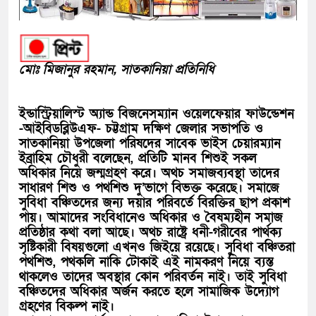
মোঃ মিজানুর রহমান, সাতকানিয়া প্রতিনিধি
ইন্ডাস্ট্রিয়ালিস্ট অ্যান্ড বিজনেসম্যান ওয়েলফেয়ার ফাউন্ডেশন
-আইবিডব্লিউএফ- চট্টগ্রাম দক্ষিণ জেলার সভাপতি ও
সাতকানিয়া উপজেলা পরিষদের সাবেক ভাইস চেয়ারম্যান
ইব্রাহিম চৌধুরী বলেছেন, প্রতিটি মানব শিশুই সকল
অধিকার নিয়ে জন্মগ্রহণ করে। অথচ সমাজব্যবস্থা তাদের
সাধারণ শিশু ও পথশিশু দু’ভাগে বিভক্ত করেছে। সমাজে
সুবিধা বঞ্চিতদের জন্য দয়ার পরিবর্তে বিরক্তির ছাপ প্রকাশ
পায়। আমাদের সংবিধানেও অধিকার ও বৈষম্যহীন সমাজ
প্রতিষ্ঠার কথা বলা আছে। অথচ রাষ্ট্রে ধনী-গরীবের পার্থক্য
সৃষ্টিকারী বিষয়গুলো এখনও জিইয়ে রয়েছে। সুবিধা বঞ্চিতরা
পথশিশু, পথকলি নাকি টোকাই এই নামকরণ নিয়ে ব্যস্ত
থাকলেও তাদের অবস্থার কোন পরিবর্তন নাই। তাই সুবিধা
বঞ্চিতদের অধিকার অর্জন করতে হলে সামাজিক উদ্যোগ
গ্রহণের বিকল্প নাই।