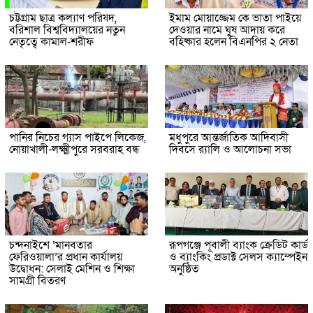
চট্টগ্রাম ছাত্র কল্যাণ পরিষদ,
ইমাম মোয়াজ্জেম কে ভাতা পাইয়ে
বরিশাল বিশ্ববিদ্যালয়ের নতুন
দেওয়ার নামে ঘুষ আদায় করে
নেতৃত্বে কামাল-শরীফ
বহিষ্কার হলেন বিএনপির ২ নেতা
পানির নিচের গ্যাস পাইপে লিকেজ,
মধুপুরে আন্তর্জাতিক আদিবাসী
নোয়াখালী-লক্ষ্মীপুরে সরবরাহ বন্ধ
দিবসে র‍্যালি ও আলোচনা সভা
চন্দনাইশে ‘মানবতার
রূপগঞ্জে পূবালী ব্যাংক ক্রেডিট কার্ড
ফেরিওয়ালা’র প্রধান কার্যালয়
ও ব্যাংকিং প্রডাক্ট সেলস ক্যাম্পেইন
উদ্বোধন: সেলাই মেশিন ও শিক্ষা
অনুষ্ঠিত
সামগ্রী বিতরণ