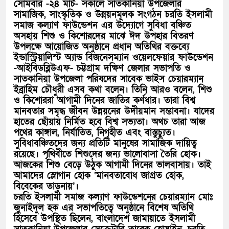
সোমবার -২৪ মার্চ- সকালে সাতকানিয়া উপজেলার
সামাজিক, সাংস্কৃতিক ও উন্নয়নমূলক সংগঠন চরতি ইসলামী
সমাজ কল্যাণ ফাউন্ডেশন এর উদ্যোগে সুবিধা বঞ্চিত
অসহায় শিশু ও কিশোরদের মাঝে ঈদ উপহার বিতরণ
উপলক্ষে আয়োজিত অনুষ্ঠানে প্রধান অতিথির বক্তব্যে
ইন্ডাস্ট্রিয়ালিস্ট অ্যান্ড বিজনেসম্যান ওয়েলফেয়ার ফাউন্ডেশন
-আইবিডব্লিউএফ- চট্টগ্রাম দক্ষিণ জেলার সভাপতি ও
সাতকানিয়া উপজেলা পরিষদের সাবেক ভাইস চেয়ারম্যান
ইব্রাহিম চৌধুরী এসব কথা বলেন। তিনি আরও বলেন, শিশু
ও কিশোররা আগামী দিনের জাতির কর্ণধার। তারা বিশ্ব
মানবতার সমৃদ্ধ জীবন উন্নয়নের উদীয়মান সম্ভাবনা। যাদের
হাতের ছোঁয়ায় নির্মিত হবে বিশ্ব সভ্যতা। অথচ তারা আজ
পথের কাঙ্গাল, নির্যাতিত, নিগৃহীত এবং বাস্তুচ্যুত।
সুবিধাবঞ্চিতদের জন্য প্রতিটি মানুষের সামাজিক দায়িত্ব
রয়েছে। পৃথিবীতে শিশুদের জন্য ভালোবাসা তৈরি হোক।
আজকের শিশু বেড়ে উঠুক আগামী দিনের ভালবাসায়। তাই
আমাদের স্লোগান হোক ‘মানবতাবোধ জাগ্রত হোক,
বিবেকের তাড়নায়’।
চরতি ইসলামী সমাজ কল্যাণ ফাউন্ডেশনের চেয়ারম্যান মোঃ
জুনাইদুল হক এর সভাপতিত্বে অনুষ্ঠানে বিশেষ অতিথি
হিসেবে উপস্থিত ছিলেন, বাংলাদেশ জামায়াতে ইসলামী