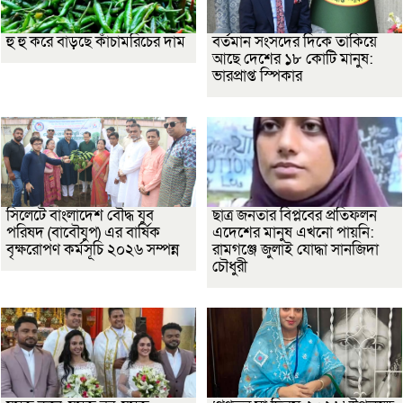
হু হু করে বাড়ছে কাঁচামরিচের দাম
বর্তমান সংসদের দিকে তাকিয়ে
আছে দেশের ১৮ কোটি মানুষ:
ভারপ্রাপ্ত স্পিকার
সিলেটে বাংলাদেশ বৌদ্ধ যুব
ছাত্র জনতার বিপ্লবের প্রতিফলন
পরিষদ (বাবৌযুপ) এর বার্ষিক
এদেশের মানুষ এখনো পায়নি:
বৃক্ষরোপণ কর্মসূচি ২০২৬ সম্পন্ন
রামগঞ্জে জুলাই যোদ্ধা সানজিদা
চৌধুরী