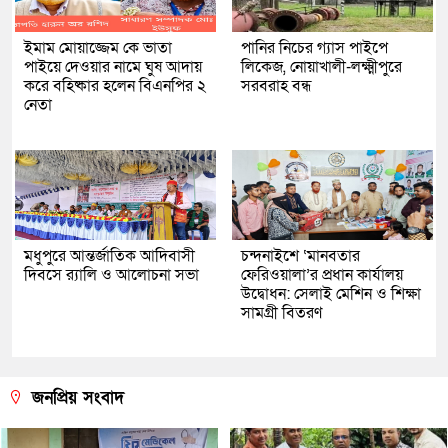
ইমাম মোয়াজ্জেম কে ভাতা
পানির নিচের গ্যাস পাইপে
পাইয়ে দেওয়ার নামে ঘুষ আদায়
লিকেজ, নোয়াখালী-লক্ষ্মীপুরে
করে বহিষ্কার হলেন বিএনপির ২
সরবরাহ বন্ধ
নেতা
মধুপুরে আন্তর্জাতিক আদিবাসী
চন্দনাইশে ‘মানবতার
দিবসে র‍্যালি ও আলোচনা সভা
ফেরিওয়ালা’র প্রধান কার্যালয়
উদ্বোধন: সেলাই মেশিন ও শিক্ষা
সামগ্রী বিতরণ
জনপ্রিয় সংবাদ