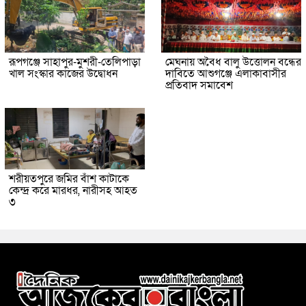
রূপগঞ্জে সাহাপুর-মুশরী-তেলিপাড়া
মেঘনায় অবৈধ বালু উত্তোলন বন্ধের
খাল সংস্কার কাজের উদ্বোধন
দাবিতে আশুগঞ্জে এলাকাবাসীর
প্রতিবাদ সমাবেশ
শরীয়তপুরে জমির বাঁশ কাটাকে
কেন্দ্র করে মারধর, নারীসহ আহত
৩