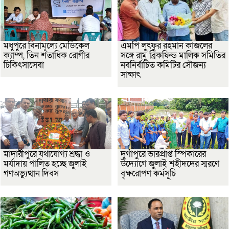
মধুপুরে বিনামূল্যে মেডিকেল
এমপি লুৎফুর রহমান কাজলের
ক্যাম্প, তিন শতাধিক রোগীর
সঙ্গে রামু ব্রিকফিল্ড মালিক সমিতির
চিকিৎসাসেবা
নবনির্বাচিত কমিটির সৌজন্য
সাক্ষাৎ
মাদারীপুরে যথাযোগ্য শ্রদ্ধা ও
দুর্গাপুরে ভারপ্রাপ্ত স্পিকারের
মর্যাদায় পালিত হচ্ছে জুলাই
উদ্যোগে জুলাই শহীদদের স্মরণে
গণঅভ্যুত্থান দিবস
বৃক্ষরোপণ কর্মসূচি