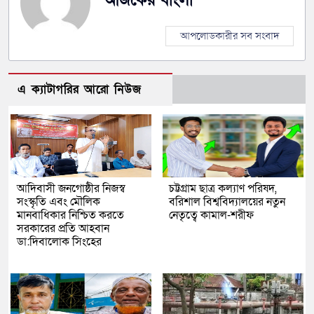
আপলোডকারীর সব সংবাদ
এ ক্যাটাগরির আরো নিউজ
আদিবাসী জনগোষ্ঠীর নিজস্ব
চট্টগ্রাম ছাত্র কল্যাণ পরিষদ,
সংস্কৃতি এবং মৌলিক
বরিশাল বিশ্ববিদ্যালয়ের নতুন
মানবাধিকার নিশ্চিত করতে
নেতৃত্বে কামাল-শরীফ
সরকারের প্রতি আহবান
ডা:দিবালোক সিংহের