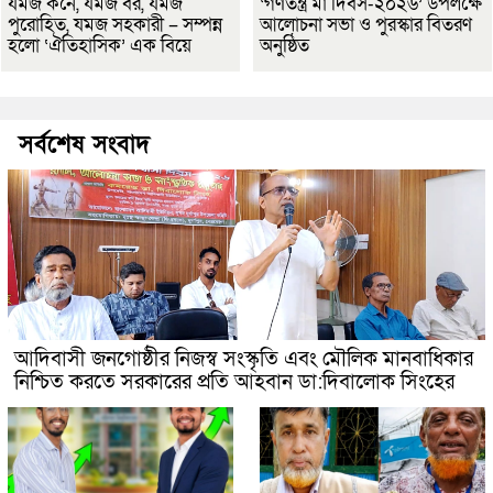
যমজ কনে, যমজ বর, যমজ
‘গণতন্ত্র মা দিবস-২০২৬’ উপলক্ষে
পুরোহিত, যমজ সহকারী – সম্পন্ন
আলোচনা সভা ও পুরস্কার বিতরণ
হলো ‘ঐতিহাসিক’ এক বিয়ে
অনুষ্ঠিত
সর্বশেষ সংবাদ
আদিবাসী জনগোষ্ঠীর নিজস্ব সংস্কৃতি এবং মৌলিক মানবাধিকার
নিশ্চিত করতে সরকারের প্রতি আহবান ডা:দিবালোক সিংহের