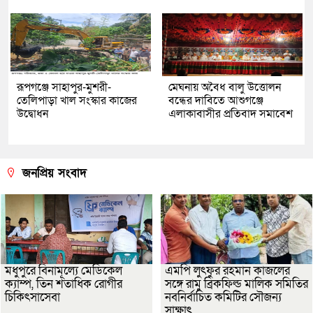
রূপগঞ্জে সাহাপুর-মুশরী-
মেঘনায় অবৈধ বালু উত্তোলন
তেলিপাড়া খাল সংস্কার কাজের
বন্ধের দাবিতে আশুগঞ্জে
উদ্বোধন
এলাকাবাসীর প্রতিবাদ সমাবেশ
জনপ্রিয় সংবাদ
মধুপুরে বিনামূল্যে মেডিকেল
এমপি লুৎফুর রহমান কাজলের
ক্যাম্প, তিন শতাধিক রোগীর
সঙ্গে রামু ব্রিকফিল্ড মালিক সমিতির
চিকিৎসাসেবা
নবনির্বাচিত কমিটির সৌজন্য
সাক্ষাৎ