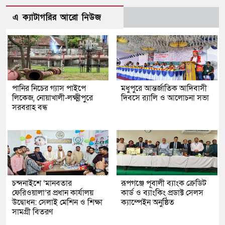
এ ক্যাটাগরির আরো নিউজ
পানির নিচের গ্যাস পাইপে
মধুপুরে আন্তর্জাতিক আদিবাসী
লিকেজ, নোয়াখালী-লক্ষ্মীপুরে
দিবসে র‍্যালি ও আলোচনা সভা
সরবরাহ বন্ধ
চন্দনাইশে ‘মানবতার
রূপগঞ্জে পূবালী ব্যাংক ক্রেডিট
ফেরিওয়ালা’র প্রধান কার্যালয়
কার্ড ও ব্যাংকিং প্রডাক্ট সেলস
উদ্বোধন: সেলাই মেশিন ও শিক্ষা
ক্যাম্পেইন অনুষ্ঠিত
সামগ্রী বিতরণ