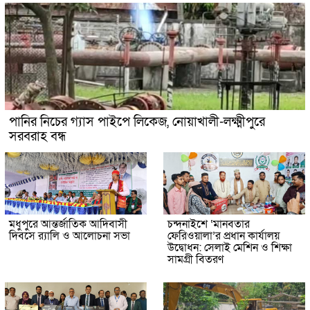
পানির নিচের গ্যাস পাইপে লিকেজ, নোয়াখালী-লক্ষ্মীপুরে
সরবরাহ বন্ধ
মধুপুরে আন্তর্জাতিক আদিবাসী
চন্দনাইশে ‘মানবতার
দিবসে র‍্যালি ও আলোচনা সভা
ফেরিওয়ালা’র প্রধান কার্যালয়
উদ্বোধন: সেলাই মেশিন ও শিক্ষা
সামগ্রী বিতরণ