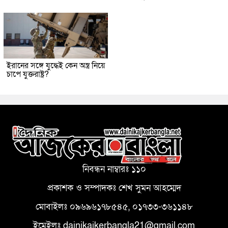
ইরানের সঙ্গে যুদ্ধেই কেন অস্ত্র নিয়ে
চাপে যুক্তরাষ্ট্র?
নিবন্ধন নাম্বারঃ ১১০
প্রকাশক ও সম্পাদকঃ শেখ সুমন আহম্মেদ
মোবাইলঃ ০৯৬৯৬১৭৮৫৪৫, ০১৭৩৩-৩৬১১৪৮
ইমেইলঃ dainikajkerbangla21@gmail.com