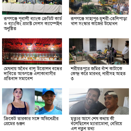
রূপগঞ্জে পূবালী ব্যাংক ক্রেডিট কার্ড
রূপগঞ্জে সাহাপুর-মুশরী-তেলিপাড়া
ও ব্যাংকিং প্রডাক্ট সেলস ক্যাম্পেইন
খাল সংস্কার কাজের উদ্বোধন
অনুষ্ঠিত
মেঘনায় অবৈধ বালু উত্তোলন বন্ধের
শরীয়তপুরে জমির বাঁশ কাটাকে
দাবিতে আশুগঞ্জে এলাকাবাসীর
কেন্দ্র করে মারধর, নারীসহ আহত
প্রতিবাদ সমাবেশ
৩
ক্রিকেট তারকার সঙ্গে অভিনেত্রীর
মৃত্যুর আগে শেষ কথায় কী
প্রেমের গুঞ্জন
বলেছিলেন ম্যারাডোনা, বেরিয়ে
এল নতুন তথ্য