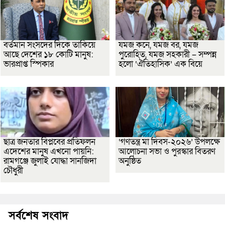
বর্তমান সংসদের দিকে তাকিয়ে
যমজ কনে, যমজ বর, যমজ
আছে দেশের ১৮ কোটি মানুষ:
পুরোহিত, যমজ সহকারী – সম্পন্ন
ভারপ্রাপ্ত স্পিকার
হলো ‘ঐতিহাসিক’ এক বিয়ে
ছাত্র জনতার বিপ্লবের প্রতিফলন
‘গণতন্ত্র মা দিবস-২০২৬’ উপলক্ষে
এদেশের মানুষ এখনো পায়নি:
আলোচনা সভা ও পুরস্কার বিতরণ
রামগঞ্জে জুলাই যোদ্ধা সানজিদা
অনুষ্ঠিত
চৌধুরী
সর্বশেষ সংবাদ