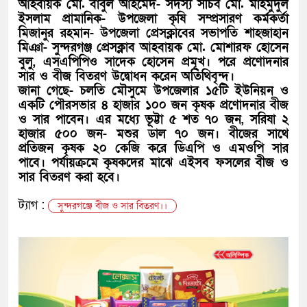
আহবায়ক মো. বাবুল আহমেদ- সদস্য সচিব মো. মাহমুদুল
ইসলাম প্রামানিক- উপজেলা কৃষি সম্প্রসারণ কর্মকর্তা
মিজানুর রহমান- উপজেলা প্রেসক্লাবের সভাপতি শাহজাহান
মিঞা- সুন্দরগঞ্জ প্রেসক্লাব আহবায়ক মো. মোশারফ হোসেন
বুলু, এসএপিপিও সাদেক হোসেন প্রমূখ। পরে প্রণোদনার
সার ও বীজ বিতরণ উদ্বোধন করেন অতিথিবৃন্দ।
জানা গেছে- চলতি মৌসুমে উপজেলার ১৫টি ইউনিয়ন ও
একটি পৌরসভার ৪ হাজার ১০০ জন কৃষক প্রণোদনার বীজ
ও সার পাবেন। এর মধ্যে ভূট্টা ৫ শত ৭০ জন, সরিষা ২
হাজার ৫০০ জন- মশুর ডাল ৭০ জন। বীজের সাথে
প্রতিজন কৃষক ২০ কেজি করে ডিএপি ও এমওপি সার
পাবে। পর্যায়ক্রমে কৃষকদের মাঝে এইসব ফসলের বীজ ও
সার বিতরণ করা হবে।
ট্যাগ :
সুন্দরগঞ্জে বীজ ও সার বিতরণ।।