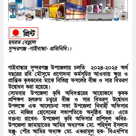
হযরত বেল্লাল
সুন্দরগঞ্জ -গাইবান্ধা- প্রতিনিধি।।
গাইবান্ধার সুন্দরগঞ্জ উপজেলায় চলতি ২০২৪-২০২৫ অর্থ
বছরের রবি মৌসুমে প্রণোদনা কর্মসূচির আওতায় ক্ষুদ্র ও
প্রান্তিক কৃষকদের মাঝে বিভিন্ন ফসলের বীজ ও সার বিতরণ
উদ্বোধন করা হয়েছে।
সোমবার উপজেলা কৃষি অধিদপ্তরের আয়োজনে কৃষক
প্রশিক্ষণ হলরুম চত্বরে বীজ ও সার বিতরণ উদ্বোধন
উপলক্ষে এক আলোচনা সভা উপজেলা নিবার্হী অফিসার
মো. নাজির হোসেনের সভাপতিতে অনুষ্ঠিত হয়। এতে
বক্তব্য রাখেন- উপজেলা কৃষি অফিসার রাশিদুল কবির-
উপজেলা জামায়াতের আমির অধ্যাপক মো. শহিদুল ইসলাম
মঞ্জু- পৌর আমির অধ্যক্ষ মো. একরামুল হক- বিএনপি’র