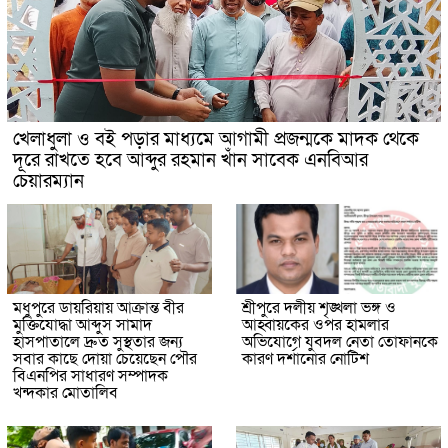
খেলাধুলা ও বই পড়ার মাধ্যমে আগামী প্রজন্মকে মাদক থেকে
দূরে রাখতে হবে আব্দুর রহমান খাঁন সাবেক এনবিআর
চেয়ারম্যান
মধুপুরে ডায়রিয়ায় আক্রান্ত বীর
শ্রীপুরে দলীয় শৃঙ্খলা ভঙ্গ ও
মুক্তিযোদ্ধা আব্দুস সামাদ
আহ্বায়কের ওপর হামলার
হাসপাতালে দ্রুত সুস্থতার জন্য
অভিযোগে যুবদল নেতা তোফানকে
সবার কাছে দোয়া চেয়েছেন পৌর
কারণ দর্শানোর নোটিশ
বিএনপির সাধারণ সম্পাদক
খন্দকার মোতালিব