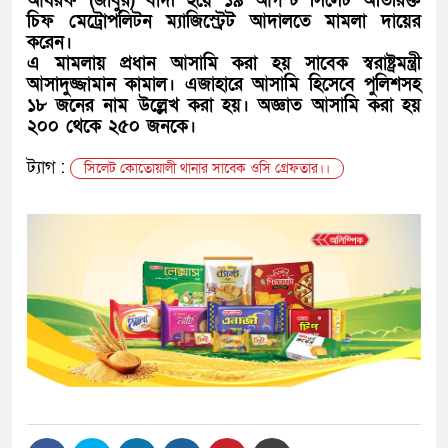
আযরফ (জাবুর) বাদী হয়ে ১৯ আগস্ট সিলেট অতিরিক্ত
চিফ মেট্রোপলিটন ম্যাজিস্ট্রেট আদালতে মামলা দায়ের
করেন।
এ মামলায় প্রধান আসামি করা হয় সাবেক স্বরাষ্ট্রমন্ত্রী
আসাদুজ্জামান কামাল। এজাহারে আসামি হিসেবে পুলিশসহ
১৮ জনের নাম উল্লেখ করা হয়। অজ্ঞাত আসামি করা হয়
২০০ থেকে ২৫০ জনকে।
ট্যাগ :
সিলেট কোতোয়ালী থানার সাবেক ওসি গ্রেফতার।।