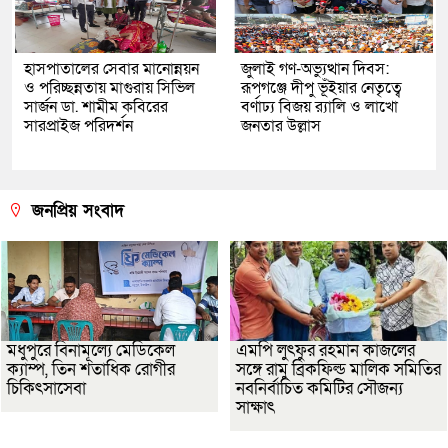
হাসপাতালের সেবার মানোন্নয়ন
জুলাই গণ-অভ্যুত্থান দিবস:
ও পরিচ্ছন্নতায় মাগুরায় সিভিল
রূপগঞ্জে দীপু ভূঁইয়ার নেতৃত্বে
সার্জন ডা. শামীম কবিরের
বর্ণাঢ্য বিজয় র‌্যালি ও লাখো
সারপ্রাইজ পরিদর্শন
জনতার উল্লাস
জনপ্রিয় সংবাদ
মধুপুরে বিনামূল্যে মেডিকেল
এমপি লুৎফুর রহমান কাজলের
ক্যাম্প, তিন শতাধিক রোগীর
সঙ্গে রামু ব্রিকফিল্ড মালিক সমিতির
চিকিৎসাসেবা
নবনির্বাচিত কমিটির সৌজন্য
সাক্ষাৎ