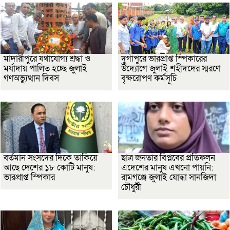
মাদারীপুরে যথাযোগ্য শ্রদ্ধা ও
দুর্গাপুরে ভারপ্রাপ্ত স্পিকারের
মর্যাদায় পালিত হচ্ছে জুলাই
উদ্যোগে জুলাই শহীদদের স্মরণে
গণঅভ্যুত্থান দিবস
বৃক্ষরোপণ কর্মসূচি
বর্তমান সংসদের দিকে তাকিয়ে
ছাত্র জনতার বিপ্লবের প্রতিফলন
আছে দেশের ১৮ কোটি মানুষ:
এদেশের মানুষ এখনো পায়নি:
ভারপ্রাপ্ত স্পিকার
রামগঞ্জে জুলাই যোদ্ধা সানজিদা
চৌধুরী