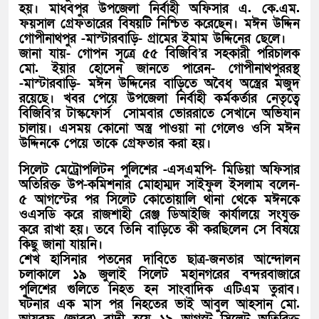
হয়। মাধবপুর উপজেলা নির্বাহী অফিসার এ. কে.এম.
ফয়সাল গ্রেফতারের বিষয়টি নিশ্চিত করেছেন। মঈন উদ্দিন
গোপীনাথপুর -মাস্টারবাড়ি- গ্রামের ইমাম উদ্দিনের ছেলে।
জানা যায়- গোপন সূত্রে ৫৫ বিজিবি’র সহকারী পরিচালক
মো. ইয়ার হোসেন জানতে পারেন- গোপীনাথপুররস্থ
-মাস্টারবাড়ি- মঈন উদ্দিনের বাড়িতে অবৈধ অস্ত্রের মজুদ
রয়েছে। খবর পেয়ে উপজেলা নির্বাহী কর্মকর্তার নেতৃত্বে
বিজিবি’র টাস্কফোর্স সোমবার ভোররাতে সেখানে অভিযান
চালায়। এসময় কোনো অস্ত্র পাওয়া না গেলেও ওসি মঈন
উদ্দিনকে পেয়ে তাকে গ্রেফতার করা হয়।
সিলেট মেট্রোপলিটন পুলিশের -এসএমপি- মিডিয়া অফিসার
অতিরিক্ত উপ-কমিশনার মোহাম্মদ সাইফুল ইসলাম বলেন-
৫ আগস্টের পর সিলেট কোতোয়ালি থানা থেকে মঈনকে
ওএসডি করে রাজশাহী রেঞ্জ ডিআইজি কার্যালয়ে সংযুক্ত
করে রাখা হয়। তবে তিনি বাড়িতে কী করছিলেন সে বিষয়ে
কিছু জানা যায়নি।
শেখ হাসিনার পতনের দাবিতে ছাত্র-জনতার আন্দোলন
চলাকালে ১৯ জুলাই সিলেট মহানগরের বন্দরবাজারে
পুলিশের গুলিতে নিহত হন সাংবাদিক এটিএম তুরাব।
ঘটনার এক মাস পর নিহতের ভাই আবুল আহসান মো.