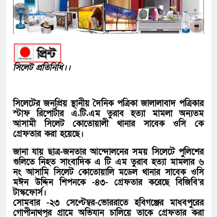
সিলেট প্রতিনিধি।।
সিলেটের জনপ্রিয় স্থানীয় দৈনিক পত্রিকা জালালাবাদ পত্রিকার
স্টাফ রিপোর্টার এ.টি.এম তুরাব হত্যা মামলা অন্যতম
আসামী সিলেট কোতোয়ালী থানার সাবেক ওসি কে
গ্রেফতার করা হয়েছে।
জানা যায় ছাত্র-জনতার আন্দোলনের সময় সিলেটে পুলিশের
গুলিতে নিহত সাংবাদিক এ টি এম তুরাব হত্যা মামলার ৬
নং আসামি সিলেট কোতোয়ালি মডেল থানার সাবেক ওসি
মঈন উদ্দিন শিপনকে -৪৩- গ্রেফতার করেছে বিজিবি’র
টাস্কফোর্স।
সোমবার -২৩ সেপ্টেম্বর-ভোররাতে হবিগঞ্জের মাধবপুরের
গোপীনাথপুর গ্রামে অভিযান চালিয়ে তাকে গ্রেফতার করা