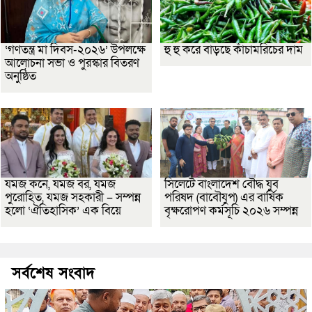
‘গণতন্ত্র মা দিবস-২০২৬’ উপলক্ষে
হু হু করে বাড়ছে কাঁচামরিচের দাম
আলোচনা সভা ও পুরস্কার বিতরণ
অনুষ্ঠিত
যমজ কনে, যমজ বর, যমজ
সিলেটে বাংলাদেশ বৌদ্ধ যুব
পুরোহিত, যমজ সহকারী – সম্পন্ন
পরিষদ (বাবৌযুপ) এর বার্ষিক
হলো ‘ঐতিহাসিক’ এক বিয়ে
বৃক্ষরোপণ কর্মসূচি ২০২৬ সম্পন্ন
সর্বশেষ সংবাদ