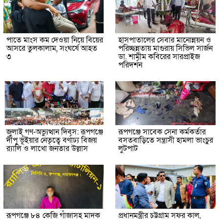
পাতে মাংস কম দেওয়া নিয়ে বিয়ের
হাসপাতালের সেবার মানোন্নয়ন ও
আসরে তুলকালাম, সংঘর্ষে আহত
পরিচ্ছন্নতায় মাগুরায় সিভিল সার্জন
৩
ডা. শামীম কবিরের সারপ্রাইজ
পরিদর্শন
জুলাই গণ-অভ্যুত্থান দিবস: রূপগঞ্জে
রূপগঞ্জে সাবেক সেনা কর্মকর্তার
দীপু ভূঁইয়ার নেতৃত্বে বর্ণাঢ্য বিজয়
বসতবাড়িতে সন্ত্রাসী হামলা ভাংচুর
র‌্যালি ও লাখো জনতার উল্লাস
লুটপাট
রূপগঞ্জে ৮৪ কেজি গাঁজাসহ মাদক
প্রধানমন্ত্রীর চট্টগ্রাম সফর কাল,