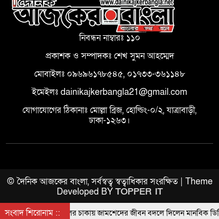
নিবন্ধন নাম্বারঃ ১১০
প্রকাশক ও সম্পাদকঃ শেখ সুমন আহম্মেদ
মোবাইলঃ ০৯৬৯৬১৭৮৫৪৫, ০১৭৩৩-৩৬১১৪৮
ইমেইলঃ dainikajkerbangla21@gmail.com
যোগাযোগের ঠিকানাঃ মোল্লা ব্রিজ, হোল্ডিং-০/২, যাত্রাবাড়ী,
ঢাকা-১২৬৩।
© দৈনিক আজকের বাংলা, সর্বস্বত্ব স্বত্বাধিকার সংরক্ষিত | Theme
Developed BY
TOPPER IT
সংবাদ শিরোনাম ::
সাইকেলের চাকায় জামশেদের জীবন বদলে দিলেন মানবিক ডিসি জা