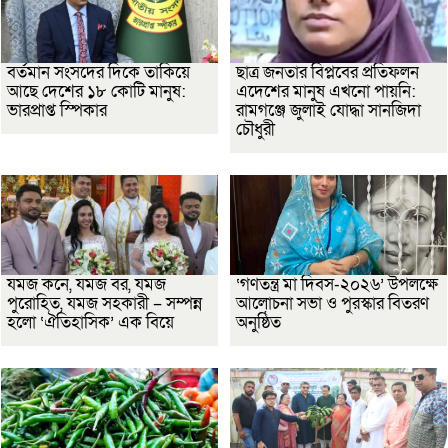
বর্তমান সংসদের দিকে তাকিয়ে
ছাত্র জনতার বিপ্লবের প্রতিফলন
আছে দেশের ১৮ কোটি মানুষ:
এদেশের মানুষ এখনো পায়নি:
ভারপ্রাপ্ত স্পিকার
রামগঞ্জে জুলাই যোদ্ধা সানজিদা
চৌধুরী
যমজ কনে, যমজ বর, যমজ
‘গণতন্ত্র মা দিবস-২০২৬’ উপলক্ষে
পুরোহিত, যমজ সহকারী – সম্পন্ন
আলোচনা সভা ও পুরস্কার বিতরণ
হলো ‘ঐতিহাসিক’ এক বিয়ে
অনুষ্ঠিত