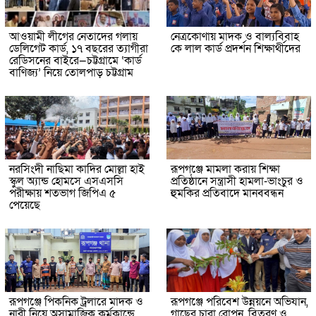
আওয়ামী লীগের নেতাদের গলায়
নেত্রকোণায় মাদক ও বাল্যবিবাহ
ডেলিগেট কার্ড, ১৭ বছরের ত্যাগীরা
কে লাল কার্ড প্রদর্শন শিক্ষার্থীদের
রেডিসনের বাইরে—চট্টগ্রামে ‘কার্ড
বাণিজ্য’ নিয়ে তোলপাড় চট্টগ্রাম
নরসিংদী নাছিমা কাদির মোল্লা হাই
রূপগঞ্জে মামলা করায় শিক্ষা
স্কুল অ্যান্ড হোমসে এসএসসি
প্রতিষ্ঠানে সন্ত্রাসী হামলা-ভাংচুর ও
পরীক্ষায় শতভাগ জিপিএ ৫
হুমকির প্রতিবাদে মানববন্ধন
পেয়েছে
রূপগঞ্জে পিকনিক ট্রলারে মাদক ও
রূপগঞ্জে পরিবেশ উন্নয়নে অভিযান,
নারী নিয়ে অসামাজিক কর্মকান্ডে
গাছের চারা রোপন, বিতরণ ও