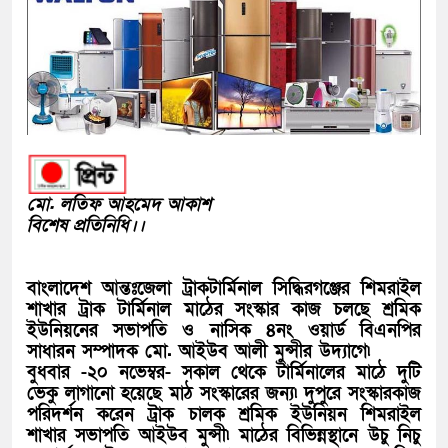
মো. লতিফ আহমেদ আকাশ
বিশেষ প্রতিনিধি।।
বাংলাদেশ আন্তঃজেলা ট্রাকটার্মিনাল সিদ্ধিরগঞ্জের শিমরাইল
শাখার ট্রাক টার্মিনাল মাঠের সংস্কার কাজ চলছে শ্রমিক
ইউনিয়নের সভাপতি ও নাসিক ৪নং ওয়ার্ড বিএনপির
সাধারন সম্পাদক মো. আইউব আলী মুন্সীর উদ্যাগে৷
বুধবার -২০ নভেম্বর- সকাল থেকে টার্মিনালের মাঠে দুটি
ভেকু লাগানো হয়েছে মাঠ সংস্কারের জন্য৷ দুপুরে সংস্কারকাজ
পরিদর্শন করেন ট্রাক চালক শ্রমিক ইউনিয়ন শিমরাইল
শাখার সভাপতি আইউব মুন্সী৷ মাঠের বিভিন্নস্থানে উচু নিচু