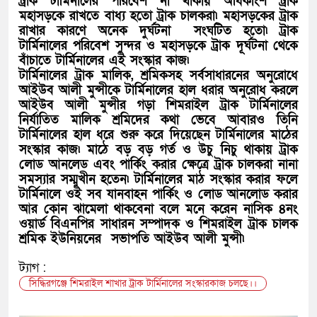
ট্রাক টার্মিনালের পরিবেশ না থাকায় অধিকাংশ ট্রাক
মহাসড়কে রাখতে বাধ্য হতো ট্রাক চালকরা৷ মহাসড়কের ট্রাক
রাখার কারণে অনেক দুর্ঘটনা সংঘটিত হতো৷ ট্রাক
টার্মিনালের পরিবেশ সুন্দর ও মহাসড়কে ট্রাক দূর্ঘটনা থেকে
বাঁচাতে টার্মিনালের এই সংস্কার কাজ৷
টার্মিনালের ট্রাক মালিক, শ্রমিকসহ সর্বসাধারনের অনুরোধে
আইউব আলী মুন্সীকে টার্মিনালের হাল ধরার অনুরোধ করলে
আইউব আলী মুন্সীর গড়া শিমরাইল ট্রাক টার্মিনালের
নির্যাতিত মালিক শ্রমিদের কথা ভেবে আবারও তিনি
টার্মিনালের হাল ধরে শুরু করে দিয়েছেন টার্মিনালের মাঠের
সংস্কার কাজ৷ মাঠে বড় বড় গর্ত ও উচু নিচু থাকায় ট্রাক
লোড আনলেড এবং পার্কিং করার ক্ষেত্রে ট্রাক চালকরা নানা
সমস্যার সম্মুখীন হতেন৷ টার্মিনালের মাঠ সংস্কার করার ফলে
টার্মিনালে ওই সব যানবাহন পার্কিং ও লোড আনলোড করার
আর কোন ঝামেলা থাকবেনা বলে মনে করেন নাসিক ৪নং
ওয়ার্ড বিএনপির সাধারন সম্পাদক ও শিমরাইল ট্রাক চালক
শ্রমিক ইউনিয়নের সভাপতি আইউব আলী মুন্সী৷
ট্যাগ :
সিদ্ধিরগঞ্জে শিমরাইল শাখার ট্রাক টার্মিনালের সংস্কারকাজ চলছে।।