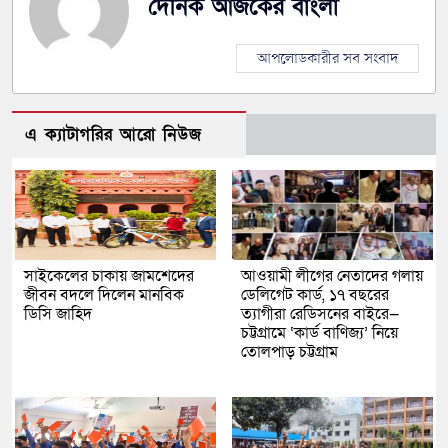
দৈনিক আজকের বাংলা
আপলোডকারীর সব সংবাদ
এ ক্যাটাগরির আরো নিউজ
সাইকেলের চাকায় জামশেদের
আওয়ামী লীগের নেতাদের গলায়
জীবন বদলে দিলেন মানবিক
ডেলিগেট কার্ড, ১৭ বছরের
ডিসি জাহিদ
ত্যাগীরা রেডিসনের বাইরে—
চট্টগ্রামে ‘কার্ড বাণিজ্য’ নিয়ে
তোলপাড় চট্টগ্রাম