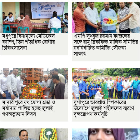
মধুপুরে বিনামূল্যে মেডিকেল
এমপি লুৎফুর রহমান কাজলের
ক্যাম্প, তিন শতাধিক রোগীর
সঙ্গে রামু ব্রিকফিল্ড মালিক সমিতির
চিকিৎসাসেবা
নবনির্বাচিত কমিটির সৌজন্য
সাক্ষাৎ
মাদারীপুরে যথাযোগ্য শ্রদ্ধা ও
দুর্গাপুরে ভারপ্রাপ্ত স্পিকারের
মর্যাদায় পালিত হচ্ছে জুলাই
উদ্যোগে জুলাই শহীদদের স্মরণে
গণঅভ্যুত্থান দিবস
বৃক্ষরোপণ কর্মসূচি