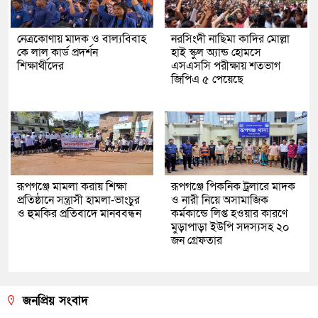
নেত্রকোণায় মাদক ও বাল্যবিবাহ
নরসিংদী নাছিমা কাদির মোল্লা
কে লাল কার্ড প্রদর্শন
হাই স্কুল অ্যান্ড হোমসে
শিক্ষার্থীদের
এসএসসি পরীক্ষায় শতভাগ
জিপিএ ৫ পেয়েছে
রূপগঞ্জে মামলা করায় শিক্ষা
রূপগঞ্জে পিকনিক ট্রলারে মাদক
প্রতিষ্ঠানে সন্ত্রাসী হামলা-ভাংচুর
ও নারী নিয়ে অসামাজিক
ও হুমকির প্রতিবাদে মানববন্ধন
কর্মকান্ডে লিপ্ত হওয়ার কারণে
মুড়াপাড়া ইউপি সদস্যসহ ২০
জন গ্রেফতার
জনপ্রিয় সংবাদ