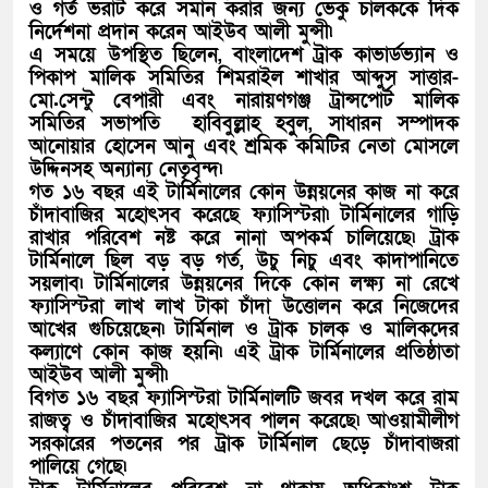
ও গর্ত ভরাট করে সমান করার জন্য ভেকু চালককে দিক
নির্দেশনা প্রদান করেন আইউব আলী মুন্সী৷
এ সময়ে উপস্থিত ছিলেন, বাংলাদেশ ট্রাক কাভার্ডভ্যান ও
পিকাপ মালিক সমিতির শিমরাইল শাখার আব্দুস সাত্তার-
মো.সেন্টু বেপারী এবং নারায়ণগঞ্জ ট্রান্সপোর্ট মালিক
সমিতির সভাপতি হাবিবুল্লাহ হবুুল, সাধারন সম্পাদক
আনোয়ার হোসেন আনু এবং শ্রমিক কমিটির নেতা মোসলে
উদ্দিনসহ অন্যান্য নেতৃবৃন্দ৷
গত ১৬ বছর এই টার্মিনালের কোন উন্নয়নের কাজ না করে
চাঁদাবাজির মহোৎসব করেছে ফ্যাসিস্টরা৷ টার্মিনালের গাড়ি
রাখার পরিবেশ নষ্ট করে নানা অপকর্ম চালিয়েছে৷ ট্রাক
টার্মিনালে ছিল বড় বড় গর্ত, উচু নিচু এবং কাদাপানিতে
সয়লাব৷ টার্মিনালের উন্নয়নের দিকে কোন লক্ষ্য না রেখে
ফ্যাসিস্টরা লাখ লাখ টাকা চাঁদা উত্তোলন করে নিজেদের
আখের গুচিয়েছেন৷ টার্মিনাল ও ট্রাক চালক ও মালিকদের
কল্যাণে কোন কাজ হয়নি৷ এই ট্রাক টার্মিনালের প্রতিষ্ঠাতা
আইউব আলী মুন্সী৷
বিগত ১৬ বছর ফ্যাসিস্টরা টার্মিনালটি জবর দখল করে রাম
রাজত্ব ও চাঁদাবাজির মহোৎসব পালন করেছে৷ আওয়ামীলীগ
সরকারের পতনের পর ট্রাক টার্মিনাল ছেড়ে চাঁদাবাজরা
পালিয়ে গেছে৷