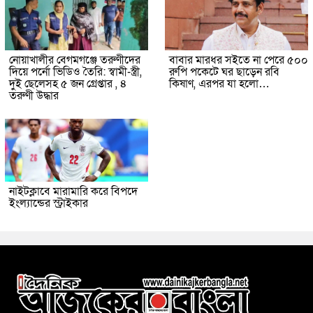
নোয়াখালীর বেগমগঞ্জে তরুণীদের
বাবার মারধর সইতে না পেরে ৫০০
দিয়ে পর্নো ভিডিও তৈরি: স্বামী-স্ত্রী,
রুপি পকেটে ঘর ছাড়েন রবি
দুই ছেলেসহ ৫ জন গ্রেপ্তার , ৪
কিষাণ, এরপর যা হলো…
তরুণী উদ্ধার
নাইটক্লাবে মারামারি করে বিপদে
ইংল্যান্ডের স্ট্রাইকার