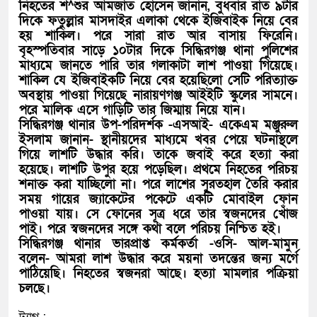
নিহতের শ^শুর আমজাত হোসেন জানান, বুধবার রাত ৯টার
দিকে ফতুল্লার মাসদাইর এলাকা থেকে ইজিবাইক নিয়ে বের
হয় শাকিল। পরে সারা রাত আর বাসায় ফিরেনি।
বৃহস্পতিবার সাড়ে ১০টার দিকে সিদ্ধিরগঞ্জ থানা পুলিশের
মাধ্যমে জানতে পারি তার গলাকাটা লাশ পাওয়া গিয়েছে।
শাকিল যে ইজিবাইকটি নিয়ে বের হয়েছিলো সেটি পরিত্যাক্ত
অবস্থায় পাওয়া গিয়েছে নারায়ণগঞ্জ আইইটি স্কুলের সামনে।
পরে মালিক এসে গাড়িটি তার জিম্মায় নিয়ে যান।
সিদ্ধিরগঞ্জ থানার উপ-পরিদর্শক -এসআই- একেএম মঞ্জুরুল
ইসলাম জানান- স্থানীয়দের মাধ্যমে খবর পেয়ে ঘটনাস্থলে
গিয়ে লাশটি উদ্ধার করি। তাকে জবাই করে হত্যা করা
হয়েছে। লাশটি উপুর হয়ে পড়েছিল। প্রথমে নিহতের পরিচয়
শনাক্ত করা যাচ্ছিলো না। পরে লাশের সুরতহাল তৈরি করার
সময় গায়ের জ্যাকেটের পকেটে একটি মোবাইল ফোন
পাওয়া যায়। সে ফোনের সূত্র ধরে তার স্বজনদের খোঁজ
পাই। পরে স্বজনদের সঙ্গে কথা বলে পরিচয় নিশ্চিত হই।
সিদ্ধিরগঞ্জ থানার ভারপ্রাপ্ত কর্মকর্তা -ওসি- আল-মামুন
বলেন- আমরা লাশ উদ্ধার করে ময়না তদন্তের জন্য মর্গে
পাঠিয়েছি। নিহতের স্বজনরা আছে। হত্যা মামলার পক্রিয়া
চলছে।