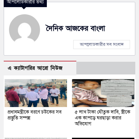
আপলোডকারীর তথ্য
দৈনিক আজকের বাংলা
আপলোডকারীর সব সংবাদ
এ ক্যাটাগরির আরো নিউজ
প্রধানমন্ত্রীকে বরণে চউকের সব
৫ লাখ টাকা যৌতুক দাবি, স্ত্রীকে
প্রস্তুতি সম্পন্ন
এক কাপড়ে ঘরছাড়া করার
অভিযোগ