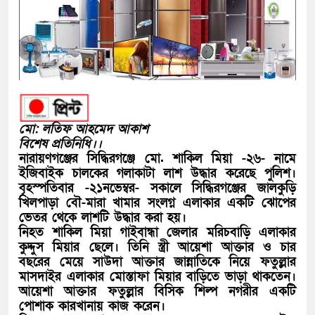
মো: লতিফ আহমেদ আকাশ
বিশেষ প্রতিনিধি।।
নারায়ণগঞ্জের সিদ্ধিরগঞ্জে মো. শাকিল মিয়া -২৬- নামে
ইজিবাইক চালকের গলাকাটা লাশ উদ্ধার করেছে পুলিশ।
বৃহস্পতিবার -২১নভেম্বর- সকালে সিদ্ধিরগঞ্জের জালকুড়ি
খিলপাড়া বৌ-মারা খামার সংলগ্ন এলাকার একটি ঝোপের
ভেতর থেকে লাশটি উদ্ধার করা হয়।
নিহত শাকিল মিয়া গাইবান্ধা জেলার মরিচবাড়ি এলাকার
কুদ্দুস মিয়ার ছেলে। তিনি স্ত্রী আয়েশা আক্তার ও চার
বছরের মেয়ে সাউদা আক্তার জান্নাতিকে নিয়ে ফতুল্লার
মাসদাইর এলাকার মোস্তাফা মিয়ার বাড়িতে ভাড়া থাকতেন।
আয়েশা আক্তার ফতুল্লার বিসিক শিল্প নগরীর একটি
পোশাক কারখানায় কাজ করেন।