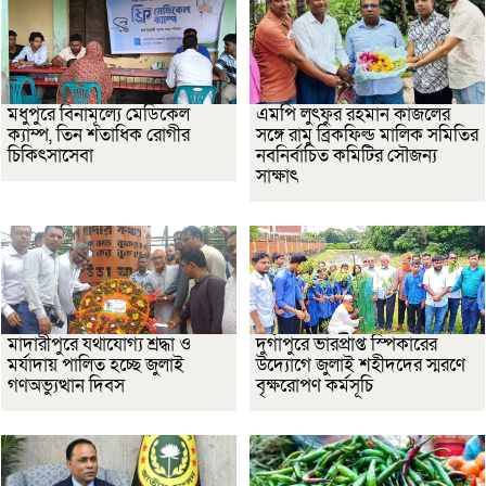
মধুপুরে বিনামূল্যে মেডিকেল
এমপি লুৎফুর রহমান কাজলের
ক্যাম্প, তিন শতাধিক রোগীর
সঙ্গে রামু ব্রিকফিল্ড মালিক সমিতির
চিকিৎসাসেবা
নবনির্বাচিত কমিটির সৌজন্য
সাক্ষাৎ
মাদারীপুরে যথাযোগ্য শ্রদ্ধা ও
দুর্গাপুরে ভারপ্রাপ্ত স্পিকারের
মর্যাদায় পালিত হচ্ছে জুলাই
উদ্যোগে জুলাই শহীদদের স্মরণে
গণঅভ্যুত্থান দিবস
বৃক্ষরোপণ কর্মসূচি