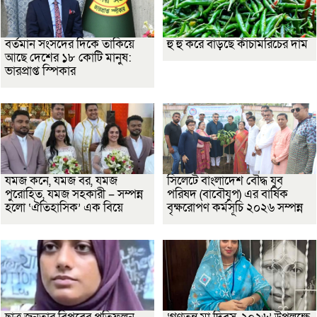
বর্তমান সংসদের দিকে তাকিয়ে
হু হু করে বাড়ছে কাঁচামরিচের দাম
আছে দেশের ১৮ কোটি মানুষ:
ভারপ্রাপ্ত স্পিকার
যমজ কনে, যমজ বর, যমজ
সিলেটে বাংলাদেশ বৌদ্ধ যুব
পুরোহিত, যমজ সহকারী – সম্পন্ন
পরিষদ (বাবৌযুপ) এর বার্ষিক
হলো ‘ঐতিহাসিক’ এক বিয়ে
বৃক্ষরোপণ কর্মসূচি ২০২৬ সম্পন্ন