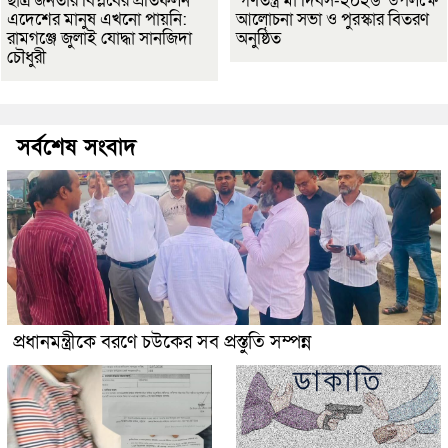
ছাত্র জনতার বিপ্লবের প্রতিফলন
‘গণতন্ত্র মা দিবস-২০২৬’ উপলক্ষে
এদেশের মানুষ এখনো পায়নি:
আলোচনা সভা ও পুরস্কার বিতরণ
রামগঞ্জে জুলাই যোদ্ধা সানজিদা
অনুষ্ঠিত
চৌধুরী
সর্বশেষ সংবাদ
প্রধানমন্ত্রীকে বরণে চউকের সব প্রস্তুতি সম্পন্ন