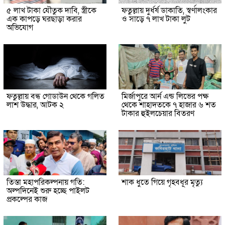
৫ লাখ টাকা যৌতুক দাবি, স্ত্রীকে
ফতুল্লায় দুর্ধর্ষ ডাকাতি, স্বর্ণালংকার
এক কাপড়ে ঘরছাড়া করার
ও সাড়ে ৭ লাখ টাকা লুট
অভিযোগ
ফতুল্লায় বন্ধ গোডাউন থেকে গলিত
মির্জাপুরে আর্ন এন্ড লিভের পক্ষ
লাশ উদ্ধার, আটক ২
থেকে শাহাদতকে ৭ হাজার ৬ শত
টাকার হুইলচেয়ার বিতরণ
তিস্তা মহাপরিকল্পনায় গতি:
শাক ধুতে গিয়ে গৃহবধূর মৃত্যু
অল্পদিনেই শুরু হচ্ছে পাইলট
প্রকল্পের কাজ