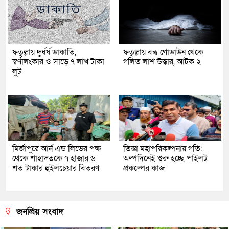
ফতুল্লায় দুর্ধর্ষ ডাকাতি,
ফতুল্লায় বন্ধ গোডাউন থেকে
স্বর্ণালংকার ও সাড়ে ৭ লাখ টাকা
গলিত লাশ উদ্ধার, আটক ২
লুট
মির্জাপুরে আর্ন এন্ড লিভের পক্ষ
তিস্তা মহাপরিকল্পনায় গতি:
থেকে শাহাদতকে ৭ হাজার ৬
অল্পদিনেই শুরু হচ্ছে পাইলট
শত টাকার হুইলচেয়ার বিতরণ
প্রকল্পের কাজ
জনপ্রিয় সংবাদ