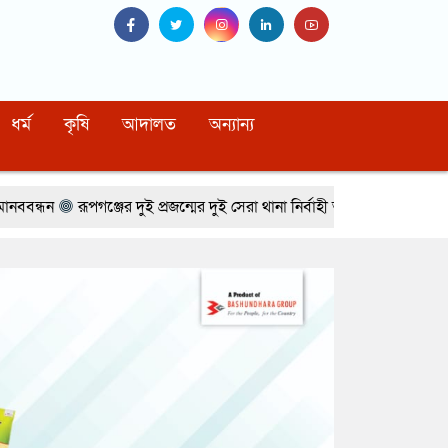
ধর্ম
কৃষি
আদালত
অন্যান্য
ঞ্জের দুই প্রজন্মের দুই সেরা থানা নির্বাহী অফিসার
দুর্গাপুরে কালচারাল একা