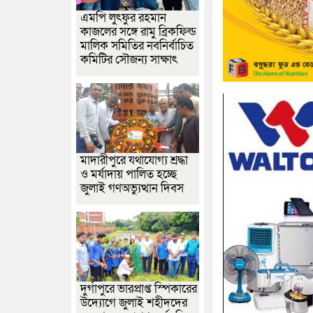
এমপি লুৎফুর রহমান
কাজলের সঙ্গে রামু ব্রিকফিল্ড
মালিক সমিতির নবনির্বাচিত
কমিটির সৌজন্য সাক্ষাৎ
মাদারীপুরে যথাযোগ্য শ্রদ্ধা
ও মর্যাদায় পালিত হচ্ছে
জুলাই গণঅভ্যুত্থান দিবস
দুর্গাপুরে ভারপ্রাপ্ত স্পিকারের
উদ্যোগে জুলাই শহীদদের