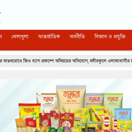
Dhaka
07:55:12 AM
, Friday, 7 August 2026
নিবন্ধন নাম্বারঃ ১১০, সিরিয়াল নাম্বারঃ ১৫৪, কোড নাম্বারঃ ৯২
ন
খেলাধুলা
আন্তর্জাতিক
অর্থনীতি
বিজ্ঞান ও প্রযুক্তি
্যাগ প্রকল্পে অনিয়মের অভিযোগ, নদীরকূলে এলাকাবাসীর মানববন্ধন
রূপগ