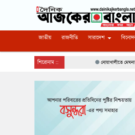
জাতীয়
রাজনীতি
সারাদেশ
বিনোদ
শিরোনাম ::
নোয়াখালীতে মেঘনার ভাঙনরোধে জিও ব