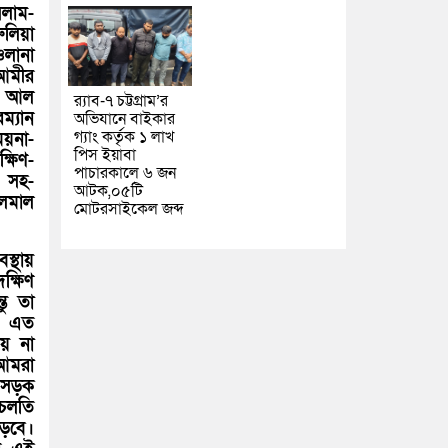
সলাম-
ুলিয়া
লানা
আমীর
াহ আল
র‌্যাব-৭ চট্টগ্রাম’র
ম্যান
অভিযানে বাইকার
গ্যাং কর্তৃক ১ লাখ
ময়না-
পিস ইয়াবা
্ষিণ-
পাচারকালে ৬ জন
র সহ-
আটক,০৫টি
লমাল
মোটরসাইকেল জব্দ
স্থায়
ক্ষিণ
তু তা
ড়ক এত
য় না
 আমরা
ে সড়ক
 চলতি
পড়বে।