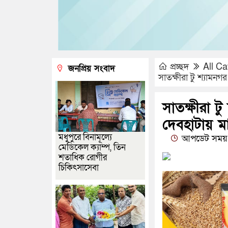
প্রচ্ছদ
All Ca
জনপ্রিয় সংবাদ
সাতক্ষীরা টু শ্যামন
সাতক্ষীরা ট
দেবহাটায় ম
মধুপুরে বিনামূল্যে
আপডেট সময় 
মেডিকেল ক্যাম্প, তিন
শতাধিক রোগীর
চিকিৎসাসেবা