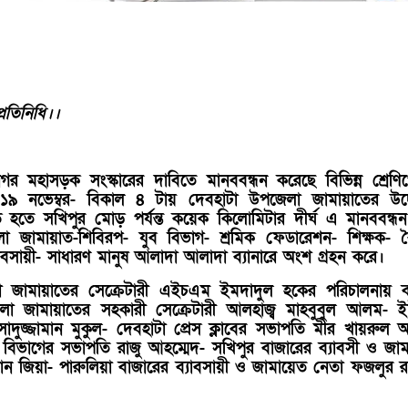
রতিনিধি।।
মনগর মহাসড়ক সংস্কারের দাবিতে মানববন্ধন করেছে বিভিন্ন শ্রেণি
 -১৯ নভেম্বর- বিকাল ৪ টায় দেবহাটা উপজেলা জামায়াতের উদ
ান্ড হতে সখিপুর মোড় পর্যন্ত কয়েক কিলোমিটার দীর্ঘ এ মানববন্ধ
জামায়াত-শিবিরপ- যুব বিভাগ- শ্রমিক ফেডারেশন- শিক্ষক- ব
- ব্যবসায়ী- সাধারণ মানুষ আলাদা আলাদা ব্যানারে অংশ গ্রহন করে।
া জামায়াতের সেক্রেটারী এইচএম ইমদাদুল হকের পরিচালনায় বক
েলা জামায়াতের সহকারী সেক্রেটারী আলহাজ্ব মাহবুবুল আলম- 
াদুজ্জামান মুকুল- দেবহাটা প্রেস ক্লাবের সভাপতি মীর খায়রুল
 বিভাগের সভাপতি রাজু আহম্মেদ- সখিপুর বাজারের ব্যাবসী ও জা
ন জিয়া- পারুলিয়া বাজারের ব্যাবসায়ী ও জামায়েত নেতা ফজলুর 