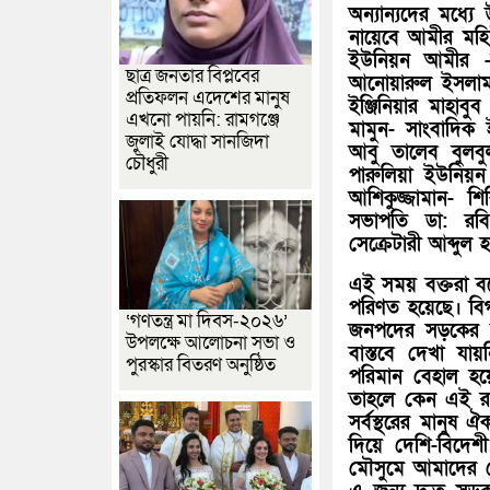
অন্যান্যদের মধ্
নায়েবে আমীর মহিউ
ইউনিয়ন আমীর -ভ
ছাত্র জনতার বিপ্লবের
আনোয়ারুল ইসলাম
প্রতিফলন এদেশের মানুষ
ইঞ্জিনিয়ার মাহাবু
এখনো পায়নি: রামগঞ্জে
মামুন- সাংবাদিক
জুলাই যোদ্ধা সানজিদা
আবু তালেব বুলবু
চৌধুরী
পারুলিয়া ইউনিয়ন 
আশিকুজ্জামান- শ
সভাপতি ডা: রবি
সেক্রেটারী আব্দু
এই সময় বক্তরা বল
পরিণত হয়েছে। বিগ
‘গণতন্ত্র মা দিবস-২০২৬’
জনপদের সড়কের উন্
উপলক্ষে আলোচনা সভা ও
বাস্তবে দেখা যা
পুরস্কার বিতরণ অনুষ্ঠিত
পরিমান বেহাল হ
তাহলে কেন এই রাস
সর্বস্থরের মানুষ
দিয়ে দেশি-বিদেশ
মৌসুমে আমাদের দে