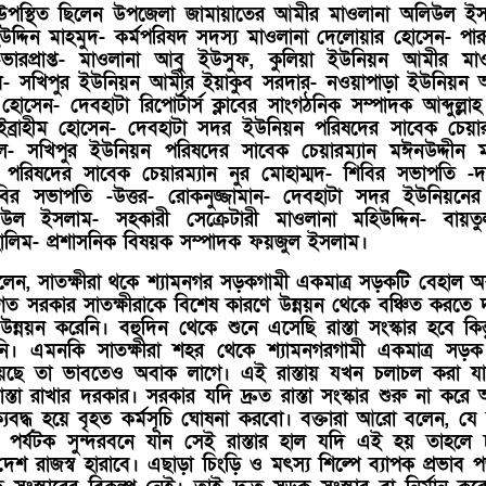
যে উপস্থিত ছিলেন উপজেলা জামায়াতের আমীর মাওলানা অলিউল ই
দ্দিন মাহমুদ- কর্মপরিষদ সদস্য মাওলানা দেলোয়ার হোসেন- পার
ারপ্রাপ্ত- মাওলানা আবু ইউসুফ, কুলিয়া ইউনিয়ন আমীর মাও
- সখিপুর ইউনিয়ন আমীর ইয়াকুব সরদার- নওয়াপাড়া ইউনিয়ন 
ব হোসেন- দেবহাটা রিপোর্টার্স ক্লাবের সাংগঠনিক সম্পাদক আব্দুল্ল
 ইব্রাহীম হোসেন- দেবহাটা সদর ইউনিয়ন পরিষদের সাবেক চেয়ার
ল- সখিপুর ইউনিয়ন পরিষদের সাবেক চেয়ারম্যান মঈনউদ্দীন 
পরিষদের সাবেক চেয়ারম্যান নুর মোহাম্মদ- শিবির সভাপতি -দক
িবির সভাপতি -উত্তর- রোকনুজ্জামান- দেবহাটা সদর ইউনিয়নে
উল ইসলাম- সহকারী সেক্রেটারী মাওলানা মহিউদ্দিন- বায়তু
ল হালিম- প্রশাসনিক বিষয়ক সম্পাদক ফয়জুল ইসলাম।
েন, সাতক্ষীরা থকে শ্যামনগর সড়কগামী একমাত্র সড়কটি বেহাল অব
ত সরকার সাতক্ষীরাকে বিশেষ কারণে উন্নয়ন থেকে বঞ্চিত করতে দ
নয়ন করেনি। বহুদিন থেকে শুনে এসেছি রাস্তা সংস্কার হবে কিন্
য়নি। এমনকি সাতক্ষীরা শহর থেকে শ্যামনগরগামী একমাত্র স
য়েছে তা ভাবতেও অবাক লাগে। এই রাস্তায় যখন চলাচল করা যা
্তা রাখার দরকার। সরকার যদি দ্রুত রাস্তা সংস্কার শুরু না করে
 ঐক্যবদ্ধ হয়ে বৃহত কর্মসূচি ঘোষনা করবো। বক্তারা আরো বলেন, য
ী পর্যটক সুন্দরবনে যান সেই রাস্তার হাল যদি এই হয় তাহলে
শ রাজস্ব হারাবে। এছাড়া চিংড়ি ও মৎস্য শিল্পে ব্যাপক প্রভাব 