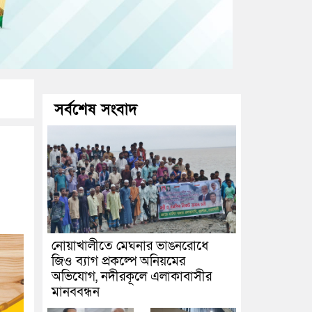
সর্বশেষ সংবাদ
নোয়াখালীতে মেঘনার ভাঙনরোধে
জিও ব্যাগ প্রকল্পে অনিয়মের
অভিযোগ, নদীরকূলে এলাকাবাসীর
মানববন্ধন