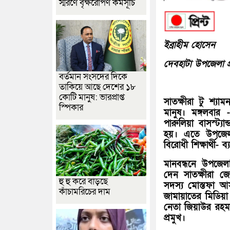
স্মরণে বৃক্ষরোপণ কর্মসূচি
ইব্রাহীম হোসেন
দেবহাটা উপজেলা প্
বর্তমান সংসদের দিকে
তাকিয়ে আছে দেশের ১৮
কোটি মানুষ: ভারপ্রাপ্ত
সাতক্ষীরা টু শ্যা
স্পিকার
মানুষ। মঙ্গলবার
পারুলিয়া বাসস্ট্য
হয়। এতে উপজেলা 
বিরোধী শিক্ষার্থী
মানবন্ধনে উপজেল
দেন সাতক্ষীরা জ
হু হু করে বাড়ছে
সদস্য মোস্তফা আস
কাঁচামরিচের দাম
জামায়াতের মিডিয়া
নেতা জিয়াউর রহমা
প্রমুখ।