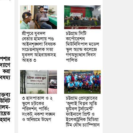
শ্রীপুরে যুবদল
চট্টগ্রাম সিটি
নেতার হামলায় পণ্ড
কর্পোরেশন
আইনশৃঙ্খলা বিষয়ক
মিউনিসিপাল মডেল
সচেতনামূলক সভা
স্কুল অ্যান্ড কলেজে
যুবদল আহবায়কসহ
গণঅভ্যুত্থান দিবস
পেশার
আহত ৩
পালিত
্যোগে
ন করা
ৈষম্য
্তব্য
৩ হাসপাতাল ও ২
চট্টগ্রাম প্রেসক্লাবের
ইউনিট
স্কুলে চউকের
‘জুলাই বিপ্লব স্মৃতি
 আলম-
পরিদর্শন, পার্কিং
ফুটবল টুর্নামেন্ট’
মায়েত
সংকট, নকশা লঙ্ঘন
ফাইনালে প্রিন্ট ও
রহমান
ও অনিয়মে উদ্বেগ
ইলেকট্রনিক মিডিয়া
টিম যৌথ চ্যাম্পিয়ান