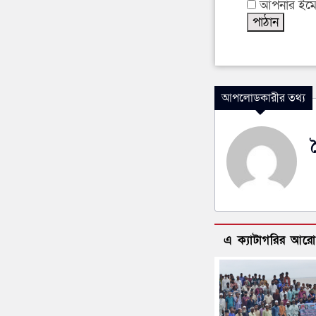
আপনার ইমেইল
আপলোডকারীর তথ্য
এ ক্যাটাগরির আর