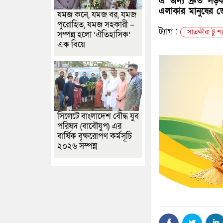
এ জন্য দ্রুত সড়ক
এলাকার মানুষের ভোগ
যমজ কনে, যমজ বর, যমজ
পুরোহিত, যমজ সহকারী –
ট্যাগ :
সাতক্ষীরা টু 
সম্পন্ন হলো ‘ঐতিহাসিক’
এক বিয়ে
সিলেটে বাংলাদেশ বৌদ্ধ যুব
পরিষদ (বাবৌযুপ) এর
বার্ষিক বৃক্ষরোপণ কর্মসূচি
২০২৬ সম্পন্ন