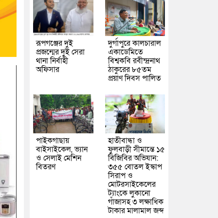
রূপগঞ্জের দুই
দুর্গাপুরে কালচারাল
প্রজন্মের দুই সেরা
একাডেমিতে
থানা নির্বাহী
বিশ্বকবি রবীন্দ্রনাথ
অফিসার
ঠাকুরের ৮৫তম
প্রয়াণ দিবস পালিত
পাইকগাছায়
হাতীবান্ধা ও
বাইসাইকেল, ভ্যান
ফুলবাড়ী সীমান্তে ১৫
ও সেলাই মেশিন
বিজিবির অভিযান:
বিতরণ
৩৫৫ বোতল ইস্কাপ
সিরাপ ও
মোটরসাইকেলের
ট্যাংকে লুকানো
গাঁজাসহ ৩ লক্ষাধিক
টাকার মালামাল জব্দ