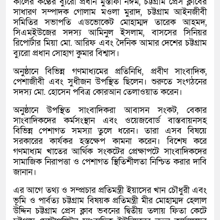
কালের কণ্ঠের ব্যুরো প্রধান মুস্তাফা নঈম, চট্টগ্রাম প্রেস ক্লাবের
সাধারণ সম্পাদক গোলাম মওলা মুরাদ, চট্টগ্রাম আইনজীবী
সমিতির সভাপতি এডভোকেট মোহাম্মদ তারেক আহমদ,
সিএমইউজের সদস্য আমিনুল ইসলাম, বাসসের সিনিয়র
রিপোর্টার মিয়া মো. আরিফ এবং দৈনিক আমার দেশের চট্টগ্রাম
ব্যুরো প্রধান সোহাগ কুমার বিশ্বাস।
অনুষ্ঠানে বিভিন্ন গণমাধ্যমের প্রতিনিধি, প্রবীণ সাংবাদিক,
পেশাজীবী এবং সুধীজন উপস্থিত ছিলেন। শুরুতে সংগঠনের
সদস্য মো. হোসেন পবিত্র কোরআন তেলাওয়াত করেন।
অনুষ্ঠানে উপস্থিত সাংবাদিকরা আবাসন সংকট, বেকার
সাংবাদিকদের কর্মসংস্থান এবং ওয়েজবোর্ড বাস্তবায়নসহ
বিভিন্ন পেশাগত সমস্যা তুলে ধরেন। তারা এসব বিষয়ে
সরকারের কার্যকর হস্তক্ষেপ কামনা করেন। বিশেষ করে
গণমাধ্যম খাতের আর্থিক সংকটের প্রেক্ষাপটে সাংবাদিকদের
সামাজিক নিরাপত্তা ও পেশাগত স্থিতিশীলতা নিশ্চিত করার দাবি
জানান।
এর আগে তথ্য ও সম্প্রচার প্রতিমন্ত্রী ইয়াসের খান চৌধুরী এবং
ভূমি ও পার্বত্য চট্টগ্রাম বিষয়ক প্রতিমন্ত্রী মীর মোহাম্মদ হেলাল
উদ্দিন চট্টগ্রাম প্রেস ক্লাব ভবনের দ্বিতীয় তলায় ফিতা কেটে