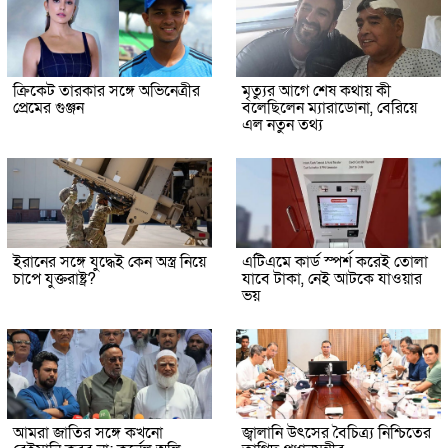
ক্রিকেট তারকার সঙ্গে অভিনেত্রীর
মৃত্যুর আগে শেষ কথায় কী
প্রেমের গুঞ্জন
বলেছিলেন ম্যারাডোনা, বেরিয়ে
এল নতুন তথ্য
ইরানের সঙ্গে যুদ্ধেই কেন অস্ত্র নিয়ে
এটিএমে কার্ড স্পর্শ করেই তোলা
চাপে যুক্তরাষ্ট্র?
যাবে টাকা, নেই আটকে যাওয়ার
ভয়
আমরা জাতির সঙ্গে কখনো
জ্বালানি উৎসের বৈচিত্র্য নিশ্চিতের