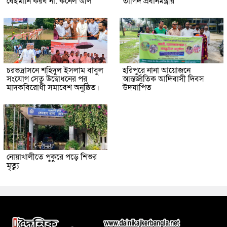
বেইমানি করব না: কর্নেল অলি
তাগিদ প্রধানমন্ত্রীর
চরভদ্রাসনে শহিদুল ইসলাম বাবুল
হরিপুরে নানা আয়োজনে
সংযোগ সেতু উদ্বোধনের পর
আন্তর্জাতিক আদিবাসী দিবস
মাদকবিরোধী সমাবেশ অনুষ্ঠিত।
উদযাপিত
নোয়াখালীতে পুকুরে পড়ে শিশুর
মৃত্যু