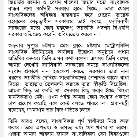
জিয়াউর রহমান ও বেগম খালেদা জিয়ার মতো সাংবাদিক
বান্ধব নানা কর্মসূচী সরকার হাতে নিচ্ছে। তারা যেমন
সাংবাদিকদের অধিকার বাস্তবায়ন করে গেছেন তারেক
রহমানের নেতৃত্বাধীন সরকারও তাই করছে। ফ্যাসিবাদী
সরকারের মতো কোন হস্তক্ষেপ, ভয়ভীতি প্রদর্শন বিএনপি
সরকার অতিতেও করেনি, ভবিষ্যতেও করবে না।
শুক্রবার দুপুরে চট্টগ্রাম প্রেস ক্লাবে চট্টগ্রাম মেট্রোপলিটন
সাংবাদিক ইউনিয়নের কার্যালয় উদ্বোধন অনুষ্ঠানে প্রধান
অতিথির বক্তব্যে তিনি এসব কথা বলেন। এসময় তিনি বলেন,
আমরা দেখেছি ফ্যাসিবাদী সরকারের সময়ে সাংবাদিকদের
সংবাদ প্রকাশে নানা হস্তক্ষেপ করতো সরকার। তারা নানা
ধরণের ভয়ভীতি দেখিয়ে সাংবাদিকদের পেশাগত কাজে বাধা
দিতো। তাছাড়াও তৈলমর্দন করাকে তারা স্বীকৃতি দিয়েছিল।
আমরা কিন্তু তা করছি না। সেরকম কিছু করার ইচ্ছে কিংবা
মানসিকতাও নেই। এখন পর্যন্ত আমরা কোন সংবাদ প্রকাশে
চাপ প্রয়োগ করেছি বলে কেউ বলতে পারবে না। প্রধানমন্ত্রী
বলেছেন, গণমাধ্যম তার নিজ গতিতে চলবে।
তিনি আরও বলেন, সাংবাদিকরা পূর্ণ স্বাধীনতা নিয়ে কাজ
করবে। তবে অপতথ্য ও অসত্য তথ্য যেন খবরে না আসে।
এজন্য আমরা আহ্বান জানাব সাংবাদিকরা যেন বিষয়গুলো