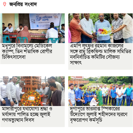
জনপ্রিয় সংবাদ
মধুপুরে বিনামূল্যে মেডিকেল
এমপি লুৎফুর রহমান কাজলের
ক্যাম্প, তিন শতাধিক রোগীর
সঙ্গে রামু ব্রিকফিল্ড মালিক সমিতির
চিকিৎসাসেবা
নবনির্বাচিত কমিটির সৌজন্য
সাক্ষাৎ
মাদারীপুরে যথাযোগ্য শ্রদ্ধা ও
দুর্গাপুরে ভারপ্রাপ্ত স্পিকারের
মর্যাদায় পালিত হচ্ছে জুলাই
উদ্যোগে জুলাই শহীদদের স্মরণে
গণঅভ্যুত্থান দিবস
বৃক্ষরোপণ কর্মসূচি