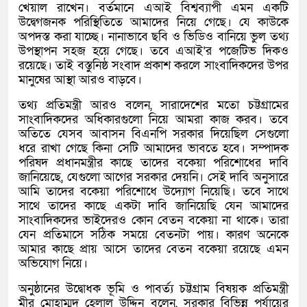
খেয়াল রাখেন। বর্তমানে এআই বিশ্বব্যাপী এমন একটি
উদ্বেগজনক পরিস্থিতিতে আমাদের নিয়ে গেছে। যে কাউকে
অপদস্ত করা যাচ্ছে। নানাভাবে ছবি ও ভিডিও বানিয়ে ভুল তথ্য
উপস্থাপন সহজ হয়ে গেছে। তবে এআই’র পজেটিভ দিকও
রয়েছে। তাই বস্তুনিষ্ঠ সংবাদ প্রকাশ করলে সাংবাদিকদের উপর
মানুষের আস্থা আরও বাড়বে।
তথ্য প্রতিমন্ত্রী আরও বলেন, সারাদেশের মতো চট্টগ্রামের
সাংবাদিকদের অধিকারগুলো নিয়ে আমরা কাজ করব। তবে
অতিতে যেসব আবাসন বিএনপি সরকার দিয়েছিল সেগুলো
ধরে রাখা গেছে কিনা সেটি আমাদের ভাবতে হবে। সম্পাদক
পরিষদ প্রধানমন্ত্রীর কাছে তাদের বকেয়া পরিশোধের দাবি
জানিয়েছে, যেগুলো আগের সরকার দেয়নি। সেই দাবি অনুসারে
আমি তাদের বকেয়া পরিশোধে উদ্যোগ নিয়েছি। তবে সাথে
সাথে তাদের কাছে একটা দাবি জানিয়েছি যেন আমাদের
সাংবাদিকদের ভাইদেরও কোন বেতন বকেয়া না থাকে। তারা
যেন প্রতিমাসে সঠিক সময়ে বেতনটা পায়। কারণ অনেকে
আমার কাছে প্রায় আসে তাদের বেতন বকেয়া রয়েছে এমন
অভিযোগ নিয়ে।
অনুষ্ঠানের উদ্বোধক ভূমি ও পাবর্ত্য চট্টগ্রাম বিষয়ক প্রতিমন্ত্রী
মীর মোহাম্মদ হেলাল উদ্দিন বলেন, সরকার বিভিন্ন পর্যায়ের