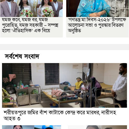
যমজ কনে, যমজ বর, যমজ
‘গণতন্ত্র মা দিবস-২০২৬’ উপলক্ষে
পুরোহিত, যমজ সহকারী – সম্পন্ন
আলোচনা সভা ও পুরস্কার বিতরণ
হলো ‘ঐতিহাসিক’ এক বিয়ে
অনুষ্ঠিত
সর্বশেষ সংবাদ
শরীয়তপুরে জমির বাঁশ কাটাকে কেন্দ্র করে মারধর, নারীসহ
আহত ৩