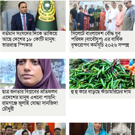
বর্তমান সংসদের দিকে তাকিয়ে
সিলেটে বাংলাদেশ বৌদ্ধ যুব
আছে দেশের ১৮ কোটি মানুষ:
পরিষদ (বাবৌযুপ) এর বার্ষিক
ভারপ্রাপ্ত স্পিকার
বৃক্ষরোপণ কর্মসূচি ২০২৬ সম্পন্ন
ছাত্র জনতার বিপ্লবের প্রতিফলন
হু হু করে বাড়ছে কাঁচামরিচের দাম
এদেশের মানুষ এখনো পায়নি:
রামগঞ্জে জুলাই যোদ্ধা সানজিদা
চৌধুরী