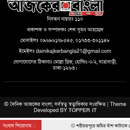
নিবন্ধন নাম্বারঃ ১১০
প্রকাশক ও সম্পাদকঃ শেখ সুমন আহম্মেদ
মোবাইলঃ ০৯৬৯৬১৭৮৫৪৫, ০১৭৩৩-৩৬১১৪৮
ইমেইলঃ dainikajkerbangla21@gmail.com
যোগাযোগের ঠিকানাঃ মোল্লা ব্রিজ, হোল্ডিং-০/২, যাত্রাবাড়ী,
ঢাকা-১২৬৩।
© দৈনিক আজকের বাংলা, সর্বস্বত্ব স্বত্বাধিকার সংরক্ষিত | Theme
Developed BY
TOPPER IT
সংবাদ শিরোনাম ::
শরীয়তপুরে জমির বাঁশ কাটাকে কেন্দ্র