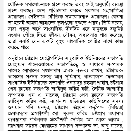
যৌক্তিক সমালোচনাকে গ্রহণ করছে এবং সেই অনুযায়ী ব্যবস্থা
গ্রহণ করছে। দেশ পরিচালনা করতে সকলের সহযোগিতা
প্রয়োজন। সেইসাথে যৌক্তিক সমালোচনাও প্রয়োজন। কেননা
তা হলেই আমরা আমাদের ভুলগুলো বুঝতে পারব। তিনি বলেন,
যারা প্রকৃত অর্থে সাংবাদিক, দীর্ঘদিন ধরে মানুষকে বস্তুনিষ্ঠ
সংবাদ পৌঁছে দিতে জীবন, যৌবন, অধ্যবসায় পার করেছে,
তারা সবাই যেন একটি বৃহৎ সাংবাদিক গোষ্ঠির সাথে কাজ
করতে পারে।
অনুষ্ঠানে চট্টগ্রাম মেট্রোপলিটন সাংবাদিক ইউনিয়নের সভাপতি
মোহাম্মদ শাহনওয়াজের সভাপতিত্বে ও সাধারণ সম্পাদক
সালেহ নোমানের সঞ্চালনায় আরও বক্তব্য রাখেন, চট্টগ্রাম-৯
আসনের সংসদ সদস্য আবু সুফিয়ান, বাংলাদেশ ফেডারেল
সাংবাদিক ইউনিয়নের সভাপতি ওবায়দুর রহমান শাহীন, চট্টগ্রাম
প্রেস ক্লাবের সভাপতি জাহিদুল করিম কচি, দৈনিক আজাদীর
সম্পাদক এম এ মালেক, চট্টগ্রাম প্রেস ক্লাবের সভাপতি
জাহিদুল করিম কচি, ন্যাশনাল এডিটরস কাউন্সিলের সদস্য
ওসমান গনি মনসুর, চট্টগ্রাম উন্নয়ন কর্তৃপক্ষ (সিডিএ)
চেয়ারম্যান প্রকৌশলী মো: নুরুল কবিম, চট্টগ্রাম ওয়াসার
ব্যবস্থাপনা পরিচালক প্রকৌশলী সেলিম মো: জানে আলম ,
ন্যাশনাল ডক্টরস ফোরামের সাধারণ সম্পাদক ডা. আবু নাসের,