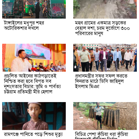
টাঙ্গাইলের মধুপুর শহর
মহন গ্রামের একমাত্র সড়কের
অটোরিকশার দখলে
বেহাল দশা, চরম দুর্ভোগে ৩০০
পরিবারের মানুষ
প্রচলিত আইনের কাঠগড়াতেই
প্রধানমন্ত্রীর সফর সফল করতে
নিশ্চিত করা হবে বিগত সব
দিনরাত মাঠে ডিসি জাহিদুল
নৃশংসতার বিচার: ভূমি ও পার্বত্য
ইসলাম মিঞা
চট্টগ্রাম প্রতিমন্ত্রী মীর হেলাল
রামগঞ্জে পানিতে পড়ে শিশুর মৃত্যু
বিচিত্র পেশা কুঁচিয়া ধরা কুঁচিয়া