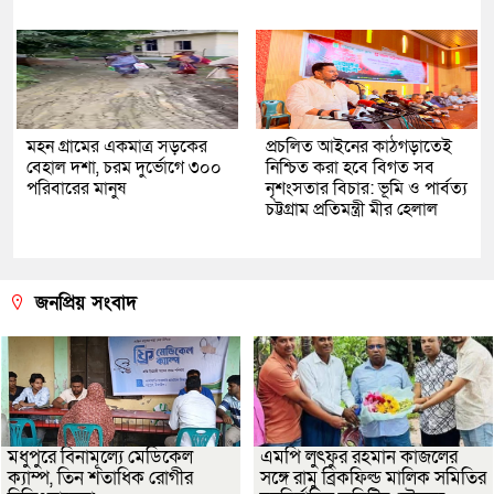
মহন গ্রামের একমাত্র সড়কের
প্রচলিত আইনের কাঠগড়াতেই
বেহাল দশা, চরম দুর্ভোগে ৩০০
নিশ্চিত করা হবে বিগত সব
পরিবারের মানুষ
নৃশংসতার বিচার: ভূমি ও পার্বত্য
চট্টগ্রাম প্রতিমন্ত্রী মীর হেলাল
জনপ্রিয় সংবাদ
মধুপুরে বিনামূল্যে মেডিকেল
এমপি লুৎফুর রহমান কাজলের
ক্যাম্প, তিন শতাধিক রোগীর
সঙ্গে রামু ব্রিকফিল্ড মালিক সমিতির