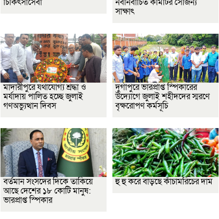
চিকিৎসাসেবা
নবনির্বাচিত কমিটির সৌজন্য
সাক্ষাৎ
মাদারীপুরে যথাযোগ্য শ্রদ্ধা ও
দুর্গাপুরে ভারপ্রাপ্ত স্পিকারের
মর্যাদায় পালিত হচ্ছে জুলাই
উদ্যোগে জুলাই শহীদদের স্মরণে
গণঅভ্যুত্থান দিবস
বৃক্ষরোপণ কর্মসূচি
বর্তমান সংসদের দিকে তাকিয়ে
হু হু করে বাড়ছে কাঁচামরিচের দাম
আছে দেশের ১৮ কোটি মানুষ:
ভারপ্রাপ্ত স্পিকার