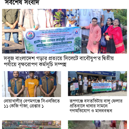
সর্বশেষ সংবাদ
সবুজ বাংলাদেশ গড়ার প্রত্যয়ে সিলেটে বাবৌযুপ’র দ্বিতীয়
পর্যায়ে বৃক্ষরোপণ কর্মসূচি সম্পন্ন
নোয়াখালীর বেগমগঞ্জে সিএনজিতে
রূপগঞ্জে বসতভিটায় বালু ফেলার
১১ কেজি গাঁজা, গ্রেপ্তার ১
প্রতিবাদে থানার সামনে
গণঅভিযোগ ও মানববন্ধন