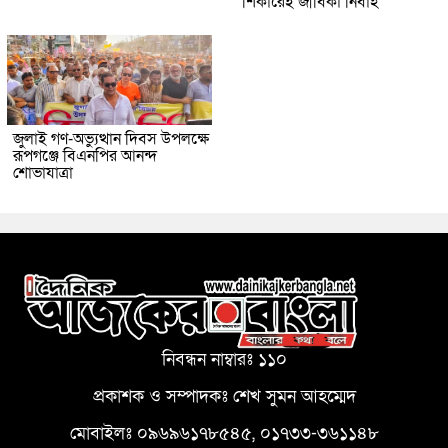
শিকারেই জীবিকা নির্বাহ
জুলাই গণ-অভ্যুত্থান দিবস উপলক্ষে
রূপগঞ্জে বিএনপির আনন্দ
শোভাযাত্রা
নিবন্ধন নাম্বারঃ ১১০
প্রকাশক ও সম্পাদকঃ শেখ সুমন আহম্মেদ
মোবাইলঃ ০৯৬৯৬১৭৮৫৪৫, ০১৭৩৩-৩৬১১৪৮