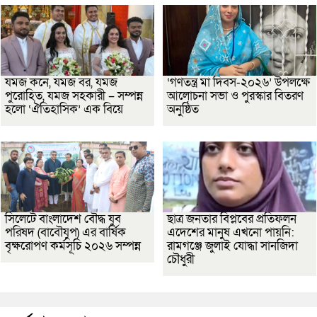
যমজ কনে, যমজ বর, যমজ
‘গণতন্ত্র মা দিবস-২০২৬’ উপলক্ষে
পুরোহিত, যমজ সহকারী – সম্পন্ন
আলোচনা সভা ও পুরস্কার বিতরণ
হলো ‘ঐতিহাসিক’ এক বিয়ে
অনুষ্ঠিত
সিলেটে বাংলাদেশ বৌদ্ধ যুব
ছাত্র জনতার বিপ্লবের প্রতিফলন
পরিষদ (বাবৌযুপ) এর বার্ষিক
এদেশের মানুষ এখনো পায়নি:
বৃক্ষরোপণ কর্মসূচি ২০২৬ সম্পন্ন
রামগঞ্জে জুলাই যোদ্ধা সানজিদা
চৌধুরী