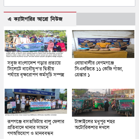
এ ক্যাটাগরির আরো নিউজ
সবুজ বাংলাদেশ গড়ার প্রত্যয়ে
নোয়াখালীর বেগমগঞ্জে
সিলেটে বাবৌযুপ’র দ্বিতীয়
সিএনজিতে ১১ কেজি গাঁজা,
পর্যায়ে বৃক্ষরোপণ কর্মসূচি সম্পন্ন
গ্রেপ্তার ১
রূপগঞ্জে বসতভিটায় বালু ফেলার
টাঙ্গাইলের মধুপুর শহর
প্রতিবাদে থানার সামনে
অটোরিকশার দখলে
গণঅভিযোগ ও মানববন্ধন