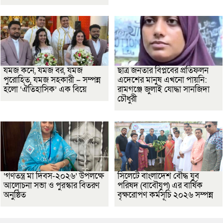
যমজ কনে, যমজ বর, যমজ
ছাত্র জনতার বিপ্লবের প্রতিফলন
পুরোহিত, যমজ সহকারী – সম্পন্ন
এদেশের মানুষ এখনো পায়নি:
হলো ‘ঐতিহাসিক’ এক বিয়ে
রামগঞ্জে জুলাই যোদ্ধা সানজিদা
চৌধুরী
‘গণতন্ত্র মা দিবস-২০২৬’ উপলক্ষে
সিলেটে বাংলাদেশ বৌদ্ধ যুব
আলোচনা সভা ও পুরস্কার বিতরণ
পরিষদ (বাবৌযুপ) এর বার্ষিক
অনুষ্ঠিত
বৃক্ষরোপণ কর্মসূচি ২০২৬ সম্পন্ন