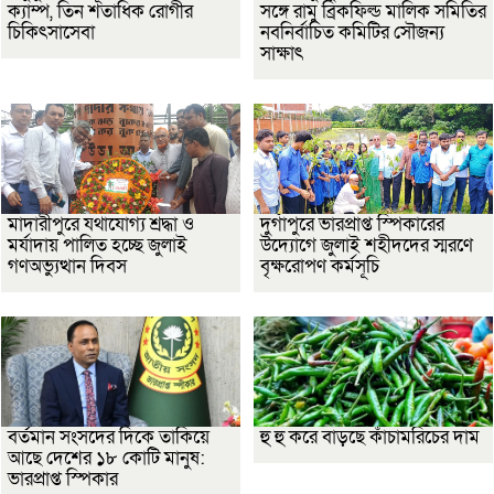
ক্যাম্প, তিন শতাধিক রোগীর
সঙ্গে রামু ব্রিকফিল্ড মালিক সমিতির
চিকিৎসাসেবা
নবনির্বাচিত কমিটির সৌজন্য
সাক্ষাৎ
মাদারীপুরে যথাযোগ্য শ্রদ্ধা ও
দুর্গাপুরে ভারপ্রাপ্ত স্পিকারের
মর্যাদায় পালিত হচ্ছে জুলাই
উদ্যোগে জুলাই শহীদদের স্মরণে
গণঅভ্যুত্থান দিবস
বৃক্ষরোপণ কর্মসূচি
বর্তমান সংসদের দিকে তাকিয়ে
হু হু করে বাড়ছে কাঁচামরিচের দাম
আছে দেশের ১৮ কোটি মানুষ:
ভারপ্রাপ্ত স্পিকার