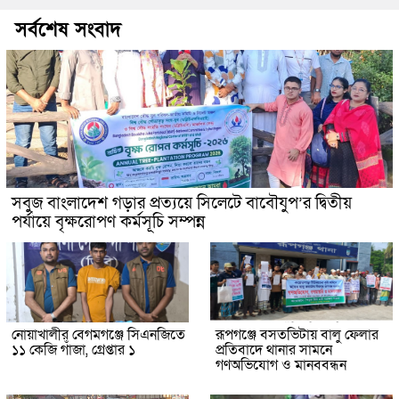
সর্বশেষ সংবাদ
সবুজ বাংলাদেশ গড়ার প্রত্যয়ে সিলেটে বাবৌযুপ’র দ্বিতীয়
পর্যায়ে বৃক্ষরোপণ কর্মসূচি সম্পন্ন
নোয়াখালীর বেগমগঞ্জে সিএনজিতে
রূপগঞ্জে বসতভিটায় বালু ফেলার
১১ কেজি গাঁজা, গ্রেপ্তার ১
প্রতিবাদে থানার সামনে
গণঅভিযোগ ও মানববন্ধন