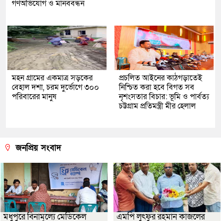
গণঅভিযোগ ও মানববন্ধন
মহন গ্রামের একমাত্র সড়কের
প্রচলিত আইনের কাঠগড়াতেই
বেহাল দশা, চরম দুর্ভোগে ৩০০
নিশ্চিত করা হবে বিগত সব
পরিবারের মানুষ
নৃশংসতার বিচার: ভূমি ও পার্বত্য
চট্টগ্রাম প্রতিমন্ত্রী মীর হেলাল
জনপ্রিয় সংবাদ
মধুপুরে বিনামূল্যে মেডিকেল
এমপি লুৎফুর রহমান কাজলের