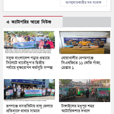
আপলোডকারীর সব সংবাদ
এ ক্যাটাগরির আরো নিউজ
সবুজ বাংলাদেশ গড়ার প্রত্যয়ে
নোয়াখালীর বেগমগঞ্জে
সিলেটে বাবৌযুপ’র দ্বিতীয়
সিএনজিতে ১১ কেজি গাঁজা,
পর্যায়ে বৃক্ষরোপণ কর্মসূচি সম্পন্ন
গ্রেপ্তার ১
রূপগঞ্জে বসতভিটায় বালু ফেলার
টাঙ্গাইলের মধুপুর শহর
প্রতিবাদে থানার সামনে
অটোরিকশার দখলে