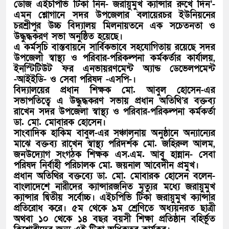
ডোজ এইচপিভি টিকা নিন- জরায়ুমুখ ক্যান্সার রুখে দিন’-
এমন শ্লোগানে সদর উপজেলার বলায়েরচর ইউনিয়নের
চরশ্রীপুর উচ্চ বিদ্যালয় মিলনায়তনে এক সচেতনতা ও
উদ্ধুদ্ধকরণ সভা অনুষ্ঠিত হয়েছে।
এ কর্মসূচি বাস্তবায়নে সার্বিকভাবে সহযোগিতায় রয়েছে সদর
উপজেলা স্বাস্থ্য ও পরিবার-পরিকল্পনা কর্মকর্তার কার্যালয়,
ইনস্টিটিউট ফর এনভায়রণমেন্ট অ্যান্ড ডেভেলপমেন্ট
-আইইডি- ও সেবা পরিষদ -এসপি-।
বিদ্যালয়ের প্রধান শিক্ষক মো. আবুল হোসেন-এর
সভাপতিত্বে এ উদ্ধুদ্ধকরণ সভায় প্রধান অতিথি’র বক্তব্য
রাখেন সদর উপজেলা স্বাস্থ্য ও পরিবার-পরিকল্পনা কর্মকর্তা
ডা. মো. মোবারক হোসেন।
সাংবাদিক হাকিম বাবুল-এর সঞ্চালনায় অনুষ্ঠানে অন্যান্যের
মাঝে বক্তব্য রাখেন স্বাস্থ্য পরিদর্শক মো. জহিরুল আলম,
জনউদ্যোগ সংগঠক শিক্ষক এস.এম. আবু হান্নান- সেবা
পরিষদ নির্বাহী পরিচালক মো. জয়নাল আবেদীন প্রমুখ।
প্রধান অতিথির বক্তব্যে ডা. মো. মোবারক হোসেন বলেন-
বাংলাদেশে নারীদের ক্যান্সারজনিত মৃত্যুর মধ্যে জরায়ুমুখ
ক্যান্সার দ্বিতীয় সর্বোচ্চ। এইচপিভি টিকা জরায়ুমুখ ক্যান্সার
প্রতিরোধ করে। ৫ম থেকে ৯ম শ্রেণিতে অধ্যয়নরত ছাত্রী
অথবা ১০ থেকে ১৪ বছর বয়সী শিক্ষা প্রতিষ্ঠান বহির্ভূত