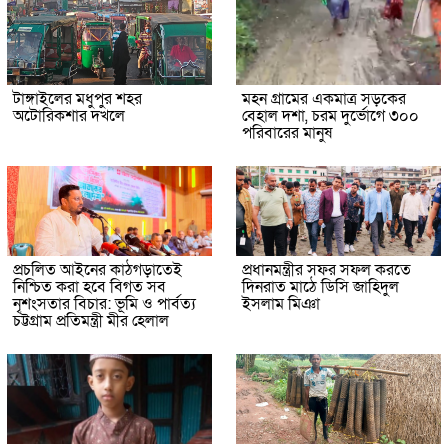
টাঙ্গাইলের মধুপুর শহর
মহন গ্রামের একমাত্র সড়কের
অটোরিকশার দখলে
বেহাল দশা, চরম দুর্ভোগে ৩০০
পরিবারের মানুষ
প্রচলিত আইনের কাঠগড়াতেই
প্রধানমন্ত্রীর সফর সফল করতে
নিশ্চিত করা হবে বিগত সব
দিনরাত মাঠে ডিসি জাহিদুল
নৃশংসতার বিচার: ভূমি ও পার্বত্য
ইসলাম মিঞা
চট্টগ্রাম প্রতিমন্ত্রী মীর হেলাল