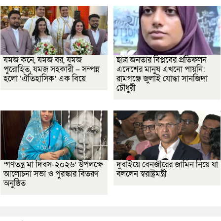
যমজ কনে, যমজ বর, যমজ
ছাত্র জনতার বিপ্লবের প্রতিফলন
পুরোহিত, যমজ সহকারী – সম্পন্ন
এদেশের মানুষ এখনো পায়নি:
হলো ‘ঐতিহাসিক’ এক বিয়ে
রামগঞ্জে জুলাই যোদ্ধা সানজিদা
চৌধুরী
‘গণতন্ত্র মা দিবস-২০২৬’ উপলক্ষে
দুবাইয়ে বেনজীরের জামিন নিয়ে যা
আলোচনা সভা ও পুরস্কার বিতরণ
বললেন স্বরাষ্ট্রমন্ত্রী
অনুষ্ঠিত