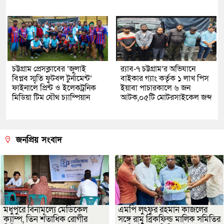
চট্টগ্রাম প্রেসক্লাবের ‘জুলাই
র‌্যাব-৭ চট্টগ্রাম’র অভিযানে
বিপ্লব স্মৃতি ফুটবল টুর্নামেন্ট’
বাইকার গ্যাং কর্তৃক ১ লাখ পিস
ফাইনালে প্রিন্ট ও ইলেকট্রনিক
ইয়াবা পাচারকালে ৬ জন
মিডিয়া টিম যৌথ চ্যাম্পিয়ান
আটক,০৫টি মোটরসাইকেল জব্দ
জনপ্রিয় সংবাদ
মধুপুরে বিনামূল্যে মেডিকেল
এমপি লুৎফুর রহমান কাজলের
ক্যাম্প, তিন শতাধিক রোগীর
সঙ্গে রামু ব্রিকফিল্ড মালিক সমিতির