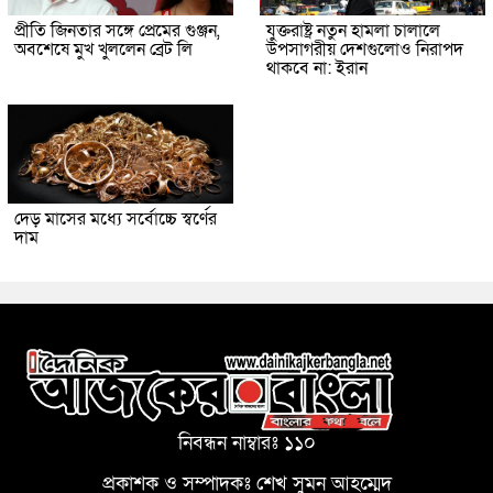
প্রীতি জিনতার সঙ্গে প্রেমের গুঞ্জন,
যুক্তরাষ্ট্র নতুন হামলা চালালে
অবশেষে মুখ খুললেন ব্রেট লি
উপসাগরীয় দেশগুলোও নিরাপদ
থাকবে না: ইরান
দেড় মাসের মধ্যে সর্বোচ্চে স্বর্ণের
দাম
নিবন্ধন নাম্বারঃ ১১০
প্রকাশক ও সম্পাদকঃ শেখ সুমন আহম্মেদ