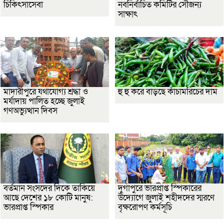
চিকিৎসাসেবা
নবনির্বাচিত কমিটির সৌজন্য
সাক্ষাৎ
মাদারীপুরে যথাযোগ্য শ্রদ্ধা ও
হু হু করে বাড়ছে কাঁচামরিচের দাম
মর্যাদায় পালিত হচ্ছে জুলাই
গণঅভ্যুত্থান দিবস
বর্তমান সংসদের দিকে তাকিয়ে
দুর্গাপুরে ভারপ্রাপ্ত স্পিকারের
আছে দেশের ১৮ কোটি মানুষ:
উদ্যোগে জুলাই শহীদদের স্মরণে
ভারপ্রাপ্ত স্পিকার
বৃক্ষরোপণ কর্মসূচি