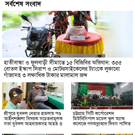
সর্বশেষ সংবাদ
হাতীবান্ধা ও ফুলবাড়ী সীমান্তে ১৫ বিজিবির অভিযান: ৩৫৫
বোতল ইস্কাপ সিরাপ ও মোটরসাইকেলের ট্যাংকে লুকানো
গাঁজাসহ ৩ লক্ষাধিক টাকার মালামাল জব্দ
শ্রীপুরে যুবদল নেতার হামলায় পণ্ড
চট্টগ্রাম সিটি কর্পোরেশন
আইনশৃঙ্খলা বিষয়ক সচেতনামূলক
মিউনিসিপাল মডেল স্কুল অ্যান্ড
সভা যুবদল আহবায়কসহ আহত ৩
কলেজে গণঅভ্যুত্থান দিবস পালিত