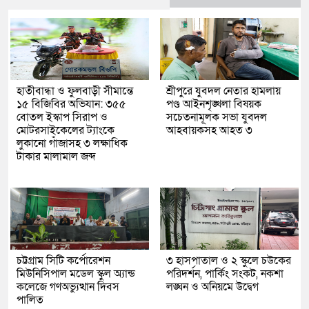
হাতীবান্ধা ও ফুলবাড়ী সীমান্তে
শ্রীপুরে যুবদল নেতার হামলায়
১৫ বিজিবির অভিযান: ৩৫৫
পণ্ড আইনশৃঙ্খলা বিষয়ক
বোতল ইস্কাপ সিরাপ ও
সচেতনামূলক সভা যুবদল
মোটরসাইকেলের ট্যাংকে
আহবায়কসহ আহত ৩
লুকানো গাঁজাসহ ৩ লক্ষাধিক
টাকার মালামাল জব্দ
চট্টগ্রাম সিটি কর্পোরেশন
৩ হাসপাতাল ও ২ স্কুলে চউকের
মিউনিসিপাল মডেল স্কুল অ্যান্ড
পরিদর্শন, পার্কিং সংকট, নকশা
কলেজে গণঅভ্যুত্থান দিবস
লঙ্ঘন ও অনিয়মে উদ্বেগ
পালিত