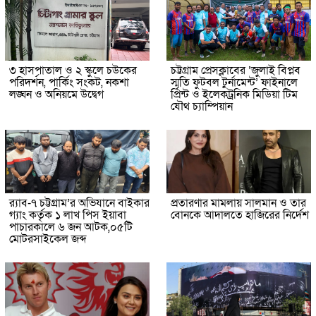
৩ হাসপাতাল ও ২ স্কুলে চউকের
চট্টগ্রাম প্রেসক্লাবের ‘জুলাই বিপ্লব
পরিদর্শন, পার্কিং সংকট, নকশা
স্মৃতি ফুটবল টুর্নামেন্ট’ ফাইনালে
লঙ্ঘন ও অনিয়মে উদ্বেগ
প্রিন্ট ও ইলেকট্রনিক মিডিয়া টিম
যৌথ চ্যাম্পিয়ান
র‌্যাব-৭ চট্টগ্রাম’র অভিযানে বাইকার
প্রতারণার মামলায় সালমান ও তার
গ্যাং কর্তৃক ১ লাখ পিস ইয়াবা
বোনকে আদালতে হাজিরের নির্দেশ
পাচারকালে ৬ জন আটক,০৫টি
মোটরসাইকেল জব্দ