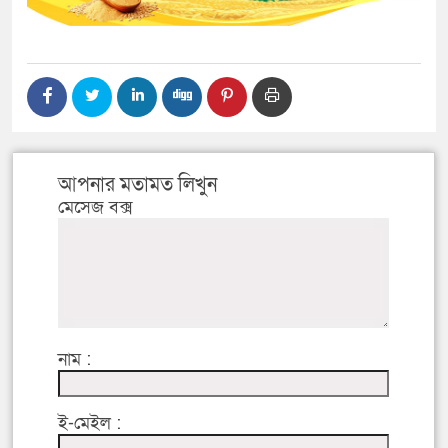
আপনার মতামত লিখুন
মেসেজ বক্স
নাম :
ই-মেইল :