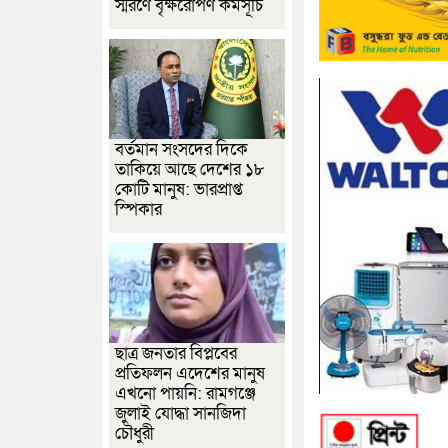
স্মরণে বৃক্ষরোপণ কর্মসূচি
বর্তমান সংসদের দিকে
তাকিয়ে আছে দেশের ১৮
কোটি মানুষ: ভারপ্রাপ্ত
স্পিকার
ছাত্র জনতার বিপ্লবের
প্রতিফলন এদেশের মানুষ
এখনো পায়নি: রামগঞ্জে
জুলাই যোদ্ধা সানজিদা
চৌধুরী