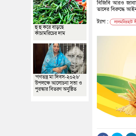
বিজিবি আরও জানায়
তাদের বিরুদ্ধে আইনগ
ট্যাগ :
লালমনিরহাট স
হু হু করে বাড়ছে
কাঁচামরিচের দাম
‘গণতন্ত্র মা দিবস-২০২৬’
উপলক্ষে আলোচনা সভা ও
পুরস্কার বিতরণ অনুষ্ঠিত