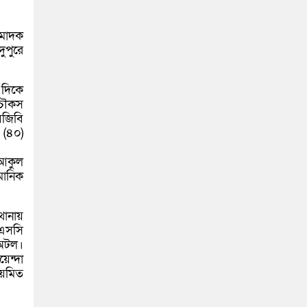
মাদক
ুপুরে
 দিকে
 চৌকস
িজিবি
 (৪০)
 আকুল
মানিক
থানায়
িএসসি
 অটল।
েন্দা
িয়মিত