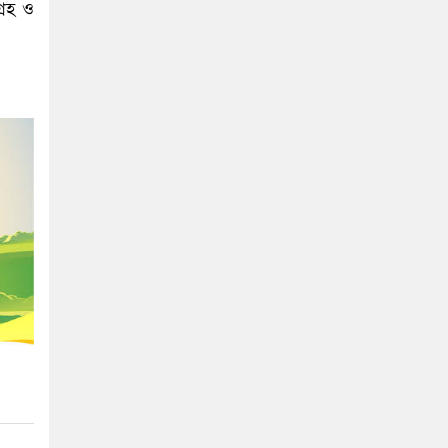
্রহ ও