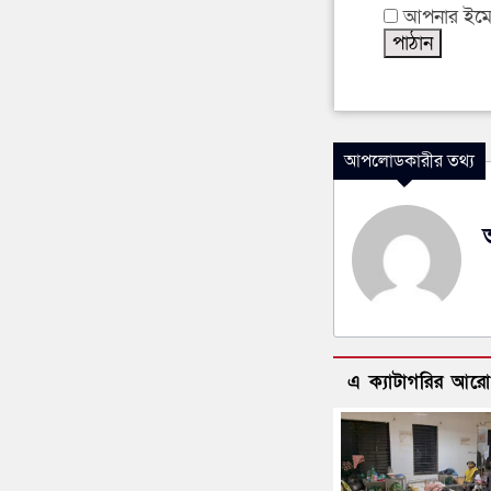
আপনার ইমেইল
আপলোডকারীর তথ্য
এ ক্যাটাগরির আর