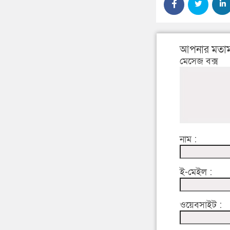
আপনার মতাম
মেসেজ বক্স
নাম :
ই-মেইল :
ওয়েবসাইট :