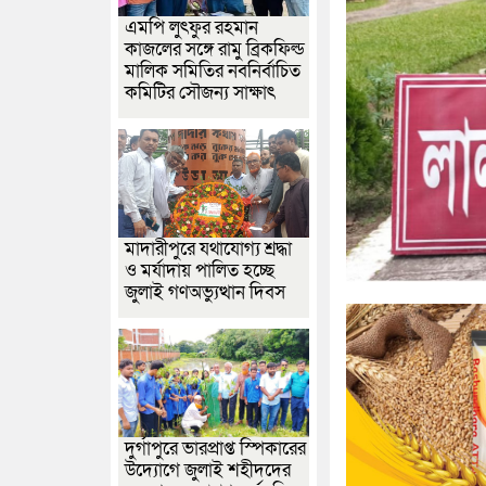
এমপি লুৎফুর রহমান
কাজলের সঙ্গে রামু ব্রিকফিল্ড
মালিক সমিতির নবনির্বাচিত
কমিটির সৌজন্য সাক্ষাৎ
মাদারীপুরে যথাযোগ্য শ্রদ্ধা
ও মর্যাদায় পালিত হচ্ছে
জুলাই গণঅভ্যুত্থান দিবস
দুর্গাপুরে ভারপ্রাপ্ত স্পিকারের
উদ্যোগে জুলাই শহীদদের