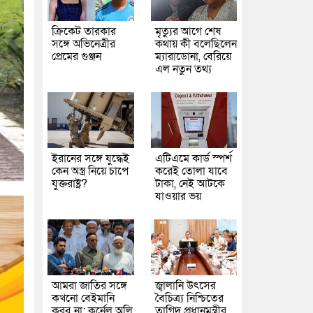
ক্রিকেট তারকার
মৃত্যুর আগে শেষ
সঙ্গে অভিনেত্রীর
কথায় কী বলেছিলেন
প্রেমের গুঞ্জন
ম্যারাডোনা, বেরিয়ে
এল নতুন তথ্য
ইরানের সঙ্গে যুদ্ধেই
এটিএমে কার্ড স্পর্শ
কেন অস্ত্র নিয়ে চাপে
করেই তোলা যাবে
যুক্তরাষ্ট্র?
টাকা, নেই আটকে
যাওয়ার ভয়
আমরা জাতির সঙ্গে
জ্বালানি উৎসের
কখনো বেইমানি
বৈচিত্র্য নিশ্চিতের
করব না: কর্নেল অলি
তাগিদ প্রধানমন্ত্রীর