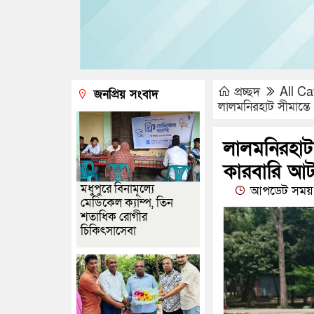
প্রচ্ছদ
All Ca
জনপ্রিয় সংবাদ
লালমনিরহাট সীমান্ত
লালমনিরহাট
কারবারি আ
মধুপুরে বিনামূল্যে
আপডেট সময় :
মেডিকেল ক্যাম্প, তিন
শতাধিক রোগীর
চিকিৎসাসেবা