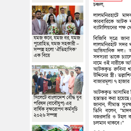
চঞ্চল,
লালমনিরহাটে মা
কারবারিকে আটক কর
ব্যাটালিয়নের পক্ষ 
যমজ কনে, যমজ বর, যমজ
বিজিবি সূত্রে জ
পুরোহিত, যমজ সহকারী –
লালমনিরহাট সদর থ
সম্পন্ন হলো ‘ঐতিহাসিক’
আভিযানিক দল। অভ
এক বিয়ে
সদস্যরা তাকে চ্যা
নামে ওই নারীকে 
আটককৃত রুবিনা খা
উদ্দিনের স্ত্রী। ত
বাজারমূল্য ৭ হাজার
আটককৃত আসামির বির
সিলেটে বাংলাদেশ বৌদ্ধ যুব
হস্তান্তর করা হয়েছ
পরিষদ (বাবৌযুপ) এর
জানান, সীমান্ত স
বার্ষিক বৃক্ষরোপণ কর্মসূচি
তিনি বলেন, “মাদক
২০২৬ সম্পন্ন
নজরদারি ও টহল কা
চলমান থাকবে।”