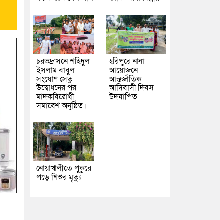
চরভদ্রাসনে শহিদুল
হরিপুরে নানা
ইসলাম বাবুল
আয়োজনে
সংযোগ সেতু
আন্তর্জাতিক
উদ্বোধনের পর
আদিবাসী দিবস
মাদকবিরোধী
উদযাপিত
সমাবেশ অনুষ্ঠিত।
নোয়াখালীতে পুকুরে
পড়ে শিশুর মৃত্যু