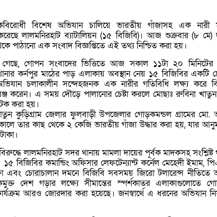
দকবিরোধী বিশেষ অভিযান চালিয়ে ভারতীয় গাঁজাসহ এক নারী 
েছে লালমনিরহাট ব্যাটালিয়ন (১৫ বিজিবি)। আজ শুক্রবার (৮ মে) দ
থেকে পাঠানো এক সংবাদ বিজ্ঞপ্তিতে এই তথ্য নিশ্চিত করা হয়।
ানা গেছে, গোপন সংবাদের ভিত্তিতে আজ সকাল ১১টা ২০ মিনিটের
ানার কর্নপুর মাঠের পাড় এলাকায় অবস্থান নেয় ১৫ বিজিবির একটি
িযান চলাকালীন সন্দেহজনক এক নারীর গতিবিধি লক্ষ্য করে ব
লেঞ্জ করেন। এ সময় দৌড়ে পালানোর চেষ্টা করলে মোছাঃ রুবিনা খাতুন
আটক করা হয়।
তুন কুড়িগ্রাম জেলার ফুলবাড়ী উপজেলার গোড়কমন্ডল গ্রামের মো.
ল্লাশিকালে তার কাছ থেকে ২ কেজি ভারতীয় গাঁজা উদ্ধার করা হয়, যার আনু
 টাকা।
ুদ্ধে লালমনিরহাট সদর থানায় মামলা দায়ের পূর্বক মাদকসহ সংশ্লিষ্ট 
ে। ১৫ বিজিবির কমান্ডিং অফিসার লেফটেন্যান্ট কর্নেল মেহেদী ইমাম, প
ুরক্ষা এবং চোরাচালান দমনে বিজিবি সবসময় জিরো টলারেন্স নীতিতে
মুক্ত দেশ গড়ার লক্ষ্যে সীমান্তের স্পর্শকাতর এলাকাগুলোতে গোয়
র্যক্রম আরও জোরদার করা হয়েছে। জনস্বার্থে এ ধরনের অভিযান ন