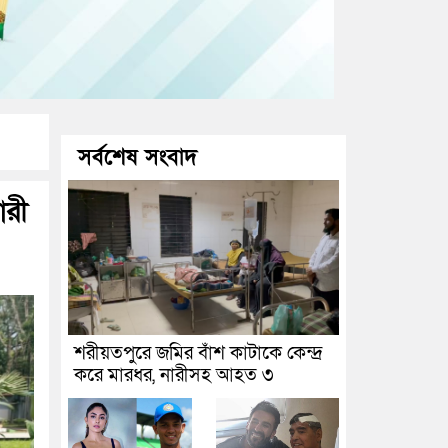
সর্বশেষ সংবাদ
ারী
শরীয়তপুরে জমির বাঁশ কাটাকে কেন্দ্র
করে মারধর, নারীসহ আহত ৩