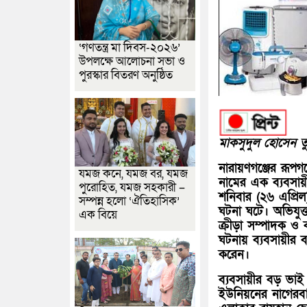
‘গণতন্ত্র মা দিবস-২০২৬’
উপলক্ষে আলোচনা সভা ও
পুরস্কার বিতরণ অনুষ্ঠিত
মাকসুদুল হোসেন তুষ
নারায়ণগঞ্জের রূপগঞ
যমজ কনে, যমজ বর, যমজ
নামের এক ব্যবসা
পুরোহিত, যমজ সহকারী –
শনিবার (২৬ এপ্র
সম্পন্ন হলো ‘ঐতিহাসিক’
ঘটনা ঘটে। অভিযুক
এক বিয়ে
ক্রীড়া সম্পাদক ও 
ঘটনায় ব্যবসায়ীর 
করেন।
ব্যবসায়ীর বড় ভাই
ইউনিয়নের নাগেরব