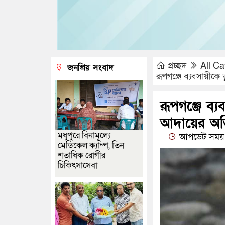
প্রচ্ছদ
All Ca
জনপ্রিয় সংবাদ
রূপগঞ্জে ব্যবসায়ীকে
রূপগঞ্জে ব্
আদায়ের অভি
মধুপুরে বিনামূল্যে
আপডেট সময় :
মেডিকেল ক্যাম্প, তিন
শতাধিক রোগীর
চিকিৎসাসেবা