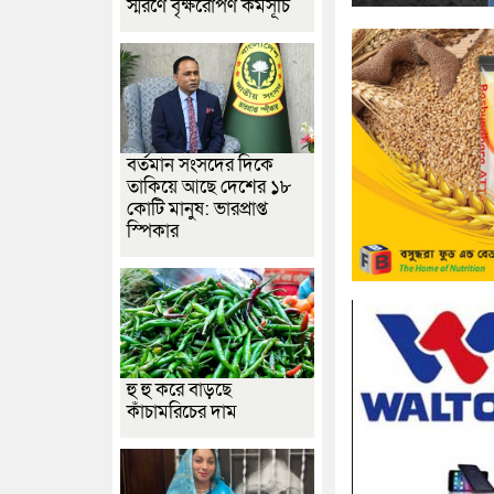
স্মরণে বৃক্ষরোপণ কর্মসূচি
বর্তমান সংসদের দিকে
তাকিয়ে আছে দেশের ১৮
কোটি মানুষ: ভারপ্রাপ্ত
স্পিকার
হু হু করে বাড়ছে
কাঁচামরিচের দাম