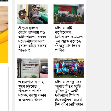
শ্রীপুরে যুবদল
চট্টগ্রাম সিটি
নেতার হামলায় পণ্ড
কর্পোরেশন
আইনশৃঙ্খলা বিষয়ক
মিউনিসিপাল মডেল
সচেতনামূলক সভা
স্কুল অ্যান্ড কলেজে
যুবদল আহবায়কসহ
গণঅভ্যুত্থান দিবস
আহত ৩
পালিত
৩ হাসপাতাল ও ২
চট্টগ্রাম প্রেসক্লাবের
স্কুলে চউকের
‘জুলাই বিপ্লব স্মৃতি
পরিদর্শন, পার্কিং
ফুটবল টুর্নামেন্ট’
সংকট, নকশা লঙ্ঘন
ফাইনালে প্রিন্ট ও
ও অনিয়মে উদ্বেগ
ইলেকট্রনিক মিডিয়া
টিম যৌথ চ্যাম্পিয়ান