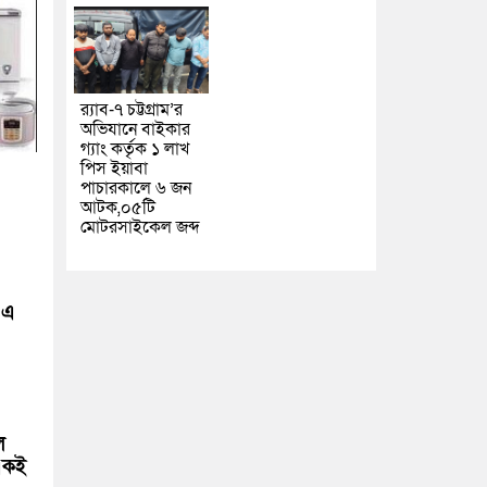
র‌্যাব-৭ চট্টগ্রাম’র
অভিযানে বাইকার
গ্যাং কর্তৃক ১ লাখ
পিস ইয়াবা
পাচারকালে ৬ জন
আটক,০৫টি
মোটরসাইকেল জব্দ
 এ
ল
একই