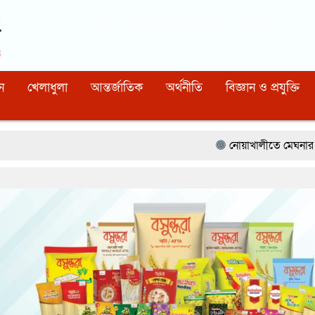
Dhaka
02:03:41 PM
, Friday, 7 August 2026
নিবন্ধন নাম্বারঃ ১১০, সিরিয়াল নাম্বারঃ ১৫৪, কোড নাম্বারঃ ৯২
ন
খেলাধুলা
আন্তর্জাতিক
অর্থনীতি
বিজ্ঞান ও প্রযুক্তি
নোয়াখালীতে মেঘনার ভাঙনরোধে জিও ব্যাগ 