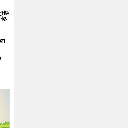
 কাছে
নিয়ে
ওয়া
।