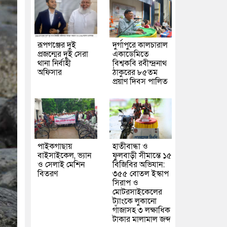
রূপগঞ্জের দুই
দুর্গাপুরে কালচারাল
প্রজন্মের দুই সেরা
একাডেমিতে
থানা নির্বাহী
বিশ্বকবি রবীন্দ্রনাথ
অফিসার
ঠাকুরের ৮৫তম
প্রয়াণ দিবস পালিত
পাইকগাছায়
হাতীবান্ধা ও
বাইসাইকেল, ভ্যান
ফুলবাড়ী সীমান্তে ১৫
ও সেলাই মেশিন
বিজিবির অভিযান:
বিতরণ
৩৫৫ বোতল ইস্কাপ
সিরাপ ও
মোটরসাইকেলের
ট্যাংকে লুকানো
গাঁজাসহ ৩ লক্ষাধিক
টাকার মালামাল জব্দ