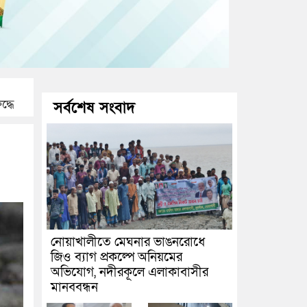
দ্ধে
সর্বশেষ সংবাদ
নোয়াখালীতে মেঘনার ভাঙনরোধে
জিও ব্যাগ প্রকল্পে অনিয়মের
অভিযোগ, নদীরকূলে এলাকাবাসীর
মানববন্ধন