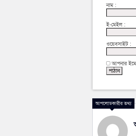
নাম :
ই-মেইল :
ওয়েবসাইট :
আপনার ইমেইল
আপলোডকারীর তথ্য