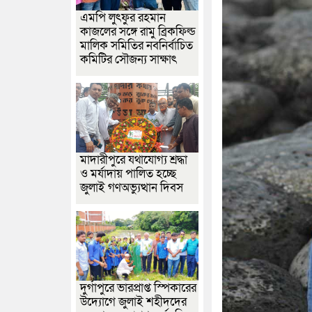
এমপি লুৎফুর রহমান
কাজলের সঙ্গে রামু ব্রিকফিল্ড
মালিক সমিতির নবনির্বাচিত
কমিটির সৌজন্য সাক্ষাৎ
মাদারীপুরে যথাযোগ্য শ্রদ্ধা
ও মর্যাদায় পালিত হচ্ছে
জুলাই গণঅভ্যুত্থান দিবস
দুর্গাপুরে ভারপ্রাপ্ত স্পিকারের
উদ্যোগে জুলাই শহীদদের