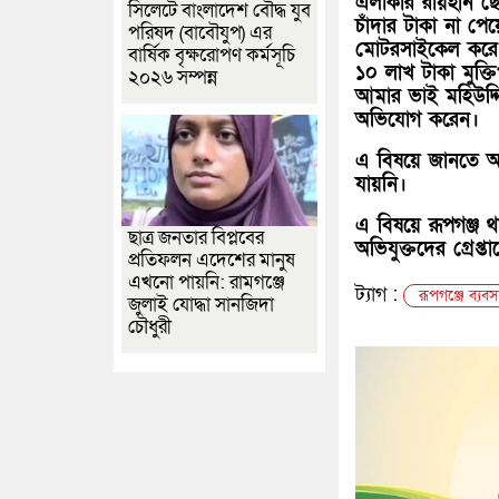
এলাকার রায়হান ছো
সিলেটে বাংলাদেশ বৌদ্ধ যুব
চাঁদার টাকা না প
পরিষদ (বাবৌযুপ) এর
মোটরসাইকেল করে আ
বার্ষিক বৃক্ষরোপণ কর্মসূচি
১০ লাখ টাকা মুক্
২০২৬ সম্পন্ন
আমার ভাই মহিউদ্
অভিযোগ করেন।
এ বিষয়ে জানতে অভ
যায়নি।
এ বিষয়ে রূপগঞ্জ
ছাত্র জনতার বিপ্লবের
অভিযুক্তদের গ্রেপ
প্রতিফলন এদেশের মানুষ
এখনো পায়নি: রামগঞ্জে
ট্যাগ :
রূপগঞ্জে ব্যব
জুলাই যোদ্ধা সানজিদা
চৌধুরী