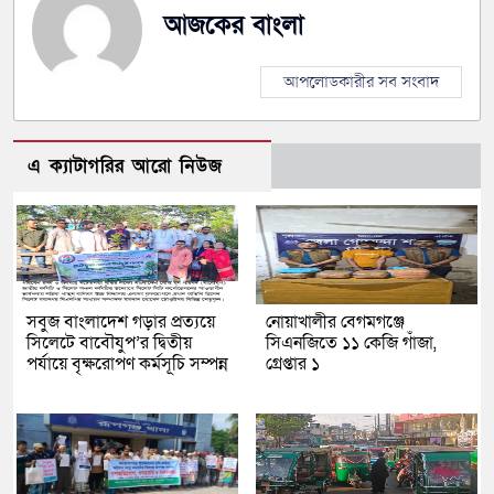
আজকের বাংলা
আপলোডকারীর সব সংবাদ
এ ক্যাটাগরির আরো নিউজ
সবুজ বাংলাদেশ গড়ার প্রত্যয়ে
নোয়াখালীর বেগমগঞ্জে
সিলেটে বাবৌযুপ’র দ্বিতীয়
সিএনজিতে ১১ কেজি গাঁজা,
পর্যায়ে বৃক্ষরোপণ কর্মসূচি সম্পন্ন
গ্রেপ্তার ১