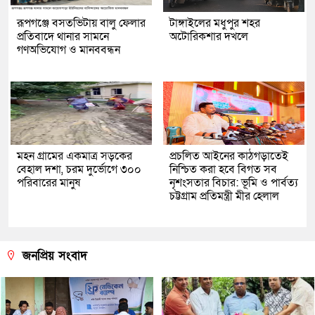
রূপগঞ্জে বসতভিটায় বালু ফেলার
টাঙ্গাইলের মধুপুর শহর
প্রতিবাদে থানার সামনে
অটোরিকশার দখলে
গণঅভিযোগ ও মানববন্ধন
মহন গ্রামের একমাত্র সড়কের
প্রচলিত আইনের কাঠগড়াতেই
বেহাল দশা, চরম দুর্ভোগে ৩০০
নিশ্চিত করা হবে বিগত সব
পরিবারের মানুষ
নৃশংসতার বিচার: ভূমি ও পার্বত্য
চট্টগ্রাম প্রতিমন্ত্রী মীর হেলাল
জনপ্রিয় সংবাদ