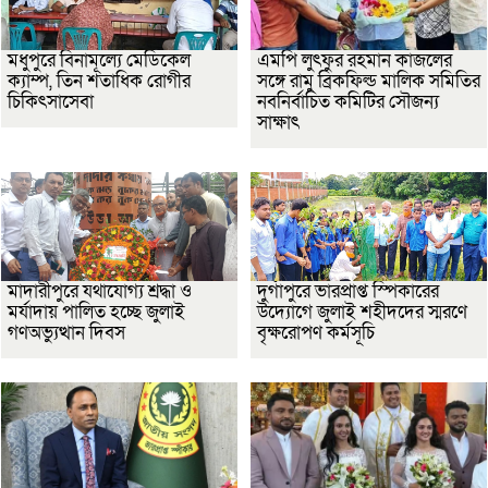
মধুপুরে বিনামূল্যে মেডিকেল
এমপি লুৎফুর রহমান কাজলের
ক্যাম্প, তিন শতাধিক রোগীর
সঙ্গে রামু ব্রিকফিল্ড মালিক সমিতির
চিকিৎসাসেবা
নবনির্বাচিত কমিটির সৌজন্য
সাক্ষাৎ
মাদারীপুরে যথাযোগ্য শ্রদ্ধা ও
দুর্গাপুরে ভারপ্রাপ্ত স্পিকারের
মর্যাদায় পালিত হচ্ছে জুলাই
উদ্যোগে জুলাই শহীদদের স্মরণে
গণঅভ্যুত্থান দিবস
বৃক্ষরোপণ কর্মসূচি