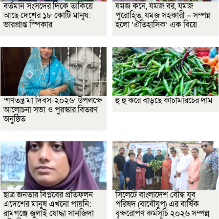
বর্তমান সংসদের দিকে তাকিয়ে
যমজ কনে, যমজ বর, যমজ
আছে দেশের ১৮ কোটি মানুষ:
পুরোহিত, যমজ সহকারী – সম্পন্ন
ভারপ্রাপ্ত স্পিকার
হলো ‘ঐতিহাসিক’ এক বিয়ে
‘গণতন্ত্র মা দিবস-২০২৬’ উপলক্ষে
হু হু করে বাড়ছে কাঁচামরিচের দাম
আলোচনা সভা ও পুরস্কার বিতরণ
অনুষ্ঠিত
ছাত্র জনতার বিপ্লবের প্রতিফলন
সিলেটে বাংলাদেশ বৌদ্ধ যুব
এদেশের মানুষ এখনো পায়নি:
পরিষদ (বাবৌযুপ) এর বার্ষিক
রামগঞ্জে জুলাই যোদ্ধা সানজিদা
বৃক্ষরোপণ কর্মসূচি ২০২৬ সম্পন্ন