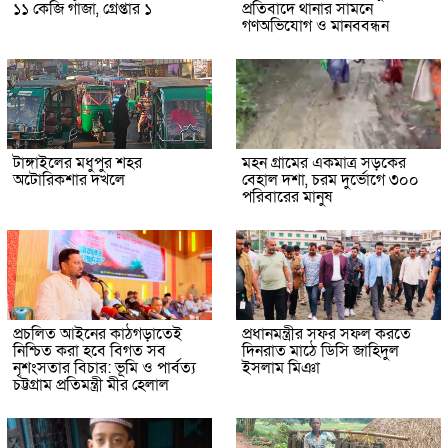
১১ কেজি গাঁজা, গ্রেপ্তার ১
প্রতিবাদে থানার সামনে
গণঅভিযোগ ও মানববন্ধন
টাঙ্গাইলের মধুপুর শহর
মহন গ্রামের একমাত্র সড়কের
অটোরিকশার দখলে
বেহাল দশা, চরম দুর্ভোগে ৩০০
পরিবারের মানুষ
প্রচলিত আইনের কাঠগড়াতেই
প্রধানমন্ত্রীর সফর সফল করতে
নিশ্চিত করা হবে বিগত সব
দিনরাত মাঠে ডিসি জাহিদুল
নৃশংসতার বিচার: ভূমি ও পার্বত্য
ইসলাম মিঞা
চট্টগ্রাম প্রতিমন্ত্রী মীর হেলাল