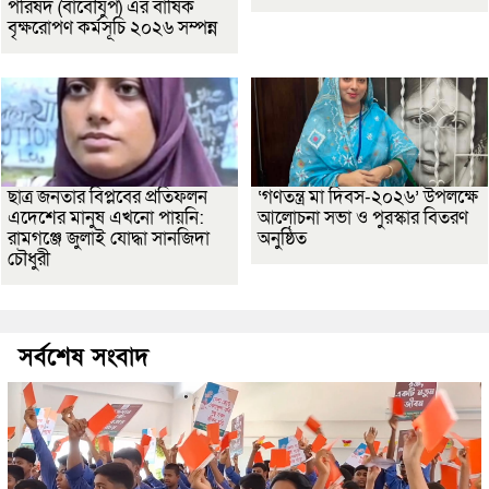
পরিষদ (বাবৌযুপ) এর বার্ষিক
বৃক্ষরোপণ কর্মসূচি ২০২৬ সম্পন্ন
ছাত্র জনতার বিপ্লবের প্রতিফলন
‘গণতন্ত্র মা দিবস-২০২৬’ উপলক্ষে
এদেশের মানুষ এখনো পায়নি:
আলোচনা সভা ও পুরস্কার বিতরণ
রামগঞ্জে জুলাই যোদ্ধা সানজিদা
অনুষ্ঠিত
চৌধুরী
সর্বশেষ সংবাদ