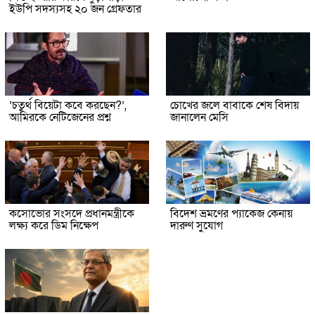
ইউপি সদস্যসহ ২০ জন গ্রেফতার
‘চতুর্থ বিয়েটা কবে করছেন?’,
চোখের জলে বাবাকে শেষ বিদায়
আমিরকে নেটিজেনের প্রশ্ন
জানালেন মেসি
কসোভোর সংসদে প্রধানমন্ত্রীকে
বিদেশ ভ্রমণের প্যাকেজ কেনায়
লক্ষ্য করে ডিম নিক্ষেপ
দারুণ সুযোগ