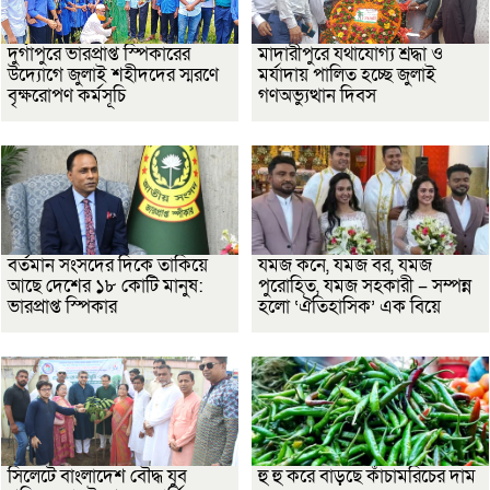
দুর্গাপুরে ভারপ্রাপ্ত স্পিকারের
মাদারীপুরে যথাযোগ্য শ্রদ্ধা ও
উদ্যোগে জুলাই শহীদদের স্মরণে
মর্যাদায় পালিত হচ্ছে জুলাই
বৃক্ষরোপণ কর্মসূচি
গণঅভ্যুত্থান দিবস
বর্তমান সংসদের দিকে তাকিয়ে
যমজ কনে, যমজ বর, যমজ
আছে দেশের ১৮ কোটি মানুষ:
পুরোহিত, যমজ সহকারী – সম্পন্ন
ভারপ্রাপ্ত স্পিকার
হলো ‘ঐতিহাসিক’ এক বিয়ে
সিলেটে বাংলাদেশ বৌদ্ধ যুব
হু হু করে বাড়ছে কাঁচামরিচের দাম