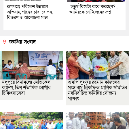
রূপগঞ্জে পরিবেশ উন্নয়নে
‘চতুর্থ বিয়েটা কবে করছেন?’,
অভিযান, গাছের চারা রোপন,
আমিরকে নেটিজেনের প্রশ্ন
বিতরণ ও আলোচনা সভা
জনপ্রিয় সংবাদ
মধুপুরে বিনামূল্যে মেডিকেল
এমপি লুৎফুর রহমান কাজলের
ক্যাম্প, তিন শতাধিক রোগীর
সঙ্গে রামু ব্রিকফিল্ড মালিক সমিতির
চিকিৎসাসেবা
নবনির্বাচিত কমিটির সৌজন্য
সাক্ষাৎ