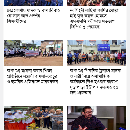
নেত্রকোণায় মাদক ও বাল্যবিবাহ
নরসিংদী নাছিমা কাদির মোল্লা
কে লাল কার্ড প্রদর্শন
হাই স্কুল অ্যান্ড হোমসে
শিক্ষার্থীদের
এসএসসি পরীক্ষায় শতভাগ
জিপিএ ৫ পেয়েছে
রূপগঞ্জে মামলা করায় শিক্ষা
রূপগঞ্জে পিকনিক ট্রলারে মাদক
প্রতিষ্ঠানে সন্ত্রাসী হামলা-ভাংচুর
ও নারী নিয়ে অসামাজিক
ও হুমকির প্রতিবাদে মানববন্ধন
কর্মকান্ডে লিপ্ত হওয়ার কারণে
মুড়াপাড়া ইউপি সদস্যসহ ২০
জন গ্রেফতার