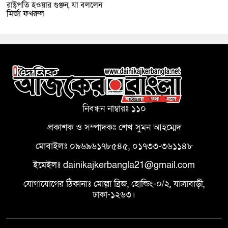
রাষ্ট্রপতি হওয়ার গুঞ্জন, যা বললেন
মির্জা ফখরুল
নিবন্ধন নাম্বারঃ ১১০
প্রকাশক ও সম্পাদকঃ শেখ সুমন আহম্মেদ
মোবাইলঃ ০৯৬৯৬১৭৮৫৪৫, ০১৭৩৩-৩৬১১৪৮
ইমেইলঃ dainikajkerbangla21@gmail.com
যোগাযোগের ঠিকানাঃ মোল্লা ব্রিজ, হোল্ডিং-০/২, যাত্রাবাড়ী,
ঢাকা-১২৬৩।