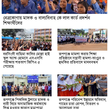
নেত্রকোণায় মাদক ও বাল্যবিবাহ কে লাল কার্ড প্রদর্শন
শিক্ষার্থীদের
নরসিংদী নাছিমা কাদির মোল্লা হাই
রূপগঞ্জে মামলা করায় শিক্ষা
স্কুল অ্যান্ড হোমসে এসএসসি
প্রতিষ্ঠানে সন্ত্রাসী হামলা-ভাংচুর ও
পরীক্ষায় শতভাগ জিপিএ ৫
হুমকির প্রতিবাদে মানববন্ধন
পেয়েছে
রূপগঞ্জে পিকনিক ট্রলারে মাদক ও
রূপগঞ্জে পরিবেশ উন্নয়নে অভিযান,
নারী নিয়ে অসামাজিক কর্মকান্ডে
গাছের চারা রোপন, বিতরণ ও
লিপ্ত হওয়ার কারণে মুড়াপাড়া
আলোচনা সভা