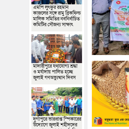
এমপি লুৎফুর রহমান
কাজলের সঙ্গে রামু ব্রিকফিল্ড
মালিক সমিতির নবনির্বাচিত
কমিটির সৌজন্য সাক্ষাৎ
মাদারীপুরে যথাযোগ্য শ্রদ্ধা
ও মর্যাদায় পালিত হচ্ছে
জুলাই গণঅভ্যুত্থান দিবস
দুর্গাপুরে ভারপ্রাপ্ত স্পিকারের
উদ্যোগে জুলাই শহীদদের