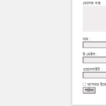
মেসেজ বক্স
নাম :
ই-মেইল :
ওয়েবসাইট :
আপনার ইমেইল