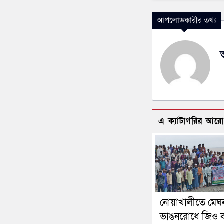
আপলোডকারীর তথ্য
এ ক্যাটাগরির আর
নোয়াখালীতে মেঘ
ভাঙনরোধে জিও ব