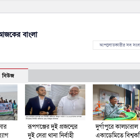
আজকের বাংলা
আপলোডকারীর সব সংব
ো নিউজ
নার
রূপগঞ্জের দুই প্রজন্মের
দুর্গাপুরে কালচারাল
্যাগ
দুই সেরা থানা নির্বাহী
একাডেমিতে বিশ্বক