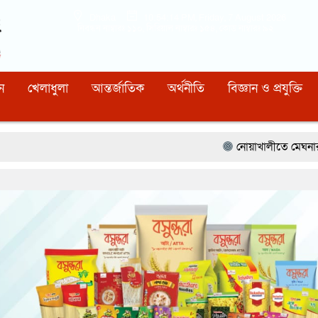
Dhaka
10:54:15 PM
, Friday, 7 August 2026
নিবন্ধন নাম্বারঃ ১১০, সিরিয়াল নাম্বারঃ ১৫৪, কোড নাম্বারঃ ৯২
ন
খেলাধুলা
আন্তর্জাতিক
অর্থনীতি
বিজ্ঞান ও প্রযুক্তি
নোয়াখালীতে মেঘনার ভাঙনরোধে জিও ব্যা