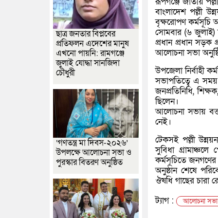
রূপগঞ্জে জাতীয় পল
বাংলাদেশ পল্লী উন্
বৃক্ষরোপণ কর্মসূচি অ
সোমবার (৬ জুলাই) 
ছাত্র জনতার বিপ্লবের
প্রধান প্রধান সড়ক
প্রতিফলন এদেশের মানুষ
আলোচনা সভা অনুষ্
এখনো পায়নি: রামগঞ্জে
জুলাই যোদ্ধা সানজিদা
উপজেলা নির্বাহী কর
চৌধুরী
সভাপতিত্বে এ সময় উপ
জনপ্রতিনিধি, শিক্ষক,
ছিলেন।
আলোচনা সভায় বক্তা
নেই।
টেকসই পল্লী উন্নয়ন,
‘গণতন্ত্র মা দিবস-২০২৬’
সুবিধা গ্রামাঞ্চল
উপলক্ষে আলোচনা সভা ও
কর্মসূচিতে জনগণের 
পুরস্কার বিতরণ অনুষ্ঠিত
অনুষ্ঠান শেষে পর
ঔষধি গাছের চারা 
ট্যাগ :
আলোচনা সভা ও 