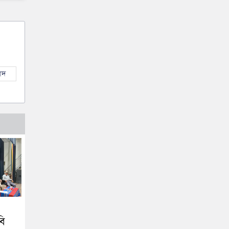
াদ
বি