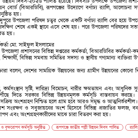
্লী উন্নয়ন দিবস-২০২৬ পালিত হয়েছে। দিবসটি উপলক্ষে উপজেলা প্রশ
নয়ন বোর্ড (বিআরডিবি), রূপগঞ্জের উদ্যোগে বর্ণাঢ্য র‌্যালি, আলোচনা 
নুষ্ঠিত হয়।
দুপুরে উপজেলা পরিষদ চত্বর থেকে একটি বর্ণাঢ্য র‌্যালি বের হয়ে উপ
 প্রদক্ষিণ শেষে একই স্থানে এসে শেষ হয়। পরে উপজেলা পরিষদের সভা
ঠিত হয়।
্মকর্তা মো. সাইফুল ইসলামের
জেলা প্রশাসনের বিভিন্ন দপ্তরের কর্মকর্তা, বিআরডিবির কর্মকর্তা-কর্
 শিক্ষার্থী, বিভিন্ন সমবায় সমিতির সদস্য ও স্থানীয় গণ্যমান্য ব্যক্তিরা উ
রা বলেন, দেশের সামগ্রিক উন্নয়নের জন্য গ্রামীণ উন্নয়নের কোনো ব
 কর্মসংস্থান সৃষ্টি, দারিদ্র্য বিমোচন, নারীর ক্ষমতায়ন এবং আধুনিক 
ে পৌঁছে দিতে সরকার বিভিন্ন উন্নয়নমূলক কর্মসূচি বাস্তবায়ন করছে
সক্রিয় অংশগ্রহণ নিশ্চিত হলে গ্রাম হবে আরও সমৃদ্ধ ও আত্মনির্ভরশীল।
িবেশ সংরক্ষণ ও সবুজায়নের অংশ হিসেবে বিভিন্ন প্রজাতির ফলজ, 
রোপণ এবং অংশগ্রহণকারীদের মাঝে চারা বিতরণ করা হয়।
বৃক্ষরোপণ কর্মসূচি অনুষ্ঠিত
রূপগঞ্জে জাতীয় পল্লী উন্নয়ন দিবস পালিত
র‌্যালি