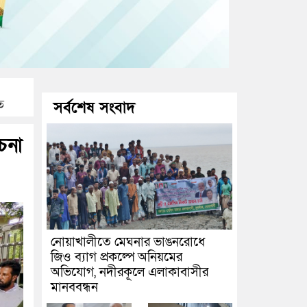
ত
সর্বশেষ সংবাদ
চনা
নোয়াখালীতে মেঘনার ভাঙনরোধে
জিও ব্যাগ প্রকল্পে অনিয়মের
অভিযোগ, নদীরকূলে এলাকাবাসীর
মানববন্ধন