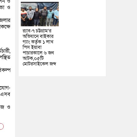
াসন ও
সভা ও
জেলার
কক্ষে
র‌্যাব-৭ চট্টগ্রাম’র
অভিযানে বাইকার
গ্যাং কর্তৃক ১ লাখ
পিস ইয়াবা
মচারী,
পাচারকালে ৬ জন
পস্থিত
আটক,০৫টি
মোটরসাইকেল জব্দ
িকল্প
সুযোগ-
। এসব
বনজ ও