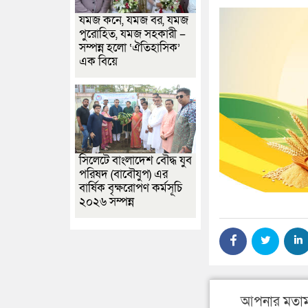
যমজ কনে, যমজ বর, যমজ
পুরোহিত, যমজ সহকারী –
সম্পন্ন হলো ‘ঐতিহাসিক’
এক বিয়ে
সিলেটে বাংলাদেশ বৌদ্ধ যুব
পরিষদ (বাবৌযুপ) এর
বার্ষিক বৃক্ষরোপণ কর্মসূচি
২০২৬ সম্পন্ন
আপনার মতাম