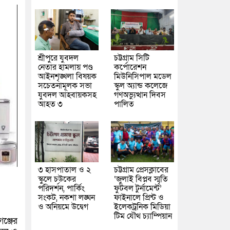
শ্রীপুরে যুবদল
চট্টগ্রাম সিটি
নেতার হামলায় পণ্ড
কর্পোরেশন
আইনশৃঙ্খলা বিষয়ক
মিউনিসিপাল মডেল
সচেতনামূলক সভা
স্কুল অ্যান্ড কলেজে
যুবদল আহবায়কসহ
গণঅভ্যুত্থান দিবস
আহত ৩
পালিত
৩ হাসপাতাল ও ২
চট্টগ্রাম প্রেসক্লাবের
স্কুলে চউকের
‘জুলাই বিপ্লব স্মৃতি
পরিদর্শন, পার্কিং
ফুটবল টুর্নামেন্ট’
সংকট, নকশা লঙ্ঘন
ফাইনালে প্রিন্ট ও
ও অনিয়মে উদ্বেগ
ইলেকট্রনিক মিডিয়া
টিম যৌথ চ্যাম্পিয়ান
ঞ্জের