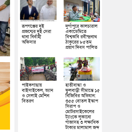
রূপগঞ্জের দুই
দুর্গাপুরে কালচারাল
প্রজন্মের দুই সেরা
একাডেমিতে
থানা নির্বাহী
বিশ্বকবি রবীন্দ্রনাথ
অফিসার
ঠাকুরের ৮৫তম
প্রয়াণ দিবস পালিত
পাইকগাছায়
হাতীবান্ধা ও
বাইসাইকেল, ভ্যান
ফুলবাড়ী সীমান্তে ১৫
ও সেলাই মেশিন
বিজিবির অভিযান:
বিতরণ
৩৫৫ বোতল ইস্কাপ
সিরাপ ও
মোটরসাইকেলের
ট্যাংকে লুকানো
গাঁজাসহ ৩ লক্ষাধিক
টাকার মালামাল জব্দ