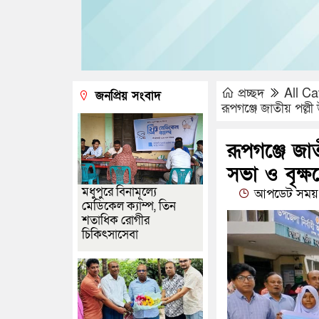
প্রচ্ছদ
All Ca
জনপ্রিয় সংবাদ
রূপগঞ্জে জাতীয় পল্লী
রূপগঞ্জে জা
সভা ও বৃক্ষর
মধুপুরে বিনামূল্যে
আপডেট সময় :
মেডিকেল ক্যাম্প, তিন
শতাধিক রোগীর
চিকিৎসাসেবা