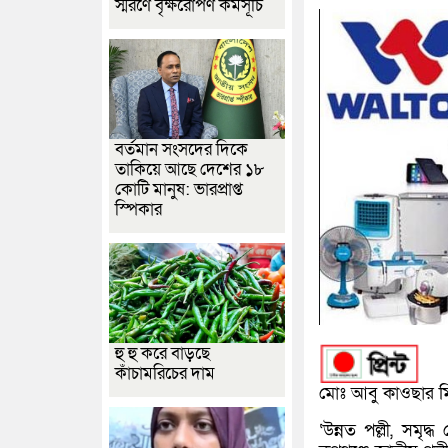
স্মরণে বৃক্ষরোপণ কর্মসূচি
বর্তমান সংসদের দিকে
তাকিয়ে আছে দেশের ১৮
কোটি মানুষ: ভারপ্রাপ্ত
স্পিকার
হু হু করে বাড়ছে
কাঁচামরিচের দাম
মোঃ আবু কাওছার মিঠু
‘উন্নত পল্লী, সমৃ