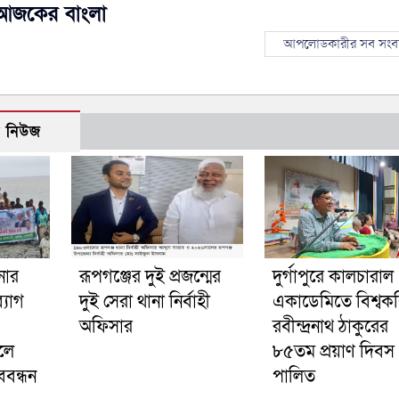
আজকের বাংলা
আপলোডকারীর সব সংব
ো নিউজ
নার
রূপগঞ্জের দুই প্রজন্মের
দুর্গাপুরে কালচারাল
্যাগ
দুই সেরা থানা নির্বাহী
একাডেমিতে বিশ্বক
অফিসার
রবীন্দ্রনাথ ঠাকুরের
লে
৮৫তম প্রয়াণ দিবস
বন্ধন
পালিত