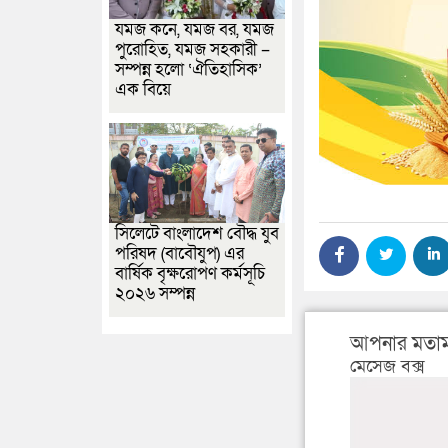
যমজ কনে, যমজ বর, যমজ
পুরোহিত, যমজ সহকারী –
সম্পন্ন হলো ‘ঐতিহাসিক’
এক বিয়ে
সিলেটে বাংলাদেশ বৌদ্ধ যুব
পরিষদ (বাবৌযুপ) এর
বার্ষিক বৃক্ষরোপণ কর্মসূচি
২০২৬ সম্পন্ন
আপনার মতাম
মেসেজ বক্স