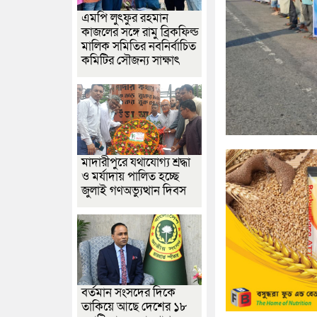
এমপি লুৎফুর রহমান
কাজলের সঙ্গে রামু ব্রিকফিল্ড
মালিক সমিতির নবনির্বাচিত
কমিটির সৌজন্য সাক্ষাৎ
মাদারীপুরে যথাযোগ্য শ্রদ্ধা
ও মর্যাদায় পালিত হচ্ছে
জুলাই গণঅভ্যুত্থান দিবস
বর্তমান সংসদের দিকে
তাকিয়ে আছে দেশের ১৮