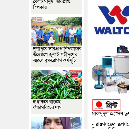
কোটি মানুষ: ভারপ্রাপ্ত
স্পিকার
দুর্গাপুরে ভারপ্রাপ্ত স্পিকারের
উদ্যোগে জুলাই শহীদদের
স্মরণে বৃক্ষরোপণ কর্মসূচি
হু হু করে বাড়ছে
কাঁচামরিচের দাম
মাকসুদুল হোসেন তুষ
নারায়ণগঞ্জের রূপগ