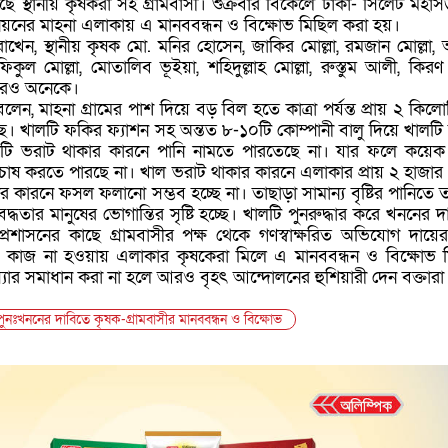
ছে স্থানীয় কৃষকরা সহ গ্রামবাসী। শুক্রবার বিকেলে ঢাকা- সিলেট মহা
য়নের মাহনা এলাকায় এ মানববন্ধন ও বিক্ষোভ মিছিল করা হয়।
 রাখেন, স্থানীয় কৃষক মো. মনির হোসেন, জাকির মোল্লা, রমজান মোল্লা, আ
িকুল মোল্লা, মোতালিব ভূইয়া, শহিদুল্লাহ মোল্লা, রুস্তুম আলী, কিরণ 
আরও অনেকে।
বলেন, মাহনা গ্রামের পাশ দিয়ে বড় বিল হতে কাত্রা পর্যন্ত প্রায় ২ কিল
ে। খালটি ফকির ফ্যাশন সহ অন্তত ৮-১০টি কোম্পানী বালু দিয়ে খালটি
টি ভরাট থাকার কারনে পানি নামতে পারতেছে না। যার ফলে কয়ে
চাষ করতে পারছে না। খাল ভরাট থাকার কারনে এলাকার প্রায় ২ হাজা
র কারনে ফসল ফলানো সম্ভব হচ্ছে না। তাছাড়া সামান্য বৃষ্টির পানিতে 
ধতার মানুষের ভোগান্তির সৃষ্টি হচ্ছে। খালটি পুনরুদ্ধার করে খননের দ
প্রশাসনের কাছে গ্রামবাসীর পক্ষ থেকে গণস্বাক্ষরিত অভিযোগ দায়ে
ও কাজ না হওয়ায় এলাকার কৃষকেরা মিলে এ মানববন্ধন ও বিক্ষোভ 
্যার সমাধান করা না হলে আরও বৃহৎ আন্দোলনের হুশিয়ারী দেন বক্তারা
পুনঃখননের দাবিতে কৃষক-গ্রামবাসীর মানববন্ধন ও বিক্ষোভ