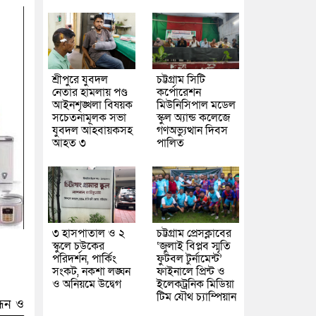
শ্রীপুরে যুবদল
চট্টগ্রাম সিটি
নেতার হামলায় পণ্ড
কর্পোরেশন
আইনশৃঙ্খলা বিষয়ক
মিউনিসিপাল মডেল
সচেতনামূলক সভা
স্কুল অ্যান্ড কলেজে
যুবদল আহবায়কসহ
গণঅভ্যুত্থান দিবস
আহত ৩
পালিত
৩ হাসপাতাল ও ২
চট্টগ্রাম প্রেসক্লাবের
স্কুলে চউকের
‘জুলাই বিপ্লব স্মৃতি
পরিদর্শন, পার্কিং
ফুটবল টুর্নামেন্ট’
সংকট, নকশা লঙ্ঘন
ফাইনালে প্রিন্ট ও
ও অনিয়মে উদ্বেগ
ইলেকট্রনিক মিডিয়া
টিম যৌথ চ্যাম্পিয়ান
্ধন ও