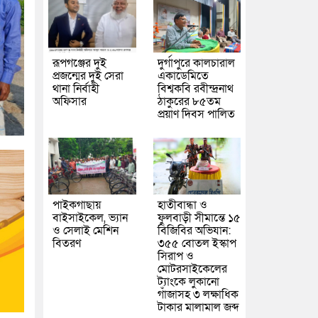
রূপগঞ্জের দুই
দুর্গাপুরে কালচারাল
প্রজন্মের দুই সেরা
একাডেমিতে
থানা নির্বাহী
বিশ্বকবি রবীন্দ্রনাথ
অফিসার
ঠাকুরের ৮৫তম
প্রয়াণ দিবস পালিত
পাইকগাছায়
হাতীবান্ধা ও
বাইসাইকেল, ভ্যান
ফুলবাড়ী সীমান্তে ১৫
ও সেলাই মেশিন
বিজিবির অভিযান:
বিতরণ
৩৫৫ বোতল ইস্কাপ
সিরাপ ও
মোটরসাইকেলের
ট্যাংকে লুকানো
গাঁজাসহ ৩ লক্ষাধিক
টাকার মালামাল জব্দ