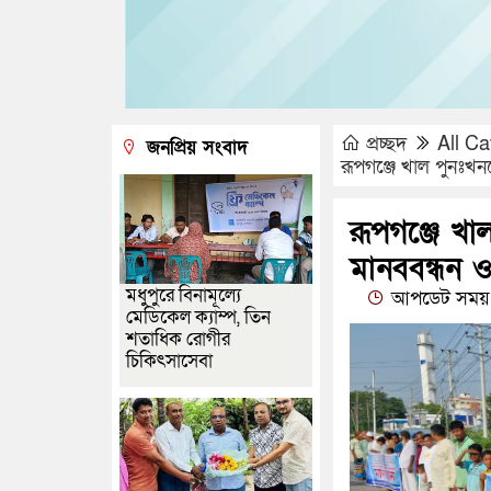
প্রচ্ছদ
All Ca
জনপ্রিয় সংবাদ
রূপগঞ্জে খাল পুনঃখন
রূপগঞ্জে খা
মানববন্ধন ও
মধুপুরে বিনামূল্যে
আপডেট সময় :
মেডিকেল ক্যাম্প, তিন
শতাধিক রোগীর
চিকিৎসাসেবা