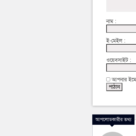
নাম :
ই-মেইল :
ওয়েবসাইট :
আপনার ইমেইল
আপলোডকারীর তথ্য