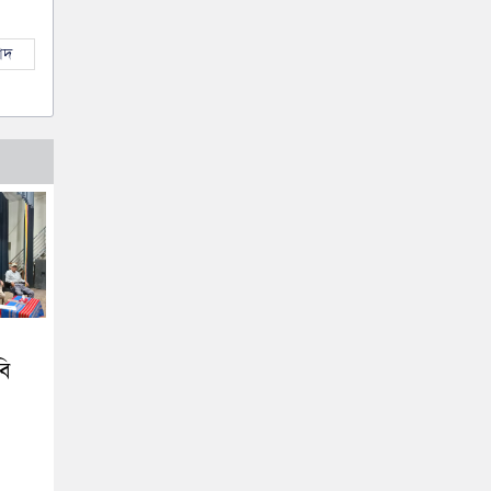
াদ
বি