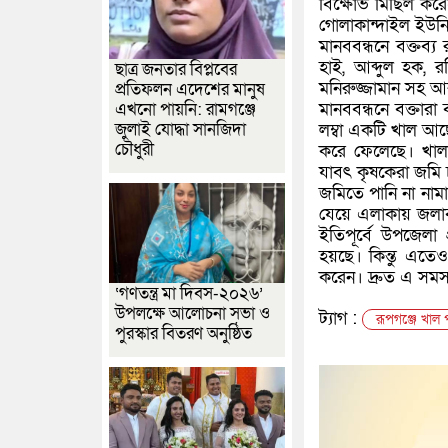
বিক্ষোভ মিছিল করে
গোলাকান্দাইল ইউনি
মানববন্ধনে বক্তব্য
হাই, আব্দুল হক, রফ
ছাত্র জনতার বিপ্লবের
মনিরুজ্জামান সহ 
প্রতিফলন এদেশের মানুষ
মানববন্ধনে বক্তারা 
এখনো পায়নি: রামগঞ্জে
জুলাই যোদ্ধা সানজিদা
লম্বা একটি খাল আছ
চৌধুরী
করে ফেলেছে। খাল
যাবৎ কৃষকেরা জমি 
জমিতে পানি না নামা
যেয়ে এলাকায় জলাবদ্
ইতিপূর্বে উপজেলা 
হয়ছে। কিন্তু এতে
করেন। দ্রুত এ সমস
‘গণতন্ত্র মা দিবস-২০২৬’
উপলক্ষে আলোচনা সভা ও
ট্যাগ :
রূপগঞ্জে খাল 
পুরস্কার বিতরণ অনুষ্ঠিত