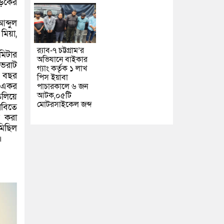
সড়কের
ব্দুল
মিয়া,
র‌্যাব-৭ চট্টগ্রাম’র
োমিটার
অভিযানে বাইকার
 ভরাট
গ্যাং কর্তৃক ১ লাখ
ক বছর
পিস ইয়াবা
র একর
পাচারকালে ৬ জন
আটক,০৫টি
তলিয়ে
মোটরসাইকেল জব্দ
াবিতে
র করা
মিছিল
।