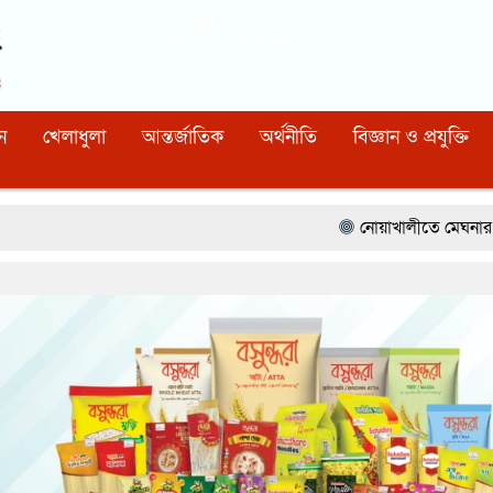
Dhaka
09:37:40 PM
, Friday, 7 August 2026
নিবন্ধন নাম্বারঃ ১১০, সিরিয়াল নাম্বারঃ ১৫৪, কোড নাম্বারঃ ৯২
ন
খেলাধুলা
আন্তর্জাতিক
অর্থনীতি
বিজ্ঞান ও প্রযুক্তি
নোয়াখালীতে মেঘনার ভাঙনরোধে জিও ব্