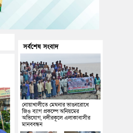
সর্বশেষ সংবাদ
নোয়াখালীতে মেঘনার ভাঙনরোধে
জিও ব্যাগ প্রকল্পে অনিয়মের
অভিযোগ, নদীরকূলে এলাকাবাসীর
মানববন্ধন