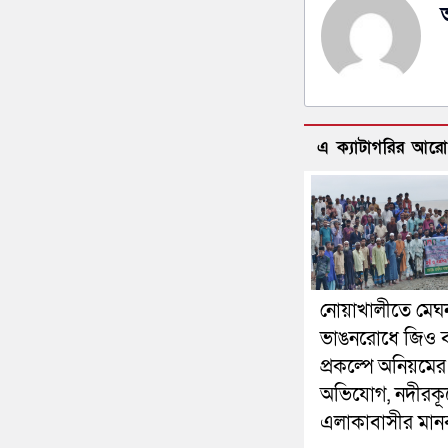
এ ক্যাটাগরির আর
নোয়াখালীতে মেঘ
ভাঙনরোধে জিও ব
প্রকল্পে অনিয়মের
অভিযোগ, নদীরকূ
এলাকাবাসীর মানব