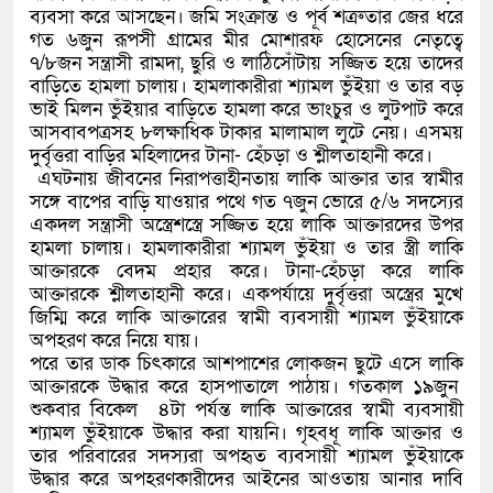
ব্যবসা করে আসছেন। জমি সংক্রান্ত ও পূর্ব শত্রুতার জের ধরে
গত ৬জুন রূপসী গ্রামের মীর মোশারফ হোসেনের নেতৃত্বে
৭/৮জন সন্ত্রাসী রামদা, ছুরি ও লাঠিসোঁটায় সজ্জিত হয়ে তাদের
বাড়িতে হামলা চালায়। হামলাকারীরা শ্যামল ভুঁইয়া ও তার বড়
ভাই মিলন ভুঁইয়ার বাড়িতে হামলা করে ভাংচুর ও লুটপাট করে
আসবাবপত্রসহ ৮লক্ষাধিক টাকার মালামাল লুটে নেয়। এসময়
দুর্বৃত্তরা বাড়ির মহিলাদের টানা- হেঁচড়া ও শ্লীলতাহানী করে।
এঘটনায় জীবনের নিরাপত্তাহীনতায় লাকি আক্তার তার স্বামীর
সঙ্গে বাপের বাড়ি যাওয়ার পথে গত ৭জুন ভোরে ৫/৬ সদস্যের
একদল সন্ত্রাসী অস্ত্রেশস্ত্রে সজ্জিত হয়ে লাকি আক্তারদের উপর
হামলা চালায়। হামলাকারীরা শ্যামল ভুঁইয়া ও তার স্ত্রী লাকি
আক্তারকে বেদম প্রহার করে। টানা-হেঁচড়া করে লাকি
আক্তারকে শ্লীলতাহানী করে। একপর্যায়ে দুর্বৃত্তরা অস্ত্রের মুখে
জিম্মি করে লাকি আক্তারের স্বামী ব্যবসায়ী শ্যামল ভুঁইয়াকে
অপহরণ করে নিয়ে যায়।
পরে তার ডাক চিৎকারে আশপাশের লোকজন ছুটে এসে লাকি
আক্তারকে উদ্ধার করে হাসপাতালে পাঠায়। গতকাল ১৯জুন
শুকবার বিকেল ৪টা পর্যন্ত লাকি আক্তারের স্বামী ব্যবসায়ী
শ্যামল ভুঁইয়াকে উদ্ধার করা যায়নি। গৃহবধূ লাকি আক্তার ও
তার পরিবারের সদস্যরা অপহৃত ব্যবসায়ী শ্যামল ভুঁইয়াকে
উদ্ধার করে অপহরণকারীদের আইনের আওতায় আনার দাবি