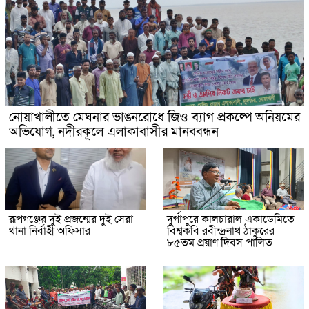
নোয়াখালীতে মেঘনার ভাঙনরোধে জিও ব্যাগ প্রকল্পে অনিয়মের
অভিযোগ, নদীরকূলে এলাকাবাসীর মানববন্ধন
রূপগঞ্জের দুই প্রজন্মের দুই সেরা
দুর্গাপুরে কালচারাল একাডেমিতে
থানা নির্বাহী অফিসার
বিশ্বকবি রবীন্দ্রনাথ ঠাকুরের
৮৫তম প্রয়াণ দিবস পালিত