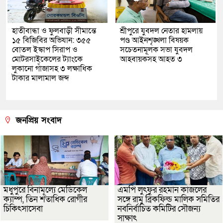
হাতীবান্ধা ও ফুলবাড়ী সীমান্তে
শ্রীপুরে যুবদল নেতার হামলায়
১৫ বিজিবির অভিযান: ৩৫৫
পণ্ড আইনশৃঙ্খলা বিষয়ক
বোতল ইস্কাপ সিরাপ ও
সচেতনামূলক সভা যুবদল
মোটরসাইকেলের ট্যাংকে
আহবায়কসহ আহত ৩
লুকানো গাঁজাসহ ৩ লক্ষাধিক
টাকার মালামাল জব্দ
জনপ্রিয় সংবাদ
মধুপুরে বিনামূল্যে মেডিকেল
এমপি লুৎফুর রহমান কাজলের
ক্যাম্প, তিন শতাধিক রোগীর
সঙ্গে রামু ব্রিকফিল্ড মালিক সমিতির
চিকিৎসাসেবা
নবনির্বাচিত কমিটির সৌজন্য
সাক্ষাৎ