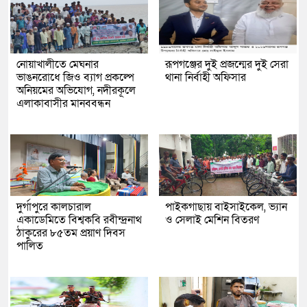
নোয়াখালীতে মেঘনার
রূপগঞ্জের দুই প্রজন্মের দুই সেরা
ভাঙনরোধে জিও ব্যাগ প্রকল্পে
থানা নির্বাহী অফিসার
অনিয়মের অভিযোগ, নদীরকূলে
এলাকাবাসীর মানববন্ধন
দুর্গাপুরে কালচারাল
পাইকগাছায় বাইসাইকেল, ভ্যান
একাডেমিতে বিশ্বকবি রবীন্দ্রনাথ
ও সেলাই মেশিন বিতরণ
ঠাকুরের ৮৫তম প্রয়াণ দিবস
পালিত