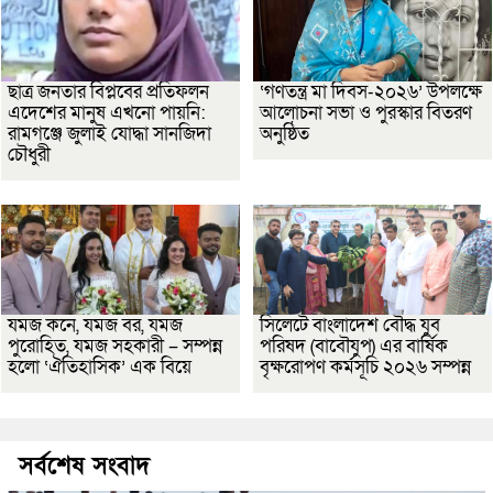
ছাত্র জনতার বিপ্লবের প্রতিফলন
‘গণতন্ত্র মা দিবস-২০২৬’ উপলক্ষে
এদেশের মানুষ এখনো পায়নি:
আলোচনা সভা ও পুরস্কার বিতরণ
রামগঞ্জে জুলাই যোদ্ধা সানজিদা
অনুষ্ঠিত
চৌধুরী
যমজ কনে, যমজ বর, যমজ
সিলেটে বাংলাদেশ বৌদ্ধ যুব
পুরোহিত, যমজ সহকারী – সম্পন্ন
পরিষদ (বাবৌযুপ) এর বার্ষিক
হলো ‘ঐতিহাসিক’ এক বিয়ে
বৃক্ষরোপণ কর্মসূচি ২০২৬ সম্পন্ন
সর্বশেষ সংবাদ