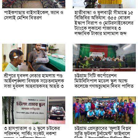
পাইকগাছায় বাইসাইকেল, ভ্যান ও
হাতীবান্ধা ও ফুলবাড়ী সীমান্তে ১৫
সেলাই মেশিন বিতরণ
বিজিবির অভিযান: ৩৫৫ বোতল
ইস্কাপ সিরাপ ও মোটরসাইকেলের
ট্যাংকে লুকানো গাঁজাসহ ৩
লক্ষাধিক টাকার মালামাল জব্দ
শ্রীপুরে যুবদল নেতার হামলায় পণ্ড
চট্টগ্রাম সিটি কর্পোরেশন
আইনশৃঙ্খলা বিষয়ক সচেতনামূলক
মিউনিসিপাল মডেল স্কুল অ্যান্ড
সভা যুবদল আহবায়কসহ আহত ৩
কলেজে গণঅভ্যুত্থান দিবস পালিত
৩ হাসপাতাল ও ২ স্কুলে চউকের
চট্টগ্রাম প্রেসক্লাবের ‘জুলাই বিপ্লব
পরিদর্শন, পার্কিং সংকট, নকশা
স্মৃতি ফুটবল টুর্নামেন্ট’ ফাইনালে