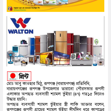
মোঃ আবু কাওছার মিঠু, রূপগঞ্জ (নারায়ণগঞ্জ) প্রতিনিধি,
নারায়ণগঞ্জের রূপগঞ্জ উপজেলার তারাবো পৌরসভার রূপসী
এলাকার অপহৃত ব্যবসায়ী শ্যামল ভুঁইয়া (৪৭) গত১৫ দিনেও
উদ্ধার হয়নি।
অপহৃত ব্যবসায়ী শ্যামল ভুঁইয়ার স্ত্রী লাকি আক্তার বলেন,
রূপগঞ্জের রূপসী গ্রামের শ্যামল ভুঁইয়া দীর্ঘদিন ধরে কাপড়ের