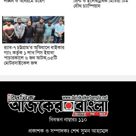
লঙ্ঘন ও অনিয়মে উদ্বেগ
প্রিন্ট ও ইলেকট্রনিক মিডিয়া টিম
যৌথ চ্যাম্পিয়ান
র‌্যাব-৭ চট্টগ্রাম’র অভিযানে বাইকার
গ্যাং কর্তৃক ১ লাখ পিস ইয়াবা
পাচারকালে ৬ জন আটক,০৫টি
মোটরসাইকেল জব্দ
নিবন্ধন নাম্বারঃ ১১০
প্রকাশক ও সম্পাদকঃ শেখ সুমন আহম্মেদ