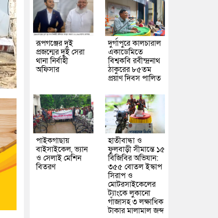
রূপগঞ্জের দুই
দুর্গাপুরে কালচারাল
প্রজন্মের দুই সেরা
একাডেমিতে
থানা নির্বাহী
বিশ্বকবি রবীন্দ্রনাথ
অফিসার
ঠাকুরের ৮৫তম
প্রয়াণ দিবস পালিত
পাইকগাছায়
হাতীবান্ধা ও
বাইসাইকেল, ভ্যান
ফুলবাড়ী সীমান্তে ১৫
ও সেলাই মেশিন
বিজিবির অভিযান:
বিতরণ
৩৫৫ বোতল ইস্কাপ
সিরাপ ও
মোটরসাইকেলের
ট্যাংকে লুকানো
গাঁজাসহ ৩ লক্ষাধিক
টাকার মালামাল জব্দ