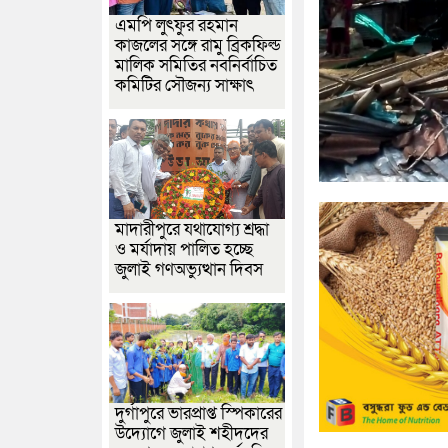
এমপি লুৎফুর রহমান
কাজলের সঙ্গে রামু ব্রিকফিল্ড
মালিক সমিতির নবনির্বাচিত
কমিটির সৌজন্য সাক্ষাৎ
মাদারীপুরে যথাযোগ্য শ্রদ্ধা
ও মর্যাদায় পালিত হচ্ছে
জুলাই গণঅভ্যুত্থান দিবস
দুর্গাপুরে ভারপ্রাপ্ত স্পিকারের
উদ্যোগে জুলাই শহীদদের