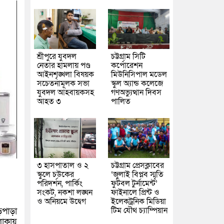
শ্রীপুরে যুবদল
চট্টগ্রাম সিটি
নেতার হামলায় পণ্ড
কর্পোরেশন
আইনশৃঙ্খলা বিষয়ক
মিউনিসিপাল মডেল
সচেতনামূলক সভা
স্কুল অ্যান্ড কলেজে
যুবদল আহবায়কসহ
গণঅভ্যুত্থান দিবস
আহত ৩
পালিত
৩ হাসপাতাল ও ২
চট্টগ্রাম প্রেসক্লাবের
স্কুলে চউকের
‘জুলাই বিপ্লব স্মৃতি
পরিদর্শন, পার্কিং
ফুটবল টুর্নামেন্ট’
সংকট, নকশা লঙ্ঘন
ফাইনালে প্রিন্ট ও
ও অনিয়মে উদ্বেগ
ইলেকট্রনিক মিডিয়া
টিম যৌথ চ্যাম্পিয়ান
ড়পাড়া
লাকায়