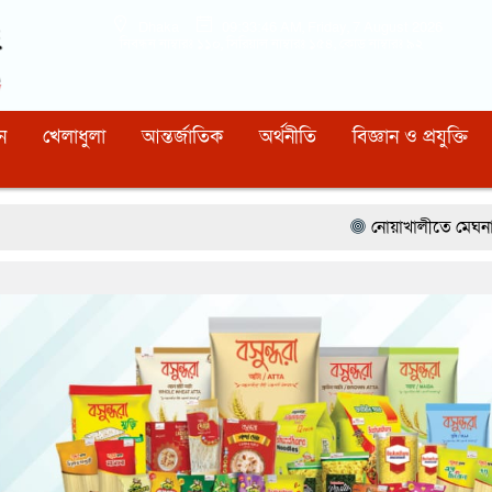
Dhaka
09:33:47 AM
, Friday, 7 August 2026
নিবন্ধন নাম্বারঃ ১১০, সিরিয়াল নাম্বারঃ ১৫৪, কোড নাম্বারঃ ৯২
ন
খেলাধুলা
আন্তর্জাতিক
অর্থনীতি
বিজ্ঞান ও প্রযুক্তি
নোয়াখালীতে মেঘনার ভাঙনরোধে জিও ব্যা