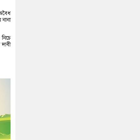
 অবৈধ
 নানা
 নিচে
 দাবী