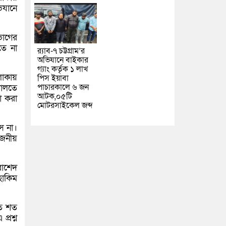
িযানে
ভাগের
তে না
র‌্যাব-৭ চট্টগ্রাম’র
অভিযানে বাইকার
গ্যাং কর্তৃক ১ লাখ
লাকায়
পিস ইয়াবা
পাচারকালে ৬ জন
দালতে
আটক,০৫টি
া করা
মোটরসাইকেল জব্দ
ে না।
োজনীয়
াশেদ
হাকিম
তে শত
্রশ্ন