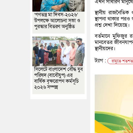
এখন সাধারণ মানুষ
স্থানীয় রাজনৈতিক
‘গণতন্ত্র মা দিবস-২০২৬’
স্থাপনা থাকার পরও
উপলক্ষে আলোচনা সভা ও
প্রশ্ন দেখা দিয়েছে।
পুরস্কার বিতরণ অনুষ্ঠিত
বর্তমানে মুফিজুর
মানবেতর জীবনযাপন 
স্থানীয়দের।
ট্যাগ :
রামুতে শতশত 
সিলেটে বাংলাদেশ বৌদ্ধ যুব
পরিষদ (বাবৌযুপ) এর
বার্ষিক বৃক্ষরোপণ কর্মসূচি
২০২৬ সম্পন্ন