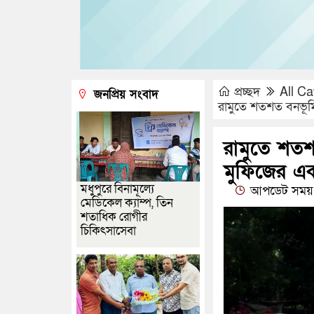
প্রচ্ছদ
All Ca
জনপ্রিয় সংবাদ
রামুতে শতশত বনভূমি
রামুতে শতশ
মুফিজের এক
মধুপুরে বিনামূল্যে
আপডেট সময় 
মেডিকেল ক্যাম্প, তিন
শতাধিক রোগীর
চিকিৎসাসেবা