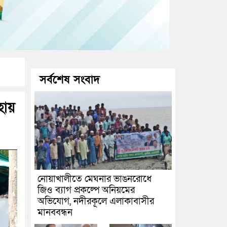
সর্বশেষ সংবাদ
হায়
নোয়াখালীতে মেঘনার ভাঙনরোধে
জিও ব্যাগ প্রকল্পে অনিয়মের
অভিযোগ, নদীরকূলে এলাকাবাসীর
মানববন্ধন