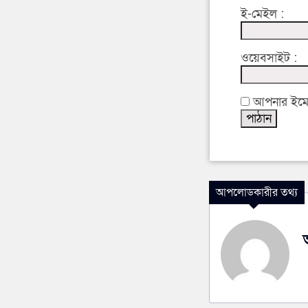
ই-মেইল :
ওয়েবসাইট :
আপনার ইমেইল
আপলোডকারীর তথ্য