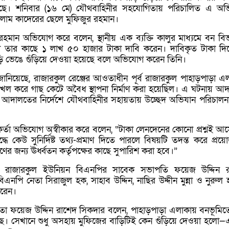
ি হয়েছে। শনিবার (১৬ মে) যৌথবাহিনীর সহযোগিতায় পরিচালিত এ অভ
 গোলাম কাদেরের ছেলে মুফিজুর রহমান।
 রহমান অভিযোগ করে বলেন, স্থানীয় এক ব্যক্তি কালুর মাধ্যমে বন বি
মকর্তা তার কাছে ১ লাখ ৫০ হাজার টাকা দাবি করেন। দাবিকৃত টাকা দি
ি ভেঙে গুঁড়িয়ে দেওয়া হয়েছে বলে অভিযোগ করেন তিনি।
নিয়েছে, রাজারকুল রেঞ্জের আওতাধীন পূর্ব রাজারকুল পাহাড়পাড়া এ
খল করে গাছ কেটে অবৈধ স্থাপনা নির্মাণ করা হয়েছিল। এ ঘটনায় আ
 আদালতের নির্দেশে যৌথবাহিনীর সহায়তায় উচ্ছেদ অভিযান পরিচালন
মকর্তা অভিযোগ অস্বীকার করে বলেন, “টাকা লেনদেনের কোনো প্রশ্নই আস
ুদ্ধে কেউ সুনির্দিষ্ট তথ্য-প্রমাণ দিতে পারলে বিষয়টি তদন্ত করে প্রয়
ণের জন্য ঊর্ধ্বতন কর্তৃপক্ষের কাছে সুপারিশ করা হবে।”
 রাজারকুল ইউনিয়ন বিএনপির সাবেক সভাপতি ফয়েজ উদ্দিন র
বিএনপি নেতা সিরাজুল হক, সাহাব উদ্দিন, নাছির উদ্দীন মুন্না ও নুরুল 
করেন।
া ফয়েজ উদ্দিন রাশেদ সিকদার বলেন, পাহাড়পাড়া এলাকায় বনভূমি
 সেখানে শুধু অসহায় মুফিজের বাড়িটিই কেন গুঁড়িয়ে দেওয়া হলো—এ প