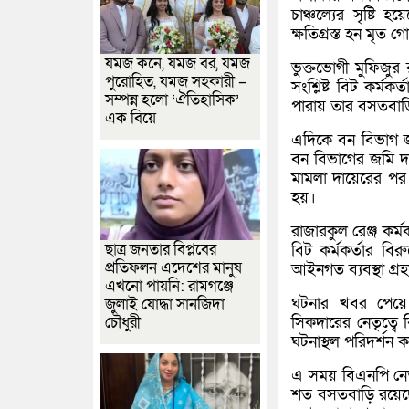
চাঞ্চল্যের সৃষ্ট
ক্ষতিগ্রস্ত হন মৃত
যমজ কনে, যমজ বর, যমজ
ভুক্তভোগী মুফিজুর
পুরোহিত, যমজ সহকারী –
সংশ্লিষ্ট বিট কর্
সম্পন্ন হলো ‘ঐতিহাসিক’
পারায় তার বসতবাড়
এক বিয়ে
এদিকে বন বিভাগ জা
বন বিভাগের জমি দ
মামলা দায়েরের পর
হয়।
রাজারকুল রেঞ্জ কর্
ছাত্র জনতার বিপ্লবের
বিট কর্মকর্তার বির
প্রতিফলন এদেশের মানুষ
আইনগত ব্যবস্থা গ্রহ
এখনো পায়নি: রামগঞ্জে
ঘটনার খবর পেয়ে
জুলাই যোদ্ধা সানজিদা
সিকদারের নেতৃত্বে 
চৌধুরী
ঘটনাস্থল পরিদর্শন 
এ সময় বিএনপি নেত
শত বসতবাড়ি রয়েছে।