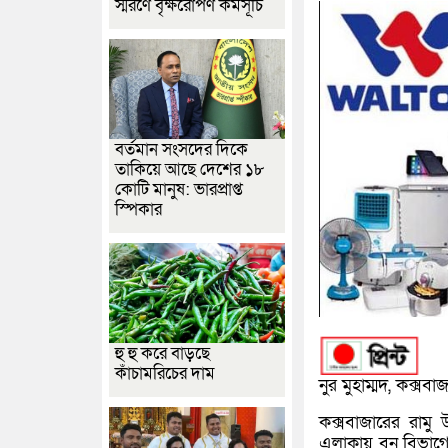
স্মরণে বৃক্ষরোপণ কর্মসূচি
বর্তমান সংসদের দিকে
তাকিয়ে আছে দেশের ১৮
কোটি মানুষ: ভারপ্রাপ্ত
স্পিকার
হু হু করে বাড়ছে
কাঁচামরিচের দাম
নুর মুহাম্মদ, কক্সবা
কক্সবাজারের রামু
এলাকায় বন বিভাগে